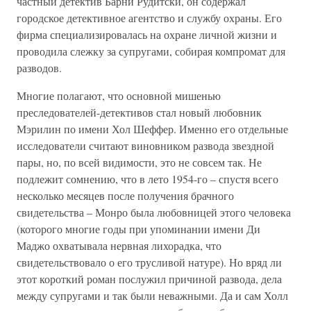
частный детектив Барни Рудитски, он содержал
городское детективное агентство и службу охраны. Его
фирма специализировалась на охране личной жизни и
проводила слежку за супругами, собирая компромат для
разводов.
Многие полагают, что основной мишенью
преследователей-детективов стал новый любовник
Мэрилин по имени Хол Шеффер. Именно его отдельные
исследователи считают виновником развода звездной
пары, но, по всей видимости, это не совсем так. Не
подлежит сомнению, что в лето 1954-го – спустя всего
несколько месяцев после получения брачного
свидетельства – Монро была любовницей этого человека
(которого многие годы при упоминании имени Ди
Маджо охватывала нервная лихорадка, что
свидетельствовало о его трусливой натуре). Но вряд ли
этот короткий роман послужил причиной развода, дела
между супругами и так были неважными. Да и сам Холл