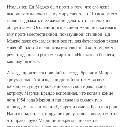
Итальянец Ди Маджо был против того, что его жена
выставляет напоказ всему миру свое тело. Но вскоре его
стало раздражать и ее желание делать это в стенах их
общего дома. Оголенность красивой женщины казалась
ему противоестественной, показушной, стыдной. Ди
Маджо даже отказался позировать для фотографов рядом
с женой, одетой в слишком откровенный костюм, хотя
речь тогда шла о рекламе картины «Нет такого бизнеса,
как шоу-бизнес».
А когда произошел ставший навсегда брендом Монро
триумфальный эпизод с поднятой потоком воздуха
юбкой, ее супруг и вовсе показал свой нрав, избив
актрису. Марлон Брандо вспоминал, что когда в конце
лета 1954 года Мэрилин приехала на съемочную
площадку, где снимали «Дезире» и самого Брандо в роли
Наполеона, он, как и другие присутствовавшие, заметил,
что правая рука Мэрилин покрыта синяками и
кровоподтеками. А спустя несколько недель после того