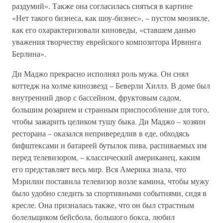
раздумий». Также она согласилась сняться в картине
«Нет такого бизнеса, как шоу-бизнес», – пустом мюзикле,
как его охарактеризовали киноведы, «ставшем данью
уважения творчеству еврейского композитора Ирвинга
Берлина».
Ди Маджо прекрасно исполнял роль мужа. Он снял
коттедж на холме кинозвезд – Беверли Хиллз. В доме был
внутренний двор с бассейном, фруктовым садом,
большим розарием и странным приспособление для того,
чтобы зажарить целиком тушу быка. Ди Маджо – хозяин
ресторана – оказался непривередлив в еде, обходясь
бифштексами и батареей бутылок пива, распиваемых им
перед телевизором, – классический американец, каким
его представляет весь мир. Вся Америка знала, что
Мэрилин поставила телевизор возле камина, чтобы мужу
было удобно следить за спортивными событиями, сидя в
кресле. Она призналась также, что он был страстным
болельщиком бейсбола, большого бокса, любил