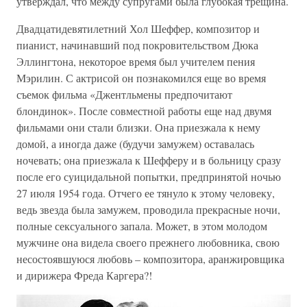
утверждал, что между супругами была глубокая трещина.
Двадцатидевятилетний Хол Шеффер, композитор и
пианист, начинавший под покровительством Дюка
Эллингтона, некоторое время был учителем пения
Мэрилин. С актрисой он познакомился еще во время
съемок фильма «Джентльмены предпочитают
блондинок». После совместной работы еще над двумя
фильмами они стали близки. Она приезжала к нему
домой, а иногда даже (будучи замужем) оставалась
ночевать; она приезжала к Шефферу и в больницу сразу
после его суицидальной попытки, предпринятой ночью
27 июля 1954 года. Отчего ее тянуло к этому человеку,
ведь звезда была замужем, проводила прекрасные ночи,
полные сексуального запала. Может, в этом молодом
мужчине она видела своего прежнего любовника, свою
несостоявшуюся любовь – композитора, аранжировщика
и дирижера Фреда Каргера?!