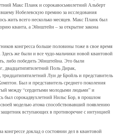
етний Макс Планк и сорокавосьмилетний Альберт
ившему Нобелевскую премию за исследования
ось жить всего несколько месяцев. Макс Планк был
орию кванта, а Эйнштейн – за открытие закона
тников конгресса больше половины тоже в свое время
 Здесь же были и все чудо-мальчики новой квантовой
ть, либо победить Эйнштейна. Это были
г, двадцатипятилетний Поль Дирак,
 тридцатипятилетний Луи де Бройль и представитель
мптон. Был и представитель среднего поколения
атый между “сердитыми молодыми людьми” и
есь был сорокадвухлетний Нильс Бор, в прошлом
 своей моделью атома способствовавший появлению
й защитник вступающих в противоречие с интуицией
 конгрессе доклад о состоянии дел в квантовой