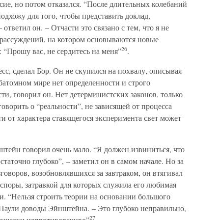
сие, но потом отказался. “После длительных колебаний
одхожу для того, чтобы представить доклад,
тветил он. – Отчасти это связано с тем, что я не
 рассуждений, на котором основываются новые
26
: “Прошу вас, не сердитесь на меня”
.
сс, сделал Бор. Он не скупился на похвалу, описывая
батомном мире нет определенности и строго
, говорил он. Нет детерминистских законов, только
оворить о “реальности”, не зависящей от процесса
и от характера ставящегося эксперимента свет может
тейн говорил очень мало. “Я должен извиниться, что
статочно глубоко”, – заметил он в самом начале. Но за
говоров, возобновлявшихся за завтраком, он втягивал
споры, затравкой для которых служила его любимая
ти. “Нельзя строить теории на основании большого
 Паули доводы Эйнштейна. – Это глубоко неправильно,
27
огически непротиворечиво”
.