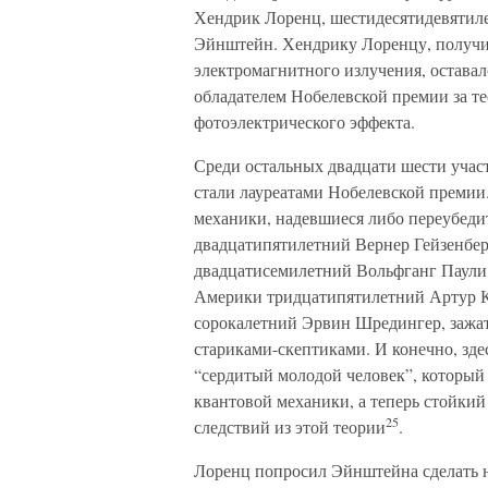
Хендрик Лоренц, шестидесятидевятил
Эйнштейн. Хендрику Лоренцу, получ
электромагнитного излучения, оставал
обладателем Нобелевской премии за те
фотоэлектрического эффекта.
Среди остальных двадцати шести учас
стали лауреатами Нобелевской премии.
механики, надевшиеся либо переубеди
двадцатипятилетний Вернер Гейзенбер
двадцатисемилетний Вольфганг Паули,
Америки тридцатипятилетний Артур Ко
сорокалетний Эрвин Шредингер, заж
стариками-скептиками. И конечно, зд
“сердитый молодой человек”, который
квантовой механики, а теперь стойки
25
следствий из этой теории
.
Лоренц попросил Эйнштейна сделать на