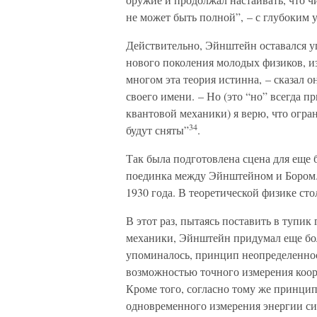
не может быть полной”, – с глубоким 
Действительно, Эйнштейн оставался 
нового поколения молодых физиков, из
многом эта теория истинна, – сказал о
своего имени. – Но (это “но” всегда 
квантовой механики) я верю, что огра
34
будут сняты”
.
Так была подготовлена сцена для еще 
поединка между Эйнштейном и Бором. 
1930 года. В теоретической физике ст
В этот раз, пытаясь поставить в тупик
механики, Эйнштейн придумал еще бо
упоминалось, принцип неопределеннос
возможностью точного измерения коор
Кроме того, согласно тому же принци
одновременного измерения энергии си