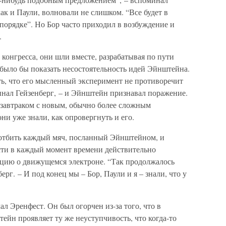
ак и Паули, волновали не слишком. “Все будет в
в порядке”. Но Бор часто приходил в возбуждение и
.
 конгресса, они шли вместе, разрабатывая по пути
было бы показать несостоятельность идей Эйнштейна.
ть, что его мысленный эксперимент не противоречит
нал Гейзенберг, – и Эйнштейн признавал поражение.
 завтраком с новым, обычно более сложным
и уже знали, как опровергнуть и его.
ь отбить каждый мяч, посланный Эйнштейном, и
сти в каждый момент времени действительно
цию о движущемся электроне. “Так продолжалось
ерг. – И под конец мы – Бор, Паули и я – знали, что у
ал Эренфест. Он был огорчен из-за того, что в
йн проявляет ту же неуступчивость, что когда-то