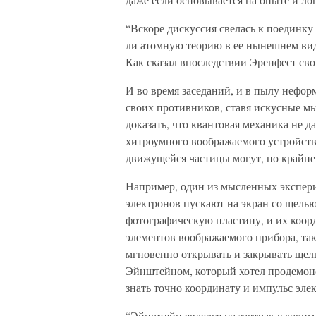
“Вскоре дискуссия свелась к поединк
ли атомную теорию в ее нынешнем вид
Как сказал впоследствии Эренфест сво
И во время заседаний, и в пылу нефо
своих противников, ставя искусные 
доказать, что квантовая механика не 
хитроумного воображаемого устройства
движущейся частицы могут, по крайне
Например, один из мысленных экспер
электронов пускают на экран со щелью
фотографическую пластину, и их коо
элементов воображаемого прибора, так
мгновенно открывать и закрывать щел
Эйнштейном, который хотел продемон
знать точно координату и импульс эле
“Эйнштейн являлся на завтрак с каки