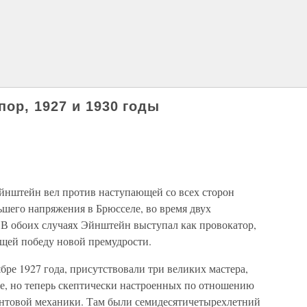
ор, 1927 и 1930 годы
йнштейн вел против наступающей со всех сторон
ьшего напряжения в Брюсселе, во время двух
 В обоих случаях Эйнштейн выступал как провокатор,
щей победу новой премудрости.
бре 1927 года, присутствовали три великих мастера,
ке, но теперь скептически настроенных по отношению
антовой механики. Там были семидесятичетырехлетний