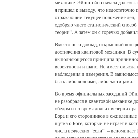
механике. Эйнштейн сначала дал согла
я пришел к выводу, что недостаточно п
отражающий текущее положение дел, – о
одобряю чисто статистический способ
теории”. А затем он с горечью добавил
Вместо него доклад, открывший конгре
достижения квантовой механики. В су
выполняющегося принципа причинности
вероятности и шанс. Не имеет смысла г
наблюдения и измерения. В зависимост
быть либо волнами, либо частицами.
Во время официальных заседаний Эйнш
не разобрался в квантовой механике до
обедом и во время долгих вечерних раз
Бора и его сторонников в оживленные 
шутка о Боге, который не играет в кос
числа всяческих “если”, – вспоминает
даже если основывается на опыте и л