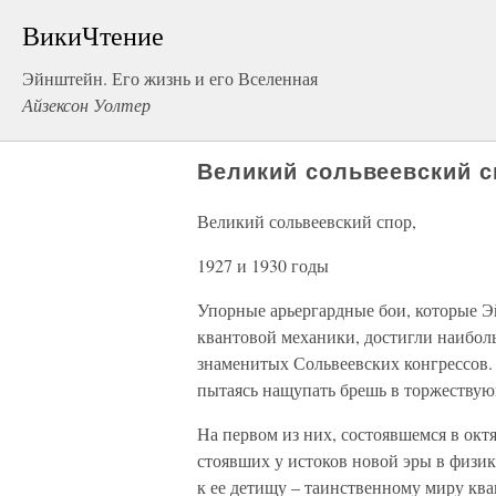
ВикиЧтение
Эйнштейн. Его жизнь и его Вселенная
Айзексон Уолтер
Великий сольвеевский сп
Великий сольвеевский спор,
1927 и 1930 годы
Упорные арьергардные бои, которые Э
квантовой механики, достигли наибол
знаменитых Сольвеевских конгрессов.
пытаясь нащупать брешь в торжествую
На первом из них, состоявшемся в октя
стоявших у истоков новой эры в физи
к ее детищу – таинственному миру кв