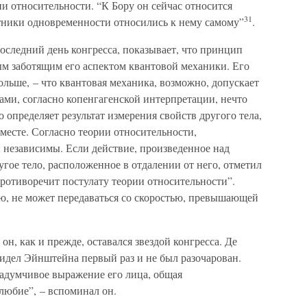
и относительности. “К Бору он сейчас относится
31
тники одновременности относились к нему самому”
.
оследний день конгресса, показывает, что принцип
м заботящим его аспектом квантовой механики. Его
ольше, – что квантовая механика, возможно, допускает
ами, согласно копенгагенской интерпретации, нечто
определяет результат измерения свойств другого тела,
месте. Согласно теории относительности,
 независимы. Если действие, произведенное над
угое тело, расположенное в отдалении от него, отметил
противоречит постулату теории относительности”.
ю, не может передаваться со скоростью, превышающей
н, как и прежде, оставался звездой конгресса. Де
видел Эйнштейна первый раз и не был разочарован.
задумчивое выражение его лица, общая
любие”, – вспоминал он.