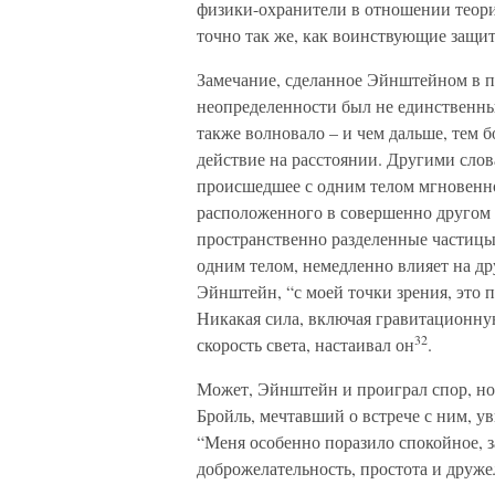
физики-охранители в отношении теори
точно так же, как воинствующие защи
Замечание, сделанное Эйнштейном в п
неопределенности был не единственны
также волновало – и чем дальше, тем б
действие на расстоянии. Другими слов
происшедшее с одним телом мгновенно 
расположенного в совершенно другом 
пространственно разделенные частицы
одним телом, немедленно влияет на др
Эйнштейн, “с моей точки зрения, это 
Никакая сила, включая гравитационну
32
скорость света, настаивал он
.
Может, Эйнштейн и проиграл спор, но о
Бройль, мечтавший о встрече с ним, у
“Меня особенно поразило спокойное, 
доброжелательность, простота и друже