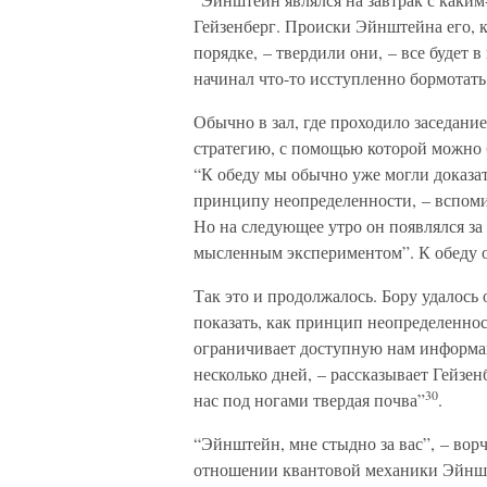
Гейзенберг. Происки Эйнштейна его, к
порядке, – твердили они, – все будет 
начинал что-то исступленно бормотать
Обычно в зал, где проходило заседание
стратегию, с помощью которой можно 
“К обеду мы обычно уже могли доказа
принципу неопределенности, – вспоми
Но на следующее утро он появлялся за
мысленным экспериментом”. К обеду он
Так это и продолжалось. Бору удалос
показать, как принцип неопределенно
ограничивает доступную нам информа
несколько дней, – рассказывает Гейзенб
30
нас под ногами твердая почва”
.
“Эйнштейн, мне стыдно за вас”, – ворч
отношении квантовой механики Эйнште