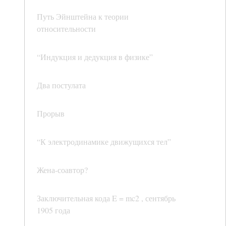
Путь Эйнштейна к теории
относительности
“Индукция и дедукция в физике”
Два постулата
Прорыв
“К электродинамике движущихся тел”
Жена-соавтор?
Заключительная кода E = mc2 , сентябрь
1905 года