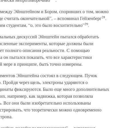
у между Эйнштейном и Бором, споривших о том, можно
28
е считать окончательной”, – вспоминал Гейзенберг
.
29
им студентам, “о, это было восхитительно”
.
рмальных дискуссий Эйнштейн пытался обработать
мысленные эксперименты, которые должны были
дает полного описания реальности. С помощью
 он пытался показать, что все характеристики
й мере в принципе, быть точно измерены.
иментов Эйнштейна состоял в следующем. Пучок
. Пройдя через щель, электроны ударяются о
рдинаты фиксируются. Было еще много дополнительных
их, например, как задвижка, которая позволяла
ь. Все они были изобретательно использованы
стрировать, что теоретически можно одновременно
ктрона.
м-нибудь подобным предложением”, – вспоминал