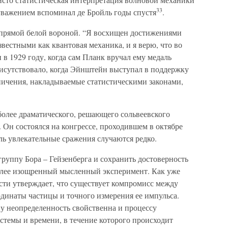
33
уважением вспоминал де Бройль годы спустя
.
упрямой белой вороной. “Я восхищен достижениями
вестными как квантовая механика, и я верю, что во
н в 1929 году, когда сам Планк вручал ему медаль
присутствовало, когда Эйнштейн выступал в поддержку
ничения, накладываемые статистическими законами,
более драматического, решающего сольвеевского
Он состоялся на конгрессе, проходившем в октябре
оль увлекательные сражения случаются редко.
 группу Бора – Гейзенберга и сохранить достоверность
лее изощренный мысленный эксперимент. Как уже
ти утверждает, что существует компромисс между
динаты частицы и точного измерения ее импульса.
пу неопределенность свойственна и процессу
стемы и времени, в течение которого происходит