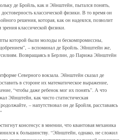
ольку де Бройль, как и Эйнштейн, пытался понять,
 достоверность классической физики. В то время он
ойного решения, которая, как он надеялся, позволит
 зрения классической физики.
епты которой были молоды и бескомпромиссны,
добрением”, – вспоминал де Бройль. Эйнштейн же,
 усилиям. Возвращаясь в Берлин, до Парижа Эйнштейн
атформе Северного вокзала. Эйнштейн сказал де
 оставить в стороне их математическое выражение,
ение, “чтобы даже ребенок мог их понять”. А что
жал Эйнштейн, как чисто статистическая
одолжайте, – напутствовал он де Бройля, расставаясь
”
остигнут консенсус в мнении, что квантовая механика
динился к большинству. “Эйнштейн, однако, не сложил
исто статистическая интерпретация волновой механики