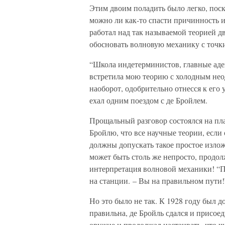
Этим двоим поладить было легко, поск
можно ли как-то спасти причинность и
работал над так называемой теорией дв
обосновать волновую механику с точки
“Школа индетерминистов, главные ад
встретила мою теорию с холодным нео
наоборот, одобрительно отнесся к его
ехал одним поездом с де Бройлем.
Прощальный разговор состоялся на пл
Бройлю, что все научные теории, если
должны допускать такое простое излож
может быть столь же непросто, продол
интерпретация волновой механики! “Пр
на станции. – Вы на правильном пути!
Но это было не так. К 1928 году был д
правильна, де Бройль сдался и присое
оружие и продолжал настаивать, что ч