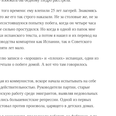
того времени: ему влепили 25 лет лагерей. Знакомясь
что же его так строго наказали. Не за столовые же, не за
несостоявшуюся попытку побега, когда он четыре часа
е сильно простудился. Но когда в одной из папок мне
и испанского текста, а потом я нашел и их перевод на
ководства компартии как Испании, так и Советского
пяти лет мало.
елю записи о «хороших» и «плохих» испанцах, одни из
чтали о побеге домой. А вот что там говорилось
ая из коммунистов, вскоре начала испытывать на себе
 действительностью. Руководители партии, старые
нскую работу среди эмигрантов, выявляя недовольных
лись большевистские репрессии. Одной из первых
стовал против произвола, царящего в детских домах.
 в концлагеря, продолжали работать на фабриках, в то