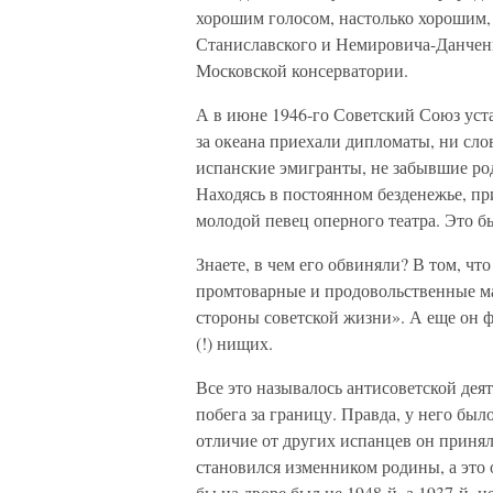
хорошим голосом, настолько хорошим, 
Станиславского и Немировича-Данченк
Московской консерватории.
А в июне 1946-го Советский Союз уст
за океана приехали дипломаты, ни сл
испанские эмигранты, не забывшие ро
Находясь в постоянном безденежье, пр
молодой певец оперного театра. Это 
Знаете, в чем его обвиняли? В том, чт
промтоварные и продовольственные ма
стороны советской жизни». А еще он 
(!) нищих.
Все это называлось антисоветской де
побега за границу. Правда, у него был
отличие от других испанцев он принял
становился изменником родины, а это
бы на дворе был не 1948-й, а 1937-й, 