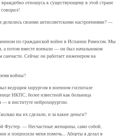
е враждебно отношусь к существующему в этой стране
м говорил!
ем делились своими антисоветскими настроениями? —
чанином по гражданской войне в Испании Рамосом. Мы
н, а потом вместе воевали — он был начальником
ом санчасти. Сейчас он работает инженером на
время войны?
был ведущим хирургом в военном госпитале
ьнице НКПС, более известной как больница
я — в институте нейрохирургии.
колько вы их сделали, и за какие деньги?
ой Фустер. — Несчастные женщины, само собой,
 они и попросили меня помочь... Аборты я делал в