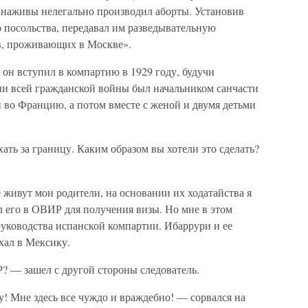
 наживы нелегально производил аборты. Установив
о посольства, передавал им разведывательную
в, проживающих в Москве».
 он вступил в компартию в 1929 году, будучи
ии всей гражданской войны был начальником санчасти
н во Францию, а потом вместе с женой и двумя детьми
ать за границу. Каким образом вы хотели это сделать?
 живут мои родители, на основании их ходатайства я
л его в ОВИР для получения визы. Но мне в этом
 руководства испанской компартии. Ибаррури и ее
хал в Мексику.
 — зашел с другой стороны следователь.
у! Мне здесь все чуждо и враждебно! — сорвался на