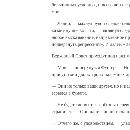
больничных условиях, и всего четыре р
мог.
— Ладно, — махнул рукой следователь
ка мне лучше вот что, — заглянул сле
любое высказывание, направленное про
подвергнуть репрессиям». И далее. «
Верховный Совет проходят под нажимо
— Мои, — поперхнулся Фустер, — Но от
присутствии двоих-троих надежных др
— Они не только ваши друзья, но и на
зарылся в бумаги.
— Не будете ли вы так любезны переве
страничек. — Оно написано по-испанск
— Отчего же, с удовольствием, — улы