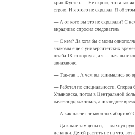
крик Фустер. — Не скрою, что я так ж
строю. И я этого не скрывал. Я об это
— А от кого вы это не скрывали? С к
вкрадчиво спросил следователь.
— С кем? Да хотя бы с моим однопол
знакомы еще с университетских време
штаба 18-го корпуса, а я — начальник
авиазаводе.
— Так-так... А чем вы занимались во 
— Работал по специальности. Сперва 
Ульяновска, потом в Центральной бол
железнодорожников, а последнее врем
— А как насчет незаконных абортов? С
— Да какие там деньги, — махнул рук
испанки. Детей растить не на что, вот