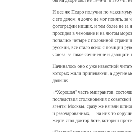
И все же Педро получил по максимуму 
с его делом, я долго не мог понять, за 
фотографии нищих, и тем более не за 
просидел в чемодане и на лютом мороз
попались четыре с половиной страничк
русский, все стало ясно: с позиции ру
Союза, за такое сочинение и двадцати 
Начиналось оно с уже известной читат
которых жили припеваючи, а другие ме
дальше:
«“Хорошая” часть эмигрантов, состоящ
последствия столкновения с советской
агенты Москвы, сразу же начали шпио
и разочарованных,— на них-то обруши
жертв стал доктор Боте, который проте
“Плохие” испанцы, которых не загнали