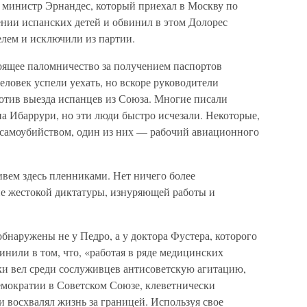
 министр Эрнандес, который приехал в Москву по
ении испанских детей и обвинил в этом Долорес
елем и исключили из партии.
оящее паломничество за получением паспортов
ловек успели уехать, но вскоре руководители
отив выезда испанцев из Союза. Многие писали
а Ибаррури, но эти люди быстро исчезали. Некоторые,
 самоубийством, один из них — рабочий авиационного
ем здесь пленниками. Нет ничего более
не жестокой диктатуры, изнуряющей работы и
обнаружены не у Педро, а у доктора Фустера, которого
винили в том, что, «работая в ряде медицинских
и вел среди сослуживцев антисоветскую агитацию,
емократии в Советском Союзе, клеветнически
и восхвалял жизнь за границей. Используя свое