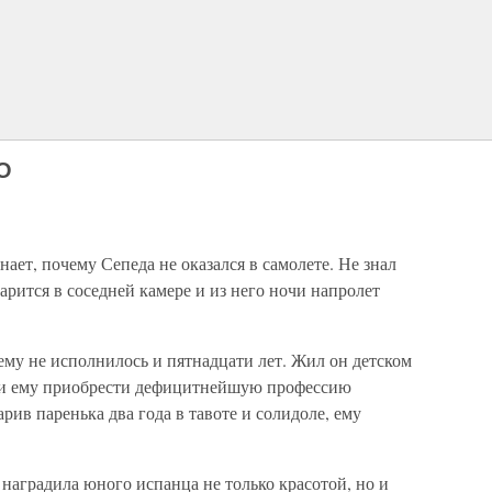
О
знает, почему Сепеда не оказался в самолете. Не знал
парится в соседней камере и из него ночи напролет
 ему не исполнилось и пятнадцати лет. Жил он детском
гли ему приобрести дефицитнейшую профессию
рив паренька два года в тавоте и солидоле, ему
 наградила юного испанца не только красотой, но и