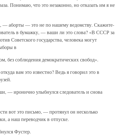
аза. Понимаю, что это незаконно, но отказать им я не
, — аборты — это не по нашему ведомству. Скажите-
дователь в бумажку, — ваши ли это слова? «В СССР за
тив Советского государства, человека могут
Выборы в
м, без соблюдения демократических свобод».
куда вам это известно? Ведь я говорил это в
узей.
ши, — иронично улыбнулся следователь и снова
сти вот это письмо, — протянул он несколько
и, а наш переводчик в отпуске.
бнулся Фустер.