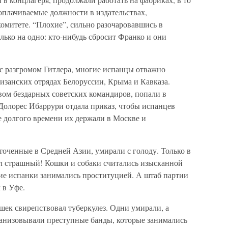
оплачиваемые должности в издательствах,
омитете. “Плохие”, сильно разочаровавшись в
лько на одно: кто-нибудь сбросит Франко и они
 с разгромом Гитлера, многие испанцы отважно
тизанских отрядах Белоруссии, Крыма и Кавказа.
вом бездарных советских командиров, попали в
 Долорес Ибаррури отдала приказ, чтобы испанцев
е долгого времени их держали в Москве и
точенные в Средней Азии, умирали с голоду. Только в
ыл страшный! Кошки и собаки считались изысканной
ие испанки занимались проституцией. А штаб партии
 в Уфе.
шек свирепствовал туберкулез. Одни умирали, а
рганизовывали преступные банды, которые занимались