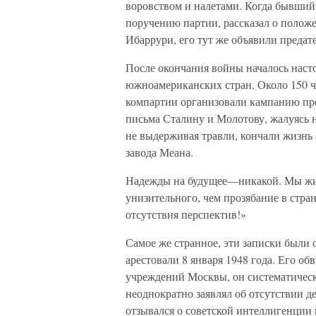
воровством и налетами. Когда бывший
поручению партии, рассказал о полож
Ибаррури, его тут же объявили предат
После окончания войны началось наст
южноамериканских стран. Около 150 че
компартии организовали кампанию пр
письма Сталину и Молотову, жалуясь н
не выдерживая травли, кончали жизнь
завода Меана.
Надежды на будущее—никакой. Мы жив
унизительного, чем прозябание в стра
отсутствия перспектив!»
Самое же странное, эти записки были 
арестовали 8 января 1948 года. Его об
учреждений Москвы, он систематическ
неоднократно заявлял об отсутствии д
отзывался о советской интеллигенции 