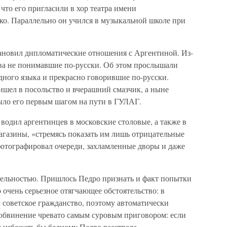
что его пригласили в хор театра имени
о. Параллельно он учился в музыкальной школе при
ановил дипломатические отношения с Аргентиной. Из-
ова не понимавшие по-русски. Об этом прослышали
дного языка и прекрасно говорившие по-русски.
ишел в посольство и вчерашний смазчик, а ныне
было его первым шагом на пути в ГУЛАГ.
о водил аргентинцев в московские столовые, а также в
газины, «стремясь показать им лишь отрицательные
фотографировал очереди, захламленные дворы и даже
ятельностью. Пришлось Педро признать и факт попытки
о очень серьезное отягчающее обстоятельство: в
 советское гражданство, поэтому автоматически
 обвинение чревато самым суровым приговором: если
не избежать бы бедному Педро расстрела.