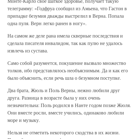
Монте-Карло свое шаткое здоровье, получает такую
телеграмму: «Годфруа сообщил из Амьена, что Гастон в
припадке безумия дважды выстрелил в Верна. Попала
одна пуля. Верн легко ранен в ногу».
На самом же деле рана имела скверные последствия и
сделала писателя инвалидом, так как пулю не удалось
извлечь из сустава.
Само собой разумеется, покушение вызвало множество
толков, ибо представлялось необъяснимым. Да и как его
было объяснить, если речь шла о безумном поступке.
Два брата, Жюль и Поль Верны, нежно любили друг
друга. Разница в возрасте была у них очень
незначительна: Поль родился в Нанте годом позже Жюля.
Они вместе росли, вместе учились, одинаково любили
море и музыку.
Нельзя не отметить некоторого сходства в их жизни.