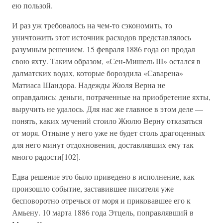
ею пользой.
И раз уж требовалось на чем-то сэкономить, то
уничтожить этот источник расходов представлялось
разумным решением. 15 февраля 1886 года он продал
свою яхту. Таким образом, «Сен-Мишель III» остался в
далматских водах, которые бороздила «Саварена»
Матиаса Шандора. Надежды Жюля Верна не
оправдались: деньги, потраченные на приобретение яхты,
выручить не удалось. Для нас же главное в этом деле —
понять, каких мучений стоило Жюлю Верну отказаться
от моря. Отныне у него уже не будет столь драгоценных
для него минут отдохновения, доставлявших ему так
много радости[102].
Едва решение это было приведено в исполнение, как
произошло событие, заставившее писателя уже
бесповоротно отречься от моря и приковавшее его к
Амьену. 10 марта 1886 года Этцель, поправлявший в