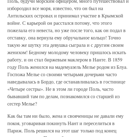
Поль, будучи морским офицером, много путешествовал и
избороздил все моря, известно, что он был на
Антильских островах и принимал участие в Крымской
войне. С карьерой он расстался потому, что этого
пожелала его невеста, но уже после того, как он подал в
отставку, она вернула ему обручальное кольцо! Точно
такую же шутку эта девушка сыграла и с другим своим
женихом! Бедному молодому человеку пришлось искать
работу, и он стал биржевым маклером в Нанте. В 1859
году Поль женился на мадемуазель Мелье родом из Блуа.
Госпожа Мелье со своими четырьмя дочерьми часто
наведывалась в Бордо, где останавливалась в гостинице
«Четыре сестры». Не в этом ли городе Поль, часто
бывавший там по делам, познакомился со старшей из
сестер Мелье?
Как бы там ни было, жена и свояченицы не давали ему
покоя, уговаривая покинуть Нант и переселиться в
Париж. Поль решился на этот шаг только под конец