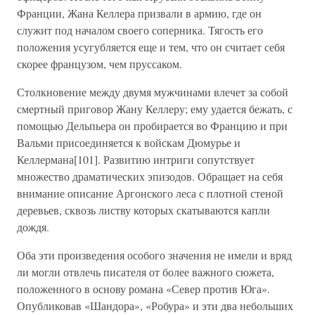
Франции, Жана Келлера призвали в армию, где он
служит под началом своего соперника. Тягость его
положения усугубляется еще и тем, что он считает себя
скорее французом, чем пруссаком.
Столкновение между двумя мужчинами влечет за собой
смертный приговор Жану Келлеру; ему удается бежать, с
помощью Дельпьера он пробирается во Францию и при
Вальми присоединяется к войскам Дюмурье и
Келлермана[101]. Развитию интриги сопутствует
множество драматических эпизодов. Обращает на себя
внимание описание Аргонского леса с плотной стеной
деревьев, сквозь листву которых скатываются капли
дождя.
Оба эти произведения особого значения не имели и вряд
ли могли отвлечь писателя от более важного сюжета,
положенного в основу романа «Север против Юга».
Опубликовав «Шандора», «Робура» и эти два небольших