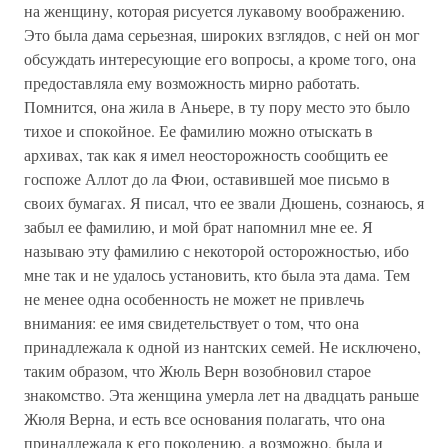
на женщину, которая рисуется лукавому воображению.
Это была дама серьезная, широких взглядов, с ней он мог
обсуждать интересующие его вопросы, а кроме того, она
предоставляла ему возможность мирно работать.
Помнится, она жила в Аньере, в ту пору место это было
тихое и спокойное. Ее фамилию можно отыскать в
архивах, так как я имел неосторожность сообщить ее
госпоже Аллот до ла Фюи, оставившей мое письмо в
своих бумагах. Я писал, что ее звали Дюшень, сознаюсь, я
забыл ее фамилию, и мой брат напомнил мне ее. Я
называю эту фамилию с некоторой осторожностью, ибо
мне так и не удалось установить, кто была эта дама. Тем
не менее одна особенность не может не привлечь
внимания: ее имя свидетельствует о том, что она
принадлежала к одной из нантских семей. Не исключено,
таким образом, что Жюль Верн возобновил старое
знакомство. Эта женщина умерла лет на двадцать раньше
Жюля Верна, и есть все основания полагать, что она
принадлежала к его поколению, а возможно, была и