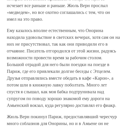
исчезает все раньше и раньше. Жюль Верн прослыл
«медведем», но все охотно соглашались с тем, что он
имел на это право.
Ему казалось вполне естественным, что Онорина
находила удовольствие в светских вечерах, хотя сам он на
них не присутствовал, так как они приводили его в
отчаяние. Писатель отгородился от этой жизни, радуясь
возможности провести время за рабочим столом.
Большой отрадой для него были поездки на поезде в
Париж, где его привлекали долгие беседы с Этцелем.
Друзья отправлялись вместе обедать в кафе «Карон», а
потом шли в книжную лавку поболтать. Много лет
спустя я слышал, как моя бабка подтрунивала над
супругом по поводу хорошо знакомой ему дороги на
Амьенский вокзал, куда регулярно доставлял его фиакр.
Жюль Верн покинул Париж, предоставлявший чересчур
много соблазнов для Онорины, но и в Амьене он не