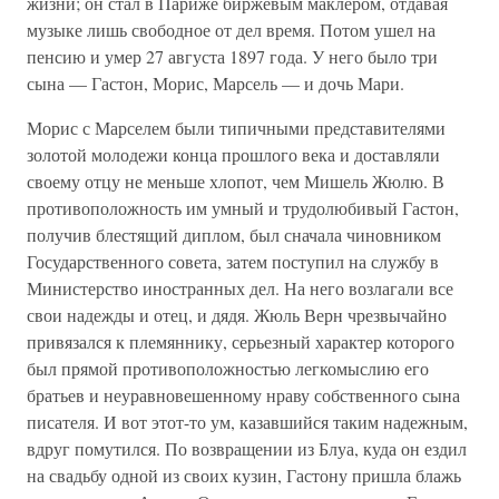
жизни; он стал в Париже биржевым маклером, отдавая
музыке лишь свободное от дел время. Потом ушел на
пенсию и умер 27 августа 1897 года. У него было три
сына — Гастон, Морис, Марсель — и дочь Мари.
Морис с Марселем были типичными представителями
золотой молодежи конца прошлого века и доставляли
своему отцу не меньше хлопот, чем Мишель Жюлю. В
противоположность им умный и трудолюбивый Гастон,
получив блестящий диплом, был сначала чиновником
Государственного совета, затем поступил на службу в
Министерство иностранных дел. На него возлагали все
свои надежды и отец, и дядя. Жюль Верн чрезвычайно
привязался к племяннику, серьезный характер которого
был прямой противоположностью легкомыслию его
братьев и неуравновешенному нраву собственного сына
писателя. И вот этот-то ум, казавшийся таким надежным,
вдруг помутился. По возвращении из Блуа, куда он ездил
на свадьбу одной из своих кузин, Гастону пришла блажь