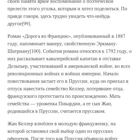
своей памяти яркое воспоминание о поэтической
прелести этого уголка, которым и хотел поделиться. По
правде говоря, здесь трудно увидеть что-нибудь
другое[99].
Роман «Дорога во Францию», опубликованный в 1887
году, напоминает манеру, свойственную Эркману-
Шатриану[100]. События романа относятся к 1792 году, о
них рассказывает кавалерийский капитан в отставке
Дельпьер, участвовавший в американской войне, во всех
революционных войнах и войнах империи. Начало
повествования застает его в Пруссии, куда он приехал в
отпуск навестить семейство Келлер, потерявшее отца,
французского протестанта по происхождению. Мать
семейства — уроженка Пикардии, а ее сын Жан,
родившийся в Пруссии, считается пруссаком.
Жан Келлер влюблен в молодую француженку, на
которой остановил свой выбор один из прусских
офицеров. После того как Пруссия объявила войну