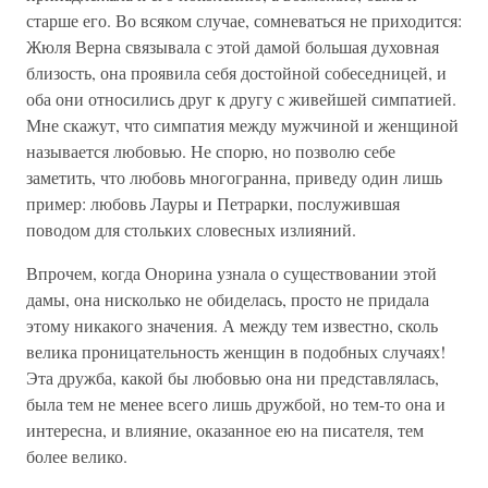
старше его. Во всяком случае, сомневаться не приходится:
Жюля Верна связывала с этой дамой большая духовная
близость, она проявила себя достойной собеседницей, и
оба они относились друг к другу с живейшей симпатией.
Мне скажут, что симпатия между мужчиной и женщиной
называется любовью. Не спорю, но позволю себе
заметить, что любовь многогранна, приведу один лишь
пример: любовь Лауры и Петрарки, послужившая
поводом для стольких словесных излияний.
Впрочем, когда Онорина узнала о существовании этой
дамы, она нисколько не обиделась, просто не придала
этому никакого значения. А между тем известно, сколь
велика проницательность женщин в подобных случаях!
Эта дружба, какой бы любовью она ни представлялась,
была тем не менее всего лишь дружбой, но тем-то она и
интересна, и влияние, оказанное ею на писателя, тем
более велико.