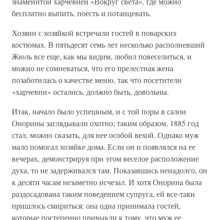
знаменитой харчевней «Вокруг света», где можно
бесплатно выпить, поесть и потанцевать.
Хозяин с хозяйкой встречали гостей в поварских
костюмах. В пятьдесят семь лет несколько располневший
Жюль все еще, как мы видим, любил повеселиться, и
можно не сомневаться, что его прелестная жена
позаботилась о качестве меню, так что посетители
«харчевни» остались, должно быть, довольны.
Итак, начало было успешным, и с той поры в салон
Онорины заглядывали охотно; таким образом, 1885 год
стал, можно сказать, для нее особой вехой. Однако муж
мало помогал хозяйке дома. Если он и появлялся на ее
вечерах, демонстрируя при этом веселое расположение
духа, то не задерживался там. Показавшись ненадолго, он
к десяти часам незаметно исчезал. И хотя Онорина была
раздосадована таким поведением супруга, ей все-таки
пришлось смириться: она одна принимала гостей,
которые постепенно привыкли к тому, что муж ее