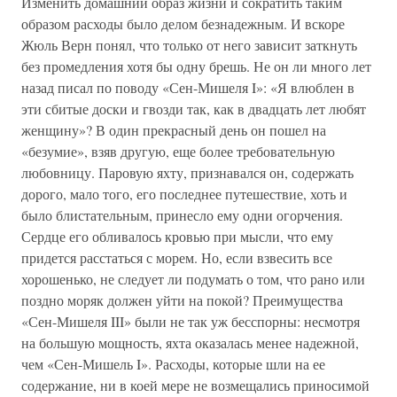
Изменить домашний образ жизни и сократить таким
образом расходы было делом безнадежным. И вскоре
Жюль Верн понял, что только от него зависит заткнуть
без промедления хотя бы одну брешь. Не он ли много лет
назад писал по поводу «Сен-Мишеля I»: «Я влюблен в
эти сбитые доски и гвозди так, как в двадцать лет любят
женщину»? В один прекрасный день он пошел на
«безумие», взяв другую, еще более требовательную
любовницу. Паровую яхту, признавался он, содержать
дорого, мало того, его последнее путешествие, хоть и
было блистательным, принесло ему одни огорчения.
Сердце его обливалось кровью при мысли, что ему
придется расстаться с морем. Но, если взвесить все
хорошенько, не следует ли подумать о том, что рано или
поздно моряк должен уйти на покой? Преимущества
«Сен-Мишеля III» были не так уж бесспорны: несмотря
на большую мощность, яхта оказалась менее надежной,
чем «Сен-Мишель I». Расходы, которые шли на ее
содержание, ни в коей мере не возмещались приносимой