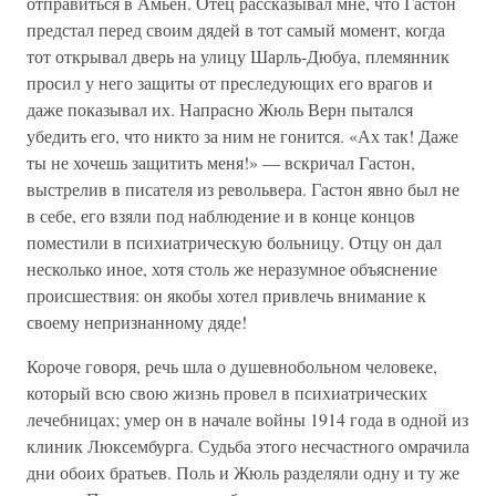
отправиться в Амьен. Отец рассказывал мне, что Гастон
предстал перед своим дядей в тот самый момент, когда
тот открывал дверь на улицу Шарль-Дюбуа, племянник
просил у него защиты от преследующих его врагов и
даже показывал их. Напрасно Жюль Верн пытался
убедить его, что никто за ним не гонится. «Ах так! Даже
ты не хочешь защитить меня!» — вскричал Гастон,
выстрелив в писателя из револьвера. Гастон явно был не
в себе, его взяли под наблюдение и в конце концов
поместили в психиатрическую больницу. Отцу он дал
несколько иное, хотя столь же неразумное объяснение
происшествия: он якобы хотел привлечь внимание к
своему непризнанному дяде!
Короче говоря, речь шла о душевнобольном человеке,
который всю свою жизнь провел в психиатрических
лечебницах; умер он в начале войны 1914 года в одной из
клиник Люксембурга. Судьба этого несчастного омрачила
дни обоих братьев. Поль и Жюль разделяли одну и ту же