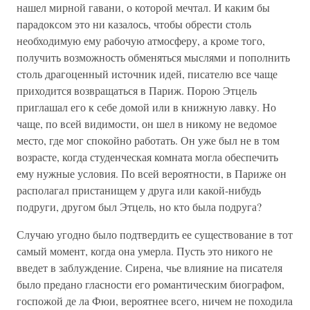
нашел мирной гавани, о которой мечтал. И каким бы
парадоксом это ни казалось, чтобы обрести столь
необходимую ему рабочую атмосферу, а кроме того,
получить возможность обменяться мыслями и пополнить
столь драгоценный источник идей, писателю все чаще
приходится возвращаться в Париж. Порою Этцель
приглашал его к себе домой или в книжную лавку. Но
чаще, по всей видимости, он шел в никому не ведомое
место, где мог спокойно работать. Он уже был не в том
возрасте, когда студенческая комната могла обеспечить
ему нужные условия. По всей вероятности, в Париже он
располагал пристанищем у друга или какой-нибудь
подруги, другом был Этцель, но кто была подруга?
Случаю угодно было подтвердить ее существование в тот
самый момент, когда она умерла. Пусть это никого не
введет в заблуждение. Сирена, чье влияние на писателя
было предано гласности его романтическим биографом,
госпожой де ла Фюи, вероятнее всего, ничем не походила