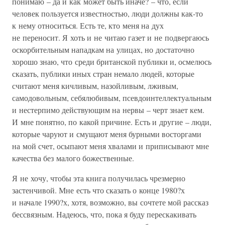
понимаю – да и как может быть иначе? – что, если
человек пользуется известностью, люди должны как-то
к нему относиться. Есть те, кто меня на дух
не переносит. Я хоть и не читаю газет и не подвергаюсь
оскорбительным нападкам на улицах, но достаточно
хорошо знаю, что среди британской публики и, осмелюсь
сказать, публики иных стран немало людей, которые
считают меня кичливым, назойливым, лживым,
самодовольным, себялюбивым, псевдоинтеллектуальным
и нестерпимо действующим на нервы – черт знает кем.
И мне понятно, по какой причине. Есть и другие – люди,
которые чаруют и смущают меня бурными восторгами
на мой счет, осыпают меня хвалами и приписывают мне
качества без малого божественные.
Я не хочу, чтобы эта книга получилась чрезмерно
застенчивой. Мне есть что сказать о конце 1980?х
и начале 1990?х, хотя, возможно, вы сочтете мой рассказ
бессвязным. Надеюсь, что, пока я буду перескакивать