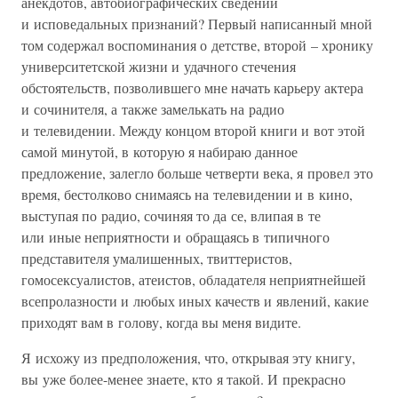
анекдотов, автобиографических сведений
и исповедальных признаний? Первый написанный мной
том содержал воспоминания о детстве, второй – хронику
университетской жизни и удачного стечения
обстоятельств, позволившего мне начать карьеру актера
и сочинителя, а также замелькать на радио
и телевидении. Между концом второй книги и вот этой
самой минутой, в которую я набираю данное
предложение, залегло больше четверти века, я провел это
время, бестолково снимаясь на телевидении и в кино,
выступая по радио, сочиняя то да се, влипая в те
или иные неприятности и обращаясь в типичного
представителя умалишенных, твиттеристов,
гомосексуалистов, атеистов, обладателя неприятнейшей
всепролазности и любых иных качеств и явлений, какие
приходят вам в голову, когда вы меня видите.
Я исхожу из предположения, что, открывая эту книгу,
вы уже более-менее знаете, кто я такой. И прекрасно