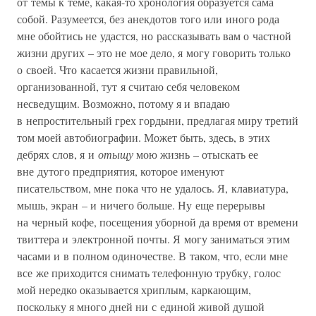
от темы к теме, какая-то хронология образуется сама
собой. Разумеется, без анекдотов того или иного рода
мне обойтись не удастся, но рассказывать вам о частной
жизни других – это не мое дело, я могу говорить только
о своей. Что касается жизни правильной,
организованной, тут я считаю себя человеком
несведущим. Возможно, потому я и впадаю
в непростительный грех гордыни, предлагая миру третий
том моей автобиографии. Может быть, здесь, в этих
дебрях слов, я и
отыщу
мою жизнь – отыскать ее
вне дутого предприятия, которое именуют
писательством, мне пока что не удалось. Я, клавиатура,
мышь, экран – и ничего больше. Ну еще перерывы
на черный кофе, посещения уборной да время от времени
твиттера и электронной почты. Я могу заниматься этим
часами и в полном одиночестве. В таком, что, если мне
все же приходится снимать телефонную трубку, голос
мой нередко оказывается хриплым, каркающим,
поскольку я много дней ни с единой живой душой