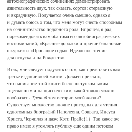
автобиографических сочинениях демонстрировать
язвительность двух, так сказать, сортов: стервозную
и вкрадчивую. Получается очень смешно, однако я
и думать боюсь о том, что меня могут счесть способным
на сочинительство подобного рода. Впрочем, я рад
порекомендовать вам оба тома его автобиографических
воспоминаний, «Красные дорожки и прочие банановые
шкурки» и «Пропащие годы». Идеальное чтение
для отпуска и на Рождество.
Итак, мне следует подумать о том, как представить вам
третье издание моей жизни. Должен признать,
что написание этой книги было поступком таким
тщеславным и нарциссическим, какой только можно
вообразить.
Третий
том истории моей жизни?
Существует множество вполне пригодных для чтения
однотомных биографий Наполеона, Сократа, Иисуса
Христа, Черчилля и даже Кэти Прайс{1}. Так какое же
право имею я утомлять публику еще одним потоком