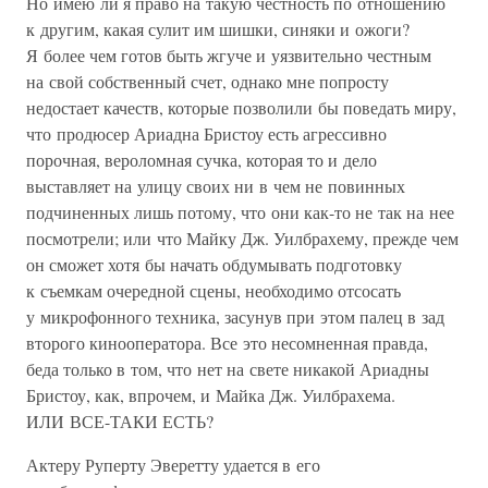
Но имею ли я право на такую честность по отношению
к другим, какая сулит им шишки, синяки и ожоги?
Я более чем готов быть жгуче и уязвительно честным
на свой собственный счет, однако мне попросту
недостает качеств, которые позволили бы поведать миру,
что продюсер Ариадна Бристоу есть агрессивно
порочная, вероломная сучка, которая то и дело
выставляет на улицу своих ни в чем не повинных
подчиненных лишь потому, что они как-то не так на нее
посмотрели; или что Майку Дж. Уилбрахему, прежде чем
он сможет хотя бы начать обдумывать подготовку
к съемкам очередной сцены, необходимо отсосать
у микрофонного техника, засунув при этом палец в зад
второго кинооператора. Все это несомненная правда,
беда только в том, что нет на свете никакой Ариадны
Бристоу, как, впрочем, и Майка Дж. Уилбрахема.
ИЛИ ВСЕ-ТАКИ ЕСТЬ?
Актеру Руперту Эверетту удается в его