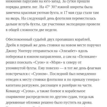
нижними парусами на юго-запад. За сутки прошли
порядка девяти лиг. На 47° 30? южной широты была
замечена красивая уютная бухта, и 17 мая суда стали там
на якорь. На следующий день флотилия переместилась
дальше вглубь бухты, где участники экспедиции провели
в общей сложности две недели.
Обеспокоенный судьбой двух пропавших кораблей,
Дрейк в первый же день стоянки на новом месте поручил
Джону Уинтеру отправиться на «Элизабет» вдоль
побережья в южном направлении, а сам на «Пеликане»
решил поискать «Суон» и «Мэри» к северу от
упомянутой бухты. Ему повезло — в тот же день флагман
повстречался с «Суоном». Последний был немедленно
отведен к месту стоянки флотилии и по приказу генерал-
капитана разгружен, расснащен и разобран на части.
Команду «Суона», а также боевое и корабельное
снаряжение распределили по другим судам, тогда как
деревянные обломки решено было пустить на дрова.