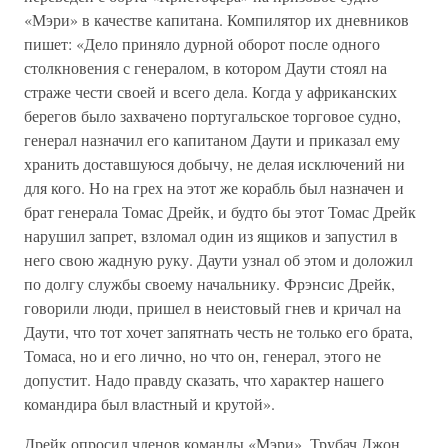
«Мэри» в качестве капитана. Компилятор их дневников
пишет: «Дело приняло дурной оборот после одного
столкновения с генералом, в котором Даути стоял на
страже чести своей и всего дела. Когда у африканских
берегов было захвачено португальское торговое судно,
генерал назначил его капитаном Даути и приказал ему
хранить доставшуюся добычу, не делая исключений ни
для кого. Но на грех на этот же корабль был назначен и
брат генерала Томас Дрейк, и будто бы этот Томас Дрейк
нарушил запрет, взломал один из ящиков и запустил в
него свою жадную руку. Даути узнал об этом и доложил
по долгу службы своему начальнику. Фрэнсис Дрейк,
говорили люди, пришел в неистовый гнев и кричал на
Даути, что тот хочет запятнать честь не только его брата,
Томаса, но и его лично, но что он, генерал, этого не
допустит. Надо правду сказать, что характер нашего
командира был властный и крутой».
Дрейк опросил членов команды «Мэри». Трубач Джон