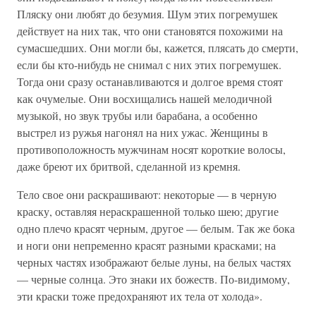
Пляску они любят до безумия. Шум этих погремушек
действует на них так, что они становятся похожими на
сумасшедших. Они могли бы, кажется, плясать до смерти,
если бы кто-нибудь не снимал с них этих погремушек.
Тогда они сразу останавливаются и долгое время стоят
как очумелые. Они восхищались нашей мелодичной
музыкой, но звук трубы или барабана, а особенно
выстрел из ружья нагонял на них ужас. Женщины в
противоположность мужчинам носят короткие волосы,
даже бреют их бритвой, сделанной из кремня.
Тело свое они раскрашивают: некоторые — в черную
краску, оставляя нераскрашенной только шею; другие
одно плечо красят черным, другое — белым. Так же бока
и ноги они непременно красят разными красками; на
черных частях изображают белые луны, на белых частях
— черные солнца. Это знаки их божеств. По-видимому,
эти краски тоже предохраняют их тела от холода».