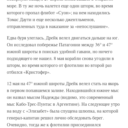
море. В ту же ночь налетел еще один шторм, во время
которого пропал флибот «Суон»; на нем находились
Томас Даути и еще несколько джентльменов,
отправленных туда в наказание за «непослушание».
Едва буря улеглась, Дрейк велел двигаться дальше на юг.
Он исследовал побережье Патагонии между 36° и 47°
южной широты в поисках удобной гавани, но ничего
подходящего не нашел. 8 мая корабли снова угодили в
шторм, во время которого от флотилии во второй раз
отбился «Кристофер».
12 мая на 47° южной широты Дрейк велел стать на якорь
в первом попавшемся заливе. Находившийся южнее мыс
он назвал мысом Надежды (видимо, это современный
мыс Кабо-Трес-Пунтас в Аргентине). На следующее утро
на воду с «Элизабет» была спущена шлюпка, на которой
генерал-капитан решил лично обследовать берег.
Очевидно, тогда же к флотилии присоединился