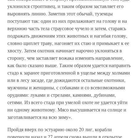
уклонился строптивец, и таким образом заставляет его
выровнять линию. Заметив этот обычай, туземцы
поступают так: один из них прилаживает на голову и на
верхнюю часть тела страусовое чучело и затем, стараясь
подражать движениям этих животных и нагибая голову,
словно щиплет траву, нагоняет их стаю и примыкает к ее
хвосту. Затем охотник начинает нарочно уклоняться в
сторону, чем заставляет вожака изменять направление,
как было сказано выше. Таким образом удается направить
стадо к заранее приготовленной в ущелье между холмами
или в лесу засаде, где дожидаются остальные охотники,
мужчины и женщины, с собаками и со всевозможными
орудиями: луками и стрелами, камнями, дубинами,
сетями. Из всего стада при умелой охоте не удается уйти
ни одному животному. Мясо высушивается на солнце и
заготавливается на всю зиму».
Пройдя вверх по эстуарию около 20 лиг, корабли
повернули назад и 27 апреля снова вышли в открытое