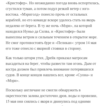
«Кристофер». Но неожиданно погода вновь испортилась,
сгустился туман, а потом подул резкий ветер с юго-
востока. «Мэриголд» понесло прочь от остальных
кораблей, но его команде вскоре удалось стать на якорь
недалеко от берега. В ту же ночь «Мэри», на которой
находился Нуньо да Силва, и «Кристофер» были
вынесены ветром и сильным течением в открытое море.
Не смог противостоять буре и «Пеликан»: утром 14 мая
его тоже отнесло с якорной стоянки в сторону.
Как только шторм утих, Дрейк приказал матросам
высадиться на берег, чтобы развести там огонь. Дым от
костра должен был привлечь внимание потерявшихся
судов. В конце концов нашлись все, кроме «Суона» и
«Мэри».
Поскольку англичане не смогли обнаружить в
окрестностях залива достаточно дров, воды и провизии,
15 мая они снялись с якоря и двинулись под одними