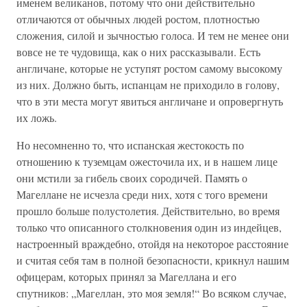
именем великанов, потому что они действительно
отличаются от обычных людей ростом, плотностью
сложения, силой и зычностью голоса. И тем не менее они
вовсе не те чудовища, как о них рассказывали. Есть
англичане, которые не уступят ростом самому высокому
из них. Должно быть, испанцам не приходило в голову,
что в эти места могут явиться англичане и опровергнуть
их ложь.
Но несомненно то, что испанская жестокость по
отношению к туземцам ожесточила их, и в нашем лице
они мстили за гибель своих сородичей. Память о
Магеллане не исчезла среди них, хотя с того времени
прошло больше полустолетия. Действительно, во время
только что описанного столкновения один из индейцев,
настроенный враждебно, отойдя на некоторое расстояние
и считая себя там в полной безопасности, крикнул нашим
офицерам, которых принял за Магеллана и его
спутников: „Магеллан, это моя земля!“ Во всяком случае,