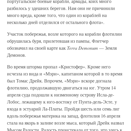
португальские боевые корабли, армады, коих много
разбилось у здешних берегов. Нам они не причинили
много вреда, кроме того, что один из кораблей на
несколько дней отделился от остального флота».
Участок побережья, возле которого на корабли флотилии
обрушилась буря, прилетевшая из пампы, Флетчер
обозначил на своей карте как
Terra Demonum
— Земля
Демонов.
Во время шторма пропал «Кристофер». Кроме него
исчезла из вида и «Мэри», капитаном которой в то время
был Томас Дрейк. Впрочем, «Мэри» вскоре догнала
флотилию, продолжавшую двигаться на юг. Утром 14
апреля суда подошли к низменному острову Исла-де-
Лобос, лежащему к юго-востоку от Пунта-дель-Эсте, у
входа в эстуарий Ла-Платы. Пройдя шесть или семь лиг
вдоль побережья материка на запад, флотилия 16 апреля
стала на якорь в заливе возле мыса, который Дрейк назвал
Мысом Радости. Радость проистекала от того, что здесь к