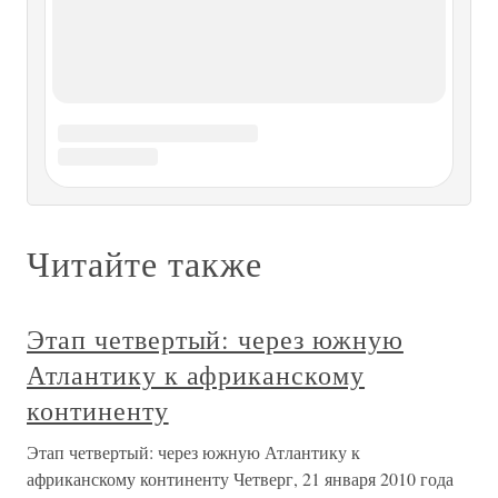
занятиях, заботах, раздумьях незаметно пролетел 1968
год, наступил следующий… И вот в один из дней ко мне
стремительно входит Борис:— Юра! Послушай, у меня
потрясающая новость! Я только что был в главке. И
знаешь, я тебя
Переход через Кваркен
Переход через Кваркен Как мы уже говорили, Барклаю-
де-Толли было поручено командование войсками,
предназначенными для перехода через пролив Кваркен.
Ширина этого пролива составляет примерно 100
километров, зимой он замерзает, но сообщение по льду
является чрезвычайно
ПЕРЕХОД ЧЕРЕЗ МОРЕ-ОКЕАН
ПЕРЕХОД ЧЕРЕЗ МОРЕ-ОКЕАН План третьей