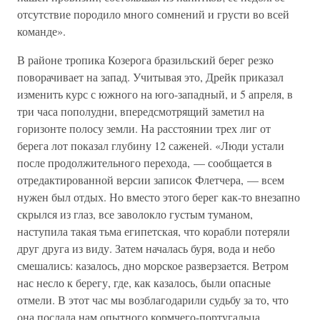
отсутствие породило много сомнений и грусти во всей
команде».
В районе тропика Козерога бразильский берег резко
поворачивает на запад. Учитывая это, Дрейк приказал
изменить курс с южного на юго-западный, и 5 апреля, в
три часа пополудни, впередсмотрящий заметил на
горизонте полосу земли. На расстоянии трех лиг от
берега лот показал глубину 12 саженей. «Люди устали
после продолжительного перехода, — сообщается в
отредактированной версии записок Флетчера, — всем
нужен был отдых. Но вместо этого берег как-то внезапно
скрылся из глаз, все заволокло густым туманом,
наступила такая тьма египетская, что корабли потеряли
друг друга из виду. Затем началась буря, вода и небо
смешались: казалось, дно морское разверзается. Ветром
нас несло к берегу, где, как казалось, были опасные
отмели. В этот час мы возблагодарили судьбу за то, что
она послала нам опытного кормчего-португальца…