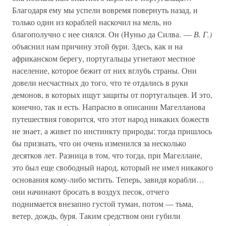
Благодаря ему мы успели вовремя повернуть назад, и
только один из кораблей наскочил на мель, но
благополучно с нее снялся. Он (Нуньо да Силва. —
В. Г.)
объяснил нам причину этой бури. Здесь, как и на
африканском берегу, португальцы угнетают местное
население, которое бежит от них вглубь страны. Они
довели несчастных до того, что те отдались в руки
демонов, в которых ищут защиты от португальцев. И это,
конечно, так и есть. Напрасно в описании Магелланова
путешествия говорится, что этот народ никаких божеств
не знает, а живет по инстинкту природы; тогда пришлось
бы признать, что он очень изменился за несколько
десятков лет. Разница в том, что тогда, при Магеллане,
это был еще свободный народ, который не имел никакого
основания кому-либо мстить. Теперь, завидя корабли…
они начинают бросать в воздух песок, отчего
поднимается внезапно густой туман, потом — тьма,
ветер, дождь, буря. Таким средством они губили