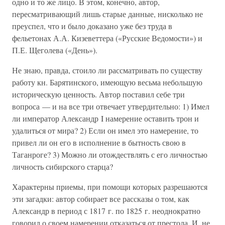
одно и то же лицо. В этом, конечно, автор,
пересматривающий лишь старые данные, нисколько не
преуспел, что и было доказано уже без труда в
фельетонах А.А. Кизеветтера («Русские Ведомости») и
П.Е. Щеголева («День»).
Не знаю, правда, стоило ли рассматривать по существу
работу кн. Барятинского, имеющую весьма небольшую
историческую ценность. Автор поставил себе три
вопроса — и на все три отвечает утвердительно: 1) Имел
ли император Александр I намерение оставить трон и
удалиться от мира? 2) Если он имел это намерение, то
привел ли он его в исполнение в бытность свою в
Таганроге? 3) Можно ли отождествлять с его личностью
личность сибирского старца?
Характерны приемы, при помощи которых разрешаются
эти загадки: автор собирает все рассказы о том, как
Александр в период с 1817 г. по 1825 г. неоднократно
говорил о своем намерении отказаться от престола. И, не