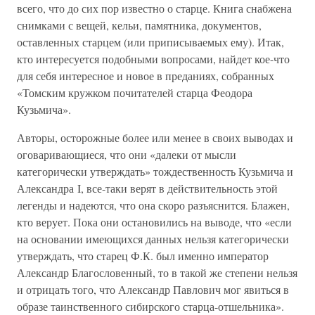
всего, что до сих пор известно о старце. Книга снабжена
снимками с вещей, кельи, памятника, документов,
оставленных старцем (или приписываемых ему). Итак,
кто интересуется подобными вопросами, найдет кое-что
для себя интересное и новое в преданиях, собранных
«Томским кружком почитателей старца Феодора
Кузьмича».
Авторы, осторожные более или менее в своих выводах и
оговаривающиеся, что они «далеки от мысли
категорически утверждать» тождественность Кузьмича и
Александра I, все-таки верят в действительность этой
легенды и надеются, что она скоро разъяснится. Блажен,
кто верует. Пока они остановились на выводе, что «если
на основании имеющихся данных нельзя категорически
утверждать, что старец Ф.К. был именно император
Александр Благословенный, то в такой же степени нельзя
и отрицать того, что Александр Павлович мог явиться в
образе таинственного сибирского старца-отшельника».