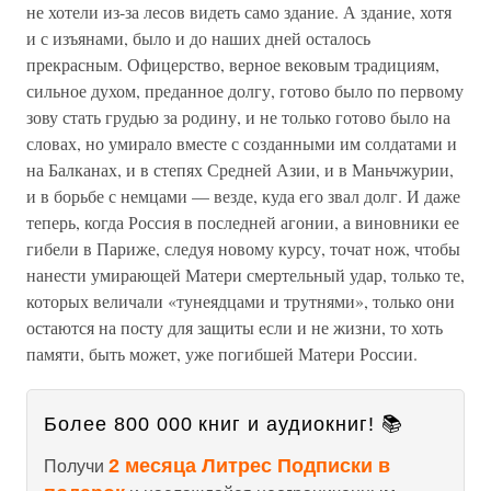
не хотели из-за лесов видеть само здание. А здание, хотя
и с изъянами, было и до наших дней осталось
прекрасным. Офицерство, верное вековым традициям,
сильное духом, преданное долгу, готово было по первому
зову стать грудью за родину, и не только готово было на
словах, но умирало вместе с созданными им солдатами и
на Балканах, и в степях Средней Азии, и в Маньчжурии,
и в борьбе с немцами — везде, куда его звал долг. И даже
теперь, когда Россия в последней агонии, а виновники ее
гибели в Париже, следуя новому курсу, точат нож, чтобы
нанести умирающей Матери смертельный удар, только те,
которых величали «тунеядцами и трутнями», только они
остаются на посту для защиты если и не жизни, то хоть
памяти, быть может, уже погибшей Матери России.
Более 800 000 книг и аудиокниг! 📚
2 месяца Литрес Подписки в
Получи