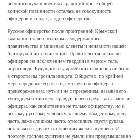
военного духа и военных традиций после общей
воинской повинности осталась не совокупность
офицеров и солдат, а одно офицерство.
Русское офицерство после проигранной Крымской
кампании стало пасынком самодержавного
правительства и мишенью клеветы и ненависти нашей
близорукой интеллигенции. Правительство держало
офицеров (за исключением гвардии) в черном теле,
впроголодь. Будущности у армейских офицеров не было,
в старости им грозила нищета. Общество, по крайней
мере передовые его части, смотрело на офицера с
пренебрежением, чуть ли не с презрением, называя его
тунеядцем и трутнем. Правда, нечего греха таить, многие
офицеры, как свойственно не только офицерству, но и
всякому русскому человеку, к своему обыденному делу
часто, даже слишком часто, относились спустя рукава,
оставляя и в других отношениях желать лучшего. И
поэтому господа хулители не умели или предумышленно