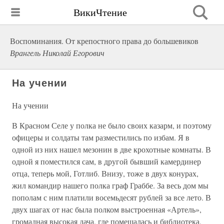
ВикиЧтение
Воспоминания. От крепостного права до большевиков
Врангель Николай Егорович
На учении
На учении
В Красном Селе у полка не было своих казарм, и поэтому
офицеры и солдаты там разместились по избам. Я в
одной из них нашел мезонин в две крохотные комнаты. В
одной я поместился сам, в другой бывший камердинер
отца, теперь мой, Готлиб. Внизу, тоже в двух конурах,
жил командир нашего полка граф Граббе. За весь дом мы
пополам с ним платили восемьдесят рублей за все лето. В
двух шагах от нас была полком выстроенная «Артель»,
громадная высокая дача, где помещалась и библиотека,