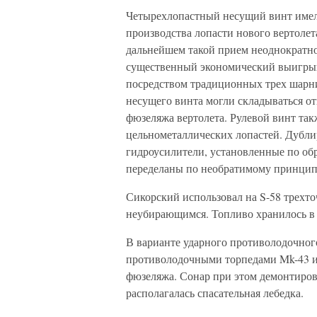
Четырехлопастный несущий винт имел 
производства лопасти нового вертолет
дальнейшем такой прием неоднократно
существенный экономический выигрыш
посредством традиционных трех шарни
несущего винта могли складываться о
фюзеляжа вертолета. Рулевой винт так
цельнометаллических лопастей. Дубли
гидроусилители, установленные по об
переделаны по необратимому принцип
Сикорский использовал на S-58 трехт
неубирающимся. Топливо хранилось в 
В варианте ударного противолодочног
противолодочными торпедами Mk-43 и
фюзеляжа. Сонар при этом демонтиров
располагалась спасательная лебедка.