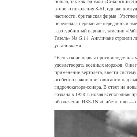
пошла, так как фирмой «Сикорский Эр
второго поколения S-61, однако посл
частности, британская фирма «Уэстленд
переделала первый же переданный ам
газотурбинный вариант, заменив «Рай
Газель» Na G.11. Англичане строили 
установками.
Очень скоро первая противолодочная 
удовлетворять военных моряков. Они 
применение вертолета, ввести систему
особенно важно при зависании над в
гидролокатора-сонара. В ответ на но
создана в 1958 г. новая всепогодная 
обозначение HSS-1N «Сибет», или — с