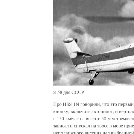
S-58 для СССР
Про HSS-1N говорили, что это первый 
кнопку, включить автопилот, и вертоле
в 150 км/час на высоте 50 м устремлял
зависал и спускал на тросе в море пр
неподвижного висения над выбранной 