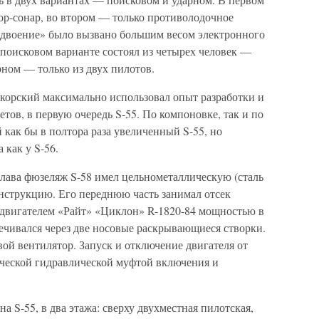
тор-сонар, во втором — только противолодочное
здвоение» было вызвано большим весом электронного
 поисковом варианте состоял из четырех человек —
рном — только из двух пилотов.
корский максимально использовал опыт разработки и
ов, в первую очередь S-55. По компоновке, так и по
 как бы в полтора раза увеличенный S-55, но
 как у S-56.
ава фюзеляж S-58 имел цельнометаллическую (сталь
струкцию. Его переднюю часть занимал отсек
 двигателем «Райт» «Циклон» R-1820-84 мощностью в
спечивался через две носовые раскрывающиеся створки.
вой вентилятор. Запуск и отключение двигателя от
ческой гидравлической муфтой включения и
 S-55, в два этажа: сверху двухместная пилотская,