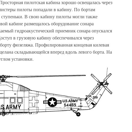
. Просторная пилотская кабина хорошо освещалась через
листеры пилоты попадали в кабину. По бортам
е ступеньки. В свою кабину пилоты могли также
зовой кабине размещалось оборудование сонара
жаемый гидроакустический приемник сонара опускался
Доступ в грузовую кабину обеспечивался через
борту фюзеляжа. Профилированная концевая килевая
делана складывающейся вперед вдоль левого борта. На
углом установки.