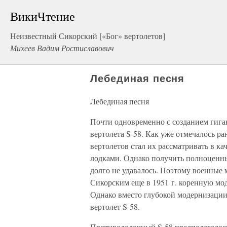
ВикиЧтение
Неизвестный Сикорский [«Бог» вертолетов]
Михеев Вадим Ростиславович
Лебединая песня
Лебединая песня
Почти одновременно с созданием гиган
вертолета S-58. Как уже отмечалось 
вертолетов стал их рассматривать в к
лодками. Однако получить полноценн
долго не удавалось. Поэтому военные
Сикорским еще в 1951 г. коренную моде
Однако вместо глубокой модернизаци
вертолет S-58.
Противолодочный S-58 предполагалось