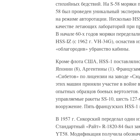
стихийных бедствий. На S-58 моряки 
58 был проведен уникальный эксперим
на режиме авторотации. Несколько HSS
качестве летающих лабораторий при п
В начале 60-х годов моряки переделал
HSS-IZ (с 1962 г. VH-34G), оснастив
«облагородив» убранство кабины.
Кроме флота США, HSS-1 поставлялис
Японии (8), Аргентины (1). Француза
«Сибетов» по лицензии на заводе «Сюд
этих машин приняли участие в войне 
опытных образцов боевых вертолетов.
управляемые ракеты SS-10, шесть 127
вооружение. Пять французских HSS-1 
В 1957 г. Сикорский переделал один 
Стандартный «Райт» R-1820-84 был з
YT58. Модификация получила обозначе