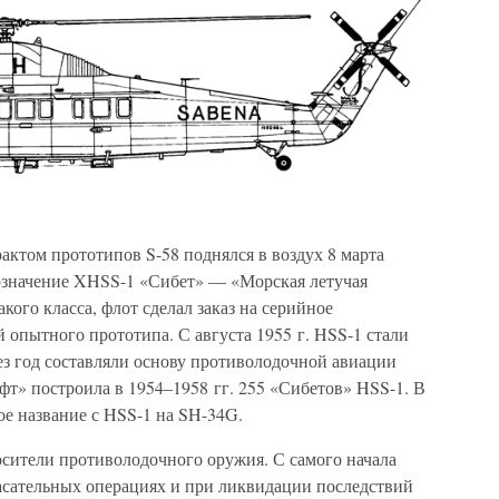
ктом прототипов S-58 поднялся в воздух 8 марта
бозначение XHSS-1 «Сибет» — «Морская летучая
кого класса, флот сделал заказ на серийное
 опытного прототипа. С августа 1955 г. HSS-1 стали
рез год составляли основу противолодочной авиации
» построила в 1954–1958 гг. 255 «Сибетов» HSS-1. В
ое название с HSS-1 на SH-34G.
осители противолодочного оружия. С самого начала
асательных операциях и при ликвидации последствий