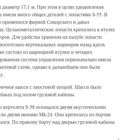
диаметр 17,1 м. При этом в целях удешевления
а имели много общих деталей с лопастями S-55. В
 применялся фирмой Сикорского и давал
. Цельнометаллические лопасти крепились к втулке
ров. Для удобства хранения на палубе лопасти
тносительно вертикальных шарниров назад вдоль
же состоял из шарнирной втулки и четырех
рованная система управления первоначально имела
ратимой схеме, однако в дальнейшем они были
у.
очечное шасси с хвостовой опорой. Шасси было
баках под полом грузовой кабины.
о вертолета S-58 оснащался двумя акустическими
ли двумя минами Mk-24. Они крепились по бортам
ался. По правому борту над дверью грузовой кабины