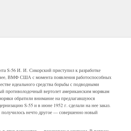
та S-56 И. И. Сикорский приступил к разработке
ранее, ВМФ США с момента появления работоспособных
ачестве идеального средства борьбы с подводными
ый противолодочный вертолет американским морякам
 моряки обратили внимание на предлагавшуюся
рнизацию S-55 и в июне 1952 г. сделали на нее заказ.
и получилось нечто другое — совершенно новый
 в двух вариантах — поисковом и ударном. В первом