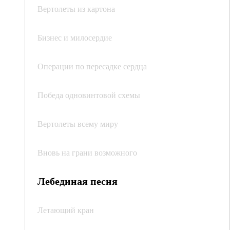
Вертолеты из картона
Бизнес и милосердие
Операции по пересадке сердца
Победа одновинтовой схемы
Вертолеты всему миру
Вновь на грани возможного
Лебединая песня
Летающий кран