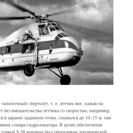
«кнопочный» вертолет, т. е. летчик мог, нажав на
т без вмешательства летчика со скоростью, например,
ся в заранее заданную точку, снижался до 10–15 м, там
иемник сонара-гидролокатора. В целях обеспечения
точкой S-58 впервые был оборудован доплеровской