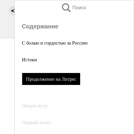
Поиск
Содержание
С болью и гордостью за Россию
Истоки
Продолжение на Литрес
Начало пути
Первый полет