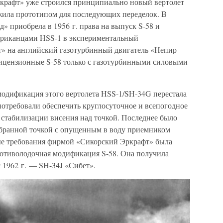
крафт» уже строился принципиально новый вертолет
ужила прототипом для последующих переделок. В
» приобрела в 1956 г. права на выпуск S-58 и
ериканцами HSS-1 в экспериментальный
т» на английский газотурбинный двигатель «Непир
лицензионные S-58 только с газотурбинными силовыми
модификация этого вертолета HSS-1/SH-34G перестала
потребовали обеспечить круглосуточное и всепогодное
 стабилизации висения над точкой. Последнее было
ыбранной точкой с опущенным в воду приемником
вые требования фирмой «Сикорский Эркрафт» была
противолодочная модификация S-58. Она получила
 1962 г. — SH-34J «Сибет».