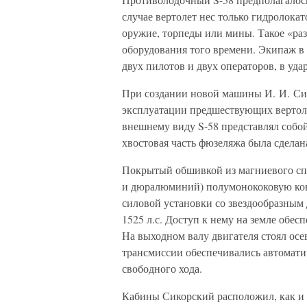
случае вертолет нес только гидролока
оружие, торпеды или мины. Такое «ра
оборудования того времени. Экипаж в
двух пилотов и двух операторов, в уда
При создании новой машины И. И. Си
эксплуатации предшествующих вертолет
внешнему виду S-58 представлял собой
хвостовая часть фюзеляжа была сделана
Покрытый обшивкой из магниевого спл
и дюралюминий) полумонококовую кон
силовой установки со звездообразным
1525 л.с. Доступ к нему на земле обе
На выходном валу двигателя стоял осе
трансмиссии обеспечивались автомати
свободного хода.
Кабины Сикорский расположил, как и на