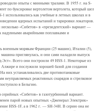
проводили опыты с минными тралами. В 1955 г. на S-
ент по буксировке вертолетом вертолета, который шел
-1 использовались как учебные в летных школах и в
роведении ядерных испытаний и тарировки локаторов.
и несколько «Сибетов» в «президентский» вариант —
 их надувными аварийными поплавками и
ь военным морякам Франции (25 машин), Италии (5),
м машина приглянулась, и они сами наладили выпуск
-Эст». Всего они построили 49 HSS-1. Некоторые из
в Алжире и послужили хорошей базой для создания
 На них устанавливались две противотанковые
-мм неуправляемых реактивных снарядов и стрелковое
поступило в Бельгию.
из серийных «Сибетов» в газотурбинный вариант.
аменен парой новых опытных «Дженерал Электрик»
ние HSS-1F, а в 1962 г. — SH-34H. В серию она не