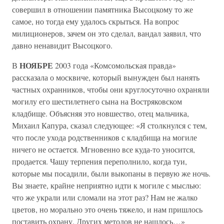
совершил в отношении памятника Высоцкому то же
самое, но тогда ему удалось скрыться. На вопрос
милиционеров, зачем он это сделал, вандал заявил, что
давно ненавидит Высоцкого.
НОЯБРЕ
В
2003 года «Комсомольская правда»
рассказала о москвиче, который вынужден был нанять
частных охранников, чтобы они круглосуточно охраняли
могилу его шестилетнего сына на Востряковском
кладбище. Объясняя это новшество, отец мальчика,
Михаил Капура, сказал следующее: «Я столкнулся с тем,
что после ухода родственников с кладбища на могиле
ничего не остается. Мгновенно все куда-то уносится,
продается. Чашу терпения переполнило, когда туи,
которые мы посадили, были выкопаны в первую же ночь.
Вы знаете, крайне неприятно идти к могиле с мыслью:
что же украли или сломали на этот раз? Нам не жалко
цветов, но морально это очень тяжело, и нам пришлось
поставить охрану. Других методов не нашлось…»