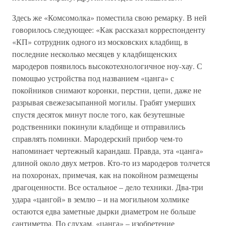
Здесь же «Комсомолка» поместила свою ремарку. В ней
говорилось следующее: «Как рассказал корреспонденту
«КП» сотрудник одного из московских кладбищ, в
последние несколько месяцев у кладбищенских
мародеров появилось высокотехнологичное ноу-хау. С
помощью устройства под названием «цанга» с
покойников снимают коронки, перстни, цепи, даже не
разрывая свежезасыпанной могилы. Грабят умерших
спустя десяток минут после того, как безутешные
родственники покинули кладбище и отправились
справлять поминки. Мародерский прибор чем-то
напоминает чертежный карандаш. Правда, эта «цанга»
длиной около двух метров. Кто-то из мародеров толчется
на похоронах, примечая, как на покойном размещены
драгоценности. Все остальное – дело техники. Два-три
удара «цангой» в землю – и на могильном холмике
остаются едва заметные дырки диаметром не больше
сантиметра. По слухам, «цанга» – изобретение