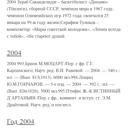
2004 Зураб Саканделидзе – баскетболист «Динамо»
(Тбилиси), сборной СССР, чемпион мира в 1967 году,
чемпион Олимпийских игр 1972 года; скончался 25
января на 59-м году жизни;Серафим Туликов –
композитор: «Марш советской молодежи», «Ленин всегда
с тобой», «Не стареют душой
2004
2004 993.Брион М.МОЦАРТ /Пер. с фр. Г.Г.
Карпинского; Науч. ред. В.И. Ражевой. — 2004. — 340 с.:
ил. — (Вып. 813(1013). 6000 экз.994.Лощиц
Ю.М.ГОНЧАРОВ. — 3-е изд. — 2004. — 392 с.: ил. —
(Вып. 826(1026). 5000 экз.995.Птифис Ж.-К.ИСТИННЫЙ
Д’АРТАНЬЯН /Пер. с фр., коммент. и вступ. ст. Э.М.
Драйтовой; Науч. ред. и послесл.
Год 2004