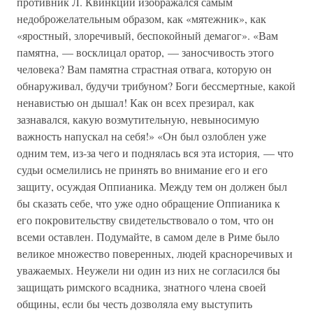
противник Л. Квинкций изображался самым
недоброжелательным образом, как «мятежник», как
«яростный, злоречивый, беспокойный демагог». «Вам
памятна, — восклицал оратор, — заносчивость этого
человека? Вам памятна страстная отвага, которую он
обнаруживал, будучи трибуном? Боги бессмертные, какой
ненавистью он дышал! Как он всех презирал, как
зазнавался, какую возмутительную, невыносимую
важность напускал на себя!» «Он был озлоблен уже
одним тем, из-за чего и поднялась вся эта история, — что
судьи осмелились не принять во внимание его и его
защиту, осуждая Оппианика. Между тем он должен был
бы сказать себе, что уже одно обращение Оппианика к
его покровительству свидетельствовало о том, что он
всеми оставлен. Подумайте, в самом деле в Риме было
великое множество поверенных, людей красноречивых и
уважаемых. Неужели ни один из них не согласился бы
защищать римского всадника, знатного члена своей
общины, если бы честь дозволяла ему выступить