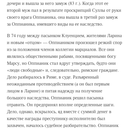
дочери и вышла за него замуж (83 г.). Когда этот ее
второй муж пал в результате проскрипций Суллы от руки
своего врага Оппианика, она вышла в третий раз замуж
за Оппианика, имевшего виды на ее наследство.
В 74 году между пасынком Клуенцием, жителями Ларина
и новым «отцом» — Оппиаником произошел резкий спор
из-за положения членов коллегии марциалов. Все они
являлись общественными рабами, посвященными богу
Марсу, но Оппианик стал вдруг утверждать, будто они
«люди свободные» и, следовательно, римские граждане.
Дело разбиралось в Риме, в суде. Разъяренный
неожиданным противодействием (а он был первым
лицом в Ларине) и питая надежду на получение
большого наследства, Оппианик решил пасынка
отравить. Он предпринял вполне определенные шаги.
Дело, однако, вскрылось, яд вместе с суммой денег в
качестве награды преступнику-исполнителю был
захвачен, началось судебное разбирательство. Оппианик