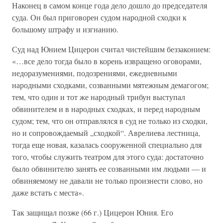
Наконец в самом конце года дело дошло до председателя
суда. Он был приговорен судом народной сходки к
большому штрафу и изгнанию.
Суд над Юнием Цицерон считал чистейшим беззаконием:
«…все дело тогда было в корень извращено оговорами,
недоразумениями, подозрениями, ежедневными
народными сходками, созванными мятежным демагогом;
тем, что один и тот же народный трибун выступал
обвинителем и в народных сходках, и перед народным
судом; тем, что он отправлялся в суд не только из сходки,
но и сопровождаемый „сходкой“. Аврелиева лестница,
тогда еще новая, казалась сооруженной специально для
того, чтобы служить театром для этого суда: достаточно
было обвинителю занять ее созванными им людьми — и
обвиняемому не давали не только произнести слово, но
даже встать с места».
Так защищал позже (66 г.) Цицерон Юния. Его