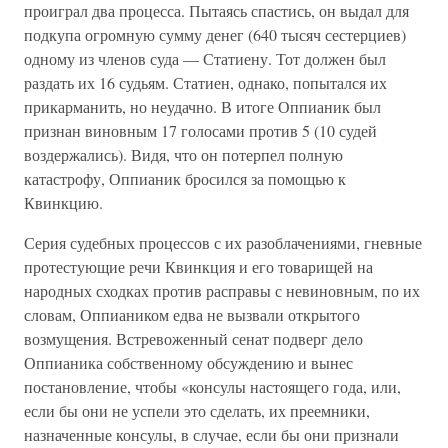
проиграл два процесса. Пытаясь спастись, он выдал для
подкупа огромную сумму денег (640 тысяч сестерциев)
одному из членов суда — Статиену. Тот должен был
раздать их 16 судьям. Статиен, однако, попытался их
прикарманить, но неудачно. В итоге Оппианик был
признан виновным 17 голосами против 5 (10 судей
воздержались). Видя, что он потерпел полную
катастрофу, Оппианик бросился за помощью к
Квинкцию.
Серия судебных процессов с их разоблачениями, гневные
протестующие речи Квинкция и его товарищей на
народных сходках против расправы с невиновным, по их
словам, Оппиаником едва не вызвали открытого
возмущения. Встревоженный сенат подверг дело
Оппианика собственному обсуждению и вынес
постановление, чтобы «консулы настоящего года, или,
если бы они не успели это сделать, их преемники,
назначенные консулы, в случае, если бы они признали