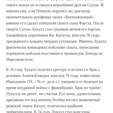
самого конца он оставался вернейшим другом Суллы. И
именно ему, а не Помпею поручил экс-диктатор
окончательную шлифовку своих «Воспоминаний»,
именно его сделал опекуном своего сына Фауста. После
смерти Суллы Лукулл стал грозным мечом его партии,
ближайшим соратником Кв. Катулла, консула 78 года,
признанного вождем твердых сулланцев. Именно Лукулл
фактически командовал войсками сената, нанесшими
поражение войскам восставшего проконсула Лепида на
Марсовом поле.
В 76 году Лукулл получил претуру и вступил в брак с
дочерью Аппия Клавдия, консула 79 года, наместника
Македонии (78—76 гг. до н.э.), умершего от болезни во
время неудачной войны с фракийцами. Брак не принес
Лукуллу ни денег, ни счастья. Его жена, удивительная
красавица (ее под именем Лесбии воспел знаменитый
римский лирик Катул), отличалась крайним
любвеобилием. В 74 году Лукулл стал консулом.