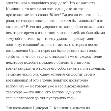
защитником в подобного рода деле? Что же касается
Квинкция, то вел ли он хоть одно дело до того в
продолжение всех своих 50 лет? Видел ли его кто-либо в
роли, не говорю поверенного, но хотя бы „адвоката“ или
хвалителя? Всею популярностью, которой он пользовался
некоторое время в известном классе людей, он был обязан
тому обстоятельству, что ему удалось первому занять
долго пустовавший амвон, то место, с которого после
возвращения Суллы перестал было раздаваться голос
трибуна, и что он вернул отвыкшей уже от сходок толпе
некоторое подобие прежнего обычая. Но зато как
возненавидели его вскоре его собственные приверженцы,
те самые люди, благодаря которым он достиг своего
возвышения! И это вполне понятно: достаточно
вспомнить — не говоря уже о его высокомерном
характере — его лицо, его костюм, одну его
свешивавшуюся до пят пурпурную тогу».
Так шельмовал Цицерон Л. Квинкция, одного из