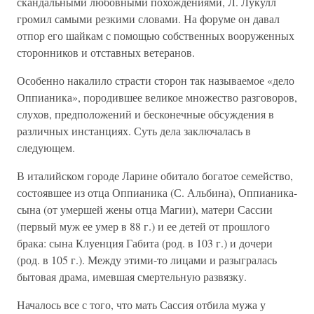
скандальными любовными похождениями, Л. Лукулл
громил самыми резкими словами. На форуме он давал
отпор его шайкам с помощью собственных вооруженных
сторонников и отставных ветеранов.
Особенно накалило страсти сторон так называемое «дело
Оппианика», породившее великое множество разговоров,
слухов, предположений и бесконечные обсуждения в
различных инстанциях. Суть дела заключалась в
следующем.
В италийском городе Ларине обитало богатое семейство,
состоявшее из отца Оппианика (С. Альбина), Оппианика-
сына (от умершей жены отца Магии), матери Сассии
(первый муж ее умер в 88 г.) и ее детей от прошлого
брака: сына Клуенция Габита (род. в 103 г.) и дочери
(род. в 105 г.). Между этими-то лицами и разыгралась
бытовая драма, имевшая смертельную развязку.
Началось все с того, что мать Сассия отбила мужа у