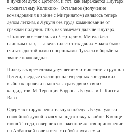
в нужном духе с Цетегом, и тот, как выражается Плутарх,
«сосватал ему Киликию». Остальное (получение
командования в войне с Митридатом) являлось теперь
делом легким, я Лукулл без труда командование от
граждан получил. Ибо, как замечает дальше Плутарх,
«Помпей все еще бился с Серторием, Метелл был
слишком стар, — а ведь только этих двоих можно было
считать достойными соперниками Лукулла в борьбе за
звание полководца».
Пользуясь временным улучшением отношений с группой
Цетега, твердые сулланцы на очередных консульских
выборах провели в консулы сразу двоих своих
кандидатов: М. Теренция Варрона Лукулла и Г. Кассия
Вара.
Одержав вторую решительную победу, Лукулл уже со
спокойной душой взялся за подготовку к войне. В конце
июня 74 года, совершив положенное жертвоприношение
на Албанской горе и взяв с собой друга семьи,