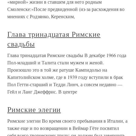
«мирной» жизни в ставшем для него родным
Смоленске:«После предвиденной (из-за расхождения во
мнениях с Родзянко, Керенским,
Глава тринадцатая Римские
свадьбы
Глава тринадцатая Римские свадьбы В декабре 1966 года
Пол-младший и Талита стали мужем и женой.
Произошло это в той же ратуше Кампидольо на
Капитолийском холме, где в 1939 году вступили в брак
Пол Гетти-старший и Тедди Линч, а совсем недавно —
Гейл и Ланг Джеффрис. В центре
Римские элегии
Римские элегии Во время своего пребывания в Италии, а
также еще и по возвращении в Веймар Гёте посвятил
себя всего творческому труду; он должен был завершить