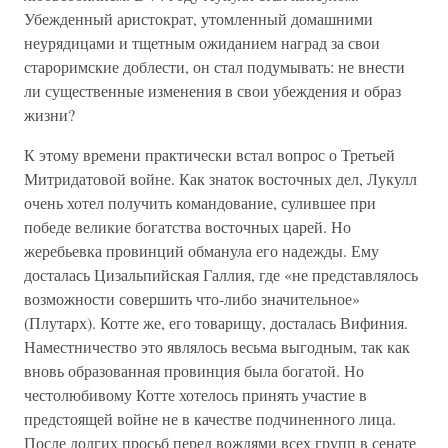
Убежденный аристократ, утомленный домашними
неурядицами и тщетным ожиданием наград за свои
староримские доблести, он стал подумывать: не внести
ли существенные изменения в свои убеждения и образ
жизни?
К этому времени практически встал вопрос о Третьей
Митридатовой войне. Как знаток восточных дел, Лукулл
очень хотел получить командование, сулившее при
победе великие богатства восточных царей. Но
жеребьевка провинций обманула его надежды. Ему
досталась Цизальпийская Галлия, где «не представлялось
возможности совершить что-либо значительное»
(Плутарх). Котте же, его товарищу, досталась Вифиния.
Наместничество это являлось весьма выгодным, так как
вновь образованная провинция была богатой. Но
честолюбивому Котте хотелось принять участие в
предстоящей войне не в качестве подчиненного лица.
После долгих просьб перед вождями всех групп в сенате