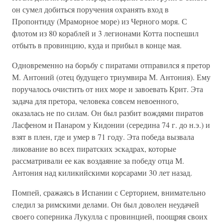
он сумел добиться поручения охранять вход в
Пропонтиду (Мраморное море) из Черного моря. С
флотом из 80 кораблей и 3 легионами Котта поспешил
отбыть в провинцию, куда и прибыл в конце мая.
Одновременно на борьбу с пиратами отправился я претор
М. Антоний (отец будущего триумвира М. Антония). Ему
поручалось очистить от них море и завоевать Крит. Эта
задача для претора, человека совсем невоенного,
оказалась не по силам. Он был разбит вождями пиратов
Ласфеном и Панаром у Кидонии (середина 74 г. до н.э.) и
взят в плен, где и умер в 71 году. Эта победа вызвала
ликование во всех пиратских эскадрах, которые
рассматривали ее как воздаяние за победу отца М.
Антония над киликийскими корсарами 30 лет назад.
Помпей, сражаясь в Испании с Серторием, внимательно
следил за римскими делами. Он был доволен неудачей
своего соперника Лукулла с провинцией, поощряя своих