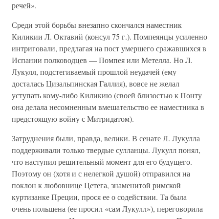
речей».
Среди этой борьбы внезапно скончался наместник
Киликии Л. Октавий (консул 75 г.). Помпеянцы усиленно
интриговали, предлагая на пост умершего сражавшихся в
Испании полководцев — Помпея или Метелла. Но Л.
Лукулл, подстегиваемый прошлой неудачей (ему
досталась Цизальпинская Галлия), вовсе не желал
уступать кому-либо Киликию (своей близостью к Понту
она делала несомненным вмешательство ее наместника в
предстоящую войну с Митридатом).
Затруднения были, правда, велики. В сенате Л. Лукулла
поддерживали только твердые сулланцы. Лукулл понял,
что наступил решительный момент для его будущего.
Поэтому он (хотя и с нелегкой душой) отправился на
поклон к любовнице Цетега, знаменитой римской
куртизанке Преции, прося ее о содействии. Та была
очень польщена (ее просил «сам Лукулл»), переговорила