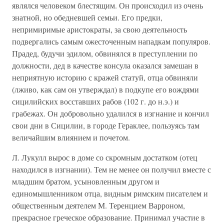
являлся человеком блестящим. Он происходил из очень
знатной, но обедневшей семьи. Его предки,
непримиримые аристократы, за свою деятельность
подвергались самым ожесточенным нападкам популяров.
Прадед, будучи эдилом, обвинялся в преступлении по
должности, дед в качестве консула оказался замешан в
неприятную историю с кражей статуй, отца обвиняли
(лживо, как сам он утверждал) в подкупе его вождями
сицилийских восставших рабов (102 г. до н.э.) и
грабежах. Он добровольно удалился в изгнание и кончил
свои дни в Сицилии, в городе Гераклее, пользуясь там
величайшим влиянием и почетом.
Л. Лукулл вырос в доме со скромным достатком (отец
находился в изгнании). Тем не менее он получил вместе с
младшим братом, усыновленным другом и
единомышленником отца, видным римским писателем и
общественным деятелем М. Теренцием Варроном,
прекрасное греческое образование. Принимал участие в