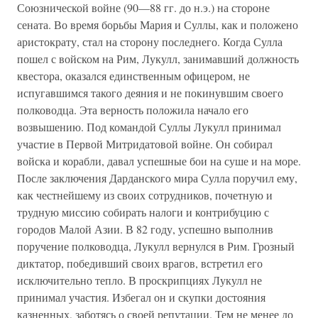
Союзнической войне (90—88 гг. до н.э.) на стороне
сената. Во время борьбы Мария и Суллы, как и положено
аристократу, стал на сторону последнего. Когда Сулла
пошел с войском на Рим, Лукулл, занимавший должность
квестора, оказался единственным офицером, не
испугавшимся такого деяния и не покинувшим своего
полководца. Эта верность положила начало его
возвышению. Под командой Суллы Лукулл принимал
участие в Первой Митридатовой войне. Он собирал
войска и корабли, давал успешные бои на суше и на море.
После заключения Дарданского мира Сулла поручил ему,
как честнейшему из своих сотрудников, почетную и
трудную миссию собирать налоги и контрибуцию с
городов Малой Азии. В 82 году, успешно выполнив
поручение полководца, Лукулл вернулся в Рим. Грозный
диктатор, победивший своих врагов, встретил его
исключительно тепло. В проскрипциях Лукулл не
принимал участия. Избегал он и скупки достояния
казненных, заботясь о своей репутации. Тем не менее до