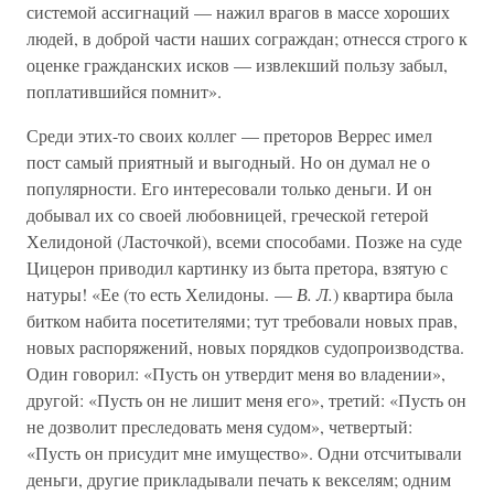
системой ассигнаций — нажил врагов в массе хороших
людей, в доброй части наших сограждан; отнесся строго к
оценке гражданских исков — извлекший пользу забыл,
поплатившийся помнит».
Среди этих-то своих коллег — преторов Веррес имел
пост самый приятный и выгодный. Но он думал не о
популярности. Его интересовали только деньги. И он
добывал их со своей любовницей, греческой гетерой
Хелидоной (Ласточкой), всеми способами. Позже на суде
Цицерон приводил картинку из быта претора, взятую с
натуры! «Ее (то есть Хелидоны. —
В. Л.
) квартира была
битком набита посетителями; тут требовали новых прав,
новых распоряжений, новых порядков судопроизводства.
Один говорил: «Пусть он утвердит меня во владении»,
другой: «Пусть он не лишит меня его», третий: «Пусть он
не дозволит преследовать меня судом», четвертый:
«Пусть он присудит мне имущество». Одни отсчитывали
деньги, другие прикладывали печать к векселям; одним