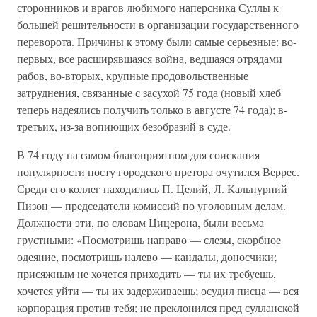
сторонников и врагов любимого наперсника Суллы к
большей решительности в организации государственного
переворота. Причины к этому были самые серьезные: во-
первых, все расширявшаяся война, ведшаяся отрядами
рабов, во-вторых, крупные продовольственные
затруднения, связанные с засухой 75 года (новый хлеб
теперь надеялись получить только в августе 74 года); в-
третьих, из-за вопиющих безобразий в суде.
В 74 году на самом благоприятном для соискания
популярности посту городского претора очутился Веррес.
Среди его коллег находились П. Целий, Л. Кальпурний
Пизон — председатели комиссий по уголовным делам.
Должности эти, по словам Цицерона, были весьма
грустными: «Посмотришь направо — слезы, скорбное
одеяние, посмотришь налево — кандалы, доносчики;
присяжным не хочется приходить — ты их требуешь,
хочется уйти — ты их задерживаешь; осудил писца — вся
корпорация против тебя; не преклонился пред сулланской