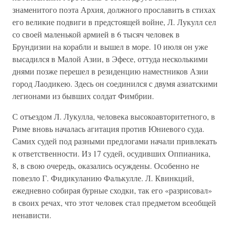
знаменитого поэта Архия, должного прославить в стихах
его великие подвиги в предстоящей войне, Л. Лукулл сел
со своей маленькой армией в 6 тысяч человек в
Брундизии на корабли и вышел в море. 10 июля он уже
высадился в Малой Азии, в Эфесе, оттуда несколькими
днями позже перешел в резиденцию наместников Азии
город Лаодикею. Здесь он соединился с двумя азиатскими
легионами из бывших солдат Фимбрии.
С отъездом Л. Лукулла, человека высокоавторитетного, в
Риме вновь началась агитация против Юниевого суда.
Самих судей под разными предлогами начали привлекать
к ответственности. Из 17 судей, осудивших Оппианика,
8, в свою очередь, оказались осуждены. Особенно не
повезло Г. Фидикуланию Фалькулле. Л. Квинкций,
ежедневно собирая бурные сходки, так его «разрисовал»
в своих речах, что этот человек стал предметом всеобщей
ненависти.