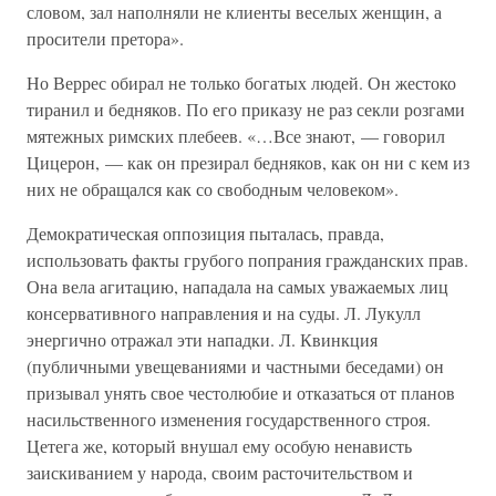
словом, зал наполняли не клиенты веселых женщин, а
просители претора».
Но Веррес обирал не только богатых людей. Он жестоко
тиранил и бедняков. По его приказу не раз секли розгами
мятежных римских плебеев. «…Все знают, — говорил
Цицерон, — как он презирал бедняков, как он ни с кем из
них не обращался как со свободным человеком».
Демократическая оппозиция пыталась, правда,
использовать факты грубого попрания гражданских прав.
Она вела агитацию, нападала на самых уважаемых лиц
консервативного направления и на суды. Л. Лукулл
энергично отражал эти нападки. Л. Квинкция
(публичными увещеваниями и частными беседами) он
призывал унять свое честолюбие и отказаться от планов
насильственного изменения государственного строя.
Цетега же, который внушал ему особую ненависть
заискиванием у народа, своим расточительством и