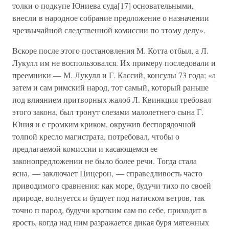
толки о подкупе Юниева суда[17] основательными,
внесли в народное собрание предложение о назначении
чрезвычайной следственной комиссии по этому делу».
Вскоре после этого постановления М. Котта отбыл, а Л.
Лукулл им не воспользовался. Их примеру последовали и
преемники — М. Лукулл и Г. Кассий, консулы 73 года; «а
затем и сам римский народ, тот самый, который раньше
под влиянием притворных жалоб Л. Квинкция требовал
этого закона, был тронут слезами малолетнего сына Г.
Юния и с громким криком, окружив беспорядочной
толпой кресло магистрата, потребовал, чтобы о
предлагаемой комиссии и касающемся ее
законопредложении не было более речи. Тогда стала
ясна, — заключает Цицерон, — справедливость часто
приводимого сравнения: как море, будучи тихо по своей
природе, волнуется и бушует под натиском ветров, так
точно п парод, будучи кротким сам по себе, приходит в
ярость, когда над ним разражается дикая буря мятежных