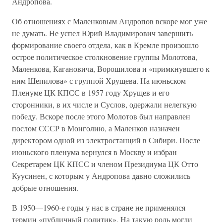
Андропова.
Об отношениях с Маленковым Андропов вскоре мог уже
не думать. Не успел Юрий Владимирович завершить
формирование своего отдела, как в Кремле произошло
острое политическое столкновение группы Молотова,
Маленкова, Кагановича, Ворошилова и «примкнувшего к
ним Шепилова» с группой Хрущева. На июньском
Пленуме ЦК КПСС в 1957 году Хрущев и его
сторонники, в их числе и Суслов, одержали нелегкую
победу. Вскоре после этого Молотов был направлен
послом СССР в Монголию, а Маленков назначен
директором одной из электростанций в Сибири. После
июньского пленума вернулся в Москву и избран
Секретарем ЦК КПСС и членом Президиума ЦК Отто
Куусинен, с которым у Андропова давно сложились
добрые отношения.
В 1950—1960-е годы у нас в стране не применялся
термин «публичный политик». На такую роль могли