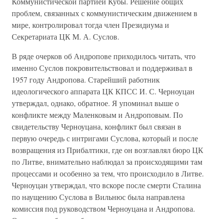
Коммунистической партией Кубы. Решение общих
проблем, связанных с коммунистическим движением в
мире, контролировал тогда член Президиума и
Секретариата ЦК М. А. Суслов.
В ряде очерков об Андропове приходилось читать, что
именно Суслов покровительствовал и поддерживал в
1957 году Андропова. Старейший работник
идеологического аппарата ЦК КПСС И. С. Черноуцан
утверждал, однако, обратное. Я упоминал выше о
конфликте между Маленковым и Андроповым. По
свидетельству Черноуцана, конфликт был связан в
первую очередь с интригами Суслова, который и после
возвращения из Прибалтики, где он возглавлял бюро ЦК
по Литве, внимательно наблюдал за происходящими там
процессами и особенно за тем, что происходило в Литве.
Черноуцан утверждал, что вскоре после смерти Сталина
по наущению Суслова в Вильнюс была направлена
комиссия под руководством Черноуцана и Андропова.