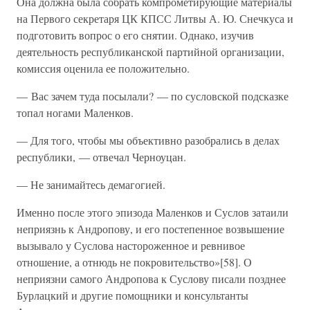
Она должна была собрать компрометирующие материалы
на Первого секретаря ЦК КПСС Литвы А. Ю. Снечкуса и
подготовить вопрос о его снятии. Однако, изучив
деятельность республиканской партийной организации,
комиссия оценила ее положительно.
— Вас зачем туда посылали? — по сусловской подсказке
топал ногами Маленков.
— Для того, чтобы мы объективно разобрались в делах
республики, — отвечал Черноуцан.
— Не занимайтесь демагогией.
Именно после этого эпизода Маленков и Суслов затаили
неприязнь к Андропову, и его постепенное возвышение
вызывало у Суслова настороженное и ревнивое
отношение, а отнюдь не покровительство»[58]. О
неприязни самого Андропова к Суслову писали позднее
Бурлацкий и другие помощники и консультанты