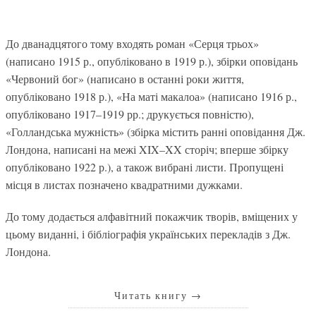
До дванадцятого тому входять роман «Серця трьох»
(написано 1915 р., опубліковано в 1919 р.), збірки оповідань
«Червоний бог» (написано в останні роки життя,
опубліковано 1918 р.), «На маті макалоа» (написано 1916 р.,
опубліковано 1917–1919 рр.; друкується повністю),
«Голландська мужність» (збірка містить ранні оповідання Дж.
Лондона, написані на межі XIX–XX сторіч; вперше збірку
опубліковано 1922 р.), а також вибрані листи. Пропущені
місця в листах позначено квадратними дужками.
До тому додається алфавітний покажчик творів, вміщених у
цьому виданні, і бібліографія українських перекладів з Дж.
Лондона.
Читать книгу
→