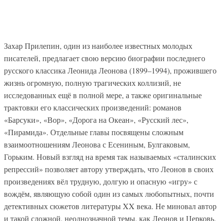
Захар Прилепин, один из наиболее известных молодых
писателей, предлагает свою версию биографии последнего
русского классика Леонида Леонова (1899–1994), прожившего
жизнь огромную, полную трагических коллизий, не
исследованных ещё в полной мере, а также оригинальные
трактовки его классических произведений: романов
«Барсуки», «Вор», «Дорога на Океан», «Русский лес»,
«Пирамида». Отдельные главы посвящены сложным
взаимоотношениям Леонова с Есениным, Булгаковым,
Горьким. Новый взгляд на время так называемых «сталинских
репрессий» позволяет автору утверждать, что Леонов в своих
произведениях вёл трудную, долгую и опасную «игру» с
вождём, являющую собой один из самых любопытных, почти
детективных сюжетов литературы XX века. Не миновал автор
и такой сложной, неоднозначной темы, как Леонов и Церковь.