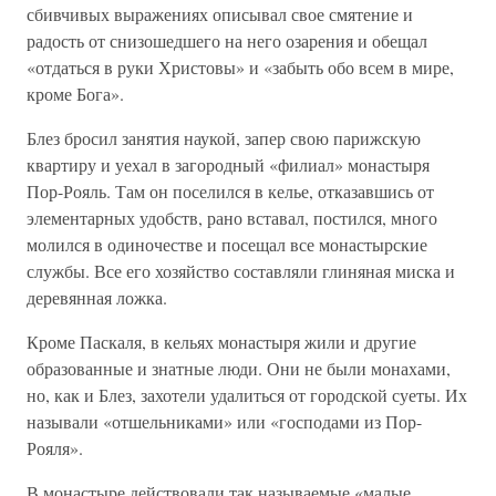
сбивчивых выражениях описывал свое смятение и
радость от снизошедшего на него озарения и обещал
«отдаться в руки Христовы» и «забыть обо всем в мире,
кроме Бога».
Блез бросил занятия наукой, запер свою парижскую
квартиру и уехал в загородный «филиал» монастыря
Пор-Рояль. Там он поселился в келье, отказавшись от
элементарных удобств, рано вставал, постился, много
молился в одиночестве и посещал все монастырские
службы. Все его хозяйство составляли глиняная миска и
деревянная ложка.
Кроме Паскаля, в кельях монастыря жили и другие
образованные и знатные люди. Они не были монахами,
но, как и Блез, захотели удалиться от городской суеты. Их
называли «отшельниками» или «господами из Пор-
Рояля».
В монастыре действовали так называемые «малые