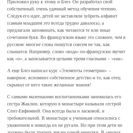
Приложил руку к этому и Блез. Он разработал свой
собственный, очень удачный метод обучения чтению.
Следуя его идее, детей не заставляли зубрить алфавит
(самым младшим это всегда трудно давалось), а
предлагали запоминать, как читаются те или иные
сочетания букв. Во французском языке это сложнее, чем в
русском: многие слова пишутся совсем не так, как
слышатся. Например, слово «вода» по-французски звучит
как «о», а записывается целыми тремя гласными – «eau».
А еще Блез написал курс «Элементы геометрии» –
наверное, вспомнил собственное детство и то, как отец
скрывал от него такие желанные знания!
С самыми маленькими воспитанниками занималась его
сестра Жаклин, которую в монастыре называли сестрой
Сент-Евфимией. Она всегда была и ласковой, и
требовательной. В монастыре к ученикам относились с
уважением и никогда их не ругали. Но при этом дети не
должны были тратить зря ни одной минутки. В «малых