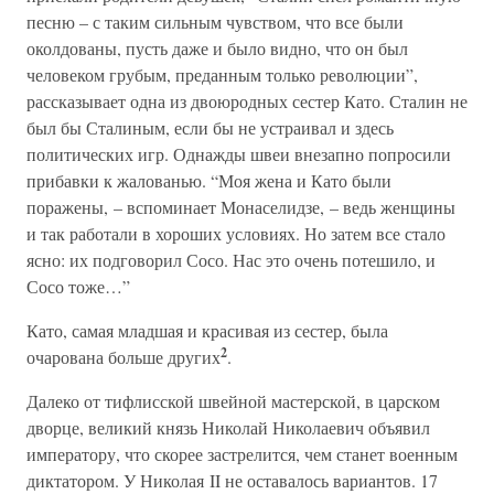
песню – с таким сильным чувством, что все были
околдованы, пусть даже и было видно, что он был
человеком грубым, преданным только революции”,
рассказывает одна из двоюродных сестер Като. Сталин не
был бы Сталиным, если бы не устраивал и здесь
политических игр. Однажды швеи внезапно попросили
прибавки к жалованью. “Моя жена и Като были
поражены, – вспоминает Монаселидзе, – ведь женщины
и так работали в хороших условиях. Но затем все стало
ясно: их подговорил Сосо. Нас это очень потешило, и
Сосо тоже…”
Като, самая младшая и красивая из сестер, была
2
очарована больше других
.
Далеко от тифлисской швейной мастерской, в царском
дворце, великий князь Николай Николаевич объявил
императору, что скорее застрелится, чем станет военным
диктатором. У Николая II не оставалось вариантов. 17