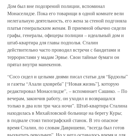
Дом был вне подозрений полиции, вспоминал
Монаселидзе. Пока его товарищи в одной комнате вели
нелегальную деятельность, его жена за стеной подгоняла
платья генеральским женам. В приемной обычно сидели
графы, генералы, офицеры полиции – идеальный дом и
штаб-квартира для главы подполья. Сталин
действительно часто проводил встречи с бандитами и
террористами у мадам Эрвье. Свои тайные бумаги он
прятал внутри манекенов.
“Сосо сидел и целыми днями писал статьи для “Брдзолы”
и газеты “Ахали цховреба” [“Новая жизнь”], которую
редактировал Монаселидзе”, – вспоминает Сашико. – По
вечерам, закончив работу, он уходил и возвращался
только в два или три часа ночи”. Штаб-квартира Сталина
находилась в Михайловской больнице на берегу Куры;
в подвале стоял типографский станок. В это опасное
время Сталин, по словам Давришеви, “всегда был готов
выхватить револьвер”. Но у него оставалось время и для