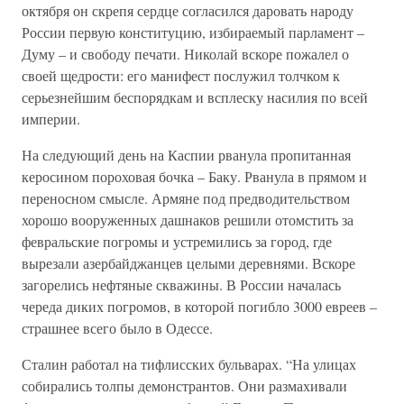
октября он скрепя сердце согласился даровать народу
России первую конституцию, избираемый парламент –
Думу – и свободу печати. Николай вскоре пожалел о
своей щедрости: его манифест послужил толчком к
серьезнейшим беспорядкам и всплеску насилия по всей
империи.
На следующий день на Каспии рванула пропитанная
керосином пороховая бочка – Баку. Рванула в прямом и
переносном смысле. Армяне под предводительством
хорошо вооруженных дашнаков решили отомстить за
февральские погромы и устремились за город, где
вырезали азербайджанцев целыми деревнями. Вскоре
загорелись нефтяные скважины. В России началась
череда диких погромов, в которой погибло 3000 евреев –
страшнее всего было в Одессе.
Сталин работал на тифлисских бульварах. “На улицах
собирались толпы демонстрантов. Они размахивали