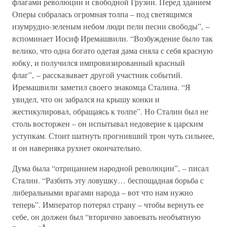
флагами революции и свободной Грузии. Перед зданием
Оперы собралась огромная толпа – под светящимся
изумрудно-зеленым небом люди пели песни свободы”, –
вспоминает Иосиф Иремашвили. “Возбуждение было так
велико, что одна богато одетая дама сняла с себя красную
юбку, и получился импровизированный красный
флаг”, – рассказывает другой участник событий.
Иремашвили заметил своего знакомца Сталина. “Я
увидел, что он забрался на крышу конки и
жестикулировал, обращаясь к толпе”. Но Сталин был не
столь восторжен – он испытывал недоверие к царским
уступкам. Стоит шатнуть прогнивший трон чуть сильнее,
и он наверняка рухнет окончательно.
Дума была “отрицанием народной революции”, – писал
Сталин. “Разбить эту ловушку… беспощадная борьба с
либеральными врагами народа – вот что нам нужно
теперь”. Император потерял страну – чтобы вернуть ее
себе, он должен был “вторично завоевать необъятную
3