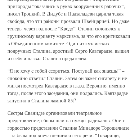
пригороды “оказались в руках вооруженных рабочих”, –
писал Троцкий. В Дидубе и Надзаладеви царила такая
свобода, что эти районы прозвали Швейцарией. Но даже
теперь, через год после “Кредо”, Сталин склонялся к
грузинскому варианту марксизма, за что его критиковали
в Объединенном комитете. Один из кутаисских
подручных Сталина, яростный Серго Кавтарадзе, вышел
из себя и назвал Сталина предателем.
“Я не хочу с тобой ссориться. Поступай как знаешь!” –
спокойно ответил Сталин. Затем он зажег сигарету и не
мигая посмотрел Кавтарадзе в глаза. Вероятно, именно
тогда, после этого заседания, они подрались. Кавтарадзе
7
запустил в Сталина лампой[85]
.
Сестры Сванидзе организовали театральное
представление; сборы шли на нужды радикалов. Они с
гордостью представили Сталина Минадоре Торошелидзе
– та была под впечатлением от его речи. “Товарищи, –