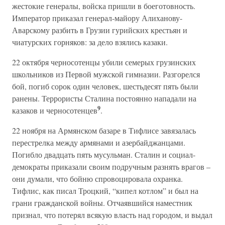
жестокие генералы, войска пришли в боеготовность.
Император приказал генерал-майору Алиханову-
Аварскому разбить в Грузии гурийских крестьян и
чиатурских горняков: за дело взялись казаки.
22 октября черносотенцы убили семерых грузинских
школьников из Первой мужской гимназии. Разгорелся
бой, погиб сорок один человек, шестьдесят пять были
ранены. Террористы Сталина постоянно нападали на
9
казаков и черносотенцев
.
22 ноября на Армянском базаре в Тифлисе завязалась
перестрелка между армянами и азербайджанцами.
Погибло двадцать пять мусульман. Сталин и социал-
демократы приказали своим подручным разнять врагов –
они думали, что бойню спровоцировала охранка.
Тифлис, как писал Троцкий, “кипел котлом” и был на
грани гражданской войны. Отчаявшийся наместник
признал, что потерял всякую власть над городом, и выдал