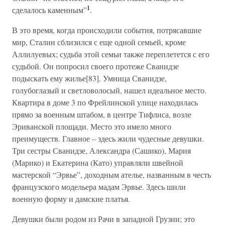
1
сделалось каменным”
.
В это время, когда происходили события, потрясавшие
мир, Сталин сблизился с еще одной семьей, кроме
Аллилуевых; судьба этой семьи также переплетется с его
судьбой. Он попросил своего протеже Сванидзе
подыскать ему жилье[83]. Умница Сванидзе,
голубоглазый и светловолосый, нашел идеальное место.
Квартира в доме 3 по Фрейлинской улице находилась
прямо за военным штабом, в центре Тифлиса, возле
Эриванской площади. Место это имело много
преимуществ. Главное – здесь жили чудесные девушки.
Три сестры Сванидзе, Александра (Сашико), Мария
(Марико) и Екатерина (Като) управляли швейной
мастерской “Эрвье”, доходным ателье, названным в честь
французского модельера мадам Эрвье. Здесь шили
военную форму и дамские платья.
Девушки были родом из Рачи в западной Грузии; это