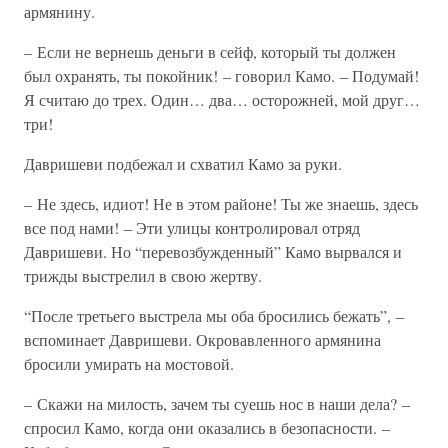
армянину.
– Если не вернешь деньги в сейф, который ты должен
был охранять, ты покойник! – говорил Камо. – Подумай!
Я считаю до трех. Один… два… осторожней, мой друг…
три!
Давришеви подбежал и схватил Камо за руки.
– Не здесь, идиот! Не в этом районе! Ты же знаешь, здесь
все под нами! – Эти улицы контролировал отряд
Давришеви. Но “перевозбужденный” Камо вырвался и
трижды выстрелил в свою жертву.
“После третьего выстрела мы оба бросились бежать”, –
вспоминает Давришеви. Окровавленного армянина
бросили умирать на мостовой.
– Скажи на милость, зачем ты суешь нос в наши дела? –
спросил Камо, когда они оказались в безопасности. –