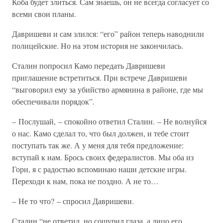
Коба будет злиться. Сам знаешь, он не всегда согласует со
всеми свои планы.
Давришеви и сам злился: “его” район теперь наводнили
полицейские. Но на этом история не закончилась.
Сталин попросил Камо передать Давришеви
приглашение встретиться. При встрече Давришеви
“выговорил ему за убийство армянина в районе, где мы
обеспечивали порядок”.
– Послушай, – спокойно ответил Сталин. – Не волнуйся
о нас. Камо сделал то, что был должен, и тебе стоит
поступать так же. А у меня для тебя предложение:
вступай к нам. Брось своих федералистов. Мы оба из
Гори, я с радостью вспоминаю наши детские игры.
Переходи к нам, пока не поздно. А не то…
– Не то что? – спросил Давришеви.
Сталин “не ответил, но сощурил глаза, а лицо его