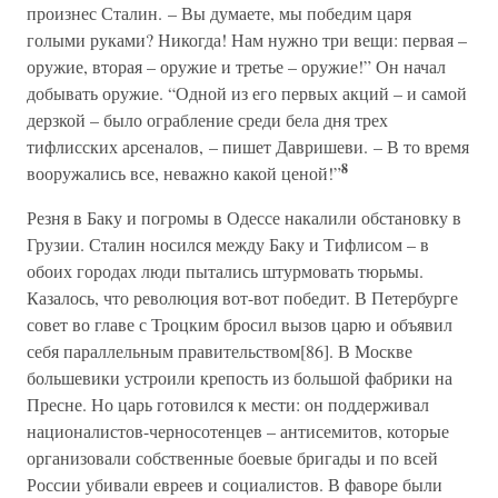
произнес Сталин. – Вы думаете, мы победим царя
голыми руками? Никогда! Нам нужно три вещи: первая –
оружие, вторая – оружие и третье – оружие!” Он начал
добывать оружие. “Одной из его первых акций – и самой
дерзкой – было ограбление среди бела дня трех
тифлисских арсеналов, – пишет Давришеви. – В то время
8
вооружались все, неважно какой ценой!”
Резня в Баку и погромы в Одессе накалили обстановку в
Грузии. Сталин носился между Баку и Тифлисом – в
обоих городах люди пытались штурмовать тюрьмы.
Казалось, что революция вот-вот победит. В Петербурге
совет во главе с Троцким бросил вызов царю и объявил
себя параллельным правительством[86]. В Москве
большевики устроили крепость из большой фабрики на
Пресне. Но царь готовился к мести: он поддерживал
националистов-черносотенцев – антисемитов, которые
организовали собственные боевые бригады и по всей
России убивали евреев и социалистов. В фаворе были