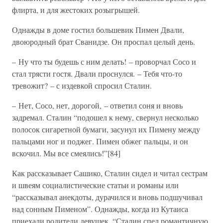
флирта, и для жестоких розыгрышей.
Однажды в доме гостил большевик Пимен Двали,
двоюродный брат Сванидзе. Он проспал целый день.
– Ну что ты будешь с ним делать! – проворчал Сосо и
стал трясти гостя. Двали проснулся. – Тебя что-то
тревожит? – с издевкой спросил Сталин.
– Нет, Сосо, нет, дорогой, – ответил соня и вновь
задремал. Сталин “подошел к нему, свернул несколько
полосок сигаретной бумаги, засунул их Пимену между
пальцами ног и поджег. Пимен обжег пальцы, и он
вскочил. Мы все смеялись!”[84]
Как рассказывает Сашико, Сталин сидел и читал сестрам
и швеям социалистические статьи и романы или
“рассказывал анекдоты, дурачился и вновь подшучивал
над сонным Пименом”. Однажды, когда из Кутаиса
приехали родители девушек, “Сталин спел романтичную