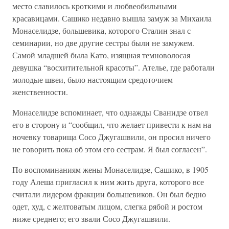
место славилось кроткими и любвеобильными
красавицами. Сашико недавно вышла замуж за Михаила
Монаселидзе, большевика, которого Сталин знал с
семинарии, но две другие сестры были не замужем.
Самой младшей была Като, изящная темноволосая
девушка “восхитительной красоты”. Ателье, где работали
молодые швеи, было настоящим средоточием
женственности.
Монаселидзе вспоминает, что однажды Сванидзе отвел
его в сторону и “сообщил, что желает привести к нам на
ночевку товарища Сосо Джугашвили, он просил ничего
не говорить пока об этом его сестрам. Я был согласен”.
По воспоминаниям жены Монаселидзе, Сашико, в 1905
году Алеша пригласил к ним жить друга, которого все
считали лидером фракции большевиков. Он был бедно
одет, худ, с желтоватым лицом, слегка рябой и ростом
ниже среднего; его звали Сосо Джугашвили.