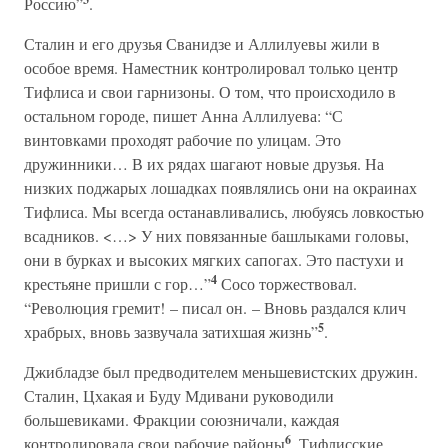
Россию”
.
Сталин и его друзья Сванидзе и Аллилуевы жили в
особое время. Наместник контролировал только центр
Тифлиса и свои гарнизоны. О том, что происходило в
остальном городе, пишет Анна Аллилуева: “С
винтовками проходят рабочие по улицам. Это
дружинники… В их рядах шагают новые друзья. На
низких поджарых лошадках появлялись они на окраинах
Тифлиса. Мы всегда останавливались, любуясь ловкостью
всадников. <…> У них повязанные башлыками головы,
они в бурках и высоких мягких сапогах. Это пастухи и
4
крестьяне пришли с гор…”
Сосо торжествовал.
“Революция гремит! – писал он. – Вновь раздался клич
5
храбрых, вновь зазвучала затихшая жизнь”
.
Джибладзе был предводителем меньшевистских дружин.
Сталин, Цхакая и Буду Мдивани руководили
большевиками. Фракции союзничали, каждая
6
контролировала свои рабочие районы
. Тифлисские