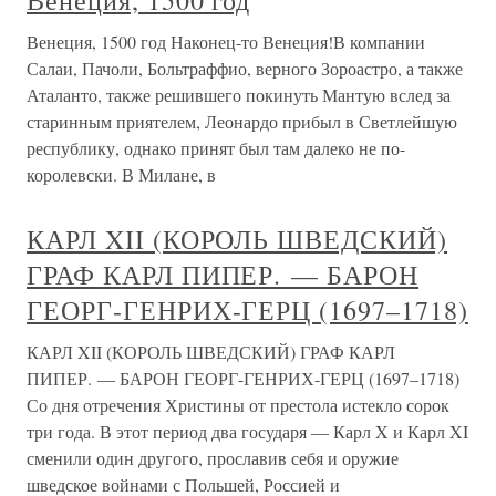
Венеция, 1500 год Наконец-то Венеция!В компании
Салаи, Пачоли, Больтраффио, верного Зороастро, а также
Аталанто, также решившего покинуть Мантую вслед за
старинным приятелем, Леонардо прибыл в Светлейшую
республику, однако принят был там далеко не по-
королевски. В Милане, в
КАРЛ XII (КОРОЛЬ ШВЕДСКИЙ)
ГРАФ КАРЛ ПИПЕР. — БАРОН
ГЕОРГ-ГЕНРИХ-ГЕРЦ (1697–1718)
КАРЛ XII (КОРОЛЬ ШВЕДСКИЙ) ГРАФ КАРЛ
ПИПЕР. — БАРОН ГЕОРГ-ГЕНРИХ-ГЕРЦ (1697–1718)
Со дня отречения Христины от престола истекло сорок
три года. В этот период два государя — Карл X и Карл XI
сменили один другого, прославив себя и оружие
шведское войнами с Польшей, Россией и