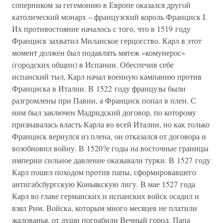
соперником за гегемонию в Европе оказался другой
католический монарх – французский король Франциск I.
Их противостояние началось с того, что в 1519 году
Франциск захватил Миланское герцогство. Карл в этот
момент должен был подавлять мятеж «комунерос»
(городских общин) в Испании. Обеспечив себе
испанский тыл, Карл начал военную кампанию против
Франциска в Италии. В 1522 году французы были
разгромлены при Павии, а Франциск попал в плен. С
ним был заключен Мадридский договор, по которому
признавалась власть Карла во всей Италии, но как только
Франциск вернулся из плена, он отказался от договора и
возобновил войну. В 1520?е годы на восточные границы
империи сильное давление оказывали турки. В 1527 году
Карл пошел походом против папы, сформировавшего
антигабсбургскую Коньякскую лигу. В мае 1527 года
Карл во главе германских и испанских войск осадил и
взял Рим. Войска, которым много месяцев не платили
жалованья, от души пограбили Вечный город. Папа