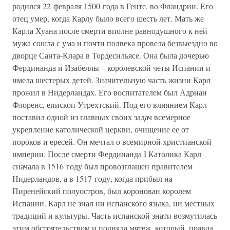
родился 22 февраля 1500 года в Генте, во Фландрии. Его
отец умер, когда Карлу было всего шесть лет. Мать же
Карла Хуана после смерти вполне равнодушного к ней
мужа сошла с ума и почти полвека провела безвыездно во
дворце Санта-Клара в Тордесильясе. Она была дочерью
Фердинанда и Изабеллы – королевской четы Испании и
имела шестерых детей. Значительную часть жизни Карл
прожил в Нидерландах. Его воспитателем был Адриан
Флоренс, епископ Утрехтский. Под его влиянием Карл
поставил одной из главных своих задач всемерное
укрепление католической церкви, очищение ее от
пороков и ересей. Он мечтал о всемирной христианской
империи. После смерти Фердинанда I Католика Карл
сначала в 1516 году был провозглашен правителем
Нидерландов, а в 1517 году, когда прибыл на
Пиренейский полуостров, был коронован королем
Испании. Карл не знал ни испанского языка, ни местных
традиций и культуры. Часть испанской знати возмутилась
этим обстоятельством и подняла мятеж, который, правда,