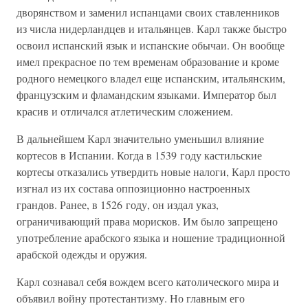
дворянством и заменил испанцами своих ставленников
из числа нидерландцев и итальянцев. Карл также быстро
освоил испанский язык и испанские обычаи. Он вообще
имел прекрасное по тем временам образование и кроме
родного немецкого владел еще испанским, итальянским,
французским и фламандским языками. Император был
красив и отличался атлетическим сложением.
В дальнейшем Карл значительно уменьшил влияние
кортесов в Испании. Когда в 1539 году кастильские
кортесы отказались утвердить новые налоги, Карл просто
изгнал из их состава оппозиционно настроенных
грандов. Ранее, в 1526 году, он издал указ,
ограничивающий права морисков. Им было запрещено
употребление арабского языка и ношение традиционной
арабской одежды и оружия.
Карл сознавал себя вождем всего католического мира и
объявил войну протестантизму. Но главным его