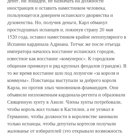
денег, ни лошадей, не назначать на должности
иностранцев и оставить наместником человека,
пользующегося доверием испанского дворянства и
духовенства. Но, получив деньги, Карл обманул
простодушных испанцев и, покинув страну 20 мая
1520 года, оставил наместником крайне непопулярного в
Испании кардинала Адриана. Тотчас же после отъезда
императора началось восстание испанских городов,
известное как восстание «комунерос». К городским
общинам примкнул и ряд крупных феодалов (грандов). В
то же время восстание шло под лозунгом «за короля и
коммуны». Повстанцы выступали за доброго короля
Карла, но против злых чиновников-фламандцев. Они
объявили низложенным кардинала-регента и образовали
Священную хунту в Авиле. Члены хунты потребовали,
чтобы король жил только в Кастилии, а не уезжал в
Германию, чтобы должности в королевстве занимали
только испанцы, чтобы депутаты кортесов получали
жалованье от избирателей (это открывало возможность