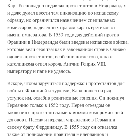
Карл беспощадно подавлял протестантов в Нидерландах
и даже думал ввести там инквизицию по испанскому
образцу, но ограничился назначением специальных
комиссаров, наделенных правом карать еретиков от
имени императора. В 1553 году для действий против
Франции в Нидерланды были введены испанские войска,
которые вели себя там как в завоеванной стране. Однако
одолеть протестантов, особенно после того, как от
католицизма отпал король Англии Генрих VIII,
императору и папе не удалось.
Вскоре, чтобы заручиться поддержкой протестантов для
войны с Францией и турками, Карл пошел на ряд
уступок им, ослабив религиозные гонения. Он покинул
Германию только в 1552 году. Перед отъездом он
заключил с протестантскими князьями компромиссный
договор в Пассау и передал управление в Германии
своему брату Фердинанду. В 1555 году он отказался
также от полномочий правителя Нидерландов и