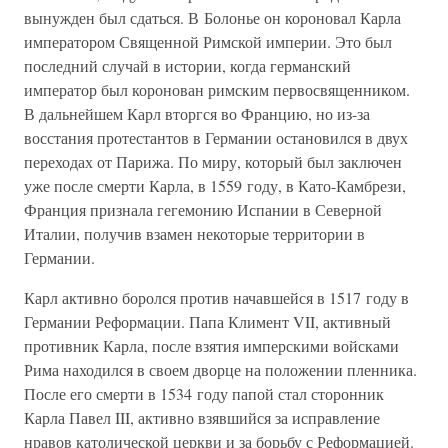
вынужден был сдаться. В Болонье он короновал Карла
императором Священной Римской империи. Это был
последний случай в истории, когда германский
император был коронован римским первосвященником.
В дальнейшем Карл вторгся во Францию, но из-за
восстания протестантов в Германии остановился в двух
переходах от Парижа. По миру, который был заключен
уже после смерти Карла, в 1559 году, в Като-Камбрези,
Франция признала гегемонию Испании в Северной
Италии, получив взамен некоторые территории в
Германии.
Карл активно боролся против начавшейся в 1517 году в
Германии Реформации. Папа Климент VII, активный
противник Карла, после взятия имперскими войсками
Рима находился в своем дворце на положении пленника.
После его смерти в 1534 году папой стал сторонник
Карла Павел III, активно взявшийся за исправление
нравов католической церкви и за борьбу с Реформацией.