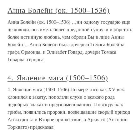
Анна Болейн (ок. 1500–1536)
Анна Болейн (ок. 1500–1536) …ни одному государю еще
не доводилось иметь более преданной супруги и обретать
более истинную любовь, чем обрели Вы в лице Анны
Болейн… Анна Болейн была дочерью Томаса Болейна,
графа Ормонда, и Элизабет Говард, дочери Томаса
Говарда, герцога
4. Явление мага (1500–1506)
4. Явление мага (1500–1506) По мере того как XV век
клонился к закату, поползли слухи о всякого рода
недобрых знаках и предзнаменованиях. Повсюду, как
грибы, появились пророки, возвещавшие скорый приход
Антихриста и Второе пришествие, а Арквато (Антонио
Торквато) предсказал