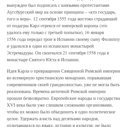
вынужден был подписать с князьями-протестантами
Аугсбургский мир на основе принципа – «кто государь,
того и вера». 12 сентября 1555 года жестоко страдавший
от подагры Карл отрекся от имперской короны (это
удалось ему только с третьей попытки), 16 января
1556 года передал трон в Испании своему сыну Филиппу
и удалился в один из испанских монастырей
Эстремадуры. Он скончался 21 сентября 1558 года в
монастыре Святого Юста в Испании.
Идея Карла о превращении Священной Римской империи
во всемирную христианскую монархию, поражавшая
современников своей грандиозностью, уже не могла быть
реализована. Времена античной Римской империи
прошли безвозвратно. Европейские народы и государства
XVI века были уже слишком сложными организмами,
чтобы их можно было объединить в одно политическое
целое. Удержать власть над десятками народов,
отличавшихся по языку, истории и культуре, не было