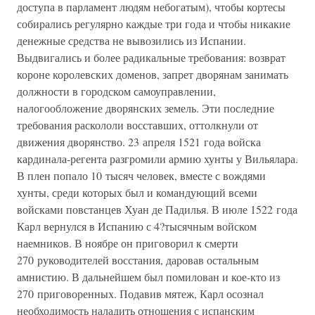
доступа в парламент людям небогатым), чтобы кортесы
собирались регулярно каждые три года и чтобы никакие
денежные средства не вывозились из Испании.
Выдвигались и более радикальные требования: возврат
короне королевских доменов, запрет дворянам занимать
должности в городском самоуправлении,
налогообложение дворянских земель. Эти последние
требования раскололи восставших, оттолкнули от
движения дворянство. 23 апреля 1521 года войска
кардинала-регента разгромили армию хунты у Вильялара.
В плен попало 10 тысяч человек, вместе с вождями
хунты, среди которых был и командующий всеми
войсками повстанцев Хуан де Падилья. В июле 1522 года
Карл вернулся в Испанию с 4?тысячным войском
наемников. В ноябре он приговорил к смерти
270 руководителей восстания, даровав остальным
амнистию. В дальнейшем был помилован и кое-кто из
270 приговоренных. Подавив мятеж, Карл осознал
необходимость наладить отношения с испанским