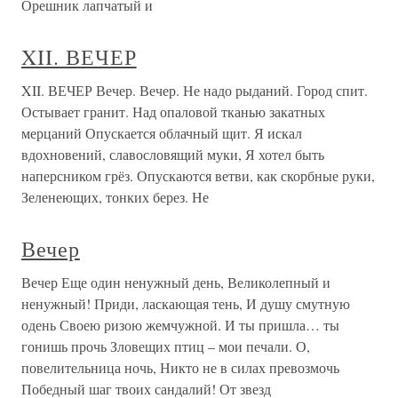
Орешник лапчатый и
XII. ВЕЧЕР
XII. ВЕЧЕР Вечер. Вечер. Не надо рыданий. Город спит.
Остывает гранит. Над опаловой тканью закатных
мерцаний Опускается облачный щит. Я искал
вдохновений, славословящий муки, Я хотел быть
наперсником грёз. Опускаются ветви, как скорбные руки,
Зеленеющих, тонких берез. Не
Вечер
Вечер Еще один ненужный день, Великолепный и
ненужный! Приди, ласкающая тень, И душу смутную
одень Своею ризою жемчужной. И ты пришла… ты
гонишь прочь Зловещих птиц – мои печали. О,
повелительница ночь, Никто не в силах превозмочь
Победный шаг твоих сандалий! От звезд