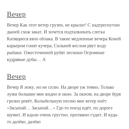
Вечер
Вечер Как этот ветер грузен, не крылат! С надтреснутою
дыней схож закат, И хочется подталкивать слегка
Катящиеся вяло облака. В такие медленные вечера Коней
карьером гонят кучера, Сильней веслом рвут воду
рыбаки. Ожесточенней рубят лесники Огромные
кудрявые дубы… А
Вечер
Вечер Я лежу, но не сплю. На дворе уж темно, Только
лужи большие мне видно в окно. За окном, на дворе буря
грозно ревёт, Колыбельную песню мне ветер поёт:
«Засыпай… Засыпай…» Где-то поезд идёт, по дороге
шумит, И вдали очень грустно, протяжно гудит, И куда-
то далёко, далёко