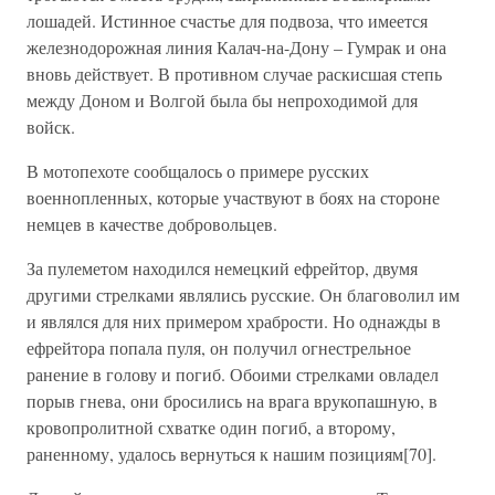
лошадей. Истинное счастье для подвоза, что имеется
железнодорожная линия Калач-на-Дону – Гумрак и она
вновь действует. В противном случае раскисшая степь
между Доном и Волгой была бы непроходимой для
войск.
В мотопехоте сообщалось о примере русских
военнопленных, которые участвуют в боях на стороне
немцев в качестве добровольцев.
За пулеметом находился немецкий ефрейтор, двумя
другими стрелками являлись русские. Он благоволил им
и являлся для них примером храбрости. Но однажды в
ефрейтора попала пуля, он получил огнестрельное
ранение в голову и погиб. Обоими стрелками овладел
порыв гнева, они бросились на врага врукопашную, в
кровопролитной схватке один погиб, а второму,
раненному, удалось вернуться к нашим позициям[70].