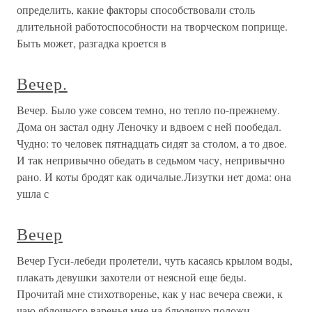
определить, какие факторы способствовали столь
длительной работоспособности на творческом поприще.
Быть может, разгадка кроется в
Вечер.
Вечер. Было уже совсем темно, но тепло по-прежнему.
Дома он застал одну Леночку и вдвоем с ней пообедал.
Чудно: то человек пятнадцать сидят за столом, а то двое.
И так непривычно обедать в седьмом часу, непривычно
рано. И коты бродят как одичалые.Лизутки нет дома: она
ушла с
Вечер
Вечер Гуси-лебеди пролетели, чуть касаясь крылом воды,
плакать девушки захотели от неясной еще беды.
Прочитай мне стихотворенье, как у нас вечера свежи, к
чаю яблочного варенья мне на блюдечко положи.