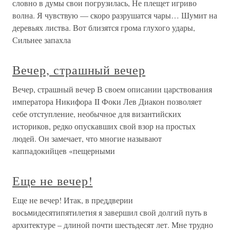
словно в думы свои погрузилась, Не плещет игриво
волна. Я чувствую — скоро разрушатся чары… Шумит на
деревьях листва. Вот близятся грома глухого удары,
Сильнее запахла
Вечер, страшный вечер
Вечер, страшный вечер В своем описании царствования
императора Никифора II Фоки Лев Диакон позволяет
себе отступление, необычное для византийских
историков, редко опускавших свой взор на простых
людей. Он замечает, что многие называют
каппадокийцев «пещерными
Еще не вечер!
Еще не вечер! Итак, в преддверии
восьмидесятипятилетия я завершил свой долгий путь в
архитектуре – длиной почти шестьдесят лет. Мне трудно