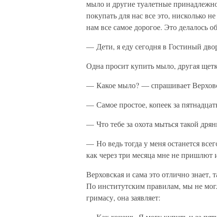
мыло и другие туалетные принадлежно
покупать для нас все это, нисколько 
нам все самое дорогое. Это делалось о
— Дети, я еду сегодня в Гостиный дво
Одна просит купить мыло, другая щетк
— Какое мыло? — спрашивает Верховс
— Самое простое, копеек за пятнадцат
— Что тебе за охота мыться такой дрян
— Но ведь тогда у меня останется все
как через три месяца мне не пришлют 
Верховская и сама это отлично знает, 
По институтским правилам, мы не могл
гримасу, она заявляет:
— Как хочешь. Я могу купить и за пят