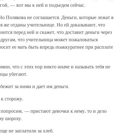
гой, — вот мы к ней и подъедем сейчас.
Но Полякова не соглашается. Деньги, которые лежат в
я же отданы учительнице. Но ей доказывают, что
инится перед ней и скажет, что доставит деньги через
одругам, что учительница может пожаловаться
росит ее мать быть впредь поаккуратнее при расплате
мни, что с этих пор никто иначе и называть тебя не
ицы убегают.
бежит за ними и дает им деньги.
 к сторожу.
 попросим, — пристают девочки к нему, то и дело
му шороху.
еще не заплатили за хлеб.