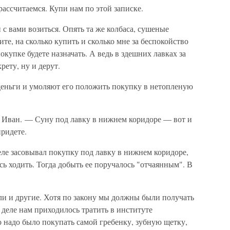
ассчитаемся. Купи нам по этой записке.
 с вами возиться. Опять та же колбаса, сушеные
те, на сколько купить и сколько мне за беспокойство
окупке будете назначать. А ведь в здешних лавках за
рету, ну и дерут.
еньги и умоляют его положить покупку в нетопленую
 Иван. — Суну под лавку в нижнем коридоре — вот и
придете.
еле засовывал покупку под лавку в нижнем коридоре,
сь ходить. Тогда добыть ее поручалось "отчаянным". В
ли и другие. Хотя по закону мы должны были получать
 деле нам приходилось тратить в институте
 надо было покупать самой гребенку, зубную щетку,