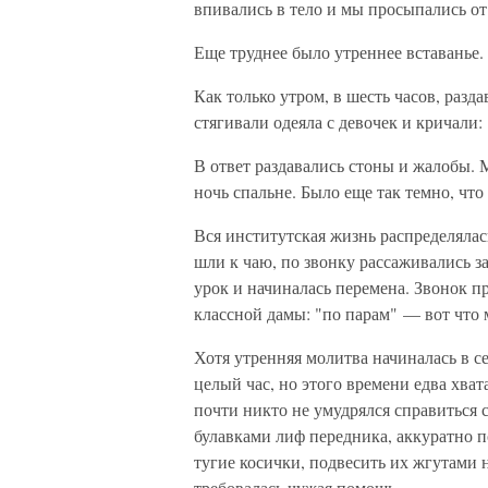
впивались в тело и мы просыпались от
Еще труднее было утреннее вставанье.
Как только утром, в шесть часов, разда
стягивали одеяла с девочек и кричали:
В ответ раздавались стоны и жалобы. 
ночь спальне. Было еще так темно, что
Вся институтская жизнь распределялась
шли к чаю, по звонку рассаживались з
урок и начиналась перемена. Звонок п
классной дамы: "по парам" — вот что 
Хотя утренняя молитва начиналась в се
целый час, но этого времени едва хва
почти никто не умудрялся справиться с
булавками лиф передника, аккуратно п
тугие косички, подвесить их жгутами 
требовалась чужая помощь.