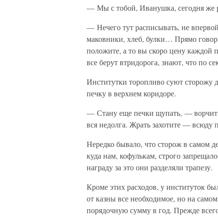
— Мы с тобой, Иванушка, сегодня же р
— Нечего тут расписывать, не впервой
маковники, хлеб, булки… Прямо говори
положите, а то вы скоро цену каждой п
все берут втридорога, знают, что по сек
Институтки торопливо суют сторожу д
печку в верхнем коридоре.
— Стану еще печки щупать, — ворчит
вся недолга. Жрать захотите — всюду 
Нередко бывало, что сторож в самом д
куда нам, кофулькам, строго запрещало
награду за это они разделяли трапезу.
Кроме этих расходов, у институток бы
от казны все необходимое, но на самом
порядочную сумму в год. Прежде всего