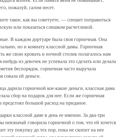
го, пожалуй, салом несет.
пите такое, как вы советуете, — спешит поправиться
вскую или показаться слишком расчетливой.
ные. В каждом дортуаре была своя горничная. Она
пальню, но и комнату классной дамы. Горничная
ть же свою кровать и ночной столик полагалось нам
я-нибудь из девочек не успевала это сделать или делала
аметив беспорядок, горничная часто выручала
я совала ей деньги.
ица дарила горничной кое-какие деньги, классная дама
делала сбор на подарок для нее. Если же горничная
 предстоял большой расход на приданое.
арки классной даме в день ее именин. За два-три
ы невзначай говорила горничной о том, что ей хочется
ит эту покупку до тех пор, пока не скопит на нее
и нашей классной дамы, мы вскладчину делали ей