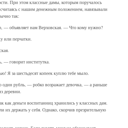
сти. При этом классные дамы, которым поручалось
не считаясь с нашим денежным положением, навязывали
бычно так:
р, — объявляет нам Верховская. — Что кому нужно?
у или перчатки.
кая.
ь, — говорит институтка.
ью! Я за шестьдесят копеек куплю тебе мыло.
го один рубль, — робко возражает девочка, — а раньше
из деревни.
так как деньги воспитанниц хранились у классных дам.
и их держать у себя. Однако, скорчив презрительную
надцать копеек. Если память меня не обманывает,