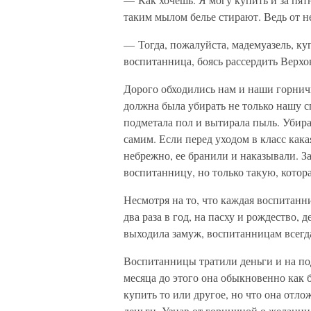
таким мылом белье стирают. Ведь от не
— Тогда, пожалуйста, мадемуазель, ку
воспитанница, боясь рассердить Верхо
Дорого обходились нам и наши горнич
должна была убирать не только нашу с
подметала пол и вытирала пыль. Убира
самим. Если перед уходом в класс кака
небрежно, ее бранили и наказывали. З
воспитанницу, но только такую, котора
Несмотря на то, что каждая воспитанн
два раза в год, на пасху и рождество, 
выходила замуж, воспитанницам всегда
Воспитанницы тратили деньги и на под
месяца до этого она обыкновенно как б
купить то или другое, но что она отлож
деньги. Узнав от горничной о желани