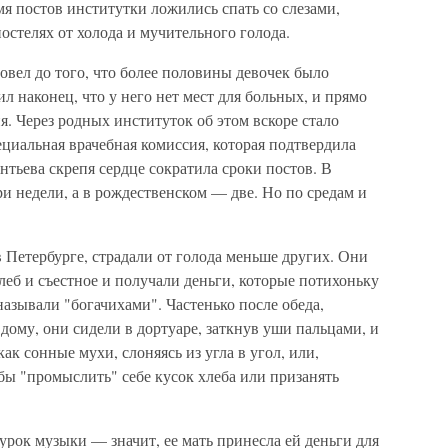
я постов институтки ложились спать со слезами,
постелях от холода и мучительного голода.
овел до того, что более половины девочек было
ил наконец, что у него нет мест для больных, и прямо
ия. Через родных институток об этом вскоре стало
ециальная врачебная комиссия, которая подтвердила
нтьева скрепя сердце сократила сроки постов. В
ри недели, а в рождественском — две. Но по средам и
 Петербурге, страдали от голода меньше других. Они
леб и съестное и получали деньги, которые потихоньку
называли "богачихами". Частенько после обеда,
дому, они сидели в дортуаре, заткнув уши пальцами, и
ак сонные мухи, слоняясь из угла в угол, или,
бы "промыслить" себе кусок хлеба или призанять
урок музыки — значит, ее мать принесла ей деньги для