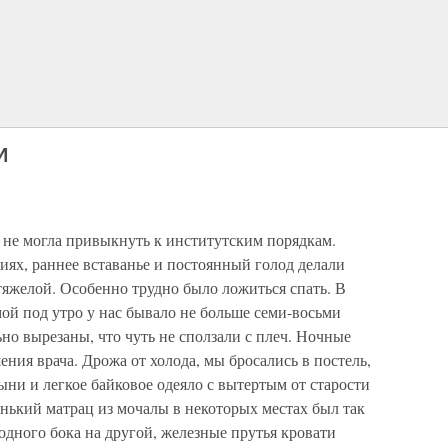
И
е не могла привыкнуть к институтским порядкам.
ях, раннее вставанье и постоянный голод делали
тяжелой. Особенно трудно было ложиться спать. В
ой под утро у нас бывало не больше семи-восьми
но вырезаны, что чуть не сползали с плеч. Ночные
ния врача. Дрожа от холода, мы бросались в постель,
тыни и легкое байковое одеяло с вытертым от старости
нький матрац из мочалы в некоторых местах был так
 одного бока на другой, железные прутья кровати