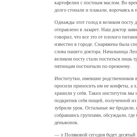
картофелин с постным маслом. Во врем
долго стонали и плакали, ворочаясь в 
Однажды этот голод в великом посту д
отправлено в лазарет. Наш доктор заяв
говорил, что все это от плохого питан
известно в городе. Снаряжена была сп
слова нашего доктора. Начальница Лео
великом посту стали поститься лишь т
пятницам постничали по-прежнему.
Институтки, имевшие родственников в
просили приносить им не конфеты, а х
хранили у себя. Таких институток мы 
подкрепив себя пищей, полученной из 
зубрили урок. Остальные же бродили, к
собравшись группами, обсуждали, где 
деньжонок.
— у Поляковой сегодня будет десятый 