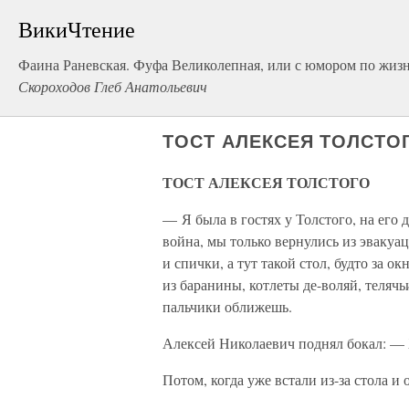
ВикиЧтение
Фаина Раневская. Фуфа Великолепная, или с юмором по жиз
Скороходов Глеб Анатольевич
ТОСТ АЛЕКСЕЯ ТОЛСТО
ТОСТ АЛЕКСЕЯ ТОЛСТОГО
— Я была в гостях у Толстого, на его
война, мы только вернулись из эвакуац
и спички, а тут такой стол, будто за 
из баранины, котлеты де-воляй, теляч
пальчики оближешь.
Алексей Николаевич поднял бокал: — 
Потом, когда уже встали из-за стола и 