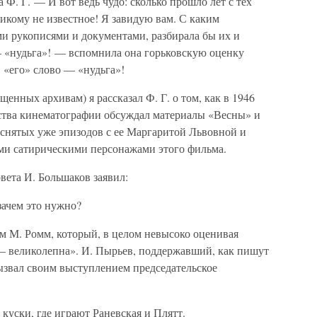
Ф. Г. — И вот ведь чудо: сколько прошло лет с тех
икому не известное! Я завидую вам. С каким
ми рукописями и документами, разбирала бы их и
— «нудьга»! — вспомнила она горьковскую оценку
 «его» слово — «нудьга»!
щенных архивам) я рассказал Ф. Г. о том, как в 1946
ства кинематографии обсуждал материалы «Весны» и
тснятых уже эпизодов с ее Маргаритой Львовной и
и сатирическими персонажами этого фильма.
вета И. Большаков заявил:
зачем это нужно?
м М. Ромм, который, в целом невысоко оценивая
 — великолепна». И. Пырьев, поддержавший, как пишут
ызвал своим выступлением председательское
 куски, где играют Раневская и Плятт.