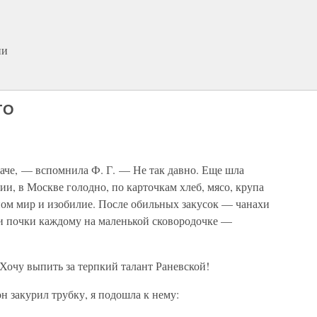
ни
ГО
 даче, — вспомнила Ф. Г. — Не так давно. Еще шла
ии, в Москве голодно, по карточкам хлеб, мясо, крупа
окном мир и изобилие. После обильных закусок — чанахи
ьи почки каждому на маленькой сковородочке —
Хочу выпить за терпкий талант Раневской!
он закурил трубку, я подошла к нему: