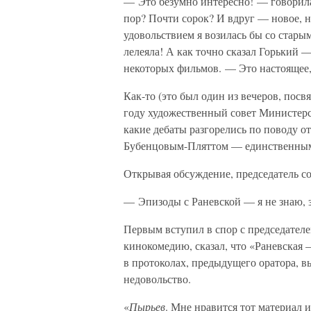
— Это безумно интересно! — говорила 
пор? Почти сорок? И вдруг — новое, н
удовольствием я возилась бы со стары
лелеяла! А как точно сказал Горький 
некоторых фильмов. — Это настоящее,
Как-то (это был один из вечеров, посвя
году художественный совет Министер
какие дебаты разгорелись по поводу о
Бубенцовым-Пляттом — единственным
Открывая обсуждение, председатель со
— Эпизоды с Раневской — я не знаю, 
Первым вступил в спор с председателе
кинокомедию, сказал, что «Раневская
в протоколах, предыдущего оратора, в
недовольство.
«
Пырьев
. Мне нравится тот материал и