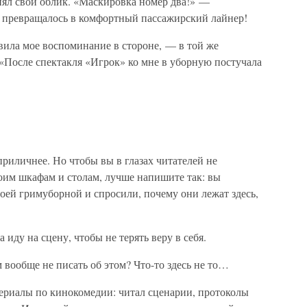
нял свой облик. «Маскировка номер два!» —
о превращалось в комфортный пассажирский лайнер!
вила мое воспоминание в стороне, — в той же
«После спектакля «Игрок» ко мне в уборную постучала
приличнее. Но чтобы вы в глазах читателей не
оим шкафам и столам, лучше напишите так: вы
моей гримуборной и спросили, почему они лежат здесь,
иду на сцену, чтобы не терять веру в себя.
 вообще не писать об этом? Что-то здесь не то…
териалы по кинокомедии: читал сценарии, протоколы