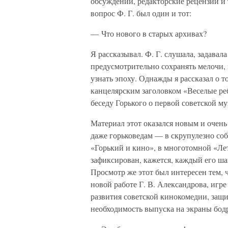
обсуждений, редакторские рецензии и т
вопрос Ф. Г. был один и тот:
— Что нового в старых архивах?
Я рассказывал. Ф. Г. слушала, задавал
предусмотрительно сохранять мелочи, 
узнать эпоху. Однажды я рассказал о т
канцелярским заголовком «Веселые ре
беседу Горького о первой советской м
Материал этот оказался новым и очень
даже горьковедам — в скрупулезно со
«Горький и кино», в многотомной «Лет
зафиксирован, кажется, каждый его шаг
Просмотр же этот был интересен тем, 
новой работе Г. В. Александрова, игре 
развития советской кинокомедии, защи
необходимость выпуска на экраны бод