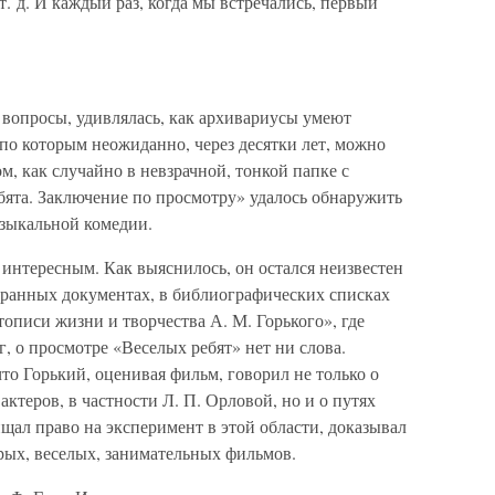
. д. И каждый раз, когда мы встречались, первый
а вопросы, удивлялась, как архивариусы умеют
по которым неожиданно, через десятки лет, можно
ом, как случайно в невзрачной, тонкой папке с
бята. Заключение по просмотру» удалось обнаружить
узыкальной комедии.
 интересным. Как выяснилось, он остался неизвестен
бранных документах, в библиографических списках
описи жизни и творчества А. М. Горького», где
, о просмотре «Веселых ребят» нет ни слова.
что Горький, оценивая фильм, говорил не только о
актеров, в частности Л. П. Орловой, но и о путях
щал право на эксперимент в этой области, доказывал
рых, веселых, занимательных фильмов.