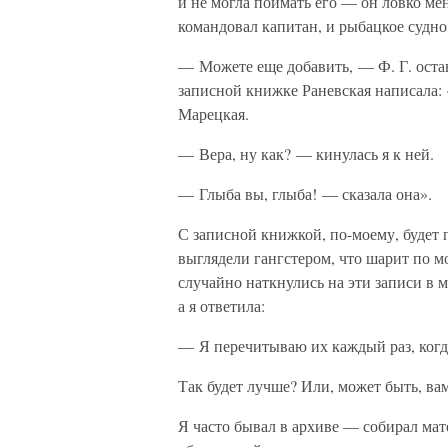
и не могла поймать его — он ловко ме
командовал капитан, и рыбацкое судн
— Можете еще добавить, — Ф. Г. оста
записной книжке Раневская написала: 
Марецкая.
— Вера, ну как? — кинулась я к ней.
— Глыба вы, глыба! — сказала она».
С записной книжкой, по-моему, будет 
выглядели гангстером, что шарит по м
случайно наткнулись на эти записи в 
а я ответила:
— Я перечитываю их каждый раз, когда 
Так будет лучше? Или, может быть, вам
Я часто бывал в архиве — собирал ма