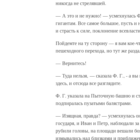
никогда не стрелявшей.
— А это и не нужно! — усмехнулась Ф.
гигантам. Все самое большое, пусть и
и страсть к силе, поклонение всевласт
Пойдемте на ту сторону — я вам кое-ч
пешеходного перехода, но тут же разд
— Вернитесь!
— Туда нельзя, — сказала Ф. Г., - а вы
здесь, и отсюда все разглядите.
Ф. Г. указала на Пыточную башню и 
подпиралась пузатыми балястрами.
— Изящная, правда? — усмехнулась он
государя, и Иван и Петр, наблюдали за 
рубили головы, на площади вешали бо
измывались над близкими и приближенн