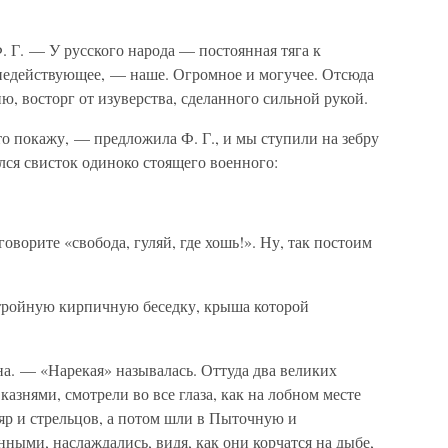
 Г. — У русского народа — постоянная тяга к
 недействующее, — наше. Огромное и могучее. Отсюда
ию, восторг от изуверства, сделанного сильной рукой.
то покажу, — предложила Ф. Г., и мы ступили на зебру
ался свисток одиноко стоящего военного:
 говорите «свобода, гуляй, где хошь!». Ну, так постоим
стройную кирпичную беседку, крыша которой
а. — «Нарекая» называлась. Оттуда два великих
казнями, смотрели во все глаза, как на лобном месте
яр и стрельцов, а потом шли в Пыточную и
ыми, наслаждались, видя, как они корчатся на дыбе,