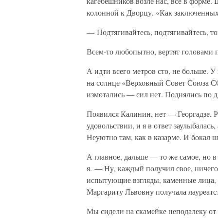
кагебешников возле нас, все в форме.
колонной к Дворцу. «Как заключенных
— Подтягивайтесь, подтягивайтесь, т
Всем-то любопытно, вертят головами п
А идти всего метров сто, не больше. У
на солнце «Верховный Совет Союза СС
измотались — сил нет. Поднялись по д
Появился Калинин, нет — Георгадзе. Р
удовольствии, и я в ответ заулыбалась,
Неуютно там, как в казарме. И бокал 
А главное, дальше — то же самое, но в
я. — Ну, каждый получил свое, ничего 
испытующие взгляды, каменные лица, б
Маргариту Львовну получала лауреатс
Мы сидели на скамейке неподалеку от 