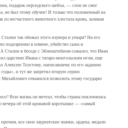
лона, подарок персидского шейха, — слон не смог
а, не был этому обучен! И только что положенный на
к из несчастного животного хлестала кровь, заливая
 Сталин так обожал этого изувера и упыря? На его
по подозрению в измене, убийство сына и
А Сталин в беседе с Эйзенштейном сожалел, что Иван
нил царствие Ивана с татаро-монгольским игом, еще
л Алексею Толстому, написавшему по его заданию
 годы», и тут же запретил вторую серию
й Михайлович отважился позволить этому государю
осо? Всю жизнь он мечтал, чтобы страна поклонялась
до вечера об этой кровавой коротышке — «самый
 прочим, все свои лауреатские значки, ордена, медали