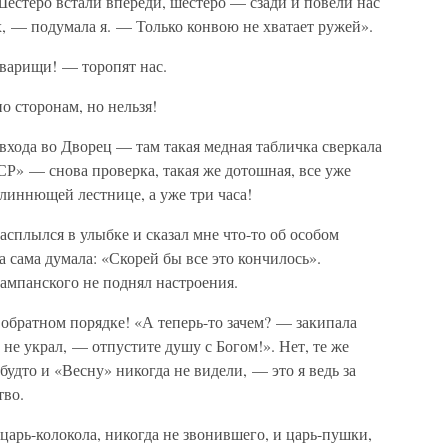
 Шестеро встали впереди, шестеро — сзади и повели нас
, — подумала я. — Только конвою не хватает ружей».
оварищи! — торопят нас.
о сторонам, но нельзя!
 входа во Дворец — там такая медная табличка сверкала
Р» — снова проверка, такая же дотошная, все уже
линнющей лестнице, а уже три часа!
асплылся в улыбке и сказал мне что-то об особом
 а сама думала: «Скорей бы все это кончилось».
шампанского не поднял настроения.
 обратном порядке! «А теперь-то зачем? — закипала
не украл, — отпустите душу с Богом!». Нет, те же
удто и «Весну» никогда не видели, — это я ведь за
тво.
царь-колокола, никогда не звонившего, и царь-пушки,