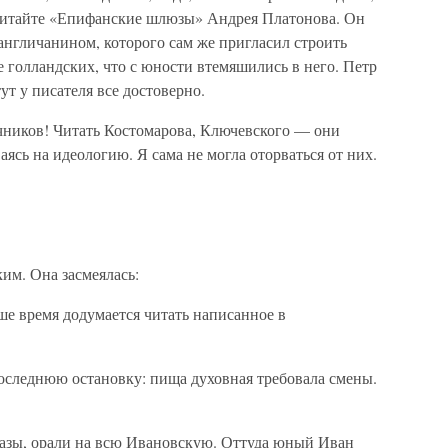
Почитайте «Епифанские шлюзы» Андрея Платонова. Он
англичанином, которого сам же пригласил строить
 голландских, что с юности втемяшились в него. Петр
ут у писателя все достоверно.
чников! Читать Костомарова, Ключевского — они
ясь на идеологию. Я сама не могла оторваться от них.
им. Она засмеялась:
аше время додумается читать написанное в
следнюю остановку: пища духовная требовала смены.
казы, орали на всю Ивановскую. Оттуда юный Иван