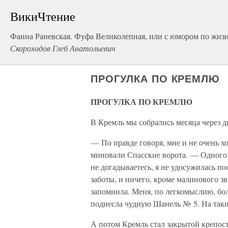
ВикиЧтение
Фаина Раневская. Фуфа Великолепная, или с юмором по жиз
Скороходов Глеб Анатольевич
ПРОГУЛКА ПО КРЕМЛЮ
ПРОГУЛКА ПО КРЕМЛЮ
В Кремль мы собрались месяца через дв
— По правде говоря, мне и не очень хо
миновали Спасские ворота. — Одного р
не догадываетесь, я не удосужилась п
заботы, и ничего, кроме малинового зв
запомнила. Меня, по легкомыслию, бо
поднесла чудную Шанель № 5. На таки
А потом Кремль стал закрытой крепость