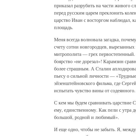
приказал разрубить на части живого с
перед русским царем преклонить колен
царство Иван с восторгом наблюдал, ка
площадь.
Меня всегда волновала загадка, почему
счету сотни новгородцев, вырезанных 
митрополита — грех первостепенный. 
боярство «не дорезал»! Карамзин срав
более страшным. А Сталин аплодирова
пьесу о сильной личности — «Трудные
эйзенштейновского фильма, где Серге
испытать чувство вины от содеянного.
С кем мы будем сравнивать царствие С
ему, единственному. Как пели с утра 
большой, родной и любимый».
И еще одно, чтобы не забыть. Я, между