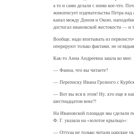
а то и сами делали с ними кое-что. 
живописует издевательства Петра над 
канал между Доном и Окою, наподобие
достигал ивановской жестокости — и т
Вообще, надо впитывать из первоисто
оперируют только фактами, не оглядыва
Как-то Анна Андреевна зашла ко мне:
— Фаина, что вы читаете?
— Переписку Ивана Грозного с Курбск
— Вот вы вся в этом! Ну, кто еще в н
шестнадцатом веке?!
На Ивановской площади мы сделали по
Ф. Г. указала на «золотое крыльцо»:
— Оттуда не только читали царские у