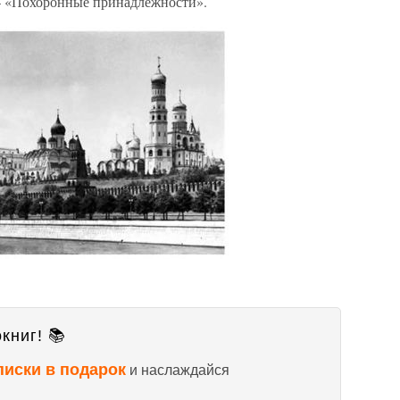
 — «Похоронные принадлежности».
книг! 📚
писки в подарок
и наслаждайся