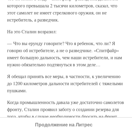
которого превышала 2 тысячи километров, сказал, что
этот самолет не имеет стрелкового оружия, он не
истребитель, а разведчик.
На это Сталин возразил:
— Что вы ерунду говорите? Что я ребенок, что ли? Я
говорю об истребителе, а не о разведчике. «Спитфайр»
имеет большую дальность, чем наши истребители, и нам
нужно обязательно подтянуться в этом деле…
Я обещал принять все меры, в частности, к увеличению
до 1200 километров дальности истребителей с тяжелыми
пушками.
Когда промышленность давала уже достаточно самолетов
фронту, Сталин проявил заботу о создании резерва для
того, чтобы в случае необходимости бросить на фронт
дополнительное количество боевых машин. Самолеты
Продолжение на Литрес
эти — штурмовики ИЛ-2 и истребители ЯК — хранились