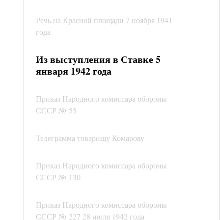
Речь на Красной площади 7 ноября 1941
года
Из выступления в Ставке 5
января 1942 года
Приказ Народного комиссара обороны
СССР № 55
Телеграмма товарищу Комарову
Приказ Народного комиссара обороны
СССР № 130
Приказ Народного комиссара обороны
СССР № 227 28 июля 1942 года