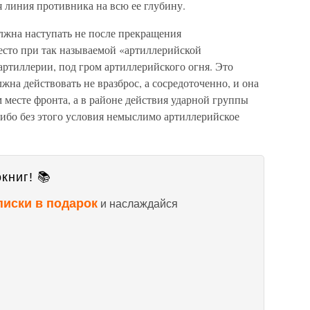
я линия противника на всю ее глубину.
олжна наступать не после прекращения
место при так называемой «артиллерийской
 артиллерии, под гром артиллерийского огня. Это
лжна действовать не вразброс, а сосредоточенно, и она
 месте фронта, а в районе действия ударной группы
, ибо без этого условия немыслимо артиллерийское
книг! 📚
писки в подарок
и наслаждайся