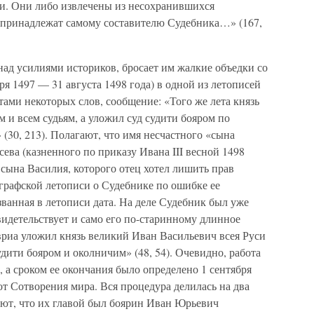
и. Они либо извлечены из несохранившихся
о принадлежат самому составителю Судебника…» (167,
ад усилиями историков, бросает им жалкие объедки со
бря 1497 — 31 августа 1498 года) в одной из летописей
тами некоторых слов, сообщение: «Того же лета князь
и всем судьям, а уложил суд судити бояром по
(30, 213). Полагают, что имя несчастного «сына
ева (казненного по приказу Ивана III весной 1498
го сына Василия, которого отец хотел лишить прав
графской летописи о Судебнике по ошибке ее
званная в летописи дата. На деле Судебник был уже
свидетельствует и само его по-старинному длинное
мвриа уложил князь великий Иван Васильевич всея Руси
судити бояром и околничим» (48, 54). Очевидно, работа
, а сроком ее окончания было определено 1 сентября
от Сотворения мира. Вся процедура делилась на два
ают, что их главой был боярин Иван Юрьевич