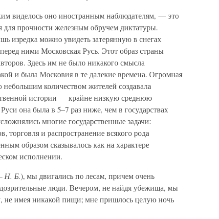
аким виделось оно иностранным наблюдателям, — это
ая для прочности железным обручем диктатуры.
шь изредка можно увидеть затерянную в снегах
перед ними Московская Русь. Этот образ страны
второв. Здесь им не было никакого смысла
кой и была Московия в те далекие времена. Огромная
но небольшим количеством жителей создавала
ственной истории — крайне низкую среднюю
Руси она была в 5–7 раз ниже, чем в государствах
усложнялись многие государственные задачи:
в, торговля и распространение всякого рода
нным образом сказывалось как на характере
ческом исполнении.
 —
Н. Б.
), мы двигались по лесам, причем очень
одозрительные люди. Вечером, не найдя убежища, мы
у, не имея никакой пищи; мне пришлось целую ночь