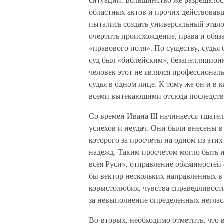
областных актов и прочих действовав
пытались создать универсальный этало
очертить происхождение, права и обя
«правового поля». По существу, судья
суд был «библейским», безапелляцион
человек этот не являлся профессионал
судья в одном лице. К тому же он и в 
всеми вытекающими отсюда последс
Со времен Ивана III начинается тщат
успехов и неудач. Они были внесены в
которого за просчеты на одном из эти
надежд. Таким просчетом могло быть и
всея Руси», отправление обязанностей 
бы вектор нескольких направленных в 
корыстолюбия, чувства справедливост
за невыполнение определенных неглас
Во-вторых, необходимо отметить, что 