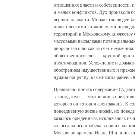
отношениях власти и собственности, 
и малых конфликтов. Дух произвола бо
вершинах власти. Множество людей бы
политическими катаклизмами последн
территорий к Московскому княжеству
массовыми высылками потенциальных
дворянства шло как за счет неудачнико
общественного слоя — крупной аристок
простолюдинов. Усложнение и драмати
обострением имущественных и прежде 
нужны обществу, как никогда ранее. 
Правильно понять содержание Судебник
законодателя — можно лишь представив
которого он готовил свои законы. К с
повседневную жизнь людей, их поведен
казалось обыденным, исключалось из п
колоссального пробела в наших знани
Москву во времена Ивана III или неск