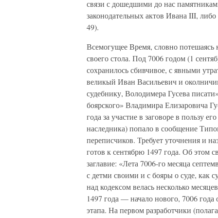
связи с дошедшими до нас памятникам
законодательных актов Ивана III, либ
49).
Всемогущее Время, словно потешаясь н
своего стола. Под 7006 годом (1 сентя
сохранилось сбивчивое, с явными утра
великый Иван Васильевич и околничим 
судебнику, Володимера Гусева писати» 
боярского» Владимира Елизаровича Гус
года за участие в заговоре в пользу е
наследника) попало в сообщение Типо
переписчиков. Требует уточнения и на
готов к сентябрю 1497 года. Об этом 
заглавие: «Лета 7006-го месяца септе
с детми своими и с бояры о суде, как 
над кодексом велась несколько месяцев
1497 года — начало нового, 7006 года 
этапа. На первом разработчики (полаг