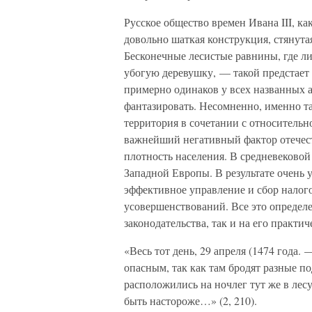
Русское общество времен Ивана III, к
довольно шаткая конструкция, стянут
Бесконечные лесистые равнины, где ли
убогую деревушку, — такой предстает 
примерно одинаков у всех названных а
фантазировать. Несомненно, именно та
территория в сочетании с относитель
важнейший негативный фактор отече
плотность населения. В средневековой 
Западной Европы. В результате очень 
эффективное управление и сбор налого
усовершенствований. Все это определе
законодательства, так и на его практи
«Весь тот день, 29 апреля (1474 года.
опасным, так как там бродят разные п
расположились на ночлег тут же в лес
быть настороже…» (2, 210).