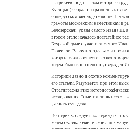
Патрикеев, под началом которого тру
Курицын) собрали из различных источн
общерусском законодательстве. В числ
грамоты московским наместникам в раз
Белозерская), указы самого Ивана III,
втором этапе началось постатейное ра
Боярской думе с участием самого Иван
Палеолог. Вероятно, здесь-то и произ
которые можно отнести к законотворче
кодекс был окончательно утвержден Ива
Историки давно и охотно комментируют
его статьям. Разумеется, при этом вы
Стратиграфия этих историографически
исследования. Отметим лишь нескольк
уяснить суть дела.
Во-первых, следует подчеркнуть, что 
кодексов, заключает в себе лишь малу
ситуаций. Большинство же разрешалос