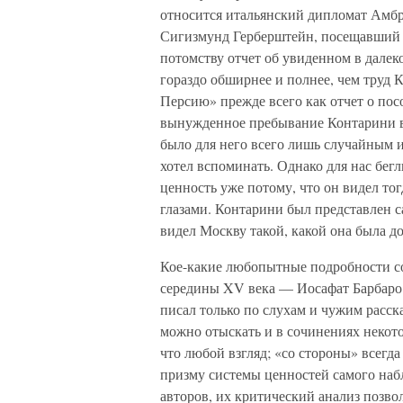
относится итальянский дипломат Амб
Сигизмунд Герберштейн, посещавший М
потомству отчет об увиденном в дале
гораздо обширнее и полнее, чем труд 
Персию» прежде всего как отчет о пос
вынужденное пребывание Контарини в М
было для него всего лишь случайным и
хотел вспоминать. Однако для нас бе
ценность уже потому, что он видел т
глазами. Контарини был представлен с
видел Москву такой, какой она была д
Кое-какие любопытные подробности с
середины XV века — Иосафат Барбаро.
писал только по слухам и чужим расс
можно отыскать и в сочинениях некот
что любой взгляд; «со стороны» всегда
призму системы ценностей самого наб
авторов, их критический анализ позво