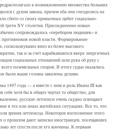
предрасполагало к возникновению множества больших
ролся с духом закона, причем оба они гнездились на
ло сбито со своих привычных орбит социально-
ей трети XV столетия. Присоединение новых
 обычно сопровождалось «перебором людишек» и
 противников новой власти. Формирование
в, соскользнувших вниз из более высокого
ратии, так и за счет карабкавшихся вверх энергичных
зация социальных отношений шли рука об руку с
всего поземельных споров. В итоге судьи оказались
Они были выше головы завалены делами.
а 1497 года — а вместе с ним и роль Ивана III как
 себе хотя бы в общих чертах то общество, для
ожалению, русские летописи очень скудно освещают
ие в тех или иных житейских ситуациях. Все то, что
оля зрения летописца. Некоторое восполнение этого
ях о прошлом дают записки иностранцев, посещавших
олько лет спустя после его кончины. К первым