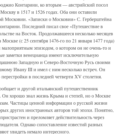
роджио Контарини, ко вторым — австрийский посол
оскву в 1517 и 1526 годах. Оба они оставили
кой Московии. «Записки о Московии» С. Герберштейна
Контарини. Последний писал свое «Путешествие в
ольстве на Восток. Продолжавшееся несколько месяцев
оскве (с 25 сентября 1476-го по 21 января 1477 года)
 малоприятным эпизодом, о котором он не очень-то и
глые заметки венецианца имеют исключительную
огдашнюю Западную и Северо-Восточную Русь своими
амому Ивану III и имел с ним несколько встреч. Он
о перестройки в последней четверти XV столетия.
ообщает и другой итальянский путешественник
 Он хорошо знал жизнь Крыма и степей, но о Москве
казам. Частицы ценной информации о русской жизни
орых других иностранных авторов той эпохи. Понятно,
 пристрастен и преломляет действительность через
людателя. Однако сопоставление известий разных
ляют увидеть немало интересного.