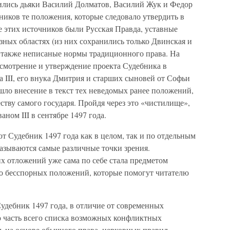
дились дьяки Василий Долматов, Василий Жук и Федор
иков те положения, которые следовало утвердить в
е этих источников были Русская Правда, уставные
ных областях (из них сохранились только Двинская и
 а также неписаные нормы традиционного права. На
ссмотрение и утверждение проекта Судебника в
а III, его внука Дмитрия и старших сыновей от Софьи
ошло внесение в текст тех неведомых ранее положений,
ству самого государя. Пройдя через это «чистилище»,
ном III в сентябре 1497 года.
 Судебник 1497 года как в целом, так и по отдельным
сказываются самые различные точки зрения.
х отложений уже сама по себе стала предметом
о бесспорных положений, которые помогут читателю
Судебник 1497 года, в отличие от современных
ю часть всего списка возможных конфликтных
ь на основе обычного права, церковных правил,