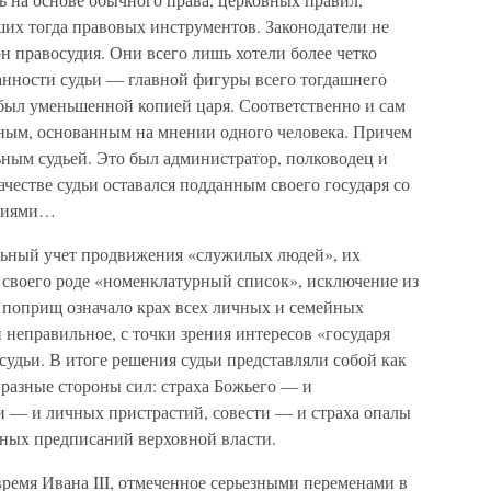
ших тогда правовых инструментов. Законодатели не
н правосудия. Они всего лишь хотели более четко
занности судьи — главной фигуры всего тогдашнего
 был уменьшенной копией царя. Соответственно и сам
ным, основанным на мнении одного человека. Причем
ьным судьей. Это был администратор, полководец и
качестве судьи оставался подданным своего государя со
твиями…
ельный учет продвижения «служилых людей», их
 своего роде «номенклатурный список», исключение из
х поприщ означало крах всех личных и семейных
 неправильное, с точки зрения интересов «государя
судьи. В итоге решения судьи представляли собой как
разные стороны сил: страха Божьего — и
и — и личных пристрастий, совести — и страха опалы
ных предписаний верховной власти.
время Ивана III, отмеченное серьезными переменами в