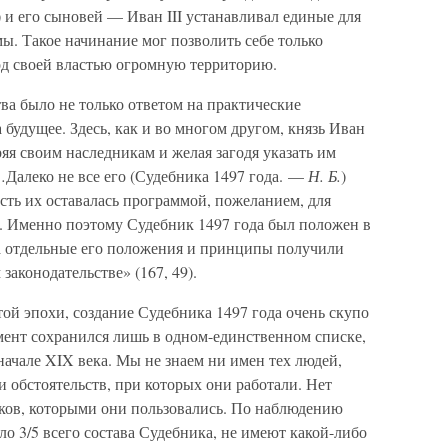
 и его сыновей — Иван III устанавливал единые для
ы. Такое начинание мог позволить себе только
д своей властью огромную территорию.
ва было не только ответом на практические
 будущее. Здесь, как и во многом другом, князь Иван
ряя своим наследникам и желая загодя указать им
Далеко не все его (Судебника 1497 года. —
Н. Б.
)
асть их оставалась программой, пожеланием, для
я. Именно поэтому Судебник 1497 года был положен в
 а отдельные его положения и принципы получили
аконодательстве» (167, 49).
ой эпохи, создание Судебника 1497 года очень скупо
мент сохранился лишь в одном-единственном списке,
начале XIX века. Мы не знаем ни имен тех людей,
и обстоятельств, при которых они работали. Нет
иков, которыми они пользовались. По наблюдению
оло 3/5 всего состава Судебника, не имеют какой-либо