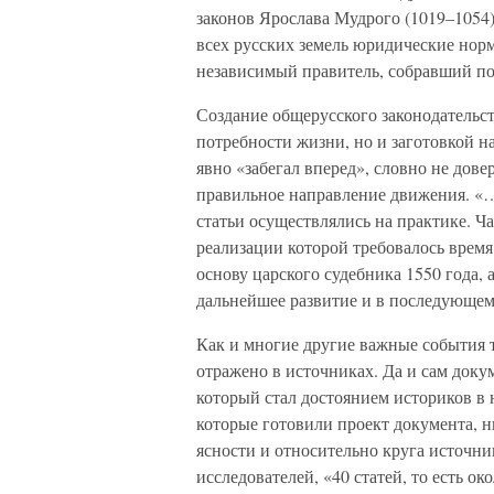
законов Ярослава Мудрого (1019–1054)
всех русских земель юридические норм
независимый правитель, собравший по
Создание общерусского законодательст
потребности жизни, но и заготовкой на
явно «забегал вперед», словно не дове
правильное направление движения. «…
статьи осуществлялись на практике. Ч
реализации которой требовалось врем
основу царского судебника 1550 года,
дальнейшее развитие и в последующем з
Как и многие другие важные события т
отражено в источниках. Да и сам доку
который стал достоянием историков в 
которые готовили проект документа, н
ясности и относительно круга источн
исследователей, «40 статей, то есть ок