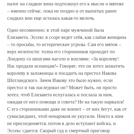
налог на сладкие вина подтолкнул его к мысли о мятеже
– именно сейчас, пока не поздно и от выпитых ранее
сладких вин еще осталась какая-то мелочь.
Одно несомненно: в этой паре мужчиной была
Елизавета. Эссекс в ссоре ведет себя, как слабая женщина
– то просьбы, то истерические угрозы. Сам его мятеж –
верх нелепости: толпа его сторонников проходит по
Лондону со шпагами наголо и воплями: «За королеву!
Нас продали испанцам!» Говорят, что он хотел захватить
королеву в заложницы и посадить на престол Иакова
Шотландского. Зачем Иакову это было нужно, если
престол и так наследовал он? Может быть, он просто
хотел, чтоб Елизавета испугалась и послала за ним,
ожидая от него помощи и совета? Не на такую нарвался!
С его сторонниками даже не воюют – от них бегут, как от
сумасшедших, чтоб ненароком не укусили. Никто к ним
не присоединяется, потом в дело вступают войска, и
Эссекс сдается. Скорый суд и смертный приговор