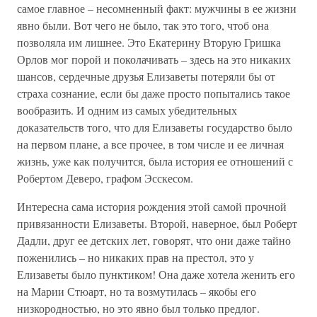
самое главное – несомненный факт: мужчины в ее жизни
явно были. Вот чего не было, так это того, чтоб она
позволяла им лишнее. Это Екатерину Вторую Гришка
Орлов мог порой и поколачивать – здесь на это никаких
шансов, сердечные друзья Елизаветы потеряли бы от
страха сознание, если бы даже просто попытались такое
вообразить. И одним из самых убедительных
доказательств того, что для Елизаветы государство было
на первом плане, а все прочее, в том числе и ее личная
жизнь, уже как получится, была история ее отношений с
Робертом Деверо, графом Эсскесом.
Интересна сама история рождения этой самой прочной
привязанности Елизаветы. Второй, наверное, был Роберт
Дадли, друг ее детских лет, говорят, что они даже тайно
поженились – но никаких прав на престол, это у
Елизаветы было пунктиком! Она даже хотела женить его
на Марии Стюарт, но та возмутилась – якобы его
низкородностью, но это явно был только предлог.