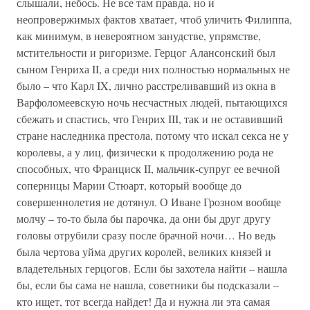
слышали, небось. Не все там правда, но и
неопровержимых фактов хватает, чтоб уличить Филиппа,
как минимум, в невероятном занудстве, упрямстве,
мстительности и ригоризме. Герцог Алансонский был
сыном Генриха II, а среди них полностью нормальных не
было – что Карл IX, лично расстреливавший из окна в
Варфоломеевскую ночь несчастных людей, пытающихся
сбежать и спастись, что Генрих III, так и не оставивший
стране наследника престола, потому что искал секса не у
королевы, а у лиц, физически к продолжению рода не
способных, что Франциск II, мальчик-супруг ее вечной
соперницы Марии Стюарт, который вообще до
совершеннолетия не дотянул. О Иване Грозном вообще
молчу – то-то была бы парочка, да они бы друг другу
головы отрубили сразу после брачной ночи… Но ведь
была чертова уйма других королей, великих князей и
владетельных герцогов. Если бы захотела найти – нашла
бы, если бы сама не нашла, советники бы подсказали –
кто ищет, тот всегда найдет! Да и нужна ли эта самая