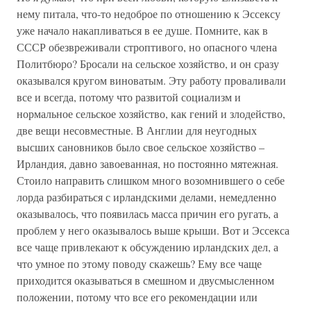
нему питала, что-то недоброе по отношению к Эссексу
уже начало накапливаться в ее душе. Помните, как в
СССР обезвреживали строптивого, но опасного члена
Политбюро? Бросали на сельское хозяйство, и он сразу
оказывался кругом виноватым. Эту работу проваливали
все и всегда, потому что развитой социализм и
нормальное сельское хозяйство, как гений и злодейство,
две вещи несовместные. В Англии для неугодных
высших сановников было свое сельское хозяйство –
Ирландия, давно завоеванная, но постоянно мятежная.
Стоило направить слишком много возомнившего о себе
лорда разбираться с ирландскими делами, немедленно
оказывалось, что появилась масса причин его ругать, а
проблем у него оказывалось выше крыши. Вот и Эссекса
все чаще привлекают к обсуждению ирландских дел, а
что умное по этому поводу скажешь? Ему все чаще
приходится оказываться в смешном и двусмысленном
положении, потому что все его рекомендации или