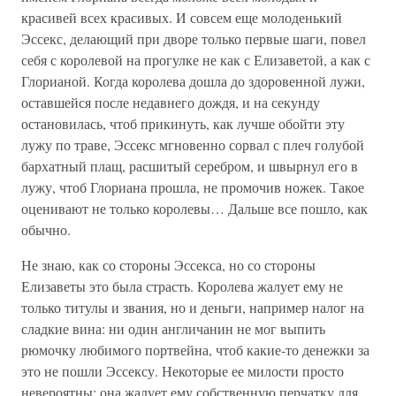
красивей всех красивых. И совсем еще молоденький
Эссекс, делающий при дворе только первые шаги, повел
себя с королевой на прогулке не как с Елизаветой, а как с
Глорианой. Когда королева дошла до здоровенной лужи,
оставшейся после недавнего дождя, и на секунду
остановилась, чтоб прикинуть, как лучше обойти эту
лужу по траве, Эссекс мгновенно сорвал с плеч голубой
бархатный плащ, расшитый серебром, и швырнул его в
лужу, чтоб Глориана прошла, не промочив ножек. Такое
оценивают не только королевы… Дальше все пошло, как
обычно.
Не знаю, как со стороны Эссекса, но со стороны
Елизаветы это была страсть. Королева жалует ему не
только титулы и звания, но и деньги, например налог на
сладкие вина: ни один англичанин не мог выпить
рюмочку любимого портвейна, чтоб какие-то денежки за
это не пошли Эссексу. Некоторые ее милости просто
невероятны: она жалует ему собственную перчатку для