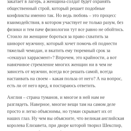
закатает в лагерь, а женщина-солдат будет охранять
общественный строй, который решает подобные
конфликты именно так. Но ведь любовь – это процесс
взаимодействия, в котором участвует не только разум, без
физики и тем паче физиологии тут все равно не обойтись.
Стоило ли женщине бороться за право схватить за
шиворот мужчину, который хочет помочь ей поднести
тяжелый чемодан, и вкатить ему тюремный срок за
«секшуал харрасмент»? Впрочем, это крайности, а вот
навязчивое стремление многих женщин ни в чем не
зависеть от мужчин, всегда все решать самой, всегда
настаивать на своем – какая польза от него? А на вопрос,
есть ли от него вред, я постараюсь ответить.
Англия – страна туманов, и многое в ней нам не
разглядеть. Наверное, многие вещи там на самом деле
просто и легко объяснимы, но туман скрывает их от
наших глаз. Ну чем вы объясните, что великая английская
королева Елизавета, при дворе которой творил Шекспир,