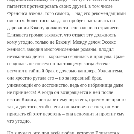
пытается протежировать своих друзей, в том числе
Фрэнсиса Бэкона, того самого, – над его рекомендациями
смеются. Более того, когда он пробует настаивать на
даровании Бэкону должности генерального стряпчего,
Елизавета громко заявляет, что отдаст эту должность
кому угодно, только не Бэкону! Между делом Эссекс
женился, заводил многочисленные романы, плодил
незаконных детей – королева сердилась и прощала. Даже
сердилась не совсем по-настоящему: когда Эссекс
вступил в тайный брак с дочерью канцлера Уолсингема,
она яростно ругала его – но за неравный брак,
унижающий его достоинство, ведь его избранница даже
не принцесса! А когда он возвращается к ней после
взятия Кадиса, она дарит ему перстень, причем не просто
так, а для того, чтобы, если он вызовет ее гнев, он мог
прислать ей этот перстень – она вспомнит и простит ему
что угодно.
Но я думаю, что при всей любви, которую Елизавета к