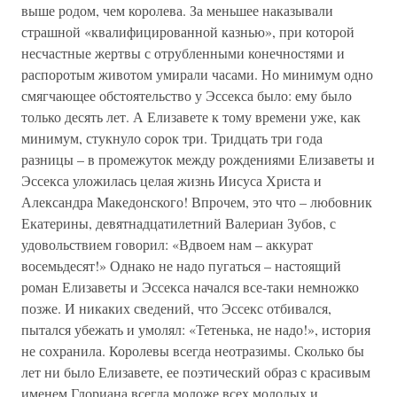
выше родом, чем королева. За меньшее наказывали
страшной «квалифицированной казнью», при которой
несчастные жертвы с отрубленными конечностями и
распоротым животом умирали часами. Но минимум одно
смягчающее обстоятельство у Эссекса было: ему было
только десять лет. А Елизавете к тому времени уже, как
минимум, стукнуло сорок три. Тридцать три года
разницы – в промежуток между рождениями Елизаветы и
Эссекса уложилась целая жизнь Иисуса Христа и
Александра Македонского! Впрочем, это что – любовник
Екатерины, девятнадцатилетний Валериан Зубов, с
удовольствием говорил: «Вдвоем нам – аккурат
восемьдесят!» Однако не надо пугаться – настоящий
роман Елизаветы и Эссекса начался все-таки немножко
позже. И никаких сведений, что Эссекс отбивался,
пытался убежать и умолял: «Тетенька, не надо!», история
не сохранила. Королевы всегда неотразимы. Сколько бы
лет ни было Елизавете, ее поэтический образ с красивым
именем Глориана всегда моложе всех молодых и