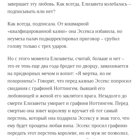
завершает эту любовь. Как всегда, Елизавета колебалась –
подписывать или нет?
Как всегда, подписала. От кошмарной
«квалфицированной казни» она Эссекса избавила, но
неумеха палач подкорректировал приговор – срубил
голову только с трех ударов.
Но с этого момента Елизаветы, считай, больше и нет –
это ее тень еще два года бродит по дворцу, замахивается
на придворных мечом и вопит: «Я мертва, но не
похоронена!» Говорят, что перед казнью Эссекс попросил
свидания с графиней Ноттингем, бывшей его
любовницей и женой его заклятого врага. Незадолго до
смерти Елизаветы умирает и графиня Ноттингем. Перед
смертью она зовет королеву и вручает ей тот самый
перстень, который она подарила Эссексу в знак того, что
ему будет прощена любая вина. Эссекс просил графиню
передать этот перстень королеве, но ее муж не позволил,