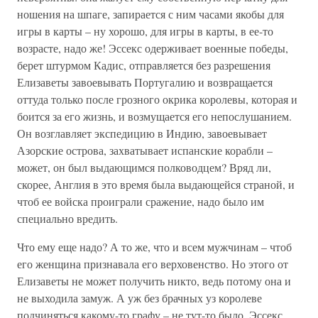
ношения на шпаге, запирается с ним часами якобы для
игры в карты – ну хорошо, для игры в карты, в ее-то
возрасте, надо же! Эссекс одерживает военные победы,
берет штурмом Кадис, отправляется без разрешения
Елизаветы завоевывать Португалию и возвращается
оттуда только после грозного окрика королевы, которая и
боится за его жизнь, и возмущается его непослушанием.
Он возглавляет экспедицию в Индию, завоевывает
Азорские острова, захватывает испанские корабли –
может, он был выдающимся полководцем? Вряд ли,
скорее, Англия в это время была выдающейся страной, и
чтоб ее войска проиграли сражение, надо было им
специально вредить.
Что ему еще надо? А то же, что и всем мужчинам – чтоб
его женщина признавала его верховенство. Но этого от
Елизаветы не может получить никто, ведь потому она и
не выходила замуж. А уж без брачных уз королеве
подчиняться какому-то графу – не тут-то было. Эссекс