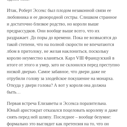
Итак, Роберт Эссекс был плодом незаконной связи ее
любовника и ее двоюродной сестры. Слишком странное
и достаточно близкое родство, но короли выше
предрассудков. Они вообще выше всего, что их
раздражает. До поры до времени. Пока не возвысятся до
такой степени, что на полной скорости не впечатаются
лбом в притолоку, не желая наклониться, поскольку
королю неуместно кланяться. Карл VIII Французский в
итоге от этого и умер, зато не склонился перед преступно
низкой дверью. Самое забавное, что двери даже не
отрубили голову за злодейское покушение на монарха.
Откуда у двери голова? А вот у короля она должна
быть…
Первая встреча Елизаветы и Эссекса поразительна.
Юный аристократ отказался поцеловать королеву и даже
снять перед ней шляпу. Последнее – вообще безумие:
формально это выглядит как претензия на то, что он