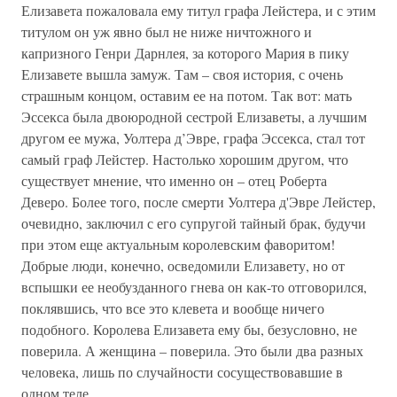
Елизавета пожаловала ему титул графа Лейстера, и с этим
титулом он уж явно был не ниже ничтожного и
капризного Генри Дарнлея, за которого Мария в пику
Елизавете вышла замуж. Там – своя история, с очень
страшным концом, оставим ее на потом. Так вот: мать
Эссекса была двоюродной сестрой Елизаветы, а лучшим
другом ее мужа, Уолтера д’Эвре, графа Эссекса, стал тот
самый граф Лейстер. Настолько хорошим другом, что
существует мнение, что именно он – отец Роберта
Деверо. Более того, после смерти Уолтера д'Эвре Лейстер,
очевидно, заключил с его супругой тайный брак, будучи
при этом еще актуальным королевским фаворитом!
Добрые люди, конечно, осведомили Елизавету, но от
вспышки ее необузданного гнева он как-то отговорился,
поклявшись, что все это клевета и вообще ничего
подобного. Королева Елизавета ему бы, безусловно, не
поверила. А женщина – поверила. Это были два разных
человека, лишь по случайности сосуществовавшие в
одном теле.