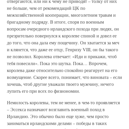
отвергаются, или ни к чему не приводят – толку от них
не больше, чем от рекомендаций ЦК по
межхозяйственной кооперации, многолетним травам и
бригадному подряду. В итоге, споря по военным
вопросам очередного ирландского похода при людях, он
презрительно повернулся к королеве спиной и довел ее
до того, что она дала ему пощечину. Он хватается за меч
и клянется, что даже ее отцу, Генриху VIII, он бы такого
не позволил. Королева отвечает: «Иди и прикажи, чтоб
тебя повесили». Пока это шутка. Пока… Впрочем,
королева даже относительно спокойно реагирует на его
возмущение. Скорее всего, понимает, что виновата – если
хочешь, чтоб другие уважали твоего мужчину, нечего
лупить его при всех по физиономии.
Немилость королевы, тем не менее, в чем-то проявляется
– Эссекса назначают возглавить военный поход в
Ирландию. Это обычно было еще хуже, чем просто
заниматься ирландскими делами – победы в таких