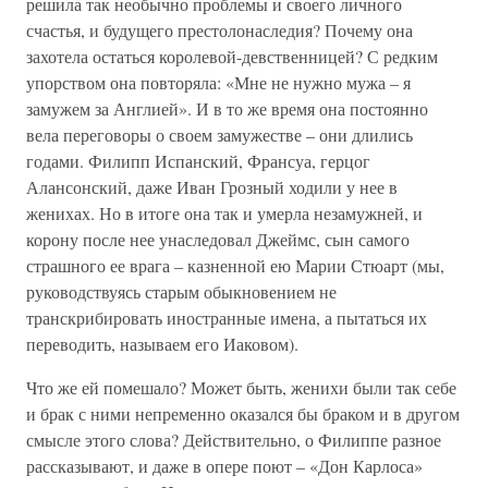
решила так необычно проблемы и своего личного
счастья, и будущего престолонаследия? Почему она
захотела остаться королевой-девственницей? С редким
упорством она повторяла: «Мне не нужно мужа – я
замужем за Англией». И в то же время она постоянно
вела переговоры о своем замужестве – они длились
годами. Филипп Испанский, Франсуа, герцог
Алансонский, даже Иван Грозный ходили у нее в
женихах. Но в итоге она так и умерла незамужней, и
корону после нее унаследовал Джеймс, сын самого
страшного ее врага – казненной ею Марии Стюарт (мы,
руководствуясь старым обыкновением не
транскрибировать иностранные имена, а пытаться их
переводить, называем его Иаковом).
Что же ей помешало? Может быть, женихи были так себе
и брак с ними непременно оказался бы браком и в другом
смысле этого слова? Действительно, о Филиппе разное
рассказывают, и даже в опере поют – «Дон Карлоса»