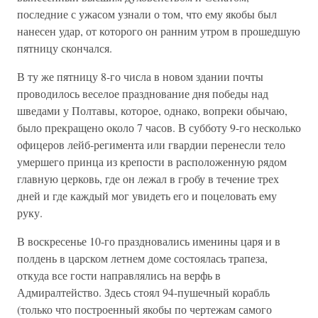
последние с ужасом узнали о том, что ему якобы был
нанесен удар, от которого он ранним утром в прошедшую
пятницу скончался.
В ту же пятницу 8-го числа в новом здании почты
проводилось веселое празднование дня победы над
шведами у Полтавы, которое, однако, вопреки обычаю,
было прекращено около 7 часов. В субботу 9-го несколько
офицеров лейб-регимента или гвардии перенесли тело
умершего принца из крепости в расположенную рядом
главную церковь, где он лежал в гробу в течение трех
дней и где каждый мог увидеть его и поцеловать ему
руку.
В воскресенье 10-го праздновались именины царя и в
полдень в царском летнем доме состоялась трапеза,
откуда все гости направлялись на верфь в
Адмиралтейство. Здесь стоял 94-пушечный корабль
(только что построенный якобы по чертежам самого