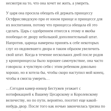
несмотря на то, что она хочет не жить, а умереть.
У царя она просила обещать ей держать принцессу
Остфрисляндскую при ее юном принце и принцессе для
их воспитания, потому что принцесса обещала ей это
сделать. Царь с одобрением отнесся к этому и якобы
пообещал ее двору небольшой дополнительный штат.
Напротив, царица намерена принять к себе некоторых
слуг из овдовевшего двора и таким образом увеличить
свой штат. Когда в течение нескольких дней после родов
у кронпринцессы было хорошее самочувствие, она часто
говорила: я чувствую себя с этим ребенком довольно
хорошо, но я хотела бы, чтобы скоро наступил мой конец,
чтобы я смогла умереть…
…Сегодня камер-юнкер Бестужев уезжает с
нотификацией к Вашему Цесарскому и Королевскому
величеству, но по пути, вероятно, посетит еще какой-
нибудь двор. После того как ночью закончилась тризна по