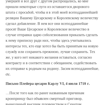
умершей и все друг с другом распрощались, ко мне
пришли некоторые слуги из оставшегося дворового
штата с просьбой, чтобы я в этой моей всеподданнейшей
реляции Вашему Цесарскому и Королевскому величеству
сделал добавление. В нем все они всеподданнейше
просят Ваше Цесарское и Королевское величество в
случае отправки царю соболезнования приказать сделать
к нему приписку ради них, чтобы здесь учитывались
интересы тех, кто еще хотел бы быть принятым на новую
службу или сохранить прежнюю, лучше сохранить. Тех
же, у кого нет никакого желания оставаться, согласно
контракту и в соответствии с обещанием, содействовать
их отправке к родным на родину. Засим всеподданнейше,
etc.
Письмо Плейера цесарю Карлу VI, 4 июля 1718 г.
…После того как по ранее названным причинам
кронпринцу был объявлен смертный приговор,
вынесенный высшим духовенством и Сенатом,