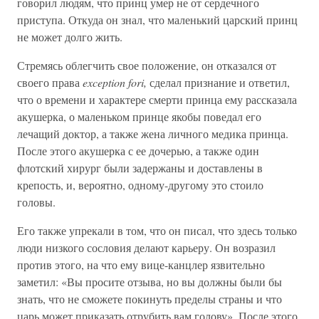
говорил людям, что принц умер не от сердечного
приступа. Откуда он знал, что маленький царский принц
не может долго жить.
Стремясь облегчить свое положение, он отказался от
своего права
exception fori,
сделал признание и ответил,
что о времени и характере смерти принца ему рассказала
акушерка, о маленьком принце якобы поведал его
лечащий доктор, а также жена личного медика принца.
После этого акушерка с ее дочерью, а также один
флотский хирург были задержаны и доставлены в
крепость, и, вероятно, одному-другому это стоило
головы.
Его также упрекали в том, что он писал, что здесь только
люди низкого сословия делают карьеру. Он возразил
против этого, на что ему вице-канцлер язвительно
заметил: «Вы просите отзыва, но вы должны были бы
знать, что не сможете покинуть пределы страны и что
царь может приказать отрубить вам голову». После этого