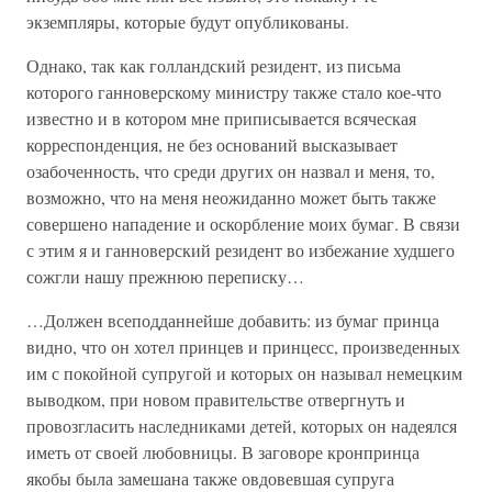
экземпляры, которые будут опубликованы.
Однако, так как голландский резидент, из письма
которого ганноверскому министру также стало кое-что
известно и в котором мне приписывается всяческая
корреспонденция, не без оснований высказывает
озабоченность, что среди других он назвал и меня, то,
возможно, что на меня неожиданно может быть также
совершено нападение и оскорбление моих бумаг. В связи
с этим я и ганноверский резидент во избежание худшего
сожгли нашу прежнюю переписку…
…Должен всеподданнейше добавить: из бумаг принца
видно, что он хотел принцев и принцесс, произведенных
им с покойной супругой и которых он называл немецким
выводком, при новом правительстве отвергнуть и
провозгласить наследниками детей, которых он надеялся
иметь от своей любовницы. В заговоре кронпринца
якобы была замешана также овдовевшая супруга