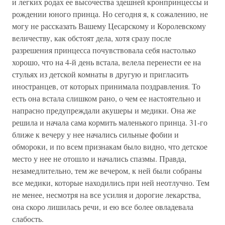
и легких родах ее высочества здешней кронпринцессы и
рождении юного принца. Но сегодня я, к сожалению, не
могу не рассказать Вашему Цесарскому и Королевскому
величеству, как обстоят дела, хотя сразу после
разрешения принцесса почувствовала себя настолько
хорошо, что на 4-й день встала, велела перенести ее на
стульях из детской комнаты в другую и пригласить
иностранцев, от которых принимала поздравления. То
есть она встала слишком рано, о чем ее настоятельно и
напрасно предупреждали акушеры и медики. Она же
решила и начала сама кормить маленького принца. 31-го
ближе к вечеру у нее начались сильные фобии и
обмороки, и по всем признакам было видно, что детское
место у нее не отошло и начались спазмы. Правда,
незамедлительно, тем же вечером, к ней были собраны
все медики, которые находились при ней неотлучно. Тем
не менее, несмотря на все усилия и дорогие лекарства,
она скоро лишилась речи, и ею все более овладевала
слабость.