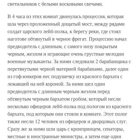
светильников с белыми восковыми свечами.
В 4 часа из этих комнат двинулась процессия, которая
шла через проложенный дощатый мост, между рядами
солдат царского лейб-полка, к берегу реки, где стоял
наготове обтянутый в черное фрегат. Процессию начал
предводитель с длинным, с самого низу покрытым
черным, жезлом и играющие очень грустные мелодии
военные музыканты. За ними следовали 2 барабанщика с
перетянутыми черной материей барабанами, далее один
из гоф-юнкеров нес подушечку из красного бархата с
лежавшей на ней короной. За ними шел один
предводитель с длинным черным жезлом перед
обтянутым черным бархатом гробом, который несли
несколько офицеров лейб-полка под пологом из красного
бархата, под которым они стояли в комнате. Этот полог
также несли 12 человек из офицеров и дворцовых слуг.
Сразу же за ними шли царь с кронпринцем, сенаторы,
местные и иностранные министры, а затем еще один