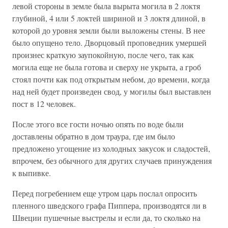
левой стороны в земле была вырыта могила в 2 локтя
глубиной, 4 или 5 локтей шириной и 3 локтя длиной, в
которой до уровня земли были выложены стены. В нее
было опущено тело. Дворцовый проповедник умершей
произнес краткую заупокойную, после чего, так как
могила еще не была готова и сверху не укрыта, а гроб
стоял почти как под открытым небом, до времени, когда
над ней будет произведен свод, у могилы был выставлен
пост в 12 человек.
После этого все гости ночью опять по воде были
доставлены обратно в дом траура, где им было
предложено угощение из холодных закусок и сладостей,
впрочем, без обычного для других случаев принуждения
к выпивке.
Перед погребением еще утром царь послал опросить
пленного шведского графа Пиппера, производятся ли в
Швеции пушечные выстрелы и если да, то сколько на