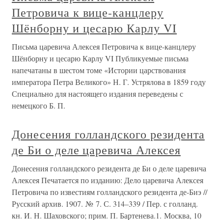
Петровича к вице-канцлеру
Шёнборну и цесарю Карлу VI
Письма царевича Алексея Петровича к вице-канцлеру
Шёнборну и цесарю Карлу VI Публикуемые письма
напечатаны в шестом томе «Истории царствования
императора Петра Великого» Н. Г. Устрялова в 1859 году
Специально для настоящего издания переведены с
немецкого Б. П.
Донесения голландского резидента
де Би о деле царевича Алексея
Донесения голландского резидента де Би о деле царевича
Алексея Печатается по изданию: Дело царевича Алексея
Петровича по известиям голландского резидента де-Биэ //
Русский архив. 1907. № 7. С. 314–339 / Пер. с голланд.
кн. И. Н. Шаховского; прим. П. Бартенева.1. Москва, 10