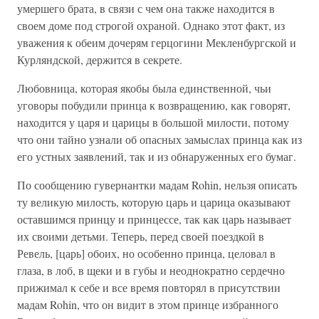
умершего брата, в связи с чем она также находится в
своем доме под строгой охраной. Однако этот факт, из
уважения к обеим дочерям герцогини Мекленбургской и
Курляндской, держится в секрете.
Любовница, которая якобы была единственной, чьи
уговоры побудили принца к возвращению, как говорят,
находится у царя и царицы в большой милости, потому
что они тайно узнали об опасных замыслах принца как из
его устных заявлений, так и из обнаруженных его бумаг.
По сообщению гувернантки мадам Rohin, нельзя описать
ту великую милость, которую царь и царица оказывают
оставшимся принцу и принцессе, так как царь называет
их своими детьми. Теперь, перед своей поездкой в
Ревель, [царь] обоих, но особенно принца, целовал в
глаза, в лоб, в щеки и в губы и неоднократно сердечно
прижимал к себе и все время повторял в присутствии
мадам Rohin, что он видит в этом принце избранного