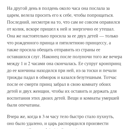
На другой день в полдень около часа она послала за
царем, велела просить его к себе, чтобы попрощаться.
Последний, несмотря на то, что сам не совсем оправился
от колик, вскоре пришел к ней и энергично ее утешал.
Она же настоятельно просила за ее двух детей — только
что рожденного принца и пятилетнюю принцессу, а
также просила обещать отправить из страны ее
оставшихся слуг. Наконец после полуночи того же вечера
между 1 и 2 часами она скончалась. Ее супруг кронпринц
до ее кончины находился при ней, из-за тоски и печали
трижды падал в обморок и казался безутешным. Тотчас
после ее смерти принц забрал в свою комнату обоих
детей и двух женщин, чтобы их оставить и держать для
воспитания этих двоих детей. Вещи и комнаты умершей
были опечатаны.
Вчера же, когда в 3-м часу тело быстро стало пухнуть,
оно было удалено, и царь распорядился произвести