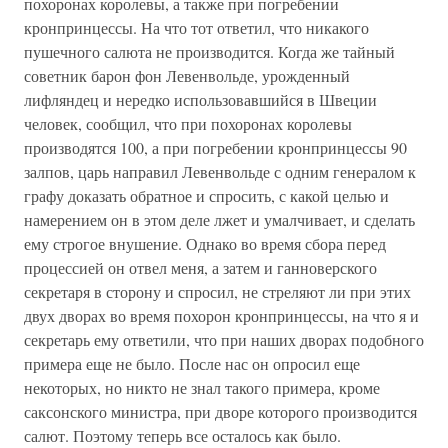
похоронах королевы, а также при погребении
кронпринцессы. На что тот ответил, что никакого
пушечного салюта не производится. Когда же тайный
советник барон фон Левенвольде, урожденный
лифляндец и нередко использовавшийся в Швеции
человек, сообщил, что при похоронах королевы
производятся 100, а при погребении кронпринцессы 90
залпов, царь направил Левенвольде с одним генералом к
графу доказать обратное и спросить, с какой целью и
намерением он в этом деле лжет и умалчивает, и сделать
ему строгое внушение. Однако во время сбора перед
процессией он отвел меня, а затем и ганноверского
секретаря в сторону и спросил, не стреляют ли при этих
двух дворах во время похорон кронпринцессы, на что я и
секретарь ему ответили, что при наших дворах подобного
примера еще не было. После нас он опросил еще
некоторых, но никто не знал такого примера, кроме
саксонского министра, при дворе которого производится
салют. Поэтому теперь все осталось как было.