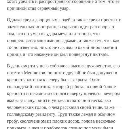
хотят убедить и распространяют сообщение о том, что ее
причиной стал сердечный удар.
Однако среди дворцовых людей, а также среди простых и
значительных иностранцев скрытно идут разговоры о
том, что он умер от удара меча или топора, что
подкрепляется многими догадками, а также тем, что, как
точно известно, никто не слышал о какой-либо болезни
принца и что накануне он был подвергнут пыткам.
В день смерти у него собралось высшее духовенство, его
посетил Меншиков, но никто другой не был допущен в
крепость, которая к вечеру была закрыта. Один
голландский плотник, который работал в новой башне
крепости и незаметно остался наверху ночевать, вечером
якобы заглянул вниз и увидел в пыточной несколько
человеческих голов, о чем рассказал своей теще, та же —
голландскому резиденту. Труп также лежал в обычном
гробу, сколоченном из плохих досок, голова несколько
прикрыта, а шея и подбородок словно под моду были