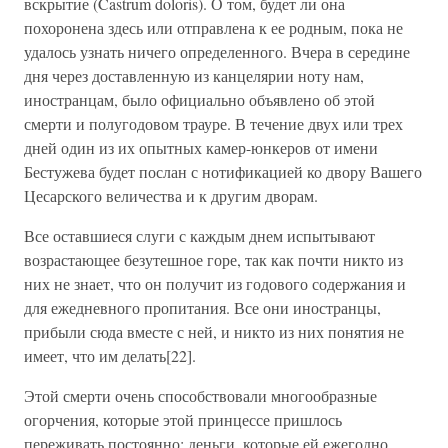
вскрытие (Castrum doloris). О том, будет ли она
похоронена здесь или отправлена к ее родным, пока не
удалось узнать ничего определенного. Вчера в середине
дня через доставленную из канцелярии ноту нам,
иностранцам, было официально объявлено об этой
смерти и полугодовом трауре. В течение двух или трех
дней один из их опытных камер-юнкеров от имени
Бестужева будет послан с нотификацией ко двору Вашего
Цесарского величества и к другим дворам.
Все оставшиеся слуги с каждым днем испытывают
возрастающее безутешное горе, так как почти никто из
них не знает, что он получит из годового содержания и
для ежедневного пропитания. Все они иностранцы,
прибыли сюда вместе с ней, и никто из них понятия не
имеет, что им делать[22].
Этой смерти очень способствовали многообразные
огорчения, которые этой принцессе пришлось
переживать постоянно: деньги, которые ей ежегодно