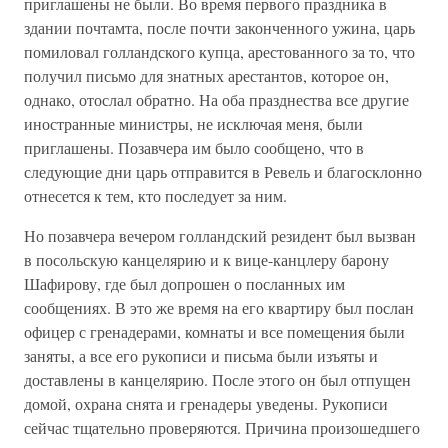
приглашены не были. Во время первого праздника в
здании почтамта, после почти законченного ужина, царь
помиловал голландского купца, арестованного за то, что
получил письмо для знатных арестантов, которое он,
однако, отослал обратно. На оба празднества все другие
иностранные министры, не исключая меня, были
приглашены. Позавчера им было сообщено, что в
следующие дни царь отправится в Ревель и благосклонно
отнесется к тем, кто последует за ним.
Но позавчера вечером голландский резидент был вызван
в посольскую канцелярию и к вице-канцлеру барону
Шафирову, где был допрошен о посланных им
сообщениях. В это же время на его квартиру был послан
офицер с гренадерами, комнаты и все помещения были
заняты, а все его рукописи и письма были изъяты и
доставлены в канцелярию. После этого он был отпущен
домой, охрана снята и гренадеры уведены. Рукописи
сейчас тщательно проверяются. Причина произошедшего