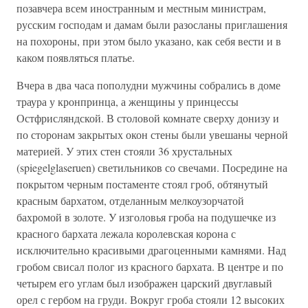
позавчера всем иностранным и местным министрам,
русским господам и дамам были разосланы приглашения
на похороны, при этом было указано, как себя вести и в
каком появляться платье.
Вчера в два часа пополудни мужчины собрались в доме
траура у кронпринца, а женщины у принцессы
Остфрисляндской. В столовой комнате сверху донизу и
по сторонам закрытых окон стены были увешаны черной
материей. У этих стен стояли 36 хрустальных
(spiegelglaseruen) светильников со свечами. Посредине на
покрытом черным постаменте стоял гроб, обтянутый
красным бархатом, отделанным мелкоузорчатой
бахромой в золоте. У изголовья гроба на подушечке из
красного бархата лежала королевская корона с
исключительно красивыми драгоценными камнями. Над
гробом свисал полог из красного бархата. В центре и по
четырем его углам был изображен царский двуглавый
орел с гербом на груди. Вокруг гроба стояли 12 высоких