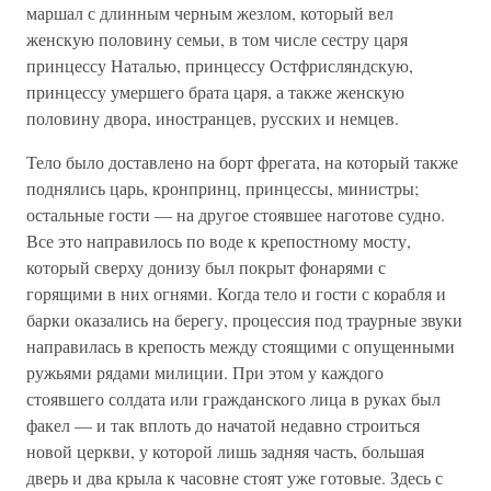
маршал с длинным черным жезлом, который вел
женскую половину семьи, в том числе сестру царя
принцессу Наталью, принцессу Остфрисляндскую,
принцессу умершего брата царя, а также женскую
половину двора, иностранцев, русских и немцев.
Тело было доставлено на борт фрегата, на который также
поднялись царь, кронпринц, принцессы, министры;
остальные гости — на другое стоявшее наготове судно.
Все это направилось по воде к крепостному мосту,
который сверху донизу был покрыт фонарями с
горящими в них огнями. Когда тело и гости с корабля и
барки оказались на берегу, процессия под траурные звуки
направилась в крепость между стоящими с опущенными
ружьями рядами милиции. При этом у каждого
стоявшего солдата или гражданского лица в руках был
факел — и так вплоть до начатой недавно строиться
новой церкви, у которой лишь задняя часть, большая
дверь и два крыла к часовне стоят уже готовые. Здесь с