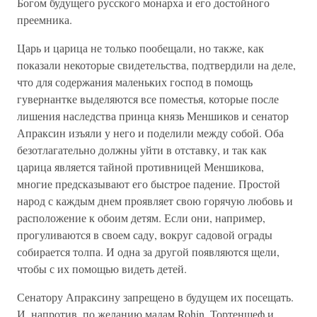
Богом будущего русского монарха и его достойного
преемника.
Царь и царица не только пообещали, но также, как
показали некоторые свидетельства, подтвердили на деле,
что для содержания маленьких господ в помощь
гувернантке выделяются все поместья, которые после
лишения наследства принца князь Меншиков и сенатор
Апраксин изъяли у него и поделили между собой. Оба
безотлагательно должны уйти в отставку, и так как
царица является тайной противницей Меншикова,
многие предсказывают его быстрое падение. Простой
народ с каждым днем проявляет свою горячую любовь и
расположение к обоим детям. Если они, например,
прогуливаются в своем саду, вокруг садовой ограды
собирается толпа. И одна за другой появляются щели,
чтобы с их помощью видеть детей.
Сенатору Апраксину запрещено в будущем их посещать.
И, напротив, по желанию мадам Rohin, Тортеншеф и