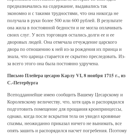
предназначались на содержание, выдавались так
экономно и с такими трудностями, что она никогда не
получала в руки более 500 или 600 рублей. В результате
она жила в постоянной бедности и не могла оплачивать
своих слуг. У всех торговцев остались долги ее и ее
дворовых людей. Она отмечала отчуждение царского
двора по отношению к ней из-за рождения их принца и
знала, что царица старается ее скрытно преследовать. Из-
за всего этого она была постоянно удручена.
Письмо Плейера цесарю Карлу VI, 8 ноября 1715 г., из
С.-Петербурга
Всеподданнейше имею сообщить Вашему Цесарскому и
Королевскому величеству, что, хотя царь и распорядился
подготовить помещение для прощания кронпринцессы,
однако, когда после вскрытия тела он увидел кровяные
спазмы, неожиданно приказал ничего не вынимать, все
опять зашить и распорядился насчет погребения. Поэтому