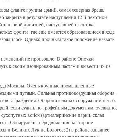
евом фланге группы армий, самая северная брешь
о закрыта в результате наступления 12-й пехотной
-й танковой дивизией, наступавшей с востока.
тках фронта, где еще имеются образовавшиеся в ходе
азрядилось. Однако прочным такое положение назвать
 изменений не произошло. В районе Опочки
путь к своим изолированным частям и вывести их из
орода Москвы. Очень крупные промышленные
ездными путями. Сильная противовоздушная оборона.
атов заграждения. Оборонительных сооружений нет. б.
рый, если судить по трофейным документам, очевидно,
 сухопутных войск (артиллерийские парки, склад
). в. Обнаружены передвижения на стороне
уссы и Великих Лук на Бологое; 2) в районе западнее
, является конечным железнодорожным пунктом