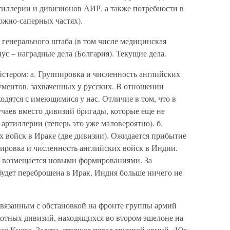
иллерии и дивизионов АИР, а также потребности в
ожно-саперных частях).
 генерального штаба (в том числе медицинская
иус – наградные дела (Болгария). Текущие дела.
стером: а. Группировка и численность английских
ументов, захваченных у русских. В отношении
одятся с имеющимися у нас. Отличие в том, что в
учаев вместо дивизий бригады, которые еще не
 артиллерии (теперь это уже маловероятно). б.
х войск в Ираке (две дивизии). Ожидается прибытие
пировка и численность английских войск в Индии.
т возмещается новыми формированиями. За
будет переброшена в Ирак, Индия больше ничего не
связанным с обстановкой на фронте группы армий
отных дивизий, находящихся во втором эшелоне на
ее Киева. Задача, стоящая перед группой армий «Юг»,