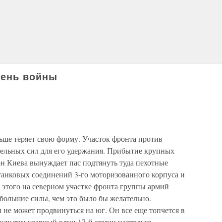
день войны
ше теряет свою форму. Участок фронта против
тельных сил для его удержания. Прибытие крупных
он Киева вынуждает пас подтянуть туда пехотные
танковых соединений 3-го моторизованного корпуса и
е этого на северном участке фронта группы армий
большие силы, чем это было бы желательно.
не может продвинуться на юг. Он все еще топчется в
жду том ударный клин 17-й армии настолько