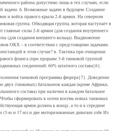
аченного района допустимо лишь в тех случаях, если
 задачи. б. Возможные задачи в будущем: Создание
ии и войск правого крыла 2-й армии. На северном
анковая группа. Обходящая группа, которая наступает в
т главные силы 2-й армии (для создания внутреннего
ппы (для создания внешнего кольца). Выдвижение
рвов ОКХ – в соответствии с предстоящими задачами.
инстанций в этом случае? в. Тактика при очищении
равого фланга (при прорыве 3-й танковой группой
 подвижных соединений: 60% штатного состава{6}.
полнения танковой программы фюрера{7}. Доведение
ве двух (танковых) батальонов каждая (кроме Африки,
альонного состава) при наличии в каждом батальоне
. Чтобы сформировать к осени восемь новых танковых
ействующая армия должна к концу, а то и к середине
и (3-ю и 17-ю) и две моторизованные дивизии (обе Из
нных дивизий до 18 можно за счет уже имеющихся 10