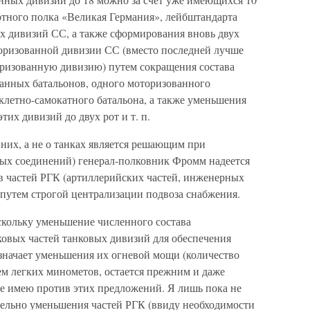
отного полка «Великая Германия», лейбштандарта
х дивизий СС, а также сформирования вновь двух
оризованной дивизии СС (вместо последней лучше
ризованную дивизию) путем сокращения состава
анных батальонов, одного моторизованного
клетно-самокатного батальона, а также уменьшения
их дивизий до двух рот и т. п.
них, а не о танках является решающим при
ых соединений) генерал-полковник Фромм надеется
ов частей РГК (артиллерийских частей, инженерных
е путем строгой централизации подвоза снабжения.
скольку уменьшение численного состава
овых частей танковых дивизий для обеспечения
начает уменьшения их огневой мощи (количество
ем легких минометов, остается прежним и даже
не имею против этих предложений. Я лишь пока не
тельно уменьшения частей РГК (ввиду необходимости