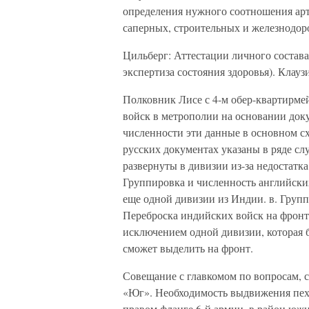
определения нужного соотношения арт
саперных, строительных и железнодор
Цильберг: Аттестации личного состава
экспертиза состояния здоровья). Клауз
Полковник Лисе с 4-м обер-квартирмей
войск в метрополии на основании док
численности эти данные в основном сх
русских документах указаны в ряде сл
развернуты в дивизии из-за недостатка
Группировка и численность английски
еще одной дивизии из Индии. в. Груп
Переброска индийских войск на фрон
исключением одной дивизии, которая 
сможет выделить на фронт.
Совещание с главкомом по вопросам, 
«Юг». Необходимость выдвижения пех
правом фланге 6-й армии, в район южн