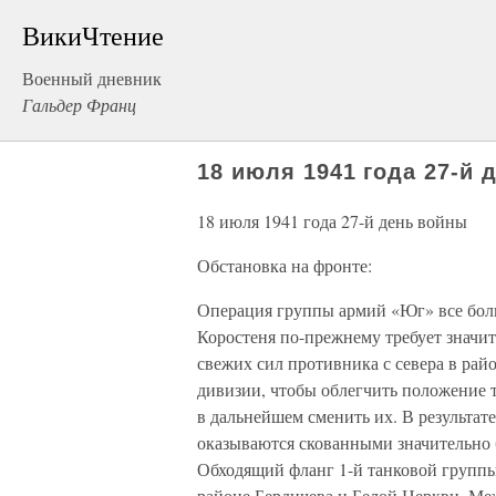
ВикиЧтение
Военный дневник
Гальдер Франц
18 июля 1941 года 27-й 
18 июля 1941 года 27-й день войны
Обстановка на фронте:
Операция группы армий «Юг» все боль
Коростеня по-прежнему требует значи
свежих сил противника с севера в рай
дивизии, чтобы облегчить положение 
в дальнейшем сменить их. В результат
оказываются скованными значительно 
Обходящий фланг 1-й танковой группы 
районе Бердичева и Белой Церкви. Ме