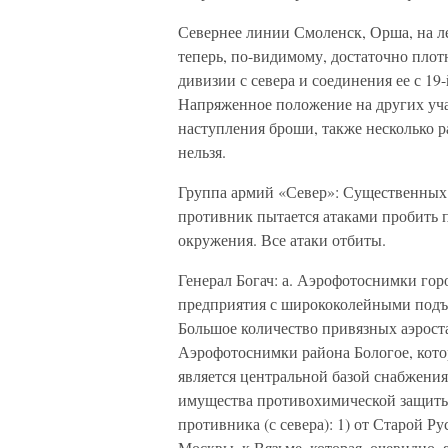
Севернее линии Смоленск, Орша, на л
теперь, по-видимому, достаточно плотн
дивизии с севера и соединения ее с 19
Напряженное положение на других учас
наступления броши, также несколько р
нельзя.
Группа армий «Север»: Существенных
противник пытается атаками пробить 
окружения. Все атаки отбиты.
Генерал Богач: а. Аэрофотоснимки г
предприятия с ширококолейными подъ
Большое количество привязных аэрост
Аэрофотоснимки района Бологое, кото
является центральной базой снабжения
имущества противохимической защиты
противника (с севера): 1) от Старой Р
Москвы, к Вязьме, которая, очевидно