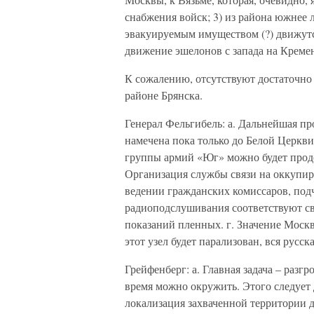
снабжения войск; 3) из района южнее 
эвакуируемым имуществом (?) движутс
движение эшелонов с запада на Креме
К сожалению, отсутствуют достаточно
районе Брянска.
Генерал Фельгибель: а. Дальнейшая п
намечена пока только до Белой Церкви
группы армий «Юг» можно будет продо
Организация службы связи на оккупир
ведении гражданских комиссаров, под
радиоподслушивания соответствуют с
показаний пленных. г. Значение Москв
этот узел будет парализован, вся русск
Грейфенберг: а. Главная задача – разг
время можно окружить. Этого следует 
локализация захваченной территории 