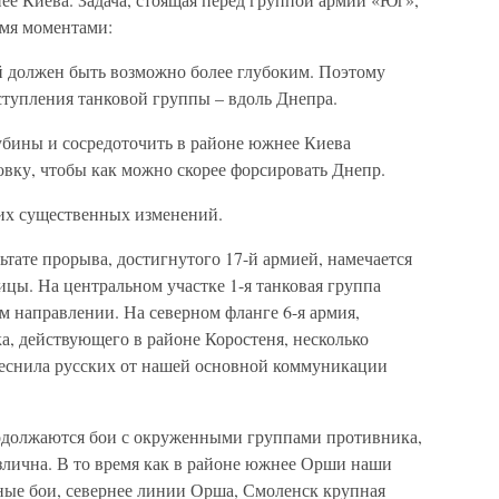
умя моментами:
й должен быть возможно более глубоким. Поэтому
ступления танковой группы – вдоль Днепра.
убины и сосредоточить в районе южнее Киева
вку, чтобы как можно скорее форсировать Днепр.
их существенных изменений.
тате прорыва, достигнутого 17-й армией, намечается
цы. На центральном участке 1-я танковая группа
м направлении. На северном фланге 6-я армия,
а, действующего в районе Коростеня, несколько
теснила русских от нашей основной коммуникации
одолжаются бои с окруженными группами противника,
злична. В то время как в районе южнее Орши наши
ные бои, севернее линии Орша, Смоленск крупная