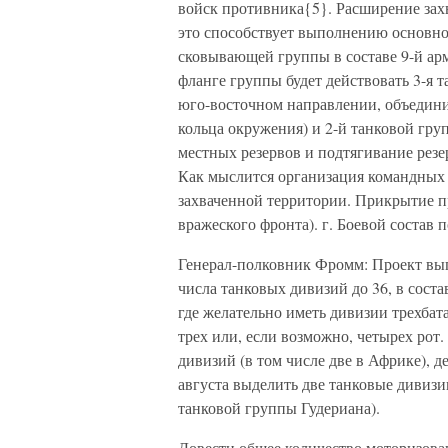
войск противника{5}. Расширение захв
это способствует выполнению основной
сковывающей группы в составе 9-й арм
фланге группы будет действовать 3-я т
юго-восточном направлении, объедини
кольца окружения) и 2-й танковой гру
местных резервов и подтягивание резе
Как мыслится организация командных 
захваченной территории. Прикрытие п
вражеского фронта). г. Боевой состав
Генерал-полковник Фромм: Проект вы
числа танковых дивизий до 36, в соста
где желательно иметь дивизии трехбат
трех или, если возможно, четырех рот
дивизий (в том числе две в Африке), д
августа выделить две танковые дивизи
танковой группы Гудериана).
Довести общее количество моторизова