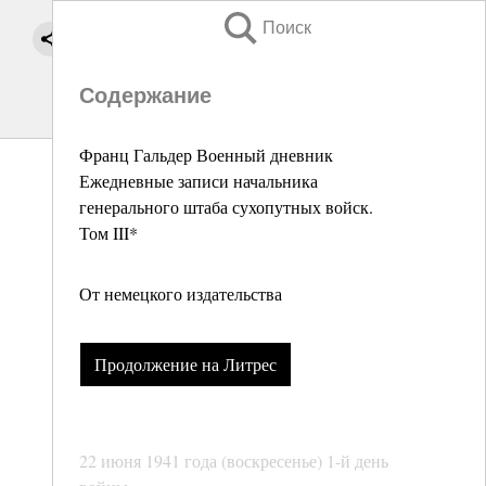
Поиск
Содержание
Франц Гальдер Военный дневник
Ежедневные записи начальника
генерального штаба сухопутных войск.
Том III*
От немецкого издательства
Продолжение на Литрес
22 июня 1941 года (воскресенье) 1-й день