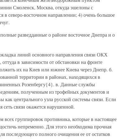
линии Смоленск, Москва, откуда эшелоны с
я в северо-восточном направлении; 4) очень большое
нчуг.
 полные разведданные о районе восточное Днепра и о
рокладка линий основного направления связи ОКХ
, оттуда в зависимости от обстановки на фронте
лжить их на Киев или южнее Киева через Днепр. б.
ованной территории в районах, находящихся в
чиненных Розенбергу{4}. в. Данные службы
ведениям, полученным из трофейных документов и
ы как центрального узла русской системы связи. Если
ая сеть связи окажется нарушенной.
ром всех группировок противника, которые в настоящее
достичь непременно. Для этого необходима прочная
для последующего полного очищения ее от остатков