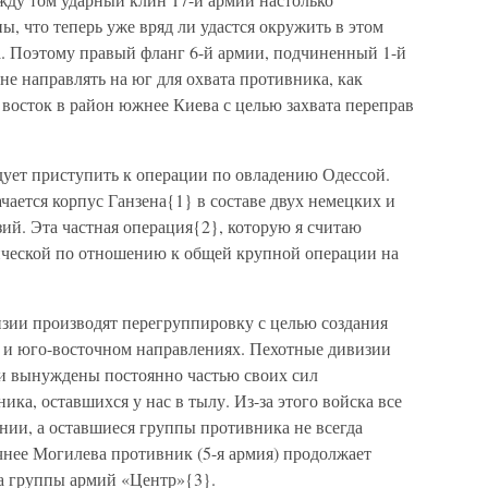
ы, что теперь уже вряд ли удастся окружить в этом
. Поэтому правый фланг 6-й армии, подчиненный 1-й
не направлять на юг для охвата противника, как
а восток в район южнее Киева с целью захвата переправ
дует приступить к операции по овладению Одессой.
чается корпус Ганзена{1} в составе двух немецких и
ий. Эта частная операция{2}, которую я считаю
рической по отношению к общей крупной операции на
зии производят перегруппировку с целью создания
 и юго-восточном направлениях. Пехотные дивизии
и вынуждены постоянно частью своих сил
ка, оставшихся у нас в тылу. Из-за этого войска все
нии, а оставшиеся группы противника не всегда
чнее Могилева противник (5-я армия) продолжает
а группы армий «Центр»{3}.