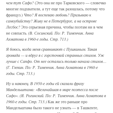
чем тут Сафо?
(Это она не про Тарковского — словечко
многие подхватили, а тут еще так разошлась, потому что
француз.)
Что? Я воспеваю любовь? Призываю к
самоубийству? Живу не в Петербурге, а на острове
Лесбос?
Это серьезная причина, чтобы поэтам ни в чем
не совпасть.
(В. Сосинский. По: Р. Тименчик. Анна
Ахматова в 1960-е годы. Стр. 713.)
Я боюсь, когда меня сравнивают с Пушкиным. Такая
громада — и вдруг я с горсточкой странных стихов. Уж
лучше с Сапфо. От нее остались только начала стихов…
(Г. Глекин. По: Р. Тименчик. Анна Ахматова в 1960-е
годы. Стр. 713.)
Ну и наконец. В 1950-е годы ей сказали фразу
Мандельштама: «Величайшая в мире поэтесса после
Сафо». (Я. Рогинский. По: Р. Тименчик. Анна Ахматова в
1960-е годы. Стр. 713.)
Как же это раньше про
Мандельштама было такого не узнать — в Ташкенте,