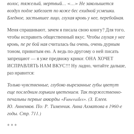
волос, тяжелый, мертвый… <…> Не заколышется
воздух подле забегает по коже бес ехидной усмешки.
Бледное, застывшее лицо, глухая кровь у нее, перебойная.
Меня спрашивают, зачем я писала свою книгу? Для того,
чтобы исправить общественный вкус. Чтобы
глухая у нее
кровь, пе ре бой ная
считалась бы очень, очень дурным
тоном, привитым ею. А ведь по-другому о ней писать
запрещают — я уже предвижу крики: ОНА ХОЧЕТ
ИСПРАВЛЯТЬ НАМ ВКУС!!! Ну ладно, читайте дальше,
раз нравится:
Только чувственные, глубоко вырезанные губы цветут
еще последним горьким цветением. Так торжественно-
печальны первые аккорды «Funerailes». (З. Елеев.
Ю. Анненков. По: Р. Тименчик. Анна Ахматова в 1960-е
годы. Стр. 711.)
* * *