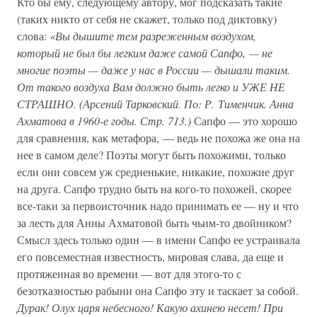
Кто бы ему, следующему автору, мог подсказать такие
(таких никто от себя не скажет, только под диктовку)
слова:
«Вы дышите тем разреженным воздухом,
который не был бы легким даже самой Сапфо, — не
многие поэты — даже у нас в России — дышали таким.
От такого воздуха Вам должно быть легко и УЖЕ НЕ
СТРАШНО. (Арсений Тарковский. По: Р. Тименчик. Анна
Ахматова в 1960-е годы. Стр. 713.)
Сапфо — это хорошо
для сравнения, как метафора, — ведь не похожа же она на
нее в самом деле? Поэты могут быть похожими, только
если они совсем уж средненькие, никакие, похожие друг
на друга. Сапфо трудно быть на кого-то похожей, скорее
все-таки за первоисточник надо принимать ее — ну и что
за лесть для Анны Ахматовой быть чьим-то двойником?
Смысл здесь только один — в имени Сапфо ее устраивала
его повсеместная известность, мировая слава, да еще и
протяженная во времени — вот для этого-то с
безотказностью рабыни она Сапфо эту и таскает за собой.
Дурак! Олух царя небесного! Какую ахинею несет! При