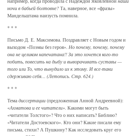
например, когда проводила с Надеждой Яковлевной
наши
ночи в бабьей болтовне?
Та, наверное, все «фразы»
Мандельштама наизусть помнила.
* * *
Письмо Д. Е. Максимова. Поздравляет с Новым годом и
выходом «Поэмы без героя».
Но почему, почему, почему
она не целиком напечатана!! За это хочется кого-то
побить, повесить на дыбу и выворачивать суставы —
того или То, что вынудило их к этому. И все-таки
сдерживаю себя… (Летопись. Стр. 624.)
* * *
Тема
диссертации
(предложенная Анной Андреевной):
«
Ахматова и ее читатели».
Какими могут быть
«читатели Толстого»? Что о них написать? Библию?
«Читатели Достоевского». Кто они? Какие писали ему
письма, стихи? А Пушкину? Как исследовать круг его