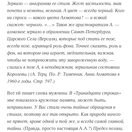
Зеркало — анаграмма ее стиля. Жест застылости, знак
почета и немоты, величия. А цвет — всегда черный. Кого
ни спроси — какого цвета Ахматова? — и всякий
скажет: черного. <…> Таков же аристократизм А. —
алмазное зеркало в обрамлении Санкт-Петербурга,
Царского Села (Версаля), которые под стать ее позе,
всегда позе, играющей роль фона. Точнее сказать, роль и
фон, на котором она играет, медлительная, важная,
чтобы не потревожить эту завороженную воду, —
слились в позе А, в неподвижном, зеркальном состоянии
Королевы.) (А. Терц. По: Р. Тименчик. Анна Ахматова в
1960-е годы. Стр. 597.)
Вот ей пишет снова мужчина:
В «Тринадцати строках»
мне показалось кружение памяти, может быть,
неправильно. У Вас стали очень тайные обращения в
стихах, поэтому все так открыто. Как природа ничего
не прячет, кроме одной и той же, и всегда самой главной,
тайны.
(Правда, просто настоящая А.А.?)
Предел поэзии,