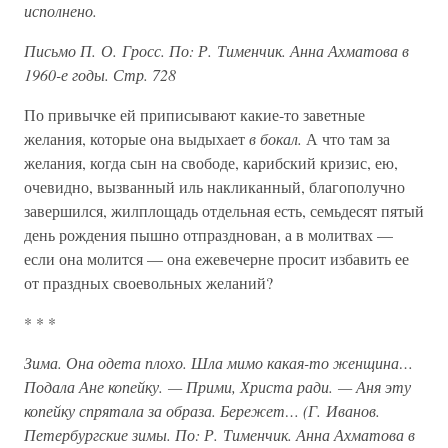
исполнено.
Письмо П. О. Гросс. По: Р. Тименчик. Анна Ахматова в
1960-е годы. Стр. 728
По привычке ей приписывают какие-то заветные
желания, которые она выдыхает
в бокал.
А что там за
желания, когда сын на свободе, карибский кризис, ею,
очевидно, вызванный иль накликанный, благополучно
завершился, жилплощадь отдельная есть, семьдесят пятый
день рождения пышно отпразднован, а в молитвах —
если она молится — она ежевечерне просит избавить ее
от праздных своевольных желаний?
* * *
Зима. Она одета плохо. Шла мимо какая-то женщина…
Подала Ане копейку. — Прими, Христа ради. — Аня эту
копейку спрятала за образа. Бережет… (Г. Иванов.
Петербургские зимы. По: Р. Тименчик. Анна Ахматова в