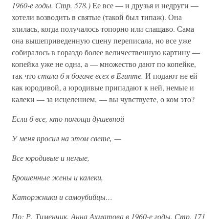
1960-е годы. Стр. 578.)
Ее все — и друзья и недруги —
хотели возводить в святые (такой был типаж). Она
злилась, когда получалось топорно или слащаво. Сама
она вышеприведенную сцену переписала, но все уже
собиралось в гораздо более величественную картину —
копейка уже не одна, а — множество дают по копейке,
так что
стала б я богаче всех в Египте.
И подают не ей
как юродивой, а юродивые припадают к ней, немые и
калеки — за исцелением, — вы чувствуете, о ком это?
Если б все, кто помощи душевной
У меня просил на этом свете, —
Все юродивые и немые,
Брошенные жены и калеки,
Каторжники и самоубийцы…
По: Р. Тименчик. Анна Ахматова в 1960-е годы. Стр. 171