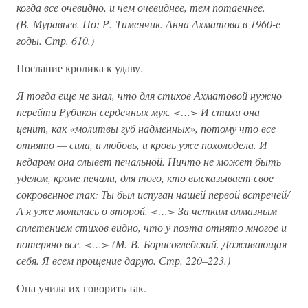
когда все очевидно, и чем очевиднее, тем потаеннее.
(В. Муравьев. По: Р. Тименчик. Анна Ахматова в 1960-е
годы. Стр. 610.)
Послание кролика к удаву.
Я тогда еще не знал, что для стихов Ахматовой нужно
перейти Рубикон сердечных мук. <…> И стихи она
ценит, как «молитвы губ надменных», потому что все
отнято — сила, и любовь, и кровь уже похолодела. И
недаром она слывет печальной. Ничто не может быть
уделом, кроме печали, для того, кто высказывает свое
сокровенное так: Ты был испуган нашей первой встречей/
А я уже молилась о второй. <…> За четким алмазным
сплетением стихов видно, что у поэта отнято многое и
потеряно все. <…> (М. В. Борисоглебский. Доживающая
себя. Я всем прощение дарую. Стр. 220–223.)
Она учила их говорить так.