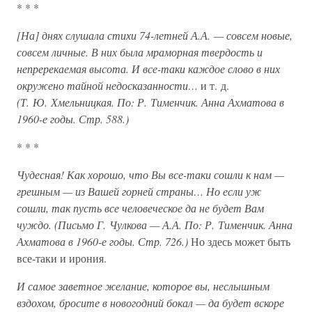
* * *
[На] днях слушала стихи 74-летней А.А. — совсем новые,
совсем личные. В них была мраморная твердость и
непререкаемая высота. И все-таки каждое слово в них
окружено тайной недосказанности…
и т. д.
(Т. Ю. Хмельницкая. По: Р. Тименчик. Анна Ахматова в
1960-е годы. Стр. 588.)
* * *
Чудесная! Как хорошо, что Вы все-таки сошли к нам —
грешным — из Вашей горней страны… Но если уж
сошли, так пусть все человеческое да не будет Вам
чуждо. (Письмо Г. Чулкова — А.А. По: Р. Тименчик. Анна
Ахматова в 1960-е годы. Стр. 726.)
Но здесь может быть
все-таки и ирония.
И самое заветное желание, которое вы, неслышным
вздохом, бросите в новогодний бокал — да будет вскоре