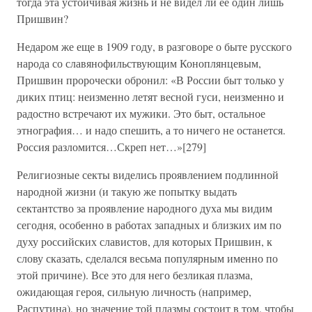
тогда эта устойчивая жизнь и не видел ли ее один лишь
Пришвин?
Недаром же еще в 1909 году, в разговоре о быте русского
народа со славянофильствующим Коноплянцевым,
Пришвин пророчески обронил: «В России быт только у
диких птиц: неизменно летят весной гуси, неизменно и
радостно встречают их мужики. Это быт, остальное
этнография… и надо спешить, а то ничего не останется.
Россия разломится…Скреп нет…»[279]
Религиозные секты виделись проявлением подлинной
народной жизни (и такую же попытку выдать
сектантство за проявление народного духа мы видим
сегодня, особенно в работах западных и близких им по
духу российских славистов, для которых Пришвин, к
слову сказать, сделался весьма популярным именно по
этой причине). Все это для него безликая плазма,
ожидающая героя, сильную личность (например,
Распутина), но значение той плазмы состоит в том, чтобы