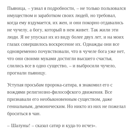
Пьяница, – узнал я подробности, – не только пользовался
имуществом и заработком своих людей, но требовал,
когда ему вздумается, их жен, и они покорно отдавались
не чучелу, а богу, который в нем живет. Так жили эти
люди. Я не упускал их из виду более двух лет, и на моих
глазах совершилось воскресение их. Однажды они все
одновременно почувствовали, что в чучеле бога уже нет,
что они своими муками достигли высшего счастья,
слились все в одно существо, – и выбросили чучело,
прогнали пьяницу.
Уступая просьбам пророка-сатира, я знакомил его с
вождями религиозно-философского движения. Все
признавали его необыкновенным существом, даже
гениальным, демоническим. Но никто из них не пожелал
броситься в чан.
– Шалуны! – сказал сатир и куда-то исчез».