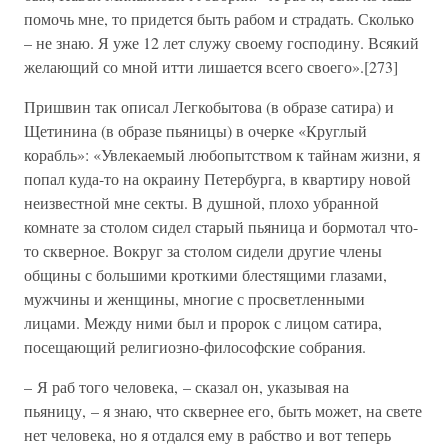
помочь мне, то придется быть рабом и страдать. Сколько
– не знаю. Я уже 12 лет служу своему господину. Всякий
желающий со мной итти лишается всего своего».[273]
Пришвин так описал Легкобытова (в образе сатира) и
Щетинина (в образе пьяницы) в очерке «Круглый
корабль»: «Увлекаемый любопытством к тайнам жизни, я
попал куда-то на окраину Петербурга, в квартиру новой
неизвестной мне секты. В душной, плохо убранной
комнате за столом сидел старый пьяница и бормотал что-
то скверное. Вокруг за столом сидели другие члены
общины с большими кроткими блестящими глазами,
мужчины и женщины, многие с просветленными
лицами. Между ними был и пророк с лицом сатира,
посещающий религиозно-философские собрания.
– Я раб того человека, – сказал он, указывая на
пьяницу, – я знаю, что сквернее его, быть может, на свете
нет человека, но я отдался ему в рабство и вот теперь