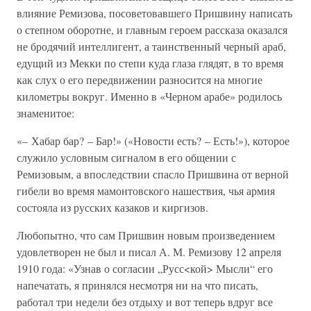
влияние Ремизова, посоветовавшего Пришвину написать
о степном оборотне, и главным героем рассказа оказался
не бродячий интеллигент, а таинственный черный араб,
едущий из Мекки по степи куда глаза глядят, в то время
как слух о его передвижении разносится на многие
километры вокруг. Именно в «Черном арабе» родилось
знаменитое:
«– Хабар бар? – Бар!» («Новости есть? – Есть!»), которое
служило условным сигналом в его общении с
Ремизовым, а впоследствии спасло Пришвина от верной
гибели во время мамонтовского нашествия, чья армия
состояла из русских казаков и киргизов.
Любопытно, что сам Пришвин новым произведением
удовлетворен не был и писал А. М. Ремизову 12 апреля
1910 года: «Узнав о согласии „Русс<кой> Мысли“ его
напечатать, я принялся несмотря ни на что писать,
работал три недели без отдыху и вот теперь вдруг все