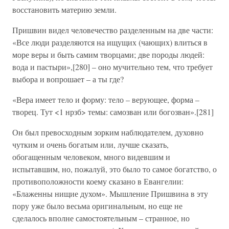
восстановить материю земли.
Пришвин видел человечество разделенным на две части:
«Все люди разделяются на ищущих (чающих) влиться в
море веры и быть самим творцами; две породы людей:
вода и пастыри»,[280] – оно мучительно тем, что требует
выбора и вопрошает – а ты где?
«Вера имеет тело и форму: тело – верующее, форма –
творец. Тут <1 нрзб> темы: самозван или богозван».[281]
Он был превосходным зорким наблюдателем, духовно
чутким и очень богатым или, лучше сказать,
обогащенным человеком, много видевшим и
испытавшим, но, пожалуй, это было то самое богатство, о
противоположности коему сказано в Евангелии:
«Блаженны нищие духом». Мышление Пришвина в эту
пору уже было весьма оригинальным, но еще не
сделалось вполне самостоятельным – странное, но