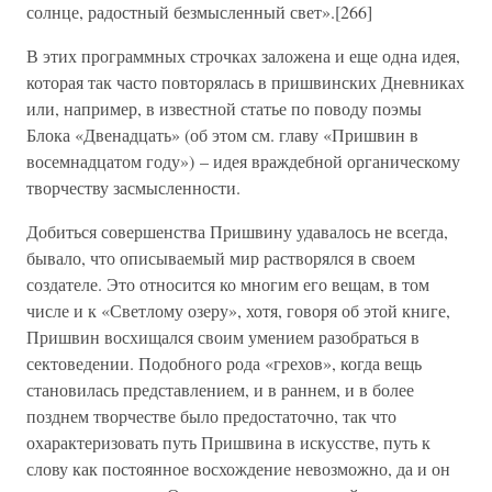
солнце, радостный безмысленный свет».[266]
В этих программных строчках заложена и еще одна идея,
которая так часто повторялась в пришвинских Дневниках
или, например, в известной статье по поводу поэмы
Блока «Двенадцать» (об этом см. главу «Пришвин в
восемнадцатом году») – идея враждебной органическому
творчеству засмысленности.
Добиться совершенства Пришвину удавалось не всегда,
бывало, что описываемый мир растворялся в своем
создателе. Это относится ко многим его вещам, в том
числе и к «Светлому озеру», хотя, говоря об этой книге,
Пришвин восхищался своим умением разобраться в
сектоведении. Подобного рода «грехов», когда вещь
становилась представлением, и в раннем, и в более
позднем творчестве было предостаточно, так что
охарактеризовать путь Пришвина в искусстве, путь к
слову как постоянное восхождение невозможно, да и он