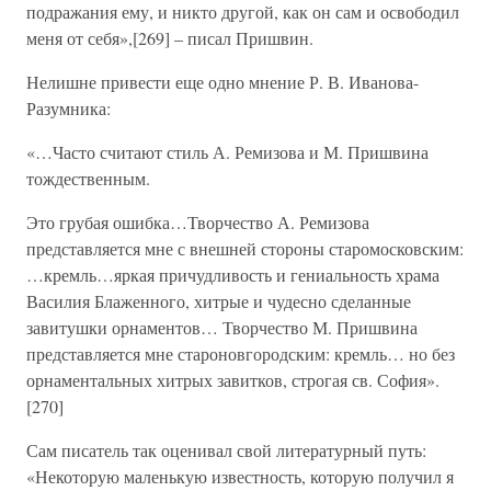
подражания ему, и никто другой, как он сам и освободил
меня от себя»,[269] – писал Пришвин.
Нелишне привести еще одно мнение Р. В. Иванова-
Разумника:
«…Часто считают стиль А. Ремизова и М. Пришвина
тождественным.
Это грубая ошибка…Творчество А. Ремизова
представляется мне с внешней стороны старомосковским:
…кремль…яркая причудливость и гениальность храма
Василия Блаженного, хитрые и чудесно сделанные
завитушки орнаментов… Творчество М. Пришвина
представляется мне староновгородским: кремль… но без
орнаментальных хитрых завитков, строгая св. София».
[270]
Сам писатель так оценивал свой литературный путь:
«Некоторую маленькую известность, которую получил я