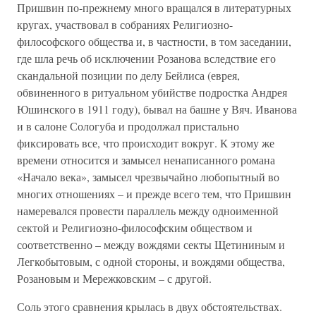
Пришвин по-прежнему много вращался в литературных
кругах, участвовал в собраниях Религиозно-
философского общества и, в частности, в том заседании,
где шла речь об исключении Розанова вследствие его
скандальной позиции по делу Бейлиса (еврея,
обвиненного в ритуальном убийстве подростка Андрея
Юшинского в 1911 году), бывал на башне у Вяч. Иванова
и в салоне Сологуба и продолжал пристально
фиксировать все, что происходит вокруг. К этому же
времени относится и замысел ненаписанного романа
«Начало века», замысел чрезвычайно любопытный во
многих отношениях – и прежде всего тем, что Пришвин
намеревался провести параллель между одноименной
сектой и Религиозно-философским обществом и
соответственно – между вождями секты Щетининым и
Легкобытовым, с одной стороны, и вождями общества,
Розановым и Мережковским – с другой.
Соль этого сравнения крылась в двух обстоятельствах.