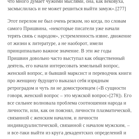
что много думает чужими мыслями, она, как вековуха,
засмыслилась и не может решиться выйти замуж».[277]
Этот перелом не был очень резким, но когда, по словам
самого Пришвина, «некоторые писатели уже начали
терять связь с народом», устремленность извне, движение
от жизни к литературе, а не наоборот, имели
принципиально важное значение. В эти же годы
Пришвин довольно часто выступал как общественный
деятель, его начали интересовать земельный вопрос,
женский вопрос, и бывший марксист и переводчик книги
про женщину будущего выказал себя изрядным
ретроградом и чуть ли не домостроевцем («В сущности
говоря, женский вопрос – это мужской вопрос»[278]). Его
все сильнее волновала проблема соотношения народа и
личности, или, как он пояснял, личности плазматической,
связанной с женским началом, и личности
индивидуалистической, связанной с началом мужским, –
и все-таки выйти из круга декадентских определений и