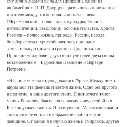
ему лично людьми была для Пришвина одной из
любимейших. Н. П. Дворцова, размышля о положении
писателя между этими полюсами начала века
(Мережковский – полюс идеи, культуры, Европы,
интеллигенции, революции, богоискательства, Христа;
Розанов – полюс жизни, природы, России, народа,
богоборчества и христоборчества), приводит
замечательную цитату из раннего Дневника, где
Пришвин уподобляет двух своих учителей двум своим
возлюбленным – Ефросинье Павловне и Варваре
Петровне.
«Я слишком мало отдаю должного Фросе. Между ними
двумя моя эта двенадцатилетня жизнь. Одно без другого
непонятно, и одно другого стоит. И вот отчего тянет
меня к Розанову, благословляющему живую собой и в
Боге ощутимую жизнь. И возмущение Мережковскими и
тяга к ним не есть ли отображение любви к этой
женщине. От одной я получаю жизнь и смиряюсь, другая