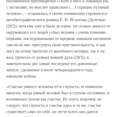
несомненное противоречие («Хоть у него и ломаный ум,
с зигзагами, но мыслит правильно (…) страшно путаный
человек», – отзывалась о своем племяннике героиня его
автобиографического романа Е. Н. Игнатова (Дунечка)
[282]); хотя ему уже и было за сорок, он сильно зависел от
окружавших его людей («был человек с очень тонкими
нервами, наследованными от предков, никаким питанием
сам он не мог притупить свою чувствительность, и как
лист на осине трепетал от малейшего ветерка, так и он
весь трепетал от разных веяний духа»[283]), и
замечательны две самые последние его довоенные
записи, сделанные в июле четырнадцатого года,
накануне войны:
«Счастье умного человека есть глупость, те немногие
минуты, когда умный человек был в глупом состоянии, и
вспоминает потом как счастье. Из этого, впрочем, не
следует, что глупость и счастье одно и то же: счастье
существует само по себе, но легче всего оно дается