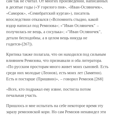
сам так не считал. От многих произведений, написанных
в десятые годы («У горелого пня», «Иван-Осляничек»,
«Саморок», «Семибратский курган»), писатель
впоследствии отказался («Вспомнить стыдно, какой
вздор написал под Ремизова»; «"Иван Осляничек" –
получилась не вещь, а сосулька»; «"Иван Осляничек",
детали бесподобны, а в целом вещь никуда не
годится»[267]).
Критика также полагала, что он находился под сильным
влиянием Ремизова, что признавали и оба литератора.
«По русским просторам много живет моих сыновей. Есть
среди них молодые (Леонов), есть моих лет (Замятин).
Есть и постарше (Пришвин)», – говорил Ремизов.[268]
«Всех, кто подражал ему извне, постигла потом
печальная участь.
Пришлось и мне испытать на себе некоторое время эту
заразу ремизовской кори. Но сам Ремизов ненавидел эти