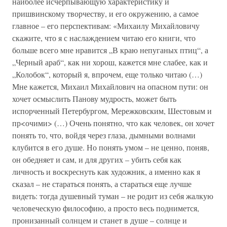
наиболее исчерпывающую характеристику и
пришвинскому творчеству, и его окружению, а самое
главное – его перспективам: «Михаилу Михайловичу
скажите, что я с наслаждением читаю его книги, что
больше всего мне нравится „В краю непуганых птиц“, а
„Черный араб“, как ни хорош, кажется мне слабее, как и
„Колобок“, который я, впрочем, еще только читаю (…)
Мне кажется, Михаил Михайлович на опасном пути: он
хочет осмыслить Панову мудрость, может быть
испорченный Петербургом, Мережковским, Шестовым и
пр<очими> (…) Очень понятно, что как человек, он хочет
понять то, что, войдя через глаза, дымными волнами
клубится в его душе. Но понять умом – не ценно, поняв,
он обедняет и сам, и для других – убить себя как
личность и воскреснуть как художник, а именно как я
сказал – не стараться понять, а стараться еще лучше
видеть: тогда душевный туман – не родит из себя жалкую
человеческую философию, а просто весь поднимется,
пронизанный солнцем и станет в душе – солнце и