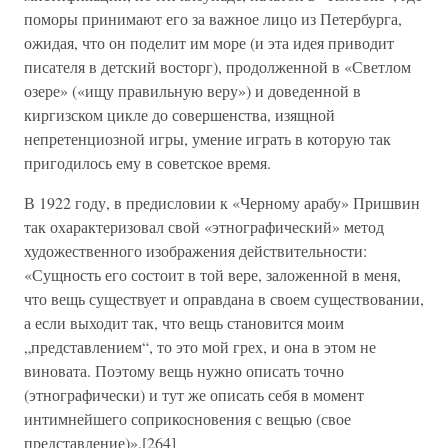
поморы принимают его за важное лицо из Петербурга,
ожидая, что он поделит им море (и эта идея приводит
писателя в детский восторг), продолженной в «Светлом
озере» («ищу правильную веру») и доведенной в
киргизском цикле до совершенства, изящной
непретенциозной игры, умение играть в которую так
пригодилось ему в советское время.
В 1922 году, в предисловии к «Черному арабу» Пришвин
так охарактеризовал свой «этнографический» метод
художественного изображения действительности:
«Сущность его состоит в той вере, заложенной в меня,
что вещь существует и оправдана в своем существовании,
а если выходит так, что вещь становится моим
„представлением“, то это мой грех, и она в этом не
виновата. Поэтому вещь нужно описать точно
(этнографически) и тут же описать себя в момент
интимнейшего соприкосновения с вещью (свое
представление)».[264]