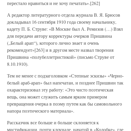
перестало нравиться и не хочу печатать».[262]
А редактор литературного отдела журнала В. Я. Брюсов
докладывал 16 сентября 1910 года своему начальнику,
кадету П. Б. Струве: «В Москве был А. Ремизов (…) Взял
для передачи автору корректуры очерков Пришвина
(„Белый арап“), которого лично знает и очень
рекомендует»[263] и в другом месте назвал творения
Пришвина «полубеллетристикой» (письмо Струве от
8.10.1910).
Тем не менее с подзаголовком «Степные эскизы» «Черно-
белый араб-арап» был напечатан, и позднее Пришвин так
охарактеризовал эту работу: «Это чисто поэтическая
вещь, она может служить самым ярким примером
превращения очерка в поэму путем как бы самовольного
напора поэтического материала».
Рассказчик все больше и больше склоняется к
мистификации, почти клоунаде, начатой в «Колобке», где