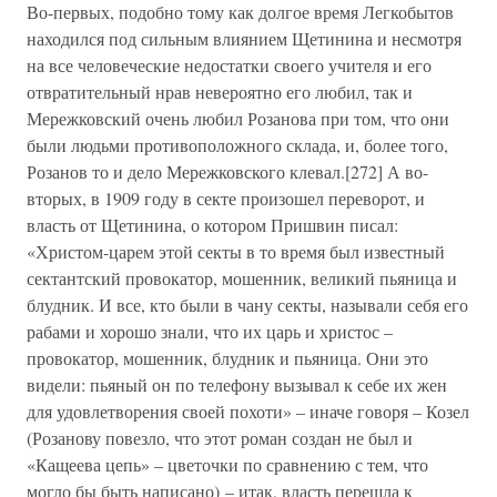
Во-первых, подобно тому как долгое время Легкобытов
находился под сильным влиянием Щетинина и несмотря
на все человеческие недостатки своего учителя и его
отвратительный нрав невероятно его любил, так и
Мережковский очень любил Розанова при том, что они
были людьми противоположного склада, и, более того,
Розанов то и дело Мережковского клевал.[272] А во-
вторых, в 1909 году в секте произошел переворот, и
власть от Щетинина, о котором Пришвин писал:
«Христом-царем этой секты в то время был известный
сектантский провокатор, мошенник, великий пьяница и
блудник. И все, кто были в чану секты, называли себя его
рабами и хорошо знали, что их царь и христос –
провокатор, мошенник, блудник и пьяница. Они это
видели: пьяный он по телефону вызывал к себе их жен
для удовлетворения своей похоти» – иначе говоря – Козел
(Розанову повезло, что этот роман создан не был и
«Кащеева цепь» – цветочки по сравнению с тем, что
могло бы быть написано) – итак, власть перешла к