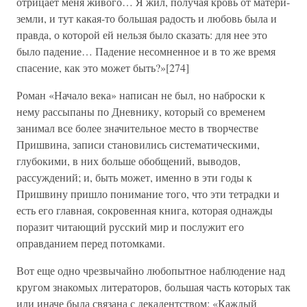
отрицает меня живого… Я жил, получая кровь от матери-
земли, и тут какая-то большая радость и любовь была и
правда, о которой ей нельзя было сказать: для нее это
было падение… Падение несомненное и в то же время
спасение, как это может быть?»[274]
Роман «Начало века» написан не был, но наброски к
нему рассыпаны по Дневнику, который со временем
занимал все более значительное место в творчестве
Пришвина, записи становились систематическими,
глубокими, в них больше обобщений, выводов,
рассуждений; и, быть может, именно в эти годы к
Пришвину пришло понимание того, что эти тетрадки и
есть его главная, сокровенная книга, которая однажды
поразит читающий русский мир и послужит его
оправданием перед потомками.
Вот еще одно чрезвычайно любопытное наблюдение над
кругом знакомых литераторов, большая часть которых так
или иначе была связана с декадентством: «Каждый