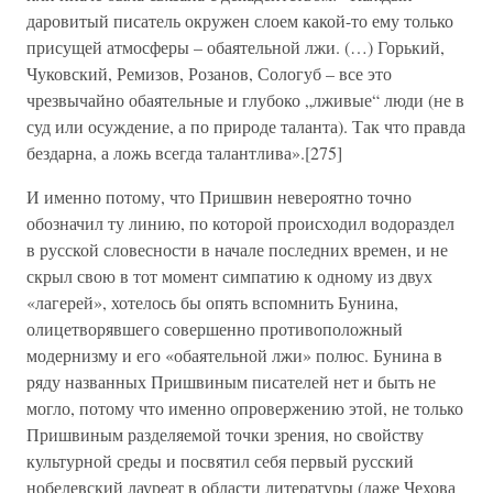
даровитый писатель окружен слоем какой-то ему только
присущей атмосферы – обаятельной лжи. (…) Горький,
Чуковский, Ремизов, Розанов, Сологуб – все это
чрезвычайно обаятельные и глубоко „лживые“ люди (не в
суд или осуждение, а по природе таланта). Так что правда
бездарна, а ложь всегда талантлива».[275]
И именно потому, что Пришвин невероятно точно
обозначил ту линию, по которой происходил водораздел
в русской словесности в начале последних времен, и не
скрыл свою в тот момент симпатию к одному из двух
«лагерей», хотелось бы опять вспомнить Бунина,
олицетворявшего совершенно противоположный
модернизму и его «обаятельной лжи» полюс. Бунина в
ряду названных Пришвиным писателей нет и быть не
могло, потому что именно опровержению этой, не только
Пришвиным разделяемой точки зрения, но свойству
культурной среды и посвятил себя первый русский
нобелевский лауреат в области литературы (даже Чехова