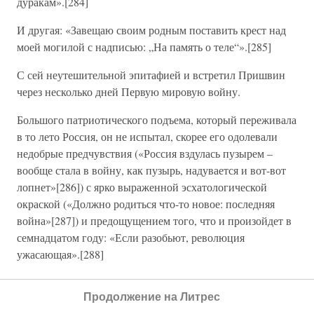
дуракам».[284]
И другая: «Завещаю своим родным поставить крест над
моей могилой с надписью: „На память о теле“».[285]
С сей неутешительной эпитафией и встретил Пришвин
через несколько дней Первую мировую войну.
Большого патриотического подъема, который переживала
в то лето Россия, он не испытал, скорее его одолевали
недобрые предчувствия («Россия вздулась пузырем –
вообще стала в войну, как пузырь, надувается и вот-вот
лопнет»[286]) с ярко выраженной эсхатологической
окраской («Должно родиться что-то новое: последняя
война»[287]) и предощущением того, что и произойдет в
семнадцатом году: «Если разобьют, революция
ужасающая».[288]
Он был совершенно мирным человеком, чуть ли не
Продолжение на Литрес
пацифистом (едва не подрался с неким Лапиным, по-