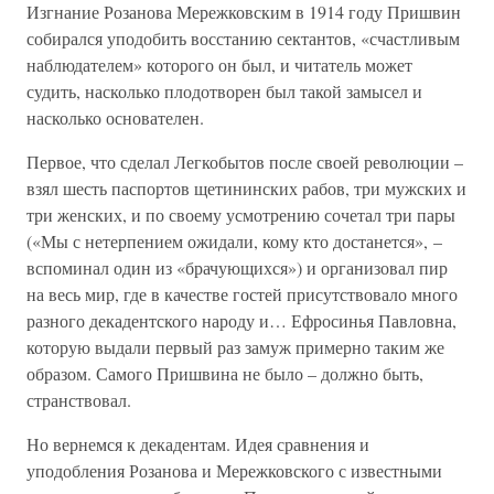
Изгнание Розанова Мережковским в 1914 году Пришвин
собирался уподобить восстанию сектантов, «счастливым
наблюдателем» которого он был, и читатель может
судить, насколько плодотворен был такой замысел и
насколько основателен.
Первое, что сделал Легкобытов после своей революции –
взял шесть паспортов щетининских рабов, три мужских и
три женских, и по своему усмотрению сочетал три пары
(«Мы с нетерпением ожидали, кому кто достанется», –
вспоминал один из «брачующихся») и организовал пир
на весь мир, где в качестве гостей присутствовало много
разного декадентского народу и… Ефросинья Павловна,
которую выдали первый раз замуж примерно таким же
образом. Самого Пришвина не было – должно быть,
странствовал.
Но вернемся к декадентам. Идея сравнения и
уподобления Розанова и Мережковского с известными