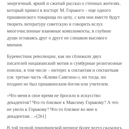
энергичный, яркий и сжатый рассказ о степных жителях,
который привел в восторг М. Горького – еще одного
пришвинского товарища по цеху, с кем они вместе будут
творить литературу советскую и говорить вслух
многочисленные взаимные комплименты, в глубине
души оставаясь друг о друге не слишком высокого
мнения.
Буревестник революции, как ни сближали двух
писателей ницшеанский мотив и сумбурные религиозные
поиски, в том числе – интерес к сектантам и сектанткам
(см. третью часть «Клима Самгина»), ни тогда, ни
позднее не был пришвинским богом или учителем.
«Что меня в свое время не бросило в искусство
декадентов? Что-то близкое к Максиму Горькому? А что
не увело к Горькому? Что-то близкое во мне к
декадентам…»[261]
В той чудной пришвинской вещице более всего сказалось