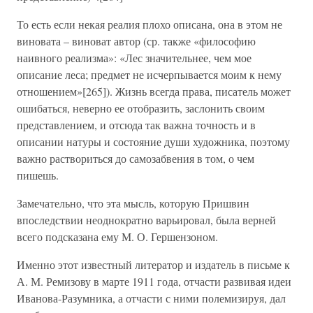
То есть если некая реалия плохо описана, она в этом не
виновата – виноват автор (ср. также «философию
наивного реализма»: «Лес значительнее, чем мое
описание леса; предмет не исчерпывается моим к нему
отношением»[265]). Жизнь всегда права, писатель может
ошибаться, неверно ее отобразить, заслонить своим
представлением, и отсюда так важна точность и в
описании натуры и состояние души художника, поэтому
важно раствориться до самозабвения в том, о чем
пишешь.
Замечательно, что эта мысль, которую Пришвин
впоследствии неоднократно варьировал, была верней
всего подсказана ему М. О. Гершензоном.
Именно этот известный литератор и издатель в письме к
А. М. Ремизову в марте 1911 года, отчасти развивая идеи
Иванова-Разумника, а отчасти с ними полемизируя, дал