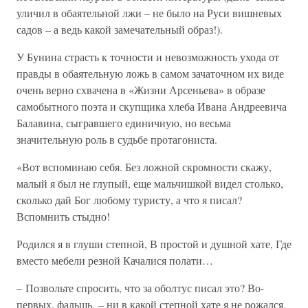
уличил в обаятельной лжи – не было на Руси вишневых
садов – а ведь какой замечательный образ!).
У Бунина страсть к точности и невозможность ухода от
правды в обаятельную ложь в самом зачаточном их виде
очень верно схвачена в «Жизни Арсеньева» в образе
самобытного поэта и скупщика хлеба Ивана Андреевича
Балавина, сыгравшего единичную, но весьма
значительную роль в судьбе протагониста.
«Вот вспоминаю себя. Без ложной скромности скажу,
малый я был не глупый, еще мальчишкой видел столько,
сколько дай Бог любому туристу, а что я писал?
Вспомнить стыдно!
Родился я в глуши степной, В простой и душной хате, Где
вместо мебели резной Качалися полати…
– Позвольте спросить, что за оболтус писал это? Во-
первых, фальшь, – ни в какой степной хате я не рожался,