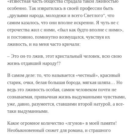
«Известная часть общества страдала такой лживостью
особенно. Так извратилась в своей профессии быть
„друзьями народа, молодежи и всего Светлого“, что
самим казалось, что они вполне искренни. Я чуть не с
отрочества жил с ними, <был как будто вполне с ними>,
и постоянно, поминутно возмущался, чувствуя их
лживость, и на меня часто кричали:
– Это он-то лжив, этот кристальный человек, всю свою
жизнь отдавший народу!?
В самом деле: то, что называется «честный», красивый
старик, очки, белая большая борода, мягкая шляпа… Но
ведь это лживость особая, самим человеком почти не
сознаваемая, привычная жизнь выдуманными чувствами,
уже, давно, разумеется, ставшими второй натурой, а все-
таки выдуманными.
Какое огромное количество «лгунов» в моей памяти!
Необыкновенный сюжет для романа, и страшного