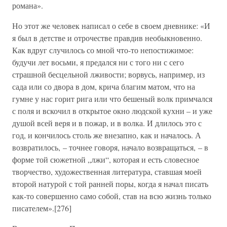
романа».
Но этот же человек написал о себе в своем дневнике: «И
я был в детстве и отрочестве правдив необыкновенно.
Как вдруг случилось со мной что-то непостижимое:
будучи лет восьми, я предался ни с того ни с сего
страшной бесцельной лживости; ворвусь, например, из
сада или со двора в дом, крича благим матом, что на
гумне у нас горит рига или что бешеный волк примчался
с поля и вскочил в открытое окно людской кухни – и уже
душой всей веря и в пожар, и в волка. И длилось это с
год, и кончилось столь же внезапно, как и началось. А
возвратилось, – точнее говоря, начало возвращаться, – в
форме той сюжетной „лжи“, которая и есть словесное
творчество, художественная литература, ставшая моей
второй натурой с той ранней поры, когда я начал писать
как-то совершенно само собой, став на всю жизнь только
писателем».[276]