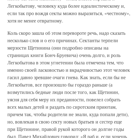
Легкобытову, человеку куда более идеалистическому и,
если так про вождя секты можно выразиться, «честному»,
хотя не менее отвратному.
Коль скоро зашла об этом перевороте речь, надо сказать
несколько слов и о его причинах. Сектанты терпели
мерзости Щетинина (они подробно описаны на
страницах книги Бонч-Бруевича) очень долго, и роль
Легкобытова в этом угнетении была отмечена тем, что
именно своей ласковостью и вкрадчивостью этот человек
гасил давно зревшие очаги гнева. Как знать, если бы не
Легкобытов, все произошло бы гораздо раньше (а
возмутились бедные люди после того, как Щетинин,
уясня для себя меру их преданности, повелел собрать
всех малых детей и раздать по сиротским приютам,
причем так, чтобы родители не знали, куда попали дети),
но, вовлекая в свою секту новых братьев и сестер еще
при Щетинине, правой рукой которого он долгие годы
был, Павел Михайлович говорил: «Я раб и, если хочешь