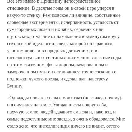
Все это имело к Пришвину непосредственное
отношение. В десятые годы он в своей игре уперся в
какую-то стенку. Ремизовское ли влияние, собственные
словесные эксперименты, исчерпанность, усталость от
сумасбродных людей и их забав, серьезных или
шутовских, отчаяние от нахождения в замкнутом кругу
сектантской идеологии, следы которой он с равным
успехом видел и в народных движениях, и в
интеллектуальных гостиных, но именно в десятые годы
на этом сказочном, фольклорном, зачарованном и
замороченном пути он остановился, точно соскочив с
подножки чужого поезда, и сделал шаг навстречу
Бунину.
«Однажды повязка спала с моих глаз (не скажу, почему),
и я очутился на земле. Увидав цветы вокруг себя,
пахучую землю, людей здравого смысла и, наконец, и
самые недоступные мне звезды, я очень обрадовался. Мне
стало ясно, что интеллигенция ничего не видит, оттого