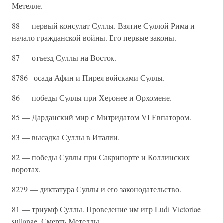
Метелле.
88 — первый консулат Суллы. Взятие Суллой Рима и
начало гражданской войны. Его первые законы.
87 — отъезд Суллы на Восток.
8786– осада Афин и Пирея войсками Суллы.
86 — победы Суллы при Херонее и Орхомене.
85 — Дарданский мир с Митридатом VI Евпатором.
83 — высадка Суллы в Италии.
82 — победы Суллы при Сакрипорте и Коллинских
воротах.
8279 — диктатура Суллы и его законодательство.
81 — триумф Суллы. Проведение им игр Ludi Victoriae
sullanae. Смерть Метеллы.