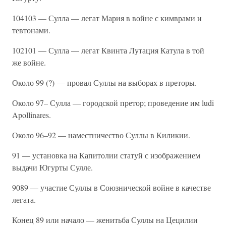
104103 — Сулла — легат Мария в войне с кимврами и
тевтонами.
102101 — Сулла — легат Квинта Лутация Катула в той
же войне.
Около 99 (?) — провал Суллы на выборах в преторы.
Около 97– Сулла — городской претор; проведение им ludi
Apollinares.
Около 96–92 — наместничество Суллы в Киликии.
91 — установка на Капитолии статуй с изображением
выдачи Югурты Сулле.
9089 — участие Суллы в Союзнической войне в качестве
легата.
Конец 89 или начало — женитьба Суллы на Цецилии