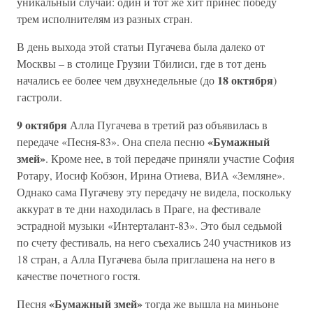
уникальный случай: один и тот же хит принес победу
трем исполнителям из разных стран.
В день выхода этой статьи Пугачева была далеко от
Москвы – в столице Грузии Тбилиси, где в тот день
18 октября
начались ее более чем двухнедельные (до
)
гастроли.
9 октября
Алла Пугачева в третий раз объявилась в
«Бумажный
передаче «Песня-83». Она спела песню
змей»
. Кроме нее, в той передаче приняли участие София
Ротару, Иосиф Кобзон, Ирина Отиева, ВИА «Земляне».
Однако сама Пугачеву эту передачу не видела, поскольку
аккурат в те дни находилась в Праге, на фестивале
эстрадной музыки «Интерталант-83». Это был седьмой
по счету фестиваль, на него съехались 240 участников из
18 стран, а Алла Пугачева была приглашена на него в
качестве почетного гостя.
«Бумажный змей»
Песня
тогда же вышла на миньоне