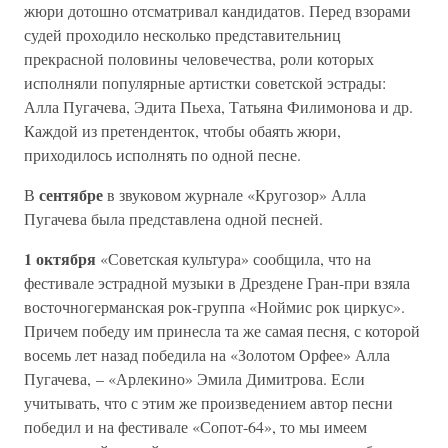
жюри дотошно отсматривал кандидатов. Перед взорами
судей проходило несколько представительниц
прекрасной половины человечества, роли которых
исполняли популярные артистки советской эстрады:
Алла Пугачева, Эдита Пьеха, Татьяна Филимонова и др.
Каждой из претенденток, чтобы обаять жюри,
приходилось исполнять по одной песне.
сентябре
В
в звуковом журнале «Кругозор» Алла
Пугачева была представлена одной песней.
1 октября
«Советская культура» сообщила, что на
фестивале эстрадной музыки в Дрездене Гран-при взяла
восточногерманская рок-группа «Ноймис рок циркус».
Причем победу им принесла та же самая песня, с которой
восемь лет назад победила на «Золотом Орфее» Алла
Пугачева, – «Арлекино» Эмила Димитрова. Если
учитывать, что с этим же произведением автор песни
победил и на фестивале «Сопот-64», то мы имеем