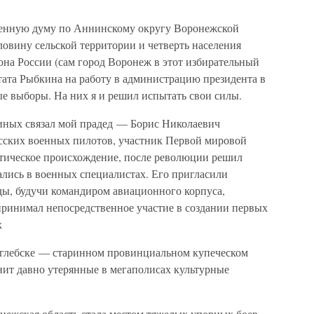
венную думу по Аннинскому округу Воронежской
ловину сельской территории и четверть населения
она России (сам город Воронеж в этот избирательный
утата Рыбкина на работу в администрацию президента в
е выборы. На них я и решил испытать свои силы.
иных связал мой прадед — Борис Николаевич
сских военных пилотов, участник Первой мировой
ратическое происхождение, после революции решил
ались в военных специалистах. Его пригласили
ды, будучи командиром авиационного корпуса,
принимал непосредственное участие в создании первых
х
оглебске — старинном провинциальном купеческом
анит давно утерянные в мегаполисах культурные
ежская область стала местом тяжелых упорных боев