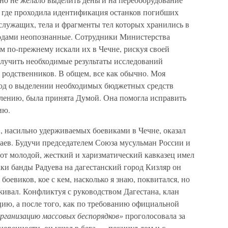
, где проходила идентификация останков погибших
служащих, тела и фрагменты тел которых хранились в
одами неопознанные. Сотрудники Министерства
 по-прежнему искали их в Чечне, рискуя своей
олучить необходимые результаты исследований
родственников. В общем, все как обычно. Моя
 год о выделении необходимых бюджетных средств
млению, была принята Думой. Она помогла исправить
ию.
 насильно удерживаемых боевиками в Чечне, оказал
аев. Будучи председателем Союза мусульман России и
от молодой, жесткий и харизматический кавказец имел
аки банды Радуева на дагестанский город Кизляр он
боевиков, кое с кем, насколько я знаю, поквитался, но
живал. Конфликтуя с руководством Дагестана, клан
ию, а после того, как по требованию официальной
организацию массовых беспорядков»
проголосовала за
новенности, он ушел в бега — покинул дом и с