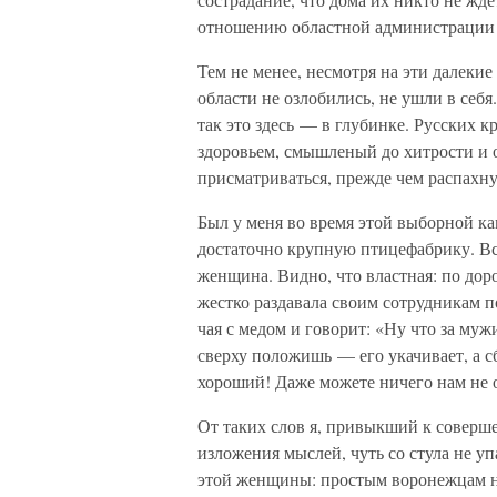
отношению областной администрации к
Тем не менее, несмотря на эти далеки
области не озлобились, не ушли в себя
так это здесь — в глубинке. Русских к
здоровьем, смышленый до хитрости и о
присматриваться, прежде чем распахну
Был у меня во время этой выборной к
достаточно крупную птицефабрику. Вс
женщина. Видно, что властная: по доро
жестко раздавала своим сотрудникам п
чая с медом и говорит: «Ну что за м
сверху положишь — его укачивает, а 
хороший! Даже можете ничего нам не о
От таких слов я, привыкший к соверш
изложения мыслей, чуть со стула не уп
этой женщины: простым воронежцам 