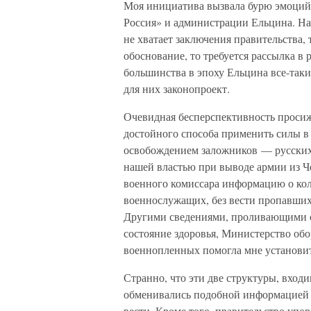
Моя инициатива вызвала бурю эмоций
Россия» и администрации Ельцина. На
не хватает заключения правительства,
обоснование, то требуется рассылка в 
большинства в эпоху Ельцина все-таки
для них законопроект.
Очевидная бесперспективность просиж
достойного способа применить силы в 
освобождением заложников — русских
нашей властью при выводе армии из Че
военного комиссара информацию о кол
военнослужащих, без вести пропавших 
Другими сведениями, проливающими с
состояние здоровья, Министерство обо
военнопленных помогла мне установит
Странно, что эти две структуры, вход
обменивались подобной информацией и
вести. Кроме того, правительство упо