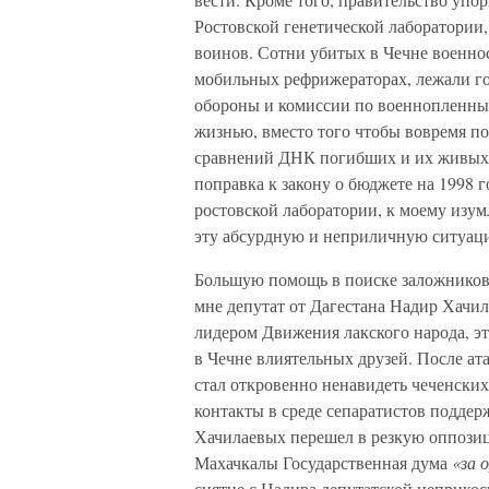
Ростовской генетической лаборатории
воинов. Сотни убитых в Чечне военно
мобильных рефрижераторах, лежали г
обороны и комиссии по военнопленным
жизнью, вместо того чтобы вовремя п
сравнений ДНК погибших и их живых 
поправка к закону о бюджете на 1998
ростовской лаборатории, к моему изу
эту абсурдную и неприличную ситуац
Большую помощь в поиске заложников,
мне депутат от Дагестана Надир Хачил
лидером Движения лакского народа, эт
в Чечне влиятельных друзей. После ат
стал откровенно ненавидеть чеченских 
контакты в среде сепаратистов поддер
Хачилаевых перешел в резкую оппозиц
Махачкалы Государственная дума
«за 
снятие с Надира депутатской неприкос