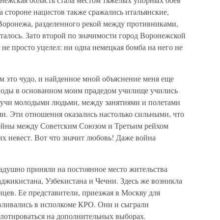
 стороне нацистов также сражались итальянские,
Воронежа, разделенного рекой между противниками,
талось. Зато второй по значимости город Воронежской
не просто уцелел: ни одна немецкая бомба на него не
м это чудо, и найденное мной объяснение меня еще
е годы в основанном моим прадедом училище учились
удучи молодыми людьми, между занятиями и полетами
и. Эти отношения оказались настолько сильными, что
войны между Советским Союзом и Третьим рейхом
х невест. Вот что значит любовь! Даже война
радушно приняли на постоянное место жительства
аджикистана, Узбекистана и Чечни. Здесь же возникла
цев. Ее представители, приезжая в Москву для
авливались в исполкоме КРО. Они и сыграли
лотироваться на дополнительных выборах.