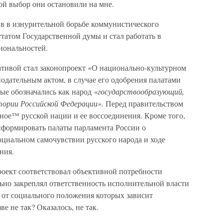
ой выбор они остановили на мне.
ив в изнурительной борьбе коммунистического
утатом Государственной думы и стал работать в
иональностей.
тивой стал законопроект «О национально-культурном
нодательным актом, в случае его одобрения палатами
вые обозначались как народ
«государствообразующий,
итории Российской Федерации».
Перед правительством
нное™ русской нации и ее воссоединения. Кроме того,
нформировать палаты парламента России о
оциальном самочувствии русского народа и ходе
ния.
роект соответствовал объективной потребности
ьно закреплял ответственность исполнительной власти
 от социального положения которых зависит
е не так? Оказалось, не так.