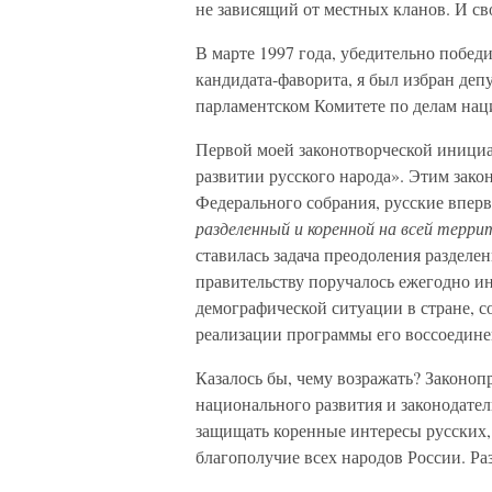
не зависящий от местных кланов. И св
В марте 1997 года, убедительно побед
кандидата-фаворита, я был избран деп
парламентском Комитете по делам нац
Первой моей законотворческой инициа
развитии русского народа». Этим зако
Федерального собрания, русские впер
разделенный и коренной на всей терр
ставилась задача преодоления разделе
правительству поручалось ежегодно и
демографической ситуации в стране, с
реализации программы его воссоедине
Казалось бы, чему возражать? Законоп
национального развития и законодател
защищать коренные интересы русских,
благополучие всех народов России. Разв