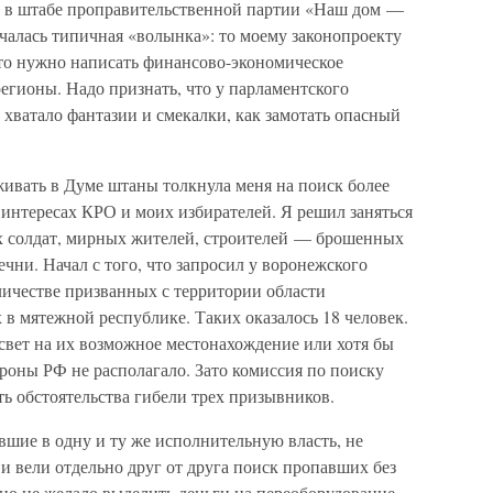
 в штабе проправительственной партии «Наш дом —
чалась типичная «волынка»: то моему законопроекту
 то нужно написать финансово-экономическое
регионы. Надо признать, что у парламентского
 хватало фантазии и смекалки, как замотать опасный
ивать в Думе штаны толкнула меня на поиск более
интересах КРО и моих избирателей. Я решил заняться
 солдат, мирных жителей, строителей — брошенных
чни. Начал с того, что запросил у воронежского
ичестве призванных с территории области
в мятежной республике. Таких оказалось 18 человек.
вет на их возможное местонахождение или хотя бы
роны РФ не располагало. Зато комиссия по поиску
ь обстоятельства гибели трех призывников.
ившие в одну и ту же исполнительную власть, не
 вели отдельно друг от друга поиск пропавших без
рно не желало выделить деньги на переоборудование