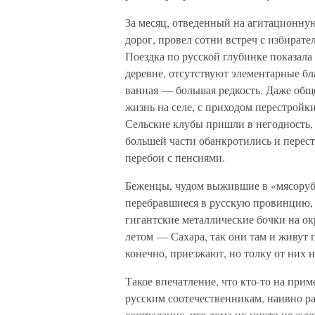
За месяц, отведенный на агитационну
дорог, провел сотни встреч с избирате
Поездка по русской глубинке показала 
деревне, отсутствуют элементарные бл
ванная — большая редкость. Даже обще
жизнь на селе, с приходом перестройки
Сельские клубы пришли в негодность
большей части обанкротились и перес
перебои с пенсиями.
Беженцы, чудом выжившие в «мясорубк
перебравшиеся в русскую провинцию, 
гигантские металлические бочки на ок
летом — Сахара, так они там и живут 
конечно, приезжают, но толку от них н
Такое впечатление, что кто-то на при
русским соотечественникам, наивно 
сострадание, что дома их никто не жд