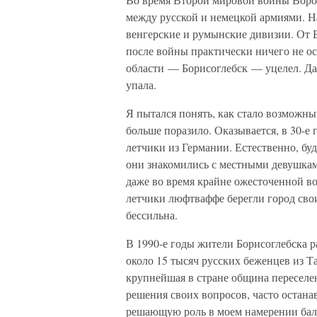
между русской и немецкой армиями. На
венгерские и румынские дивизии. От 
после войны практически ничего не ос
области — Борисоглебск — уцелел. Да 
упала.
Я пытался понять, как стало возможны
больше поразило. Оказывается, в 30-
летчики из Германии. Естественно, б
они знакомились с местными девушкам
даже во время крайне ожесточенной 
летчики люфтваффе берегли город свои
бессильна.
В 1990-е годы жители Борисоглебска 
около 15 тысяч русских беженцев из Т
крупнейшая в стране община переселен
решения своих вопросов, часто остан
решающую роль в моем намерении бал