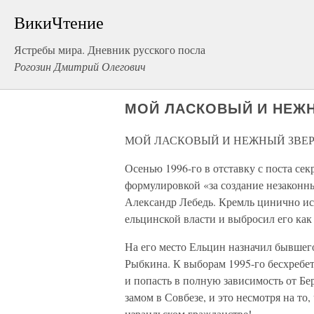
ВикиЧтение
Ястребы мира. Дневник русского посла
Рогозин Дмитрий Олегович
МОЙ ЛАСКОВЫЙ И НЕЖ
МОЙ ЛАСКОВЫЙ И НЕЖНЫЙ ЗВЕР
Осенью 1996-го в отставку с поста се
формулировкой «за создание незакон
Александр Лебедь. Кремль цинично ис
ельцинской власти и выбросил его как
На его место Ельцин назначил бывшег
Рыбкина. К выборам 1995-го бесхребет
и попасть в полную зависимость от Бе
замом в Совбезе, и это несмотря на то,
израильском гражданстве!