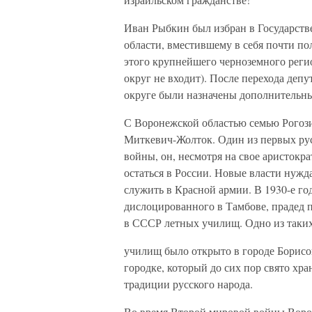
Иван Рыбкин был избран в Государст
области, вместившему в себя почти по
этого крупнейшего черноземного реги
округ не входит). После перехода деп
округе были назначены дополнительны
С Воронежской областью семью Рогоз
Миткевич-Жолток. Один из первых ру
войны, он, несмотря на свое аристок
остаться в России. Новые власти нужд
служить в Красной армии. В 1930-е го
дислоцированного в Тамбове, прадед 
в СССР летных училищ. Одно из таки
училищ было открыто в городе Борис
городке, который до сих пор свято хр
традиции русского народа.
Во время Второй мировой войны Ворон