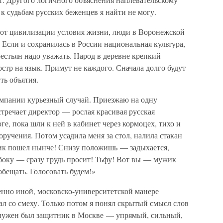
 судьбам русских беженцев я найти не могу.
е от цивилизации условия жизни, люди в Воронежской
. Если и сохранилась в России национальная культура,
рестьян надо уважать. Народ в деревне крепкий
стр на язык. Примут не каждого. Сначала долго будут
ть объятия.
ампании курьезный случай. Приезжаю на одну
тречает директор — рослая красивая русская
ге, пока шли к ней в кабинет через кормоцех, тихо и
оручения. Потом усадила меня за стол, налила стакан
ужик пошел нынче! Снизу положишь — задыхается,
сбоку — сразу грудь просит! Тьфу! Вот вы — мужик
бещать. Голосовать будем!»
енно иной, московско-университетской манере
ал со смеху. Только потом я понял скрытый смысл слов
нужен был защитник в Москве — упрямый, сильный,