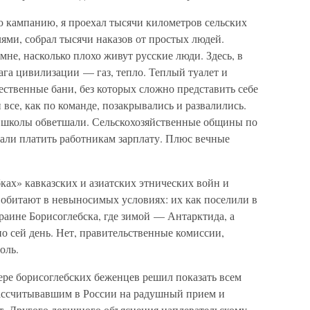
ю кампанию, я проехал тысячи километров сельских
лями, собрал тысячи наказов от простых людей.
мне, насколько плохо живут русские люди. Здесь, в
ага цивилизации — газ, тепло. Теплый туалет и
ственные бани, без которых сложно представить себе
 все, как по команде, позакрывались и развалились.
, школы обветшали. Сельскохозяйственные общины по
тали платить работникам зарплату. Плюс вечные
ах» кавказских и азиатских этнических войн и
обитают в невыносимых условиях: их как поселили в
раине Борисоглебска, где зимой — Антарктида, а
по сей день. Нет, правительственные комиссии,
оль.
мере борисоглебских беженцев решил показать всем
рассчитывавшим в России на радушный прием и
ет. Другого логичного объяснения наплевательскому