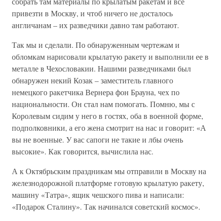
собрать там материалы по крылатым ракетам и все
привезти в Москву, и чтоб ничего не досталось
англичанам – их разведчики давно там работают.
Так мы и сделали. По обнаруженным чертежам и
обломкам нарисовали крылатую ракету и выполнили ее в
металле в Чехословакии. Нашими разведчиками был
обнаружен некий Козак – заместитель главного
немецкого ракетчика Вернера фон Брауна, чех по
национальности. Он стал нам помогать. Помню, мы с
Королевым сидим у него в гостях, оба в военной форме,
подполковники, а его жена смотрит на нас и говорит: «А
вы не военные. У вас сапоги не такие и лбы очень
высокие». Как говорится, вычислила нас.
А к Октябрьским праздникам мы отправили в Москву на
железнодорожной платформе готовую крылатую ракету,
машину «Татра», ящик чешского пива и написали:
«Подарок Сталину». Так начинался советский космос».