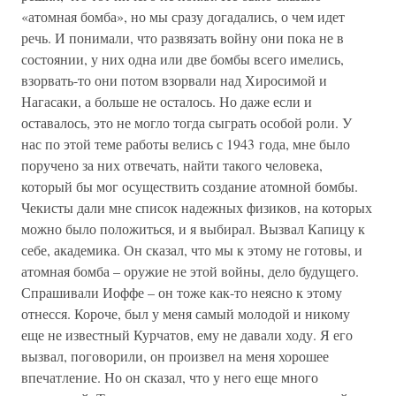
«атомная бомба», но мы сразу догадались, о чем идет
речь. И понимали, что развязать войну они пока не в
состоянии, у них одна или две бомбы всего имелись,
взорвать-то они потом взорвали над Хиросимой и
Нагасаки, а больше не осталось. Но даже если и
оставалось, это не могло тогда сыграть особой роли. У
нас по этой теме работы велись с 1943 года, мне было
поручено за них отвечать, найти такого человека,
который бы мог осуществить создание атомной бомбы.
Чекисты дали мне список надежных физиков, на которых
можно было положиться, и я выбирал. Вызвал Капицу к
себе, академика. Он сказал, что мы к этому не готовы, и
атомная бомба – оружие не этой войны, дело будущего.
Спрашивали Иоффе – он тоже как-то неясно к этому
отнесся. Короче, был у меня самый молодой и никому
еще не известный Курчатов, ему не давали ходу. Я его
вызвал, поговорили, он произвел на меня хорошее
впечатление. Но он сказал, что у него еще много