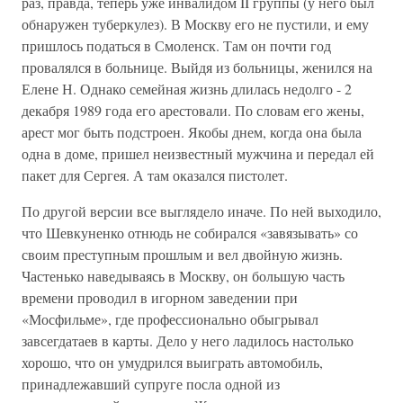
раз, правда, теперь уже инвалидом II группы (у него был
обнаружен туберкулез). В Москву его не пустили, и ему
пришлось податься в Смоленск. Там он почти год
провалялся в больнице. Выйдя из больницы, женился на
Елене Н. Однако семейная жизнь длилась недолго - 2
декабря 1989 года его арестовали. По словам его жены,
арест мог быть подстроен. Якобы днем, когда она была
одна в доме, пришел неизвестный мужчина и передал ей
пакет для Сергея. А там оказался пистолет.
По другой версии все выглядело иначе. По ней выходило,
что Шевкуненко отнюдь не собирался «завязывать» со
своим преступным прошлым и вел двойную жизнь.
Частенько наведываясь в Москву, он большую часть
времени проводил в игорном заведении при
«Мосфильме», где профессионально обыгрывал
завсегдатаев в карты. Дело у него ладилось настолько
хорошо, что он умудрился выиграть автомобиль,
принадлежавший супруге посла одной из