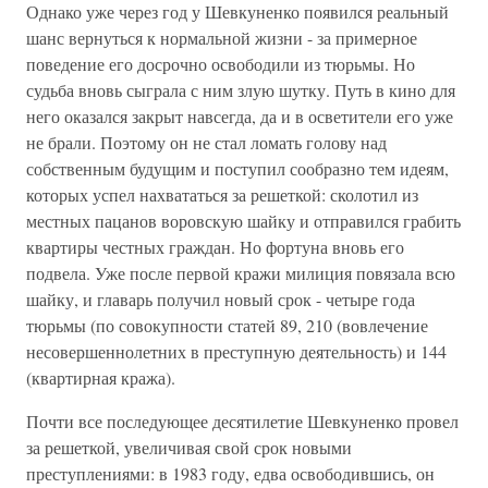
Однако уже через год у Шевкуненко появился реальный
шанс вернуться к нормальной жизни - за примерное
поведение его досрочно освободили из тюрьмы. Но
судьба вновь сыграла с ним злую шутку. Путь в кино для
него оказался закрыт навсегда, да и в осветители его уже
не брали. Поэтому он не стал ломать голову над
собственным будущим и поступил сообразно тем идеям,
которых успел нахвататься за решеткой: сколотил из
местных пацанов воровскую шайку и отправился грабить
квартиры честных граждан. Но фортуна вновь его
подвела. Уже после первой кражи милиция повязала всю
шайку, и главарь получил новый срок - четыре года
тюрьмы (по совокупности статей 89, 210 (вовлечение
несовершеннолетних в преступную деятельность) и 144
(квартирная кража).
Почти все последующее десятилетие Шевкуненко провел
за решеткой, увеличивая свой срок новыми
преступлениями: в 1983 году, едва освободившись, он