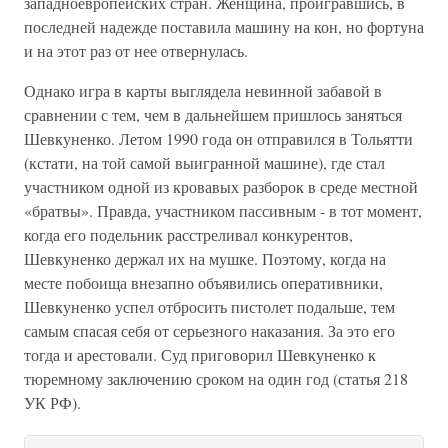
западноевропейских стран. Женщина, проигравшись, в
последней надежде поставила машину на кон, но фортуна
и на этот раз от нее отвернулась.
Однако игра в карты выглядела невинной забавой в
сравнении с тем, чем в дальнейшем пришлось заняться
Шевкуненко. Летом 1990 года он отправился в Тольятти
(кстати, на той самой выигранной машине), где стал
участником одной из кровавых разборок в среде местной
«братвы». Правда, участником пассивным - в тот момент,
когда его подельник расстреливал конкурентов,
Шевкуненко держал их на мушке. Поэтому, когда на
месте побоища внезапно объявились оперативники,
Шевкуненко успел отбросить пистолет подальше, тем
самым спасая себя от серьезного наказания. За это его
тогда и арестовали. Суд приговорил Шевкуненко к
тюремному заключению сроком на один год (статья 218
УК РФ).