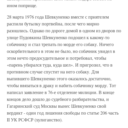
ином поприще.
28 марта 1976 года Шевкуненко вместе с приятелем
распили бутылку портвейна, после чего мирно
разошлись. Однако по дороге домой в одном из дворов по
улице Пудовкина Шевкуненко подошел к какому-то
собачнику и стал трепать по морде его собаку. Ничего
оскорбительного в этом не было, но собачник увидел в
этом нечто предосудительное и потребовал, чтобы
«парень убирался туда, куда шел». И пригрозил, что в
противном случае спустит на него собаку. Для
выпившего Шевкуненко этого оказалось достаточно,
чтобы ввязаться в драку и набить собачнику морду. Тот
написал заявление в 76-е отделение милиции. В конце
концов дело дошло до судебного разбирательства, и
Гагаринский суд Москвы вынес Шевкуненко свой
вердикт - один год лишения свободы по статье 206 часть
II УК РСФСР (хулиганство).