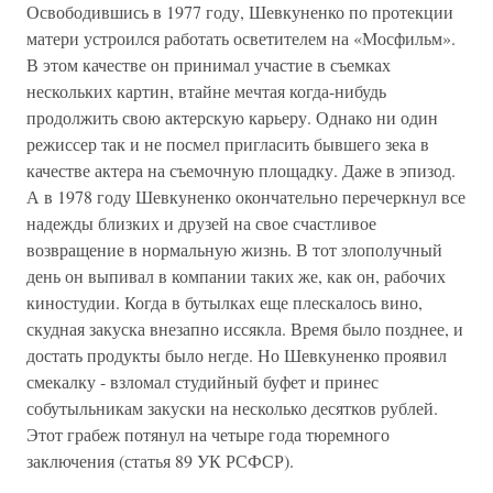
Освободившись в 1977 году, Шевкуненко по протекции
матери устроился работать осветителем на «Мосфильм».
В этом качестве он принимал участие в съемках
нескольких картин, втайне мечтая когда-нибудь
продолжить свою актерскую карьеру. Однако ни один
режиссер так и не посмел пригласить бывшего зека в
качестве актера на съемочную площадку. Даже в эпизод.
А в 1978 году Шевкуненко окончательно перечеркнул все
надежды близких и друзей на свое счастливое
возвращение в нормальную жизнь. В тот злополучный
день он выпивал в компании таких же, как он, рабочих
киностудии. Когда в бутылках еще плескалось вино,
скудная закуска внезапно иссякла. Время было позднее, и
достать продукты было негде. Но Шевкуненко проявил
смекалку - взломал студийный буфет и принес
собутыльникам закуски на несколько десятков рублей.
Этот грабеж потянул на четыре года тюремного
заключения (статья 89 УК РСФСР).