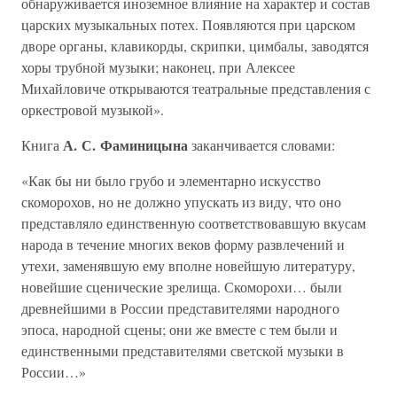
обнаруживается иноземное влияние на характер и состав
царских музыкальных потех. Появляются при царском
дворе органы, клавикорды, скрипки, цимбалы, заводятся
хоры трубной музыки; наконец, при Алексее
Михайловиче открываются театральные представления с
оркестровой музыкой».
А. С. Фаминицына
Книга
заканчивается словами:
«Как бы ни было грубо и элементарно искусство
скоморохов, но не должно упускать из виду, что оно
представляло единственную соответствовавшую вкусам
народа в течение многих веков форму развлечений и
утехи, заменявшую ему вполне новейшую литературу,
новейшие сценические зрелища. Скоморохи… были
древнейшими в России представителями народного
эпоса, народной сцены; они же вместе с тем были и
единственными представителями светской музыки в
России…»