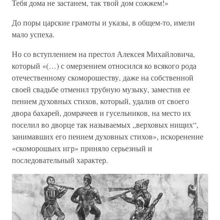
Тебя дома не застанем, так твой дом сожжем!»
До поры царские грамоты и указы, в общем-то, имели
мало успеха.
Но со вступлением на престол Алексея Михайловича,
который «(…) с омерзением относился ко всякого рода
отечественному скоморошеству, даже на собственной
своей свадьбе отменил трубную музыку, заместив ее
пением духовных стихов, который, удалив от своего
двора бахарей, домрачеев и гусельников, на место их
поселил во дворце так называемых „верховых нищих“,
занимавших его пением духовных стихов», искоренение
«скоморошьих игр» приняло серьезный и
последовательный характер.