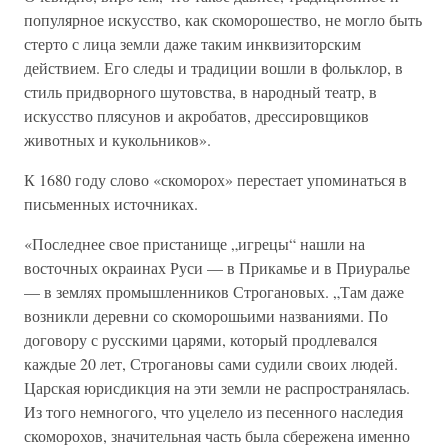
популярное искусство, как скоморошество, не могло быть
стерто с лица земли даже таким инквизиторским
действием. Его следы и традиции вошли в фольклор, в
стиль придворного шутовства, в народный театр, в
искусство плясунов и акробатов, дрессировщиков
животных и кукольников».
К 1680 году слово «скоморох» перестает упоминаться в
письменных источниках.
«Последнее свое пристанище „игрецы“ нашли на
восточных окраинах Руси — в Прикамье и в Приуралье
— в землях промышленников Строгановых. „Там даже
возникли деревни со скоморошьими названиями. По
договору с русскими царями, который продлевался
каждые 20 лет, Строгановы сами судили своих людей.
Царская юрисдикция на эти земли не распространялась.
Из того немногого, что уцелело из песенного наследия
скоморохов, значительная часть была сбережена именно