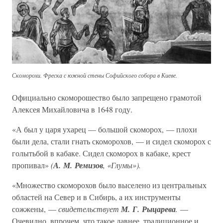
Скоморохи. Фреска с южной стены Софийского собора в Киеве.
Официально скоморошество было запрещено грамотой
Алексея Михайловича в 1648 году.
«А был у царя ухарец — большой скоморох, — плохи
были дела, стали гнать скоморохов, — и сидел скоморох с
голытьбой в кабаке. Сидел скоморох в кабаке, крест
пропивал»
(
А. М. Ремизов
, «Глумы»).
«Множество скоморохов было выселено из центральных
областей на Север и в Сибирь, а их инструменты
сожжены, —
свидетельствует
М. Г. Рыцарева
.
—
Очевидно, впрочем, что такое давнее, традиционное и