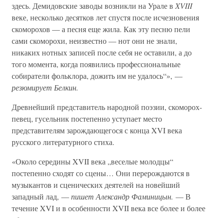
здесь. Демидовские заводы возникли на Урале в
XVIII
веке, несколько десятков лет спустя после исчезновения
скоморохов — а песня еще жила. Как эту песню пели
сами скоморохи, неизвестно — нот они не знали,
никаких нотных записей после себя не оставили, а до
того момента, когда появились профессиональные
собиратели фольклора, дожить им не удалось“», —
резюмирует Белкин.
Древнейший представитель народной поэзии, скоморох-
певец, гусельник постепенно уступает место
представителям зарождающегося с конца XVI века
русского литературного стиха.
«Около середины XVII века „веселые молодцы“
постепенно сходят со сцены… Они перерождаются в
музыкантов и сценических деятелей на новейший
западный лад, —
пишет Александр Фаминицын.
— В
течение XVI и в особенности XVII века все более и более