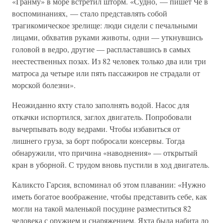
«Гранму» в море встретил шторм. «Судно, — пишет Че в
воспоминаниях, — стало представлять собой
трагикомическое зрелище: люди сидели с печальными
лицами, обхватив руками животы, одни — уткнувшись
головой в ведро, другие — распластавшись в самых
неестественных позах. Из 82 человек только два или три
матроса да четыре или пять пассажиров не страдали от
морской болезни».
Неожиданно яхту стало заполнять водой. Насос для
откачки испортился, заглох двигатель. Попробовали
вычерпывать воду ведрами. Чтобы избавиться от
лишнего груза, за борт побросали консервы. Тогда
обнаружили, что причина «наводнения» — открытый
кран в уборной. С трудом вновь пустили в ход двигатель.
Каликсто Гарсия, вспоминал об этом плавании: «Нужно
иметь богатое воображение, чтобы представить себе, как
могли на такой маленькой посудине разместиться 82
человека с оружием и снаряжением. Яхта была набита до