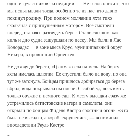
один из участников экспедиции. — Нет слов описать, что
мы испытывали тогда, особенно те из нас, кто давно
покинул родину. При полном молчании яхта тихо
скользила с приглушенным мотором. Все смотрели
вперед, стараясь разглядеть берег. Стало слышно, как
киль и дно судна зашуршали по песку. Мы были в Лас
Колорадас — в зоне мыса Крус, муниципальный округ
Никеро, в провинции Ориенте».
Не доходя до берега, «Гранма» села на мель. На борту
яхты имелась шлюпка. Ее спустили было на воду, но она
тут же затонула. Бойцам пришлось добираться до берега
вброд, вода покрывала им плечи. С собой удалось взять
только оружие и немного еды. К месту высадки сразу же
устремились батистовские катера и самолеты, они
открыли по бойцам Фиделя Кастро яростный огонь. «Это
была не высадка, а кораблекрушение», — вспоминал
впоследствии Рауль Кастро.