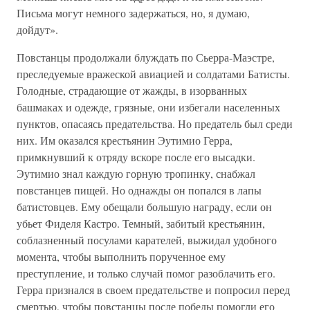
Письма могут немного задержаться, но, я думаю,
дойдут».
Повстанцы продолжали блуждать по Сьерра-Маэстре,
преследуемые вражеской авиацией и солдатами Батисты.
Голодные, страдающие от жажды, в изорванных
башмаках и одежде, грязные, они избегали населенных
пунктов, опасаясь предательства. Но предатель был среди
них. Им оказался крестьянин Эутимио Герра,
примкнувший к отряду вскоре после его высадки.
Эутимио знал каждую горную тропинку, снабжал
повстанцев пищей. Но однажды он попался в лапы
батистовцев. Ему обещали большую награду, если он
убьет Фиделя Кастро. Темный, забитый крестьянин,
соблазненный посулами карателей, выжидал удобного
момента, чтобы выполнить порученное ему
преступление, и только случай помог разоблачить его.
Герра признался в своем предательстве и попросил перед
смертью, чтобы повстанцы после победы помогли его