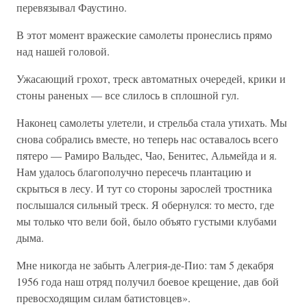
перевязывал Фаустино.
В этот момент вражеские самолеты пронеслись прямо
над нашей головой.
Ужасающий грохот, треск автоматных очередей, крики и
стоны раненых — все слилось в сплошной гул.
Наконец самолеты улетели, и стрельба стала утихать. Мы
снова собрались вместе, но теперь нас оставалось всего
пятеро — Рамиро Вальдес, Чао, Бенитес, Альмейда и я.
Нам удалось благополучно пересечь плантацию и
скрыться в лесу. И тут со стороны зарослей тростника
послышался сильный треск. Я обернулся: то место, где
мы только что вели бой, было объято густыми клубами
дыма.
Мне никогда не забыть Алегрия-де-Пио: там 5 декабря
1956 года наш отряд получил боевое крещение, дав бой
превосходящим силам батистовцев».