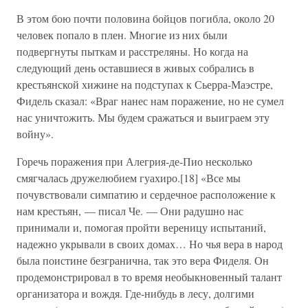
В этом бою почти половина бойцов погибла, около 20
человек попало в плен. Многие из них были
подвергнуты пыткам и расстреляны. Но когда на
следующий день оставшиеся в живых собрались в
крестьянской хижине на подступах к Сьерра-Маэстре,
Фидель сказал: «Враг нанес нам поражение, но не сумел
нас уничтожить. Мы будем сражаться и выиграем эту
войну».
Горечь поражения при Алегрия-де-Пио несколько
смягчалась дружелюбием гуахиро.[18] «Все мы
почувствовали симпатию и сердечное расположение к
нам крестьян, — писал Че. — Они радушно нас
принимали и, помогая пройти вереницу испытаний,
надежно укрывали в своих домах… Но чья вера в народ
была поистине безгранична, так это вера Фиделя. Он
продемонстрировал в то время необыкновенный талант
организатора и вождя. Где-нибудь в лесу, долгими