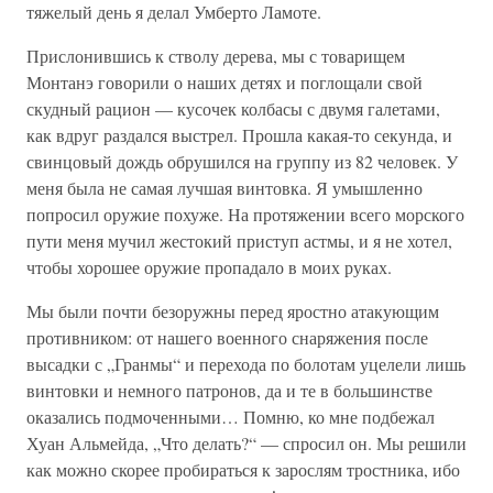
тяжелый день я делал Умберто Ламоте.
Прислонившись к стволу дерева, мы с товарищем
Монтанэ говорили о наших детях и поглощали свой
скудный рацион — кусочек колбасы с двумя галетами,
как вдруг раздался выстрел. Прошла какая-то секунда, и
свинцовый дождь обрушился на группу из 82 человек. У
меня была не самая лучшая винтовка. Я умышленно
попросил оружие похуже. На протяжении всего морского
пути меня мучил жестокий приступ астмы, и я не хотел,
чтобы хорошее оружие пропадало в моих руках.
Мы были почти безоружны перед яростно атакующим
противником: от нашего военного снаряжения после
высадки с „Гранмы“ и перехода по болотам уцелели лишь
винтовки и немного патронов, да и те в большинстве
оказались подмоченными… Помню, ко мне подбежал
Хуан Альмейда, „Что делать?“ — спросил он. Мы решили
как можно скорее пробираться к зарослям тростника, ибо