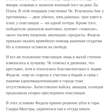
января, атаковав и захватив военный пост на реке Ла-
Плата. В этой операции участвовал Че. Результаты боя: у
противника — двое убитых, пять раненых, трое взято в
плен; у повстанцев — ни одной потери. Кроме того,
победители захватили винтовки, пулемет «томпсон»,
около тысячи патронов, амуницию, продукты. Фидель
приказал оказать врачебную помощь раненым солдатам.
Их и пленных оставили на свободе.
И все же положение повстанцев лишь в малой степени
изменилось к лучшему. Че отмечал в дневнике, что
крестьяне, хотя и относились благожелательно к людям
Фиделя, «еще не созрели к участию в борьбе и связь с
нашими единомышленниками в городе тоже
отсутствовала». Батистовские войска, авиация, полиция
продолжали упорно преследовать повстанцев.
В этих условиях Фидель принял решение уйти в горы
Сьерра-Маэстры, укрепиться там и оттуда начать