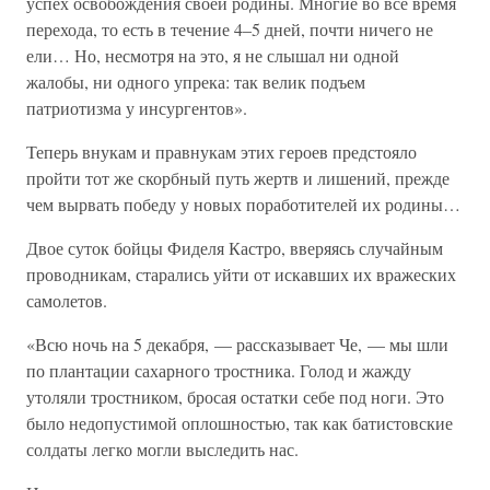
успех освобождения своей родины. Многие во все время
перехода, то есть в течение 4–5 дней, почти ничего не
ели… Но, несмотря на это, я не слышал ни одной
жалобы, ни одного упрека: так велик подъем
патриотизма у инсургентов».
Теперь внукам и правнукам этих героев предстояло
пройти тот же скорбный путь жертв и лишений, прежде
чем вырвать победу у новых поработителей их родины…
Двое суток бойцы Фиделя Кастро, вверяясь случайным
проводникам, старались уйти от искавших их вражеских
самолетов.
«Всю ночь на 5 декабря, — рассказывает Че, — мы шли
по плантации сахарного тростника. Голод и жажду
утоляли тростником, бросая остатки себе под ноги. Это
было недопустимой оплошностью, так как батистовские
солдаты легко могли выследить нас.