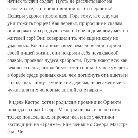
натиск тысячи солдат. Пусть не рассчитывают на
самолеты те, кто пойдет войной на эти вершины!
Пещеры укроют повстанцев. Горе тому, кто задумал
уничтожить горцев! Как деревья, приросшие к скалам,
они держатся за родную землю. Горе поднявшему меч на
жителей гор! Они совершили то, что еще никому не
удавалось. Воспитанные своей землей, всей историей
своей нищей жизни, они покрыли себя неувядаемой
славой, проявляя чудеса храбрости. Пусть знают все: как
вековые сосны, неколебимо стоят горцы. Лучше умереть
в борьбе среди родных скал, чем погибнуть от нищеты и
голода, как гибнут кубинские деревья, пересаженные в
чужие для них чопорные английские парки».
Фидель Кастро, хотя и родился в провинции Ориенте,
никогда в горах Сьерра-Маэстры не был и знал о них
только понаслышке, впрочем, как и все участники
экспедиции на «Гранме». Еще меньше о Сьерра-Маэстре
знал Че.