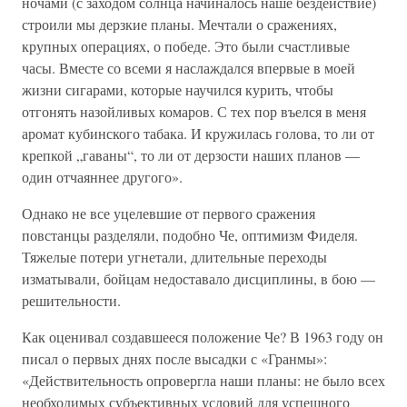
ночами (с заходом солнца начиналось наше бездействие)
строили мы дерзкие планы. Мечтали о сражениях,
крупных операциях, о победе. Это были счастливые
часы. Вместе со всеми я наслаждался впервые в моей
жизни сигарами, которые научился курить, чтобы
отгонять назойливых комаров. С тех пор въелся в меня
аромат кубинского табака. И кружилась голова, то ли от
крепкой „гаваны“, то ли от дерзости наших планов —
один отчаяннее другого».
Однако не все уцелевшие от первого сражения
повстанцы разделяли, подобно Че, оптимизм Фиделя.
Тяжелые потери угнетали, длительные переходы
изматывали, бойцам недоставало дисциплины, в бою —
решительности.
Как оценивал создавшееся положение Че? В 1963 году он
писал о первых днях после высадки с «Гранмы»:
«Действительность опровергла наши планы: не было всех
необходимых субъективных условий для успешного