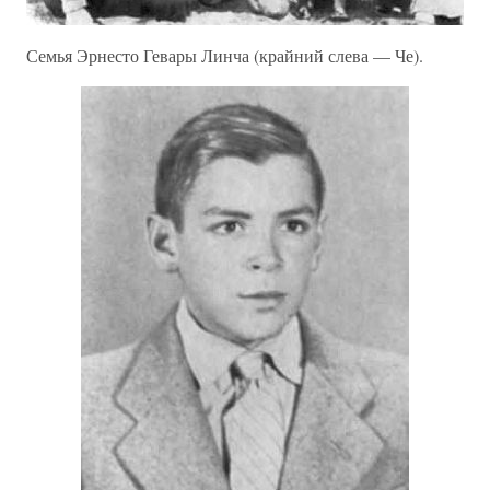
Семья Эрнесто Гевары Линча (крайний слева — Че).