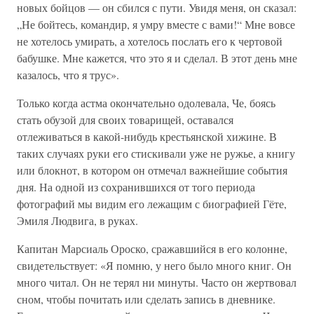
новых бойцов — он сбился с пути. Увидя меня, он сказал:
„Не бойтесь, командир, я умру вместе с вами!“ Мне вовсе
не хотелось умирать, а хотелось послать его к чертовой
бабушке. Мне кажется, что это я и сделал. В этот день мне
казалось, что я трус».
Только когда астма окончательно одолевала, Че, боясь
стать обузой для своих товарищей, оставался
отлеживаться в какой-нибудь крестьянской хижине. В
таких случаях руки его стискивали уже не ружье, а книгу
или блокнот, в котором он отмечал важнейшие события
дня. На одной из сохранившихся от того периода
фотографий мы видим его лежащим с биографией Гёте,
Эмиля Людвига, в руках.
Капитан Марсиаль Ороско, сражавшийся в его колонне,
свидетельствует: «Я помню, у него было много книг. Он
много читал. Он не терял ни минуты. Часто он жертвовал
сном, чтобы почитать или сделать запись в дневнике.