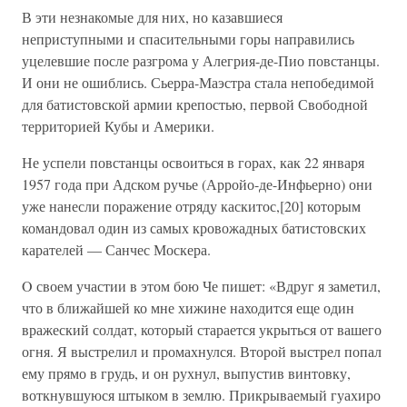
В эти незнакомые для них, но казавшиеся
неприступными и спасительными горы направились
уцелевшие после разгрома у Алегрия-де-Пио повстанцы.
И они не ошиблись. Сьерра-Маэстра стала непобедимой
для батистовской армии крепостью, первой Свободной
территорией Кубы и Америки.
Не успели повстанцы освоиться в горах, как 22 января
1957 года при Адском ручье (Арройо-де-Инфьерно) они
уже нанесли поражение отряду каскитос,[20] которым
командовал один из самых кровожадных батистовских
карателей — Санчес Москера.
O своем участии в этом бою Че пишет: «Вдруг я заметил,
что в ближайшей ко мне хижине находится еще один
вражеский солдат, который старается укрыться от вашего
огня. Я выстрелил и промахнулся. Второй выстрел попал
ему прямо в грудь, и он рухнул, выпустив винтовку,
воткнувшуюся штыком в землю. Прикрываемый гуахиро