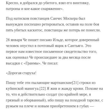
Креспо, я добрался до убитого, взял его винтовку,
патроны и кое-какое снаряжение».
Под натиском повстанцев Санчес Москера был
вынужден поспешно ретироваться, оставив на поле боя
пять убитых каскитос, повстанцы же потерь не понесли.
28 января Че пишет письмо Ильде, которое доверенный
человек опустил в почтовый ящик в Сантьяго. Это
первое нам известное письменное свидетельство того,
как оценивал Че происшедшее за два месяца после
высадки с «Гранмы». Че писал:
«Дорогая старуха!
Пишу тебе эти пылающие мартианские[21] строки из
кубинской манигуа.[22] Я жив и жажду крови. Похоже на
то, что я действительно солдат (по крайней мере, я
грязный и оборванный), ибо пишу на походной тарелке, с
ружьем на плече и новым приобретением в губах —