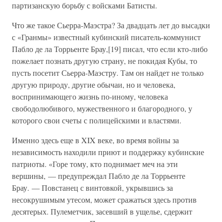
партизанскую борьбу с войсками Батисты.
Что же такое Сьерра-Маэстра? За двадцать лет до высадки
с «Гранмы» известный кубинский писатель-коммунист
Пабло де ла Торрьенте Брау,[19] писал, что если кто-либо
пожелает познать другую страну, не покидая Кубы, то
пусть посетит Сьерра-Маэстру. Там он найдет не только
другую природу, другие обычаи, но и человека,
воспринимающего жизнь по-иному, человека
свободолюбивого, мужественного и благородного, у
которого свои счеты с полицейскими и властями.
Именно здесь еще в XIX веке, во время войны за
независимость находили приют и поддержку кубинские
патриоты. «Горе тому, кто поднимает меч на эти
вершины, — предупреждал Пабло де ла Торрьенте
Брау. — Повстанец с винтовкой, укрывшись за
несокрушимым утесом, может сражаться здесь против
десятерых. Пулеметчик, засевший в ущелье, сдержит