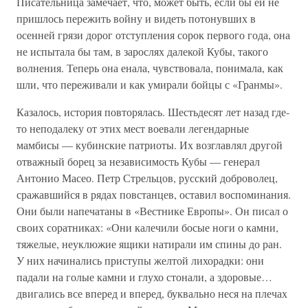
Писательница замечает, что, может быть, если бы ей не
пришлось пережить войну и видеть потонувших в
осенней грязи дорог отступления сорок первого года, она
не испытала бы там, в зарослях далекой Кубы, такого
волнения. Теперь она енала, чувствовала, понимала, как
шли, что переживали и как умирали бойцы с «Гранмы».
Казалось, история повторялась. Шестьдесят лет назад где-
то неподалеку от этих мест воевали легендарные
мамбисы — кубинские патриоты. Их возглавлял другой
отважный борец за независимость Кубы — генерал
Антонио Масео. Петр Стрельцов, русский доброволец,
сражавшийся в рядах повстанцев, оставил воспоминания.
Они были напечатаны в «Вестнике Европы». Он писал о
своих соратниках: «Они калечили босые ноги о камни,
тяжелые, неуклюжие ящики натирали им спины до ран.
У них начинались приступы желтой лихорадки: они
падали на голые камни и глухо стонали, а здоровые…
двигались все вперед и вперед, буквально неся на плечах