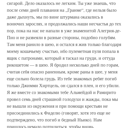
сигарой. Дело оказалось не легким. Ты уже знаешь, что
после семи дней плавания на „Гранме“, где нельзя было
даже дыхнуть, мы по вине штурмана оказались в
вонючих зарослях, и продолжались наши несчастья до тех
пор, пока на нас не напали в уже знаменитой Алегрия-де-
Пио и не развеяли в разные стороны, подобно голубям.
Там меня ранило в шею, и остался я жив только благодаря
моему кошачьему счастью, ибо пулеметная пуля попала в
ящик с патронами, который я таскал на груди, и оттуда
рикошетом — в шею. Я бродил несколько дней по горам,
считая себя опасно раненным, кроме раны в шее, у меня
еще сильно болела грудь. Из тебе знакомых ребят погиб
только Джимми Хиртцель, он сдался в плен, и его убили.
Я же вместе со знакомыми тебе Альмейдой и Рамирито
провел семь дней страшной голодухи и жажды, пока мы
не вышли из окружения и при помощи крестьян не
присоединились к Фиделю (говорят, хотя это еще не
подтверждено, что погиб и бедный Ньико). Нам
пришлось немало потрудиться, чтобы вновь