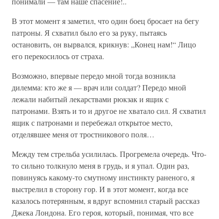
понимали — там наше спасение!..
В этот момент я заметил, что один боец бросает на бегу
патроны. Я схватил было его за руку, пытаясь
остановить, он вырвался, крикнув: „Конец нам!“ Лицо
его перекосилось от страха.
Возможно, впервые передо мной тогда возникла
дилемма: кто же я — врач или солдат? Передо мной
лежали набитый лекарствами рюкзак и ящик с
патронами. Взять и то и другое не хватало сил. Я схватил
ящик с патронами и перебежал открытое место,
отделявшее меня от тростникового поля…
Между тем стрельба усилилась. Прогремела очередь. Что-
то сильно толкнуло меня в грудь, и я упал. Один раз,
повинуясь какому-то смутному инстинкту раненого, я
выстрелил в сторону гор. И в этот момент, когда все
казалось потерянным, я вдруг вспомнил старый рассказ
Джека Лондона. Его героя, который, понимая, что все