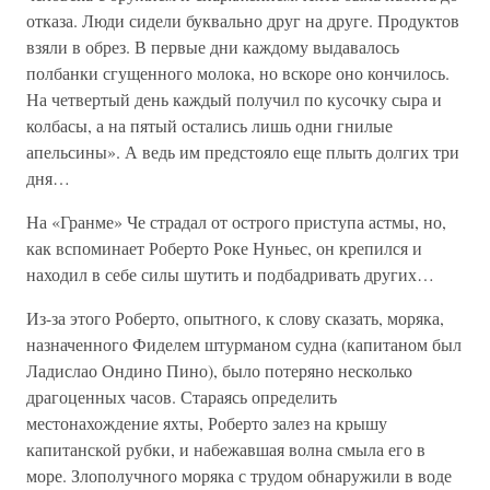
отказа. Люди сидели буквально друг на друге. Продуктов
взяли в обрез. В первые дни каждому выдавалось
полбанки сгущенного молока, но вскоре оно кончилось.
На четвертый день каждый получил по кусочку сыра и
колбасы, а на пятый остались лишь одни гнилые
апельсины». А ведь им предстояло еще плыть долгих три
дня…
На «Гранме» Че страдал от острого приступа астмы, но,
как вспоминает Роберто Роке Нуньес, он крепился и
находил в себе силы шутить и подбадривать других…
Из-за этого Роберто, опытного, к слову сказать, моряка,
назначенного Фиделем штурманом судна (капитаном был
Ладислао Ондино Пино), было потеряно несколько
драгоценных часов. Стараясь определить
местонахождение яхты, Роберто залез на крышу
капитанской рубки, и набежавшая волна смыла его в
море. Злополучного моряка с трудом обнаружили в воде