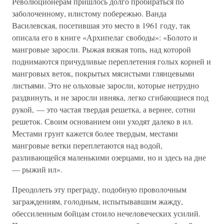
Революционерам пришлось долго пробираться по
заболоченному, илистому побережью. Ванда
Василевская, посетившая это место в 1961 году, так
описала его в книге «Архипелаг свободы»: «Болото и
мангровые заросли. Рыжая вязкая топь, над которой
поднимаются причудливые переплетения голых корней и
мангровых веток, покрытых мясистыми глянцевыми
листьями. Это не ольховые заросли, которые нетрудно
раздвинуть, и не заросли ивняка, легко сгибающиеся под
рукой, — это частая твердая решетка, а вернее, сотни
решеток. Своим основанием они уходят далеко в ил.
Местами грунт кажется более твердым, местами
мангровые ветки переплетаются над водой,
разливающейся маленькими озерцами, но и здесь на дне
— рыжий ил».
Преодолеть эту преграду, подобную проволочным
заграждениям, голодным, испытывавшим жажду,
обессиленным бойцам стоило нечеловеческих усилий.