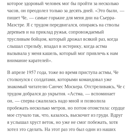
которое здоровый человек мог бы пройти за несколько
часов, он преодолел только за десять дней. «Это были, —
пишет Че, — самые горькие для меня дни на Сьерра-
Маэстре. Я с трудом передвигался, опираясь на стволы
деревьев и на приклад ружья, сопровождаемый
трусливым бойцом, который дрожал всякий раз, когда
слышал стрельбу, впадал в истерику, когда астма
вызывала у меня кашель, который мог привлечь к нам
внимание карателей».
В апреле 1957 года, тоже во время приступа астмы, Че
столкнулся с солдатами, которыми командовал уже
знакомый читателю Санчес Москера. Отстреливаясь, Че с
трудом добрался до укрытия. «Астма, — вспоминает
он, — сперва сжалилась надо мной и позволила
пробежать несколько метров, но потом отомстила: сердце
мое стучало так, что, казалось, выскочит из груди. Вдруг
я услышал хруст веток, но уже не смог побежать, хотя
хотел это сделать. На этот раз это был один из наших