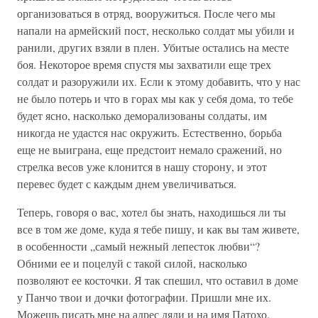
организоваться в отряд, вооружиться. После чего мы
напали на армейский пост, несколько солдат мы убили и
ранили, других взяли в плен. Убитые остались на месте
боя. Некоторое время спустя мы захватили еще трех
солдат и разоружили их. Если к этому добавить, что у нас
не было потерь и что в горах мы как у себя дома, то тебе
будет ясно, насколько деморализованы солдаты, им
никогда не удастся нас окружить. Естественно, борьба
еще не выиграна, еще предстоит немало сражений, но
стрелка весов уже клонится в нашу сторону, и этот
перевес будет с каждым днем увеличиваться.
Теперь, говоря о вас, хотел бы знать, находишься ли ты
все в том же доме, куда я тебе пишу, и как вы там живете,
в особенности „самый нежный лепесток любви“?
Обними ее и поцелуй с такой силой, насколько
позволяют ее косточки. Я так спешил, что оставил в доме
у Панчо твои и дочки фотографии. Пришли мне их.
Можешь писать мне на адрес дяди и на имя Патохо.