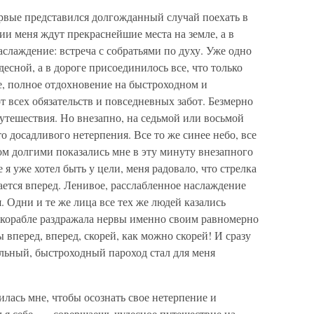
ервые представился долгожданный случай поехать в
и меня ждут прекраснейшие места на земле, а в
слаждение: встреча с собратьями по духу. Уже одно
есной, а в дороге присоединилось все, что только
е, полное отдохновение на быстроходном и
т всех обязательств и повседневных забот. Безмерно
утешествия. Но внезапно, на седьмой или восьмой
то досадливого нетерпения. Все то же синее небо, все
ом долгими показались мне в эту минуту внезапного
я уже хотел быть у цели, меня радовало, что стрелка
ется вперед. Ленивое, расслабленное наслаждение
. Одни и те же лица все тех же людей казались
корабле раздражала нервы именно своим равномерно
перед, вперед, скорей, как можно скорей! И сразу
льный, быстроходный пароход стал для меня
илась мне, чтобы осознать свое нетерпение и
л я себе, — совершаешь чудесное путешествие на