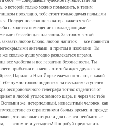
ь, о которой только можно помыслить, к твоим
слишком прохладно, тебе стоит только двумя пальцами
лся. Полуденное солнце экватора кажется тебе
 тебя находится помещение с охлаждающими
же ждет бассейн для плавания. За столом в этой
заказать любое блюдо, любой напиток — все появится
 легкокрылыми ангелами, и притом в изобилии. Ты
 же сколько душе угодно развлекаться играми,
ны все удобства и все гарантии безопасности. Ты
своего прибытия и знаешь, что тебя ждет дружеская
Айресе, Париже и Нью-Йорке ежечасно знают, в какой
 Тебе нужно только подняться на несколько ступенек
кра беспроволочного телеграфа тотчас отделится от
привет в любой уголок земного шара, и через час тебе
. Вспомни же, нетерпеливый, ненасытный человек, как
е путешествие со странствиями былых времен и прежде
чаков, что впервые открыли для нас эти необъятные
ем, — вспомни и устыдись! Попробуй представить