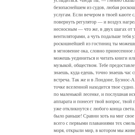
безопаснейшем из судов, любая роскош
услугам. Если вечером в твоей каюте 
повернуть регулятор — и воздух нагре
несносным — что же, в двух шагах от
вентиляторами, а чуть подальше тебя у
роскошнейшей из гостиниц ты можешь 
в мгновение ока, словно принесенное
можешь уединиться и читать книги или
музыкой, обществом. Тебе предоставле
знаешь, куда едешь, точно знаешь час 
встреча. Так же и в Лондоне, Буэнос-
точке вселенной находится твое судно.
по маленькой лесенке, и послушная ис
аппарата и понесет твой вопрос, твой 
уже откликнутся с любого конца света
было раньше! Сравни хоть на миг сво
всего с первыми плаваниями тех смель
моря, открыли мир, в котором мы жив