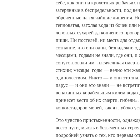
себе, как они на крохотных рыбачьих п
затерянные в беспредельности, под ве
обреченные на тягчайшие лишения. Н
тепловатая, затхлая вода из бочек или
черствых сухарей да копченого прогорк
пищи. Ни постелей, ни места для отдых
сознание, что они одни, безнадежно о
месяцами, годами не знали, где они, и
сопутствовали им, тысячеликая смерть
стихии; месяцы, годы — вечно эти ж
одиночеством. Никто — и они это зна
парус — и они это знали — не встретит
вспаханных корабельным килем водах,
принесет вести об их смерти, гибели».
конкистадоров морей, как я глубоко ус
Это чувство пристыженности, однажды
всего пути, мысль о безыменных героя
подробней узнать о тех, кто первым от