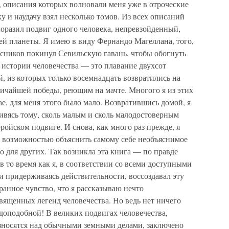
 описания которых волновали меня уже в отроческие
у и наудачу взял несколько томов. Из всех описаний
поразил подвиг одного человека, непревзойденный,
ей планеты. Я имею в виду Фернандо Магеллана, того,
усников покинул Севильскую гавань, чтобы обогнуть
 истории человечества — это плавание двухсот
, из которых только восемнадцать возвратились на
личайшей победы, реющим на мачте. Многого я из этих
ае, для меня этого было мало. Возвратившись домой, я
дивясь тому, сколь малым и сколь малодостоверным
еройском подвиге. И снова, как много раз прежде, я
 возможностью объяснить самому себе необъяснимое
го для других. Так возникла эта книга — по правде
в то время как я, в соответствии со всеми доступными
 придерживаясь действительности, воссоздавал эту
ранное чувство, что я рассказываю нечто
вященных легенд человечества. Но ведь нет ничего
доподобной! В великих подвигах человечества,
озносятся над обычными земными делами, заключено