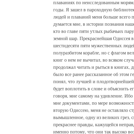
плаваниях по неисследованным морям,
годы. Я зашел в пароходную библиотек
людей и плаваний меня больше всего 
думается мне, в истории познания наш
кто во главе пяти утлых рыбачьих пар
земной шар. Прекраснейшая Одиссея в
шестидесяти пяти мужественных людей
полуразбитом корабле, но с флагом ве
книг о нем не вычитал, во всяком случ
продолжал читать и рыться в книгах, 
было все ранее рассказанное об этом г
понял, что лучшей и плодотворнейшей
будет воплотить в слове и объяснить е
говоря, мне самому на удивление. Ибо 
мне документами, по мере возможности
вторую Одиссею, меня не оставляло ст
вымышленное, одну из великих грез, с
прекраснее правды, кажущейся неправ
именно потому, что они так высоко в