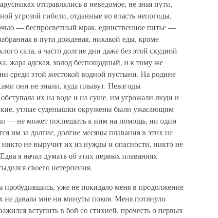
арусниках отправлялись в неведомое, не зная пути,
чной угрозой гибели, отданные во власть непогоды,
очью — беспросветный мрак, единственное питье —
 набранная в пути дождевая, никакой еды, кроме
лого сала, а часто долгие дни даже без этой скудной
а, жара адская, холод беспощадный, и к тому же
дни среди этой жестокой водной пустыни. На родине
 сами они не знали, куда плывут. Невзгоды
 обступала их на воде и на суше, им угрожали люди и
алкие, утлые суденышки окружены были ужасающим
ли — не может поспешить к ним на помощь, ни один
ся им за долгие, долгие месяцы плавания в этих не
 никто не выручит их из нужды и опасности, никто не
 Едва я начал думать об этих первых плаваниях
тыдился своего нетерпения.
 пробудившись, уже не покидало меня в продолжение
х не давала мне ни минуты покоя. Меня потянуло
важился вступить в бой со стихией, прочесть о первых