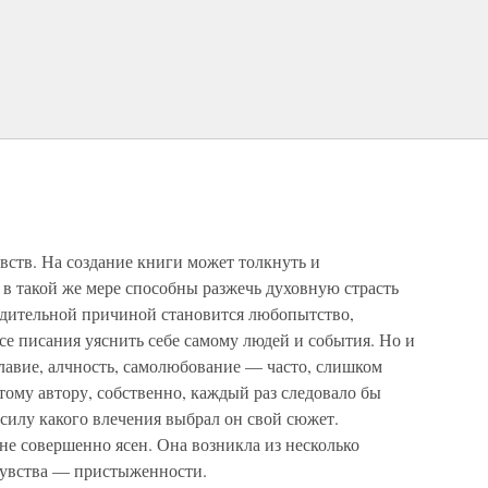
вств. На создание книги может толкнуть и
 в такой же мере способны разжечь духовную страсть
будительной причиной становится любопытство,
се писания уяснить себе самому людей и события. Но и
лавие, алчность, самолюбование — часто, слишком
тому автору, собственно, каждый раз следовало бы
в силу какого влечения выбрал он свой сюжет.
е совершенно ясен. Она возникла из несколько
чувства — пристыженности.