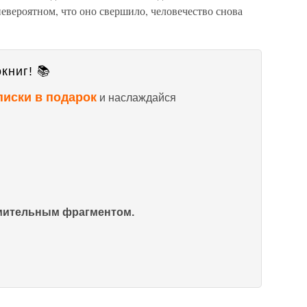
невероятном, что оно свершило, человечество снова
книг! 📚
писки в подарок
и наслаждайся
омительным фрагментом.