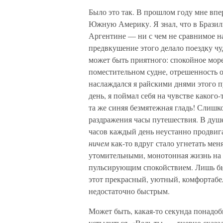
Было это так. В прошлом году мне вп
Южную Америку. Я знал, что в Бразили
Аргентине — ни с чем не сравнимое на
предвкушение этого делало поездку чуд
может быть приятного: спокойное мор
поместительном судне, отрешенность о
наслаждался я райскими днями этого п
день, я поймал себя на чувстве какого-
та же синяя безмятежная гладь! Слишк
раздражения часы путешествия. В душе 
часов каждый день неустанно продвига
ничем
как-то вдруг стало угнетать меня
утомительными, монотонная жизнь на 
пульсирующим спокойствием. Лишь бы в
этот прекрасный, уютный, комфортабе
недостаточно быстрым.
Может быть, какая-то секунда понадоб
устыдиться. «Ведь ты, — гневно сказа