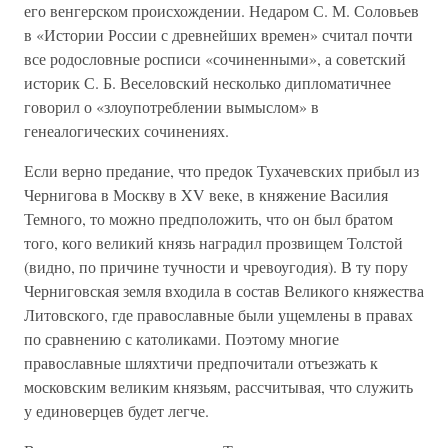
его венгерском происхождении. Недаром С. М. Соловьев
в «Истории России с древнейших времен» считал почти
все родословные росписи «сочиненными», а советский
историк С. Б. Веселовский несколько дипломатичнее
говорил о «злоупотреблении вымыслом» в
генеалогических сочинениях.
Если верно предание, что предок Тухачевских прибыл из
Чернигова в Москву в XV веке, в княжение Василия
Темного, то можно предположить, что он был братом
того, кого великий князь наградил прозвищем Толстой
(видно, по причине тучности и чревоугодия). В ту пору
Черниговская земля входила в состав Великого княжества
Литовского, где православные были ущемлены в правах
по сравнению с католиками. Поэтому многие
православные шляхтичи предпочитали отъезжать к
московским великим князьям, рассчитывая, что служить
у единоверцев будет легче.