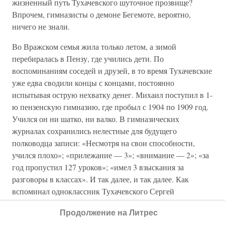
жизненный путь Тухачевского шуточное прозвище?
Впрочем, гимназисты о демоне Бегемоте, вероятно,
ничего не знали.
Во Вражском семья жила только летом, а зимой
перебиралась в Пензу, где учились дети. По
воспоминаниям соседей и друзей, в то время Тухачевские
уже едва сводили концы с концами, постоянно
испытывая острую нехватку денег. Михаил поступил в 1-
ю пензенскую гимназию, где пробыл с 1904 по 1909 год.
Учился он ни шатко, ни валко. В гимназических
журналах сохранились нелестные для будущего
полководца записи: «Несмотря на свои способности,
учился плохо»; «прилежание — 3»; «внимание — 2»; «за
год пропустил 127 уроков»; «имел 3 взыскания за
разговоры в классах». И так далее, и так далее. Как
вспоминал одноклассник Тухачевского Сергей
Степанович Островский, по уровню развития Михаил
Продолжение на Литрес
значительно превосходил подавляющее большинство