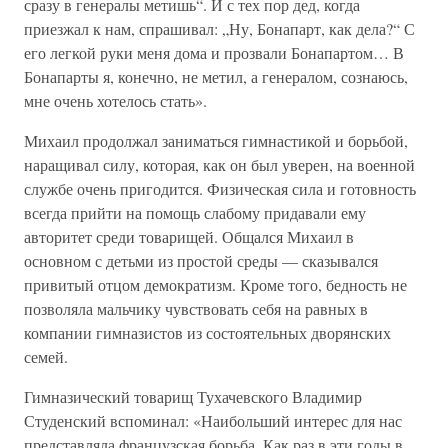
сразу в генералы метишь“. И с тех пор дед, когда
приезжал к нам, спрашивал: „Ну, Бонапарт, как дела?“ С
его легкой руки меня дома и прозвали Бонапартом… В
Бонапарты я, конечно, не метил, а генералом, сознаюсь,
мне очень хотелось стать».
Михаил продолжал заниматься гимнастикой и борьбой,
наращивал силу, которая, как он был уверен, на военной
службе очень пригодится. Физическая сила и готовность
всегда прийти на помощь слабому придавали ему
авторитет среди товарищей. Общался Михаил в
основном с детьми из простой среды — сказывался
привитый отцом демократизм. Кроме того, бедность не
позволяла мальчику чувствовать себя на равных в
компании гимназистов из состоятельных дворянских
семей.
Гимназический товарищ Тухачевского Владимир
Студенский вспоминал: «Наибольший интерес для нас
представляла французская борьба. Как раз в эти годы в