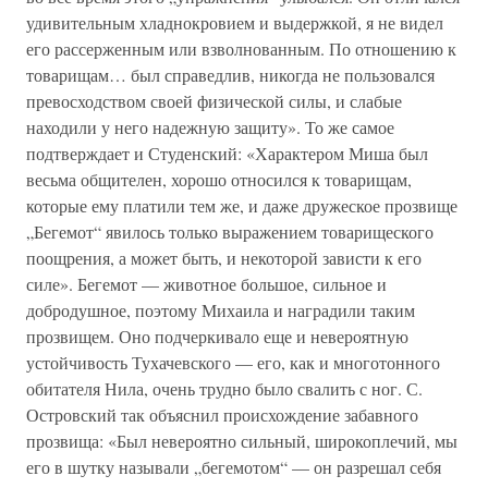
удивительным хладнокровием и выдержкой, я не видел
его рассерженным или взволнованным. По отношению к
товарищам… был справедлив, никогда не пользовался
превосходством своей физической силы, и слабые
находили у него надежную защиту». То же самое
подтверждает и Студенский: «Характером Миша был
весьма общителен, хорошо относился к товарищам,
которые ему платили тем же, и даже дружеское прозвище
„Бегемот“ явилось только выражением товарищеского
поощрения, а может быть, и некоторой зависти к его
силе». Бегемот — животное большое, сильное и
добродушное, поэтому Михаила и наградили таким
прозвищем. Оно подчеркивало еще и невероятную
устойчивость Тухачевского — его, как и многотонного
обитателя Нила, очень трудно было свалить с ног. С.
Островский так объяснил происхождение забавного
прозвища: «Был невероятно сильный, широкоплечий, мы
его в шутку называли „бегемотом“ — он разрешал себя