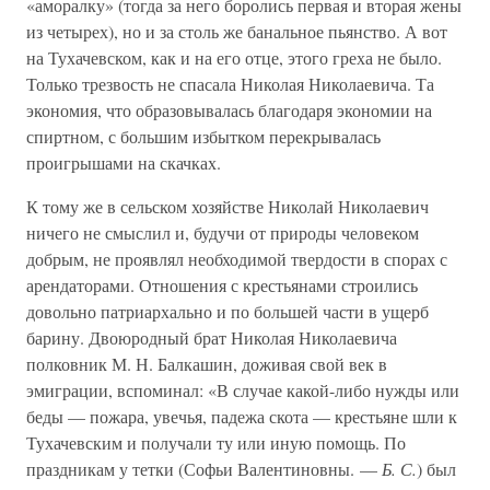
«аморалку» (тогда за него боролись первая и вторая жены
из четырех), но и за столь же банальное пьянство. А вот
на Тухачевском, как и на его отце, этого греха не было.
Только трезвость не спасала Николая Николаевича. Та
экономия, что образовывалась благодаря экономии на
спиртном, с большим избытком перекрывалась
проигрышами на скачках.
К тому же в сельском хозяйстве Николай Николаевич
ничего не смыслил и, будучи от природы человеком
добрым, не проявлял необходимой твердости в спорах с
арендаторами. Отношения с крестьянами строились
довольно патриархально и по большей части в ущерб
барину. Двоюродный брат Николая Николаевича
полковник М. Н. Балкашин, доживая свой век в
эмиграции, вспоминал: «В случае какой-либо нужды или
беды — пожара, увечья, падежа скота — крестьяне шли к
Тухачевским и получали ту или иную помощь. По
праздникам у тетки (Софьи Валентиновны. —
Б. С.
) был