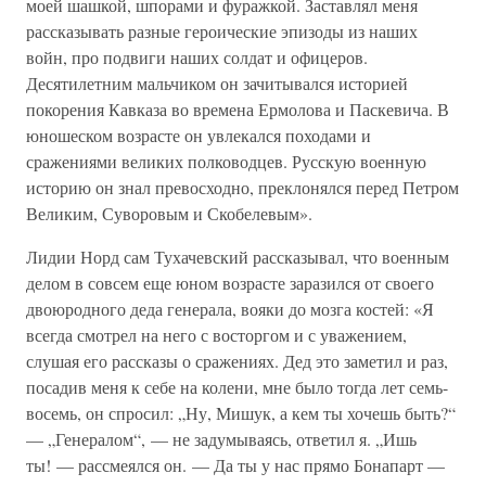
моей шашкой, шпорами и фуражкой. Заставлял меня
рассказывать разные героические эпизоды из наших
войн, про подвиги наших солдат и офицеров.
Десятилетним мальчиком он зачитывался историей
покорения Кавказа во времена Ермолова и Паскевича. В
юношеском возрасте он увлекался походами и
сражениями великих полководцев. Русскую военную
историю он знал превосходно, преклонялся перед Петром
Великим, Суворовым и Скобелевым».
Лидии Норд сам Тухачевский рассказывал, что военным
делом в совсем еще юном возрасте заразился от своего
двоюродного деда генерала, вояки до мозга костей: «Я
всегда смотрел на него с восторгом и с уважением,
слушая его рассказы о сражениях. Дед это заметил и раз,
посадив меня к себе на колени, мне было тогда лет семь-
восемь, он спросил: „Ну, Мишук, а кем ты хочешь быть?“
— „Генералом“, — не задумываясь, ответил я. „Ишь
ты! — рассмеялся он. — Да ты у нас прямо Бонапарт —