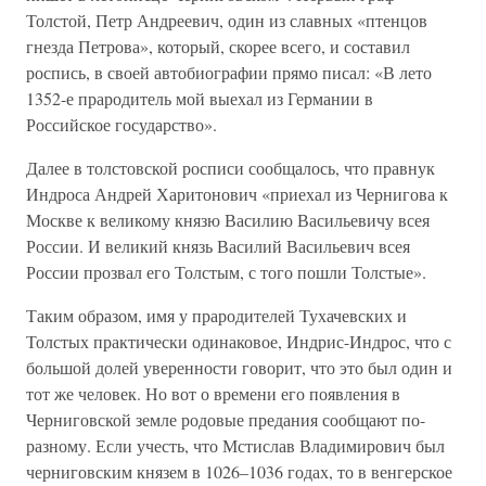
Толстой, Петр Андреевич, один из славных «птенцов
гнезда Петрова», который, скорее всего, и составил
роспись, в своей автобиографии прямо писал: «В лето
1352-е прародитель мой выехал из Германии в
Российское государство».
Далее в толстовской росписи сообщалось, что правнук
Индроса Андрей Харитонович «приехал из Чернигова к
Москве к великому князю Василию Васильевичу всея
России. И великий князь Василий Васильевич всея
России прозвал его Толстым, с того пошли Толстые».
Таким образом, имя у прародителей Тухачевских и
Толстых практически одинаковое, Индрис-Индрос, что с
большой долей уверенности говорит, что это был один и
тот же человек. Но вот о времени его появления в
Черниговской земле родовые предания сообщают по-
разному. Если учесть, что Мстислав Владимирович был
черниговским князем в 1026–1036 годах, то в венгерское