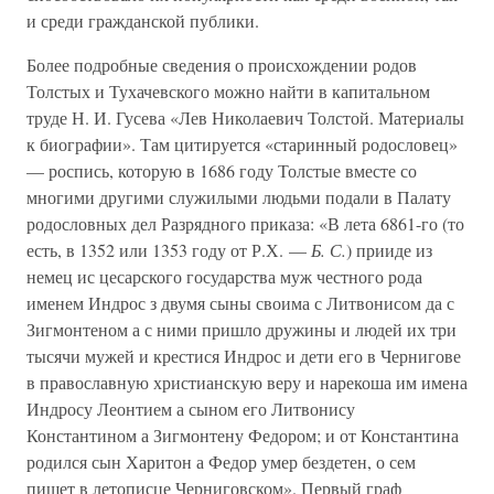
и среди гражданской публики.
Более подробные сведения о происхождении родов
Толстых и Тухачевского можно найти в капитальном
труде Н. И. Гусева «Лев Николаевич Толстой. Материалы
к биографии». Там цитируется «старинный родословец»
— роспись, которую в 1686 году Толстые вместе со
многими другими служилыми людьми подали в Палату
родословных дел Разрядного приказа: «В лета 6861-го (то
есть, в 1352 или 1353 году от Р.Х. —
Б. С.
) прииде из
немец ис цесарского государства муж честного рода
именем Индрос з двумя сыны своима с Литвонисом да с
Зигмонтеном а с ними пришло дружины и людей их три
тысячи мужей и крестися Индрос и дети его в Чернигове
в православную христианскую веру и нарекоша им имена
Индросу Леонтием а сыном его Литвонису
Константином а Зигмонтену Федором; и от Константина
родился сын Харитон а Федор умер бездетен, о сем
пишет в летописце Черниговском». Первый граф