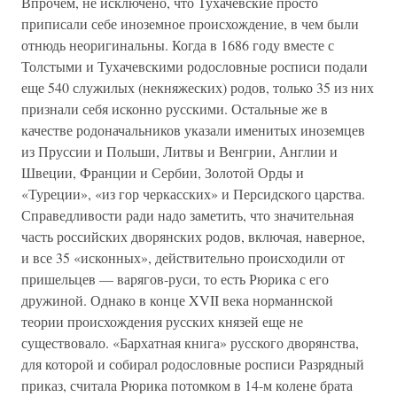
Впрочем, не исключено, что Тухачевские просто
приписали себе иноземное происхождение, в чем были
отнюдь неоригинальны. Когда в 1686 году вместе с
Толстыми и Тухачевскими родословные росписи подали
еще 540 служилых (некняжеских) родов, только 35 из них
признали себя исконно русскими. Остальные же в
качестве родоначальников указали именитых иноземцев
из Пруссии и Польши, Литвы и Венгрии, Англии и
Швеции, Франции и Сербии, Золотой Орды и
«Туреции», «из гор черкасских» и Персидского царства.
Справедливости ради надо заметить, что значительная
часть российских дворянских родов, включая, наверное,
и все 35 «исконных», действительно происходили от
пришельцев — варягов-руси, то есть Рюрика с его
дружиной. Однако в конце XVII века норманнской
теории происхождения русских князей еще не
существовало. «Бархатная книга» русского дворянства,
для которой и собирал родословные росписи Разрядный
приказ, считала Рюрика потомком в 14-м колене брата