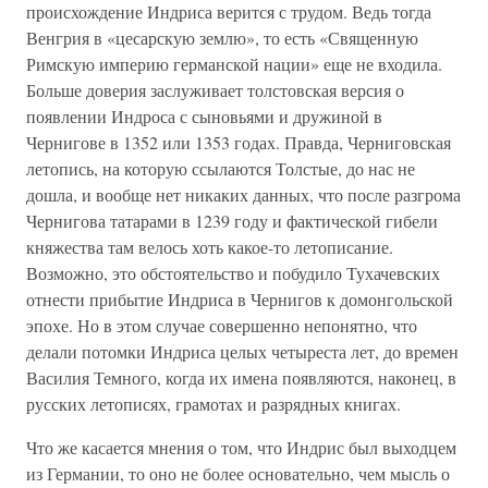
происхождение Индриса верится с трудом. Ведь тогда
Венгрия в «цесарскую землю», то есть «Священную
Римскую империю германской нации» еще не входила.
Больше доверия заслуживает толстовская версия о
появлении Индроса с сыновьями и дружиной в
Чернигове в 1352 или 1353 годах. Правда, Черниговская
летопись, на которую ссылаются Толстые, до нас не
дошла, и вообще нет никаких данных, что после разгрома
Чернигова татарами в 1239 году и фактической гибели
княжества там велось хоть какое-то летописание.
Возможно, это обстоятельство и побудило Тухачевских
отнести прибытие Индриса в Чернигов к домонгольской
эпохе. Но в этом случае совершенно непонятно, что
делали потомки Индриса целых четыреста лет, до времен
Василия Темного, когда их имена появляются, наконец, в
русских летописях, грамотах и разрядных книгах.
Что же касается мнения о том, что Индрис был выходцем
из Германии, то оно не более основательно, чем мысль о