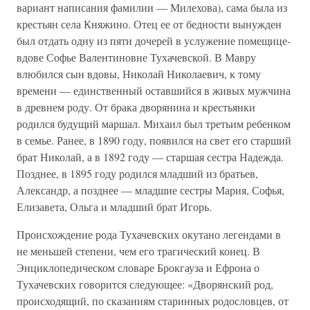
вариант написания фамилии — Милехова), сама была из
крестьян села Княжино. Отец ее от бедности вынужден
был отдать одну из пяти дочерей в услужение помещице-
вдове Софье Валентиновне Тухачевской. В Мавру
влюбился сын вдовы, Николай Николаевич, к тому
времени — единственный оставшийся в живых мужчина
в древнем роду. От брака дворянина и крестьянки
родился будущий маршал. Михаил был третьим ребенком
в семье. Ранее, в 1890 году, появился на свет его старший
брат Николай, а в 1892 году — старшая сестра Надежда.
Позднее, в 1895 году родился младший из братьев,
Александр, а позднее — младшие сестры Мария, Софья,
Елизавета, Ольга и младший брат Игорь.
Происхождение рода Тухачевских окутано легендами в
не меньшей степени, чем его трагический конец. В
Энциклопедическом словаре Брокгауза и Ефрона о
Тухачевских говорится следующее: «Дворянский род,
происходящий, по сказаниям старинных родословцев, от