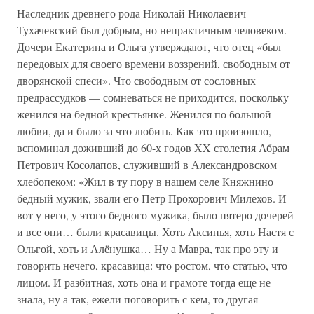
Наследник древнего рода Николай Николаевич
Тухачевский был добрым, но непрактичным человеком.
Дочери Екатерина и Ольга утверждают, что отец «был
передовых для своего времени воззрений, свободным от
дворянской спеси». Что свободным от сословных
предрассудков — сомневаться не приходится, поскольку
женился на бедной крестьянке. Женился по большой
любви, да и было за что любить. Как это произошло,
вспоминал доживший до 60-х годов XX столетия Абрам
Петрович Косолапов, служивший в Александровском
хлебопеком: «Жил в ту пору в нашем селе Княжнино
бедный мужик, звали его Петр Прохорович Милехов. И
вот у него, у этого бедного мужика, было пятеро дочерей
и все они… были красавицы. Хоть Аксинья, хоть Настя с
Ольгой, хоть и Алёнушка… Ну а Мавра, так про эту и
говорить нечего, красавица: что ростом, что статью, что
лицом. И разбитная, хоть она и грамоте тогда еще не
знала, ну а так, ежели поговорить с кем, то другая