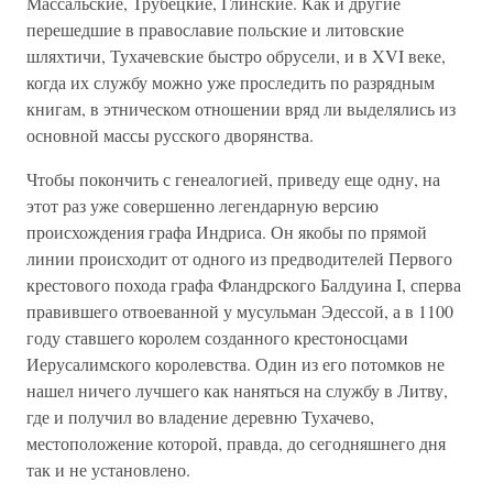
Массальские, Трубецкие, Глинские. Как и другие
перешедшие в православие польские и литовские
шляхтичи, Тухачевские быстро обрусели, и в XVI веке,
когда их службу можно уже проследить по разрядным
книгам, в этническом отношении вряд ли выделялись из
основной массы русского дворянства.
Чтобы покончить с генеалогией, приведу еще одну, на
этот раз уже совершенно легендарную версию
происхождения графа Индриса. Он якобы по прямой
линии происходит от одного из предводителей Первого
крестового похода графа Фландрского Балдуина I, сперва
правившего отвоеванной у мусульман Эдессой, а в 1100
году ставшего королем созданного крестоносцами
Иерусалимского королевства. Один из его потомков не
нашел ничего лучшего как наняться на службу в Литву,
где и получил во владение деревню Тухачево,
местоположение которой, правда, до сегодняшнего дня
так и не установлено.