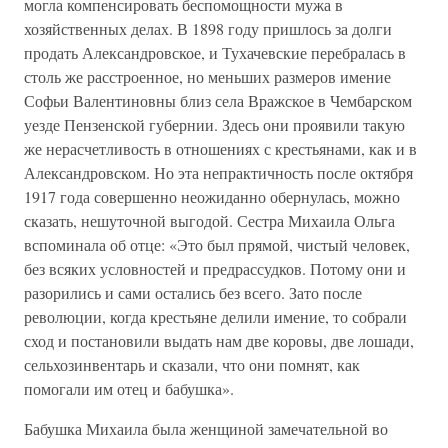
могла компенсировать беспомощности мужа в
хозяйственных делах. В 1898 году пришлось за долги
продать Александровское, и Тухачевские перебралась в
столь же расстроенное, но меньших размеров имение
Софьи Валентиновны близ села Вражское в Чембарском
уезде Пензенской губернии. Здесь они проявили такую
же нерасчетливость в отношениях с крестьянами, как и в
Александровском. Но эта непрактичность после октября
1917 года совершенно неожиданно обернулась, можно
сказать, нешуточной выгодой. Сестра Михаила Ольга
вспоминала об отце: «Это был прямой, чистый человек,
без всяких условностей и предрассудков. Потому они и
разорились и сами остались без всего. Зато после
революции, когда крестьяне делили имение, то собрали
сход и постановили выдать нам две коровы, две лошади,
сельхозинвентарь и сказали, что они помнят, как
помогали им отец и бабушка».
Бабушка Михаила была женщиной замечательной во