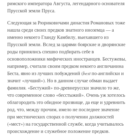
римского императора Августа, легендарного основателя
Прусской земли Пруса.
Следующая за Рюриковичами династия Романовых тоже
нашла среди своих предков знатного иноземца — а
именно некоего Гланду Камбилу, выехавшего из
Прусской земли. Вслед за царями боярские и дворянские
роды принялись спешно подбирать себе в
основоположники мифических иностранцев. Бестужевы,
например, считали своим предком некоего англичанина
Беста, явно из лучших побуждений (
best
по-английски и
значит «лучший»). Но в данном случае обман выдает
фамилия. «Бестужий» по-древнерусски значило то же,
что современное слово «бесстыжий». Очень уж хотелось
облагородить это обидное прозвище, да еще и удревнить
род, что, между прочим, имело не последнее значение
при местнических спорах о получении должностей
(«мест») на государственной службе, когда учитывалось
происхождение и служебное положение предков.