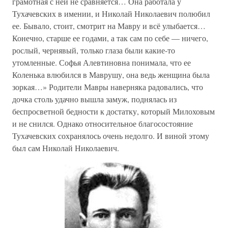
грамотная с ней не сравняется… Она работала у
Тухачевских в имении, и Николай Николаевич полюбил
ее. Бывало, стоит, смотрит на Мавру и всё улыбается…
Конечно, старше ее годами, а так сам по себе — ничего,
рослый, чернявый, только глаза были какие-то
утомленные. Софья Алевтиновна понимала, что ее
Коленька влюбился в Маврушу, она ведь женщина была
зоркая…» Родители Мавры наверняка радовались, что
дочка столь удачно вышла замуж, поднялась из
беспросветной бедности к достатку, который Милоховым
и не снился. Однако относительное благосостояние
Тухачевских сохранялось очень недолго. И виной этому
был сам Николай Николаевич.