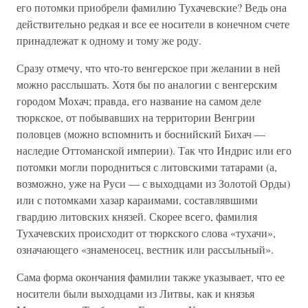
его потомки приобрели фамилию Тухачевские? Ведь она
действительно редкая и все ее носители в конечном счете
принадлежат к одному и тому же роду.
Сразу отмечу, что что-то венгерское при желании в ней
можно расслышать. Хотя бы по аналогии с венгерским
городом Мохач; правда, его название на самом деле
тюркское, от побывавших на территории Венгрии
половцев (можно вспомнить и боснийский Бихач —
наследие Оттоманской империи). Так что Индрис или его
потомки могли породниться с литовскими татарами (а,
возможно, уже на Руси — с выходцами из Золотой Орды)
или с потомками хазар караимами, составлявшими
гвардию литовских князей. Скорее всего, фамилия
Тухачевских происходит от тюркского слова «тухачи»,
означающего «знаменосец, вестник или рассыльный».
Сама форма окончания фамилии также указывает, что ее
носители были выходцами из Литвы, как и князья