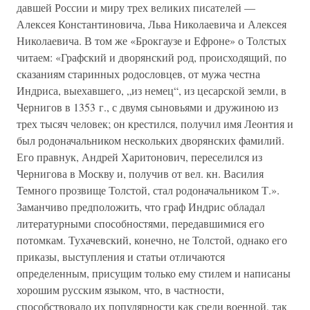
давшей России и миру трех великих писателей —
Алексея Константиновича, Льва Николаевича и Алексея
Николаевича. В том же «Брокгаузе и Ефроне» о Толстых
читаем: «Графский и дворянский род, происходящий, по
сказаниям старинных родословцев, от мужа честна
Индриса, выехавшего, „из немец“, из цесарской земли, в
Чернигов в 1353 г., с двумя сыновьями и дружиною из
трех тысяч человек; он крестился, получил имя Леонтия и
был родоначальником нескольких дворянских фамилий.
Его правнук, Андрей Харитонович, переселился из
Чернигова в Москву и, получив от вел. кн. Василия
Темного прозвище Толстой, стал родоначальником Т.».
Заманчиво предположить, что граф Индрис обладал
литературными способностями, передавшимися его
потомкам. Тухачевский, конечно, не Толстой, однако его
приказы, выступления и статьи отличаются
определенным, присущим только ему стилем и написаны
хорошим русским языком, что, в частности,
способствовало их популярности как среди военной, так