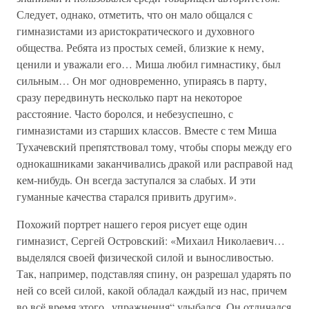
Следует, однако, отметить, что он мало общался с
гимназистами из аристократического и духовного
общества. Ребята из простых семей, близкие к нему,
ценили и уважали его… Миша любил гимнастику, был
сильным… Он мог одновременно, упираясь в парту,
сразу передвинуть несколько парт на некоторое
расстояние. Часто боролся, и небезуспешно, с
гимназистами из старших классов. Вместе с тем Миша
Тухачевский препятствовал тому, чтобы споры между его
однокашниками заканчивались дракой или расправой над
кем-нибудь. Он всегда заступался за слабых. И эти
гуманные качества старался привить другим».
Похожий портрет нашего героя рисует еще один
гимназист, Сергей Островский: «Михаил Николаевич…
выделялся своей физической силой и выносливостью.
Так, например, подставляя спину, он разрешал ударять по
ней со всей силой, какой обладал каждый из нас, причем
во всё время этого „упражнения“ улыбался. Он отличался