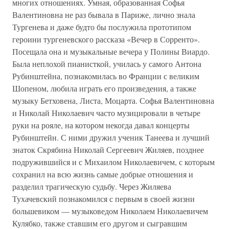
многих отношениях. Умная, образованная Софья
Валентиновна не раз бывала в Париже, лично знала
Тургенева и даже будто бы послужила прототипом
героини тургеневского рассказа «Вечер в Сорренто».
Посещала она и музыкальные вечера у Полины Виардо.
Была неплохой пианисткой, училась у самого Антона
Рубинштейна, познакомилась во Франции с великим
Шопеном, любила играть его произведения, а также
музыку Бетховена, Листа, Моцарта. Софья Валентиновна
и Николай Николаевич часто музицировали в четыре
руки на рояле, на котором некогда давал концерты
Рубинштейн. С ними дружил ученик Танеева и лучший
знаток Скрябина Николай Сергеевич Жиляев, позднее
подружившийся и с Михаилом Николаевичем, с которым
сохранил на всю жизнь самые добрые отношения и
разделил трагическую судьбу. Через Жиляева
Тухачевский познакомился с первым в своей жизни
большевиком — музыковедом Николаем Николаевичем
Кулябко, также ставшим его другом и сыгравшим