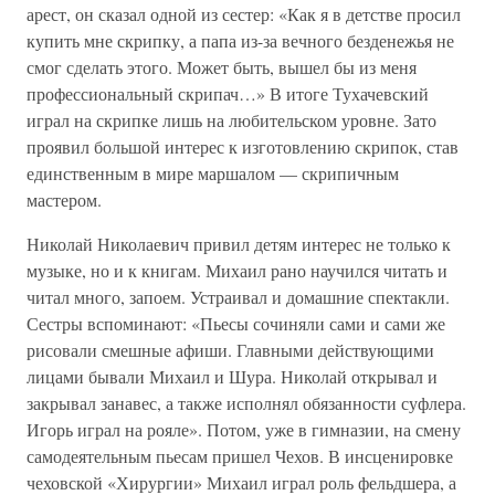
арест, он сказал одной из сестер: «Как я в детстве просил
купить мне скрипку, а папа из-за вечного безденежья не
смог сделать этого. Может быть, вышел бы из меня
профессиональный скрипач…» В итоге Тухачевский
играл на скрипке лишь на любительском уровне. Зато
проявил большой интерес к изготовлению скрипок, став
единственным в мире маршалом — скрипичным
мастером.
Николай Николаевич привил детям интерес не только к
музыке, но и к книгам. Михаил рано научился читать и
читал много, запоем. Устраивал и домашние спектакли.
Сестры вспоминают: «Пьесы сочиняли сами и сами же
рисовали смешные афиши. Главными действующими
лицами бывали Михаил и Шура. Николай открывал и
закрывал занавес, а также исполнял обязанности суфлера.
Игорь играл на рояле». Потом, уже в гимназии, на смену
самодеятельным пьесам пришел Чехов. В инсценировке
чеховской «Хирургии» Михаил играл роль фельдшера, а