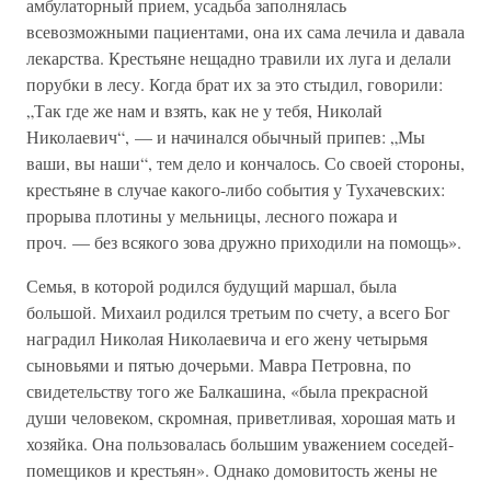
амбулаторный прием, усадьба заполнялась
всевозможными пациентами, она их сама лечила и давала
лекарства. Крестьяне нещадно травили их луга и делали
порубки в лесу. Когда брат их за это стыдил, говорили:
„Так где же нам и взять, как не у тебя, Николай
Николаевич“, — и начинался обычный припев: „Мы
ваши, вы наши“, тем дело и кончалось. Со своей стороны,
крестьяне в случае какого-либо события у Тухачевских:
прорыва плотины у мельницы, лесного пожара и
проч. — без всякого зова дружно приходили на помощь».
Семья, в которой родился будущий маршал, была
большой. Михаил родился третьим по счету, а всего Бог
наградил Николая Николаевича и его жену четырьмя
сыновьями и пятью дочерьми. Мавра Петровна, по
свидетельству того же Балкашина, «была прекрасной
души человеком, скромная, приветливая, хорошая мать и
хозяйка. Она пользовалась большим уважением соседей-
помещиков и крестьян». Однако домовитость жены не