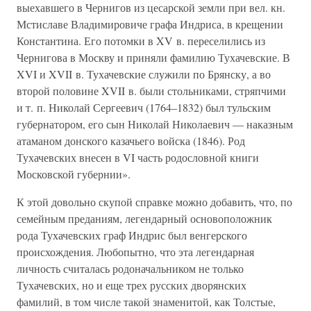
выехавшего в Чернигов из цесарской земли при вел. кн.
Мстиславе Владимировиче графа Индриса, в крещении
Константина. Его потомки в XV в. переселились из
Чернигова в Москву и приняли фамилию Тухачевские. В
XVI и XVII в. Тухачевские служили по Брянску, а во
второй половине XVII в. были стольниками, стряпчими
и т. п. Николай Сергеевич (1764–1832) был тульским
губернатором, его сын Николай Николаевич — наказным
атаманом донского казачьего войска (1846). Род
Тухачевских внесен в VI часть родословной книги
Московской губернии».
К этой довольно скупой справке можно добавить, что, по
семейным преданиям, легендарный основоположник
рода Тухачевских граф Индрис был венгерского
происхождения. Любопытно, что эта легендарная
личность считалась родоначальником не только
Тухачевских, но и еще трех русских дворянских
фамилий, в том числе такой знаменитой, как Толстые,