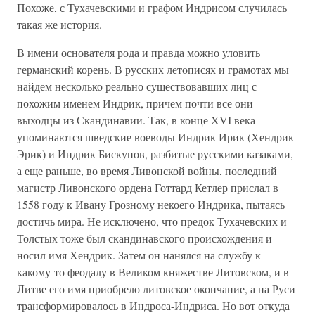
Похоже, с Тухачевскими и графом Индрисом случилась
такая же история.
В имени основателя рода и правда можно уловить
германский корень. В русских летописях и грамотах мы
найдем несколько реально существовавших лиц с
похожим именем Индрик, причем почти все они —
выходцы из Скандинавии. Так, в конце XVI века
упоминаются шведские воеводы Индрик Ирик (Хендрик
Эрик) и Индрик Бискупов, разбитые русскими казаками,
а еще раньше, во время Ливонской войны, последний
магистр Ливонского ордена Готтард Кетлер прислал в
1558 году к Ивану Грозному некоего Индрика, пытаясь
достичь мира. Не исключено, что предок Тухачевских и
Толстых тоже был скандинавского происхождения и
носил имя Хендрик. Затем он нанялся на службу к
какому-то феодалу в Великом княжестве Литовском, и в
Литве его имя приобрело литовское окончание, а на Руси
трансформировалось в Индроса-Индриса. Но вот откуда