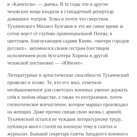
в «Канители» — дьячка. В те годы эти и другие
чеховские вещи входили в стандартный репертуар
домашних театров. Тезка и почти что сверстник
Тухачевского Михаил Булгаков в это же самое время за
сотни верст от глубоко провинциальной Пензы, в
цветущем, благоухающем садами Киеве, «матери городов
русских», запомнился своим сестрам блестящим
исполнением роли бухгалтера Хирина в другой
чеховской постановке — «Юбилее».
Литературные и артистические способности Тухачевский
проявлял и позже. Те, кто его знал, отмечали
необыкновенное для советских военных умение держать
себя в любом обществе, а также то неотразимое, почти
гипнотическое впечатление, которое маршал производил
на женщин. Даже прочно связав свою жизнь с армией,
Тухачевский остался не чуждым литературному труду,
публикуя много статей на военную тему в газетах и
журналах. Бывший секретарь газеты Западного военного