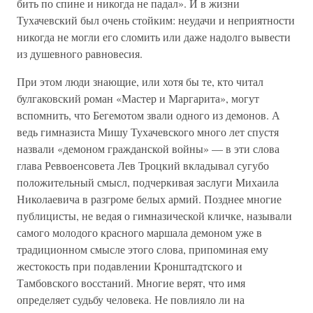
бить по спине и никогда не падал». И в жизни
Тухачевский был очень стойким: неудачи и неприятности
никогда не могли его сломить или даже надолго вывести
из душевного равновесия.
При этом люди знающие, или хотя бы те, кто читал
булгаковский роман «Мастер и Маргарита», могут
вспомнить, что Бегемотом звали одного из демонов. А
ведь гимназиста Мишу Тухачевского много лет спустя
назвали «демоном гражданской войны» — в эти слова
глава Реввоенсовета Лев Троцкий вкладывал сугубо
положительный смысл, подчеркивая заслуги Михаила
Николаевича в разгроме белых армий. Позднее многие
публицисты, не ведая о гимназической кличке, называли
самого молодого красного маршала демоном уже в
традиционном смысле этого слова, припоминая ему
жестокость при подавлении Кронштадтского и
Тамбовского восстаний. Многие верят, что имя
определяет судьбу человека. Не повлияло ли на