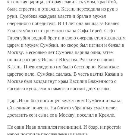
казанская царица, которая славилась умом, красотой,
была страстна и отважна. Казань переходила из рук в
руки. Сумбека жаждала власти и брала в мужья
очередного победителя. В 14 лет она вышла за Еналея.
Еналея убил сын крымского хана Сафа-Гирей. Сафа-
Гирея убил родной брат и в свою очередь стал казанским
царем и мужем Сумбеки, но скоро был изгнан и бежал в
Москву. Несколько лет Сумбека царила одна, затем
пошли распри у Ивана с Юсуфом. Русские осадили
Казань. Превосходство их было бесспорно. Казанское
царство пало, Сумбека сдалась. В честь взятия Казани в
Москве был воздвигнут храм Василия Блаженного с
восемью куполами в память о восьми днях осады.
Царь Иван был восхищен мужеством Сумбеки и оказал
ей великие почести. На богато убранных судах велел
доставить ее и сына ее в Москву, поселил в Кремле.
Не один Иван пленился пленницей. И бояр, и простой
народ покорила прославленная царица.