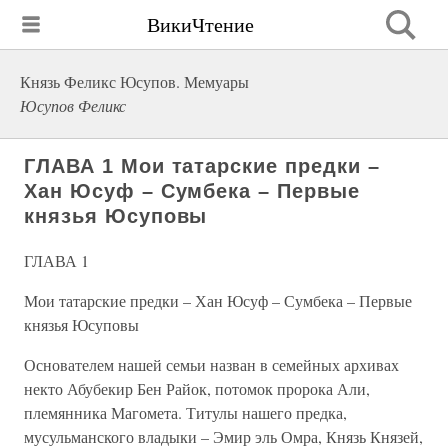
ВикиЧтение
Князь Феликс Юсупов. Мемуары
Юсупов Феликс
ГЛАВА 1 Мои татарские предки –
Хан Юсуф – Сумбека – Первые
князья Юсуповы
ГЛАВА 1
Мои татарские предки – Хан Юсуф – Сумбека – Первые
князья Юсуповы
Основателем нашей семьи назван в семейных архивах
некто Абубекир Бен Райок, потомок пророка Али,
племянника Магомета. Титулы нашего предка,
мусульманского владыки – Эмир эль Омра, Князь Князей,