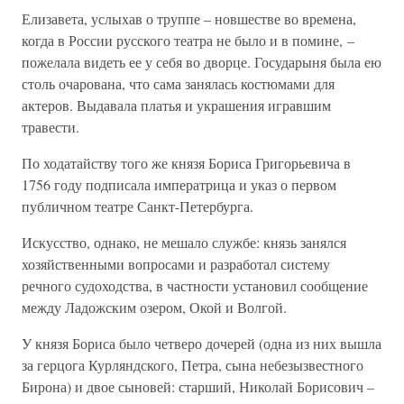
Елизавета, услыхав о труппе – новшестве во времена,
когда в России русского театра не было и в помине, –
пожелала видеть ее у себя во дворце. Государыня была ею
столь очарована, что сама занялась костюмами для
актеров. Выдавала платья и украшения игравшим
травести.
По ходатайству того же князя Бориса Григорьевича в
1756 году подписала императрица и указ о первом
публичном театре Санкт-Петербурга.
Искусство, однако, не мешало службе: князь занялся
хозяйственными вопросами и разработал систему
речного судоходства, в частности установил сообщение
между Ладожским озером, Окой и Волгой.
У князя Бориса было четверо дочерей (одна из них вышла
за герцога Курляндского, Петра, сына небезызвестного
Бирона) и двое сыновей: старший, Николай Борисович –