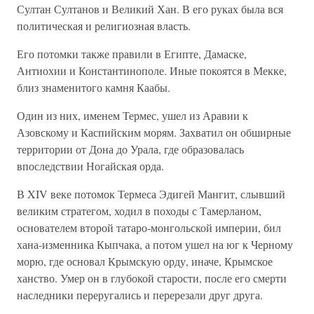
Султан Султанов и Великий Хан. В его руках была вся
политическая и религиозная власть.
Его потомки также правили в Египте, Дамаске,
Антиохии и Константинополе. Иные покоятся в Мекке,
близ знаменитого камня Каабы.
Один из них, именем Термес, ушел из Аравии к
Азовскому и Каспийским морям. Захватил он обширные
территории от Дона до Урала, где образовалась
впоследствии Ногайская орда.
В XIV веке потомок Термеса Эдигей Мангит, слывший
великим стратегом, ходил в походы с Тамерланом,
основателем второй татаро-монгольской империи, бил
хана-изменника Кыпчака, а потом ушел на юг к Черному
морю, где основал Крымскую орду, иначе, Крымское
ханство. Умер он в глубокой старости, после его смерти
наследники переругались и перерезали друг друга.