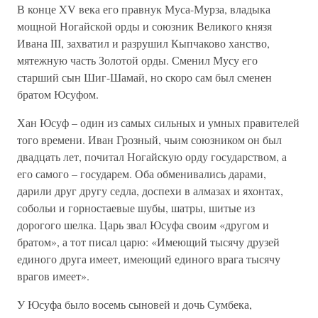
В конце XV века его правнук Муса-Мурза, владыка
мощной Ногайской орды и союзник Великого князя
Ивана III, захватил и разрушил Кыпчаково ханство,
мятежную часть Золотой орды. Сменил Мусу его
старший сын Шиг-Шамай, но скоро сам был сменен
братом Юсуфом.
Хан Юсуф – один из самых сильных и умных правителей
того времени. Иван Грозный, чьим союзником он был
двадцать лет, почитал Ногайскую орду государством, а
его самого – государем. Оба обменивались дарами,
дарили друг другу седла, доспехи в алмазах и яхонтах,
собольи и горностаевые шубы, шатры, шитые из
дорогого шелка. Царь звал Юсуфа своим «другом и
братом», а тот писал царю: «Имеющий тысячу друзей
единого друга имеет, имеющий единого врага тысячу
врагов имеет».
У Юсуфа было восемь сыновей и дочь Сумбека,