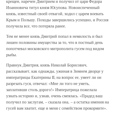
крещен, наречен Дмитрием и получил от царя Федора
Иоанновича титул князя Юсупова. Новоиспеченный
князь, известный своей отвагой, ходил с царем воевать
Крым и Польшу. Походы завершились успешно, и Россия
получила все, что потеряла ранее.
Тем не менее князь Дмитрий попал в немилость и был
лишен половины имущества за то, что в постный день
попотчевал московского митрополита гусем под видом
рыбы.
Правнук Дмитрия, князь Николай Борисович,
рассказывает, как однажды, ужиная в Зимнем дворце у
императрицы Екатерины II, на вопрос ее, умеет ли он
разрезать гуся, отвечал: «Мне ли того не уметь,
заплативши столь дорого!» Императрица пожелала
узнать историю и, узнав, очень смеялась. «Прадед ваш
получил по заслугам, – сказала она, – а остатка имения на
гусей вам хватит, еще и меня с семейством прокормите».