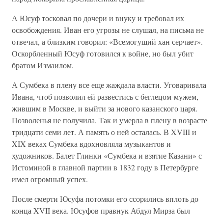
А Юсуф тосковал по дочери и внуку и требовал их
освобождения. Иван его угрозы не слушал, на письма не
отвечал, а близким говорил: «Всемогущий хан серчает».
Оскорбленный Юсуф готовился к войне, но был убит
братом Измаилом.
А Сумбека в плену все еще жаждала власти. Уговаривала
Ивана, чтоб позволил ей развестись с беглецом-мужем,
жившим в Москве, и выйти за нового казанского царя.
Позволенья не получила. Так и умерла в плену в возрасте
тридцати семи лет. А память о ней осталась. В XVIII и
XIX веках Сумбека вдохновляла музыкантов и
художников. Балет Глинки «Сумбека и взятие Казани» с
Истоминой в главной партии в 1832 году в Петербурге
имел огромный успех.
После смерти Юсуфа потомки его ссорились вплоть до
конца XVII века. Юсуфов правнук Абдул Мирза был