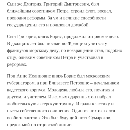
Сын же Дмитрия, Григорий Дмитриевич, был
ближайшим советником Петра, строил флот, воевал,
проводил реформы. За ум и великие способности
государь ценил его и пользовал дружбой.
Сын Григория, князь Борис, продолжил отцовское дело.
В двадцать лет был послан во Францию учиться у
французов морскому делу, по возвращении стал, подобно
отцу, близким советником Петра и участвовал в
реформах.
При Анне Иоанновне князь Борис был московским
губернатором, а при Елизавете Петровне – начальником
кадетского корпуса. Молодежь любила его, почитая и
другом, и учителем. Из самых одаренных он набрал
любительскую актерскую труппу. Играли классику и
пьесы собственного сочинения. Один из них оказался
особо талантлив. Это был будущий поэт Сумароков,
предок мой по отцовской линии.