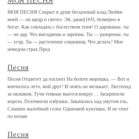
МОЯ ПЕСНЯ
МОЯ ПЕСНЯ Сокрыт в душе бесценный клад Любви
моей — он щедр и светел. Эй, джан[165], безмерно я
богат. Как совладать с богатством этим! О дарованье, ты
— не дар, Что выгадаешь и зароешь. Ты — разоренье, ты
— угар, Ты — расточение сокровищ. Что делать? Мне
неведом страх Пред
Песня
Песня Отцветет да поспеет На болоте морошка, — Вот и
кончилось лето, мой друг! И опять он мелькает, Листопад
за окошком, Тучи темные вьются вокруг… Заскрипели
ворота, Потемнели избушки, Закачалась над омутом ель,
Слышен жалобный голос Одинокой кукушки, И не спит
по ночам
Песня