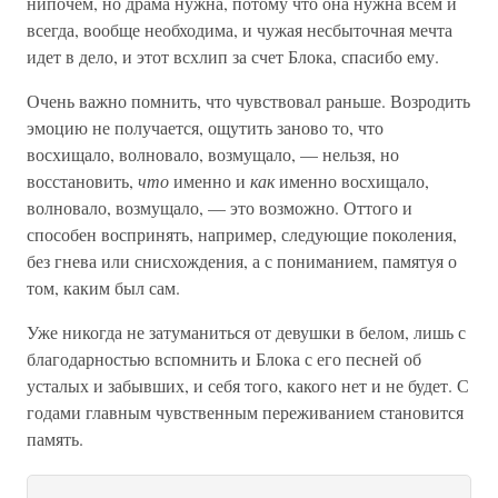
ни­почем, но драма нужна, потому что она нужна всем и
всегда, вообще необходима, и чужая несбыточная мечта
идет в дело, и этот всхлип за счет Блока, спасибо ему.
Очень важно помнить, что чувствовал рань­ше. Возродить
эмоцию не получается, ощутить заново то, что
восхищало, волновало, возмуща­ло, — нельзя, но
восстановить,
что
именно и
как
именно восхищало,
волновало, возмущало, — это возможно. Оттого и
способен воспринять, напри­мер, следующие поколения,
без гнева или снис­хождения, а с пониманием, памятуя о
том, ка­ким был сам.
Уже никогда не затуманиться от девушки в белом, лишь с
благодарностью вспомнить и Бло­ка с его песней об
усталых и забывших, и себя того, какого нет и не будет. С
годами главным чувственным переживанием становится
память.