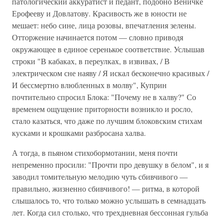
патологиче­ский аккуратист и педант, подобно Веничке
Еро­фееву и Довлатову. Красивость же в юности не
мешает: небо сине, лица розовы, впечатления зелены.
Отторжение начинается потом — словно приводя
окружающее в единое серенькое соответствие. Услышав
строки "В кабаках, в пере­улках, в извивах, / В
электрическом сне наяву / Я искал бесконечно красивых /
И бессмертно влюбленных в молву", Куприн
почтительно спро­сил Блока: "Почему не в халву?" Со
временем ощущение приторности возникло и росло,
стало казаться, что даже по лучшим блоковским сти­хам
кусками и крошками разбросана халва.
А тогда, в пьяном стихобормотании, меня почти
непременно просили: "Прочти про девуш­ку в белом", и я
заводил томительную мелодию чуть сбивчивого —
правильно, жизненно сбивчи­вого! — ритма, в которой
слышалось то, что толь­ко можно услышать в семнадцать
лет. Когда сил столько, что трехдневная бессонная гульба