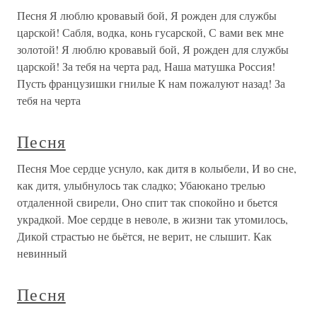
Песня Я люблю кровавый бой, Я рожден для службы
царской! Сабля, водка, конь гусарской, С вами век мне
золотой! Я люблю кровавый бой, Я рожден для службы
царской! За тебя на черта рад, Наша матушка Россия!
Пусть французишки гнилые К нам пожалуют назад! За
тебя на черта
Песня
Песня Мое сердце уснуло, как дитя в колыбели, И во сне,
как дитя, улыбнулось так сладко; Убаюкано трелью
отдаленной свирели, Оно спит так спокойно и бьется
украдкой. Мое сердце в неволе, в жизни так утомилось,
Дикой страстью не бьётся, не верит, не слышит. Как
невинный
Песня