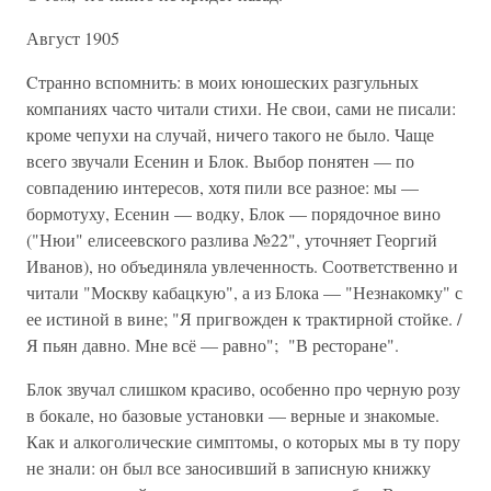
Август 1905
Cтранно вспомнить: в моих юноше­ских разгульных
компаниях часто чи­тали стихи. Не свои, сами не писали:
кроме чепухи на случай, ничего тако­го не было. Чаще
всего звучали Есе­нин и Блок. Выбор понятен — по
совпадению ин­тересов, хотя пили все разное: мы —
бормотуху, Есенин — водку, Блок — порядочное вино
("Нюи" елисеевского разлива №22", уточняет Георгий
Иванов), но объединяла увлеченность. Соответ­ственно и
читали "Москву кабацкую", а из Бло­ка — "Незнакомку" с
ее истиной в вине; "Я при­гвожден к трактирной стойке. /
Я пьян давно. Мне всё — равно"; "В ресторане".
Блок звучал слишком красиво, особенно про черную розу
в бокале, но базовые установки — верные и знакомые.
Как и алкоголические симп­томы, о которых мы в ту пору
не знали: он был все заносивший в записную книжку