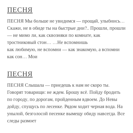
ПЕСНЯ
ПЕСНЯ Мы больше не увидимся — прощай, улыбнись…
Скажи, не в обиде ты на быстрые дни?.. Прошли, прошли
— не мимо ли, как сквозняки по комнате, как
тростниковый стон… …Не вспомнишь
как любимую, не вспомни — как знакомую, а вспомни
как сон… Мои
ПЕСНЯ
ПЕСНЯ Слышала — приедешь к нам не скоро ты.
Говорят товарищи: не ждем. Брошу всё. Пойду бродить
по городу, по дорогам, пройденным вдвоем. До Невы
дойду, спущусь по лесенке. Рядом ходит черная вода. На
унылой, безголосой песенке вымещу обиду навсегда. Все
следы размоет