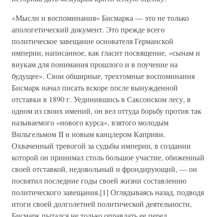
«Мысли и воспоминания» Бисмарка — это не только
апологетический документ. Это прежде всего
политическое завещание основателя Германской
империи, написанное, как гласит посвящение, «сынам и
внукам для понимания прошлого и в поучение на
будущее». Свои обширные, трехтомные воспоминания
Бисмарк начал писать вскоре после вынужденной
отставки в 1890 г. Уединившись в Саксонском лесу, в
одном из своих имений, он вел оттуда борьбу против так
называемого «нового курса», взятого молодым
Вильгельмом II и новым канцлером Каприви.
Охваченный тревогой за судьбы империи, в создании
которой он принимал столь большое участие, обиженный
своей отставкой, недовольный и фрондирующий, — он
посвятил последние годы своей жизни составлению
политического завещания.[1] Оглядываясь назад, подводя
итоги своей долголетней политической деятельности,
Бисмарк пытался не только оправдать ее перед