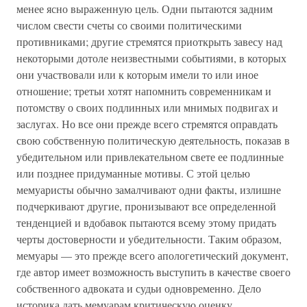
менее ясно выраженную цель. Одни пытаются задним
числом свести счеты со своими политическими
противниками; другие стремятся приоткрыть завесу над
некоторыми дотоле неизвестными событиями, в которых
они участвовали или к которым имели то или иное
отношение; третьи хотят напомнить современникам и
потомству о своих подлинных или мнимых подвигах и
заслугах. Но все они прежде всего стремятся оправдать
свою собственную политическую деятельность, показав в
убедительном или привлекательном свете ее подлинные
или позднее придуманные мотивы. С этой целью
мемуаристы обычно замалчивают одни факты, излишне
подчеркивают другие, пронизывают все определенной
тенденцией и вдобавок пытаются всему этому придать
черты достоверности и убедительности. Таким образом,
мемуары — это прежде всего апологетический документ,
где автор имеет возможность выступить в качестве своего
собственного адвоката и судьи одновременно. Дело
историка дать мемуарам критическую оценку.