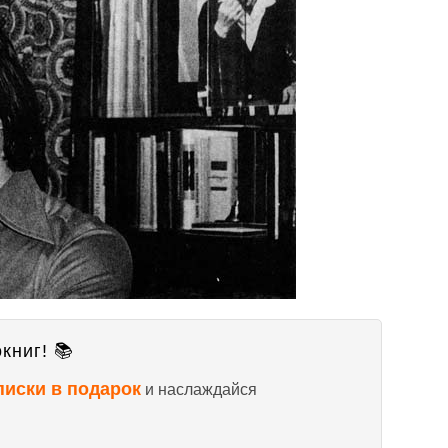
книг! 📚
писки в подарок
и наслаждайся