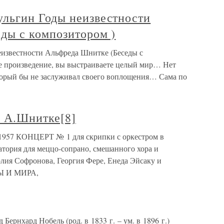
льгин Годы неизвестности
ды с композитором )
известности Альфреда Шнитке (Беседы с
е произведение, вы выстраиваете целый мир… Нет
торый бы не заслуживал своего воплощения… Сама по
й А.Шнитке[8]
 1957 КОНЦЕРТ № 1 для скрипки с оркестром в
тория для меццо-сопрано, смешанного хора и
олия Софронова, Георгия Фере, Енеда Эйсаку и
Ы И МИРА,
ернхард Нобель (род. в 1833 г. – ум. в 1896 г.)