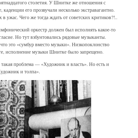
вятнадцатого столетия. У Шнитке же отношения с
, каденции его прозвучали несколько экстравагантно.
в ужас. Чего же тогда ждать от советских критиков?!..
имфонический оркестр должен был исполнять какое-то
ласие. Но тут взбунтовались рядовые музыканты.
 что это «сумбур вместо музыки». Низкопоклонство
тате, исполнение музыки Шнитке было запрещено.
, такая проблема — «Художник и власть». Но есть и
Художник и толпа».