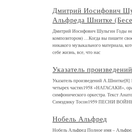
Дмитрий Иосифович Шу
Альфреда Шнитке (Бесе
Дмитрий Иосифович Шульгин Годы не
композитором) …Когда вы пишете сво
никакого музыкального материала, ко
себе жизнь, все, что нас
Указатель произведени
Указатель произведений А.Шнитке[8]
четырех частях1958 «НАГАСАКИ», ора
симфонического оркестра. Текст Анат
Симэдзику Тосон1959 ПЕСНИ ВОЙН
Нобель Альфред
Нобель Альфред Полное имя – Альфред Б