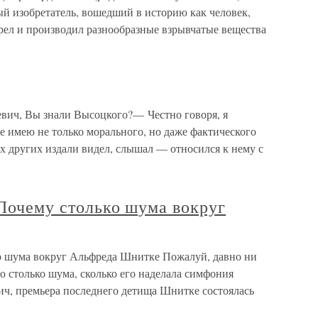
 изобретатель, вошедший в историю как человек,
ел и производил разнообразные взрывчатые вещества
ч, Вы знали Высоцкого?— Честно говоря, я
не имею не только морального, но даже фактического
их других издали видел, слышал — относился к нему с
 Почему столько шума вокруг
ко шума вокруг Альфреда Шнитке Пожалуй, давно ни
 столько шума, сколько его наделала симфония
ич, премьера последнего детища Шнитке состоялась