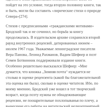
пойдет на это условие, тогда вторую половину книги, так
и быть, могли бы составить «лирические стихи о природе
Севера»[274].
Стихов с предписанными «гражданскими мотивами»
Бродский так и не сочинил, но борьба за книгу
продолжалась. В издательском архиве сохранился второй
раунд внутренних рецензий, датированных июнем –
июлем 1967 года. Уважаемые ленинградские писатели
Вера Панова, Леонид Рахманов, Вадим Шефнер и поэт
Семен Ботвинник поддерживали издание книги.
Особенно решительно высказался Шефнер: «Мне
думается, что книжка „Зимняя почта“ нуждается не
столько в оценке рецензента (какой бы благожелательной
эта оценка ни была), сколько в оценке читателя. Ибо, по
моему мнению, Бродский уже вошел в тот творческий
возраст, когда поэту нужны не обнадеживающие
рецензии, не поощрительные похлопыванья по плечу, а
вынесение его работы на читательский нелицеприятный