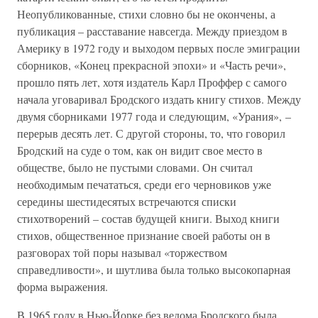
Неопубликованные, стихи словно бы не окончены, а
публикация – расставание навсегда. Между приездом в
Америку в 1972 году и выходом первых после эмиграции
сборников, «Конец прекрасной эпохи» и «Часть речи»,
прошло пять лет, хотя издатель Карл Проффер с самого
начала уговаривал Бродского издать книгу стихов. Между
двумя сборниками 1977 года и следующим, «Урания», –
перерыв десять лет. С другой стороны, то, что говорил
Бродский на суде о том, как он видит свое место в
обществе, было не пустыми словами. Он считал
необходимым печататься, среди его черновиков уже
середины шестидесятых встречаются списки
стихотворений – состав будущей книги. Выход книги
стихов, общественное признание своей работы он в
разговорах той поры называл «торжеством
справедливости», и шутлива была только высокопарная
форма выражения.
В 1965 году в Нью-Йорке без ведома Бродского была