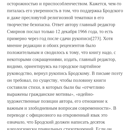
осторожностью и приспособленчеством. Кажется, чем-то
питалась его уверенность в том, что поддержка Бродского
и даже пресловутой религиозной тематики в его
творчестве безопасна. Ответ автору главный редактор
Смирнов послал только 12 декабря 1966 года, то есть
примерно через год после сдачи рукописи[273]. Хотя
мнение редакции и обоих рецензентов было
положительным и сводилось к тому, что книгу надо, с
некоторыми сокращениями, издать, главный редактор,
видимо, ориентируясь на городское партийное
руководство, вернул рукопись Бродскому. В письме поэту
он требовал, по существу, чтобы половину книги
составили стихи, в которых были бы «отчетливо
выражены гражданские мотивы», «идейно-
художественные позиции автора, его отношение к
важным и злободневным вопросам современности». В
переводе с официозного на откровенный язык это
означало, что Бродский должен написать десяток
идеологически правильных стихотворений. Если он