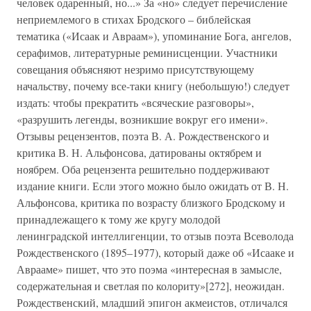
человек одаренный, но...» За «но» следует перечисление
неприемлемого в стихах Бродского – библейская
тематика («Исаак и Авраам»), упоминание Бога, ангелов,
серафимов, литературные реминисценции. Участники
совещания объясняют незримо присутствующему
начальству, почему все-таки книгу (небольшую!) следует
издать: чтобы прекратить «всяческие разговоры»,
«разрушить легенды, возникшие вокруг его имени».
Отзывы рецензентов, поэта В. А. Рождественского и
критика В. Н. Альфонсова, датированы октябрем и
ноябрем. Оба рецензента решительно поддерживают
издание книги. Если этого можно было ожидать от В. Н.
Альфонсова, критика по возрасту близкого Бродскому и
принадлежащего к тому же кругу молодой
ленинградской интеллигенции, то отзыв поэта Всеволода
Рождественского (1895–1977), который даже об «Исааке и
Аврааме» пишет, что это поэма «интересная в замысле,
содержательная и светлая по колориту»[272], неожидан.
Рождественский, младший эпигон акмеистов, отличался