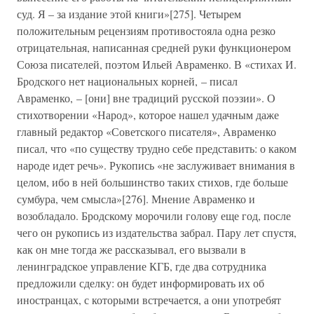
суд. Я – за издание этой книги»[275]. Четырем
положительным рецензиям противостояла одна резко
отрицательная, написанная средней руки функционером
Союза писателей, поэтом Ильей Авраменко. В «стихах И.
Бродского нет национальных корней, – писал
Авраменко, – [они] вне традиций русской поэзии». О
стихотворении «Народ», которое нашел удачным даже
главный редактор «Советского писателя», Авраменко
писал, что «по существу трудно себе представить: о каком
народе идет речь». Рукопись «не заслуживает внимания в
целом, ибо в ней большинство таких стихов, где больше
сумбура, чем смысла»[276]. Мнение Авраменко и
возобладало. Бродскому морочили голову еще год, после
чего он рукопись из издательства забрал. Пару лет спустя,
как он мне тогда же рассказывал, его вызвали в
ленинградское управление КГБ, где два сотрудника
предложили сделку: он будет информировать их об
иностранцах, с которыми встречается, а они употребят