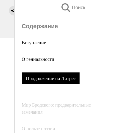
Поиск
Содержание
Вступление
О гениальности
Продолжение на Литрес
Мир Бродского: предварительные
замечания
О пользе поэзии