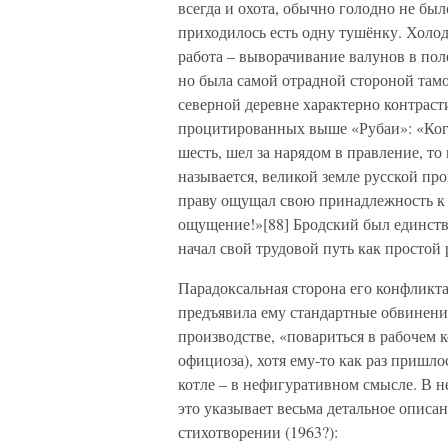
всегда и охота, обычно голодно не бы
приходилось есть одну тушёнку. Холодн
работа – выворачивание валунов в поле,
но была самой отрадной стороной там
северной деревне характерно контраст
процитированных выше «Рубаи»: «Когда
шесть, шел за нарядом в правление, то 
называется, великой земле русской про
праву ощущал свою принадлежность к 
ощущение!»[88] Бродский был единств
начал свой трудовой путь как простой 
Парадоксальная сторона его конфликта 
предъявила ему стандартные обвинения
производстве, «повариться в рабочем к
официоза), хотя ему-то как раз пришло
котле – в нефигуративном смысле. В 
это указывает весьма детальное описа
стихотворении (1963?):