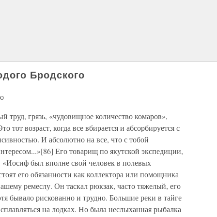
одого Бродского
го
й труд, грязь, «чудовищное количество комаров»,
то тот возраст, когда все вбирается и абсорбируется с
ивностью. И абсолютно на все, что с тобой
нтересом...»[86] Его товарищ по якутской экспедиции,
 «Иосиф был вполне свой человек в полевых
остоят его обязанности как коллектора или помощника
нашему ремеслу. Он таскал рюкзак, часто тяжелый, его
тя бывало рискованно и трудно. Большие реки в тайге
 сплавляться на лодках. Но была неслыханная рыбалка