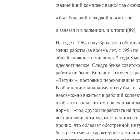
(важнейший комплекс вынося за скобки
я был большой находкой для котлов
и залезал и в зольники, и в топки[89].
На суде в 1964 году Бродского обвиняли
менял работы (за восемь лет, с 1956 по
общей сложности числился 2 года 8 ме
идеологическое. Следуя букве советско
работы не было. Конечно, текучесть р
«Летуны», постоянно переходившие от 
В обвинениях молодому поэту был и та
невозможно вжиться в рабочий коллект
чтобы этот опыт потом нашел правильн
норма – «год-другой поработать на п
восприимчивости художественного соз
прочих, что обладает обостренной инт
быстрее отметит характерные детали н
почувствует стиль поведения, подопл