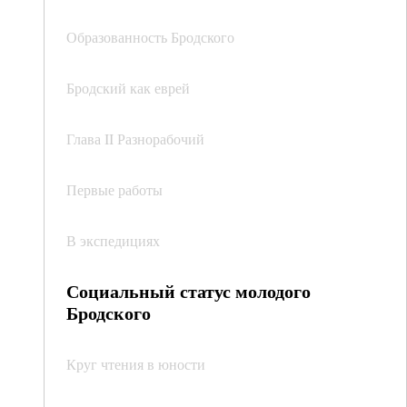
Образованность Бродского
Бродский как еврей
Глава II Разнорабочий
Первые работы
В экспедициях
Социальный статус молодого
Бродского
Круг чтения в юности