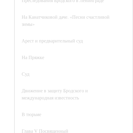
Преследования Бродского в Ленинграде
На Канатчиковой даче. «Песни счастливой
зимы»
Арест и предварительный суд
На Пряжке
Суд
Движение в защиту Бродского и
международная известность
В тюрьме
Глава V Посвященный