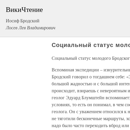
ВикиЧтение
Иосиф Бродский
Лосев Лев Владимирович
Социальный статус мол
Социальный статус молодого Бродско
Вспоминая экспедиции – изнурительны
Бродский говорил о тогдашнем себе: «Э
большой жадностью и с большой интенс
происходит, взираешь с невероятным и
геолог Эдуард Блумштейн вспоминает:
условиях, то есть он понимал, в чем с
геолога. Он с уважением относился к 
не тяготили бесконечные маршруты, хо
надо было часто переходить вброд или