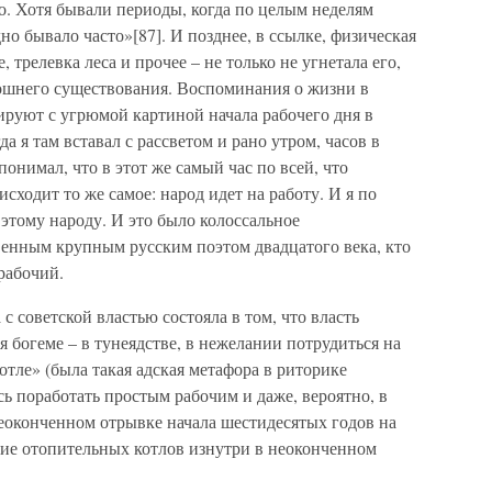
ло. Хотя бывали периоды, когда по целым неделям
о бывало часто»[87]. И позднее, в ссылке, физическая
 трелевка леса и прочее – не только не угнетала его,
ошнего существования. Воспоминания о жизни в
ируют с угрюмой картиной начала рабочего дня в
 я там вставал с рассветом и рано утром, часов в
понимал, что в этот же самый час по всей, что
исходит то же самое: народ идет на работу. И я по
этому народу. И это было колоссальное
енным крупным русским поэтом двадцатого века, кто
рабочий.
с советской властью состояла в том, что власть
 богеме – в тунеядстве, в нежелании потрудиться на
отле» (была такая адская метафора в риторике
сь поработать простым рабочим и даже, вероятно, в
неоконченном отрывке начала шестидесятых годов на
ние отопительных котлов изнутри в неоконченном