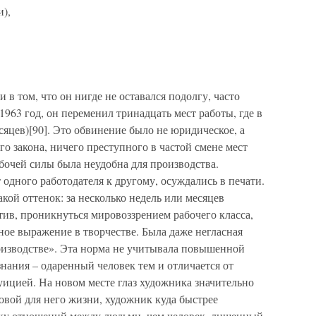
),
 в том, что он нигде не оставался подолгу, часто
 1963 год, он переменил тринадцать мест работы, где в
сяцев)[90]. Это обвинение было не юридическое, а
го закона, ничего преступного в частой смене мест
абочей силы была неудобна для производства.
одного работодателя к другому, осуждались в печати.
кой оттенок: за несколько недель или месяцев
ив, проникнуться мировоззрением рабочего класса,
ое выражение в творчестве. Была даже негласная
роизводстве». Эта норма не учитывала повышенной
нания – одаренный человек тем и отличается от
уицией. На новом месте глаз художника значительно
овой для него жизни, художник куда быстрее
еку отношений между людьми, чем человек, лишенный