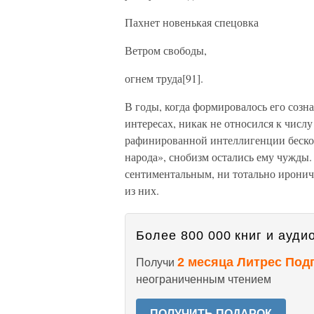
Пахнет новенькая спецовка
Ветром свободы,
огнем труда[91].
В годы, когда формировалось его созн
интересах, никак не относился к числ
рафинированной интеллигенции бескон
народа», снобизм остались ему чужды
сентиментальным, ни тотально ирони
из них.
Более 800 000 книг и аудио
2 месяца Литрес Под
Получи
неограниченным чтением
ПОЛУЧИТЬ ПОДАРОК