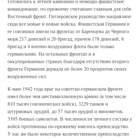
Готовилось к летней кампании и немецко-фашистское
командование, по-прежнему считавшее главным для себя
Восточный фронт. Гитлеровское руководство направляло
сюда все новые и новые войска. Фашистская Германия и
ее союзники имели на фронтах от Баренцева до Черного
моря 217 дивизий и 20 бригад, причем 178 дивизий, 8
бригад и 4 военно-воздушных флота были только
германскими. На остальных фронтах и в
оккупированных странах благодаря отсутствию второго
фронта Германия держала не более 20 процентов своих
вооруженных сил.
К маю 1942 года враг на советско-германском фронте
имел более чем шестимиллионную армию (в том числе
810 тысяч союзнических войск), 3229 танков и
штурмовых орудий, до 57 тысяч орудий и минометов,
3395 боевых самолетов. В численности личного состава у
войск противника по-прежнему имелось превосходство.
У нас же было некоторое количественное превосходство