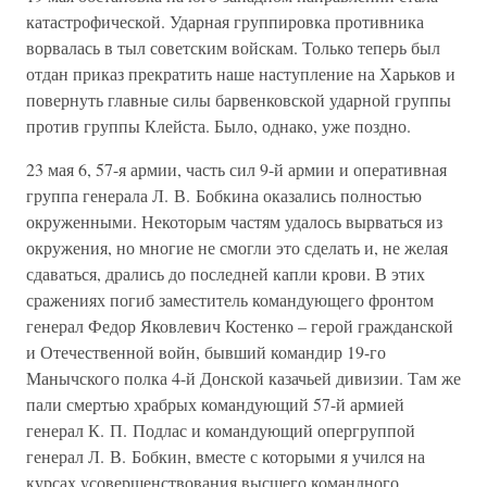
катастрофической. Ударная группировка противника
ворвалась в тыл советским войскам. Только теперь был
отдан приказ прекратить наше наступление на Харьков и
повернуть главные силы барвенковской ударной группы
против группы Клейста. Было, однако, уже поздно.
23 мая 6, 57-я армии, часть сил 9-й армии и оперативная
группа генерала Л. В. Бобкина оказались полностью
окруженными. Некоторым частям удалось вырваться из
окружения, но многие не смогли это сделать и, не желая
сдаваться, дрались до последней капли крови. В этих
сражениях погиб заместитель командующего фронтом
генерал Федор Яковлевич Костенко – герой гражданской
и Отечественной войн, бывший командир 19-го
Манычского полка 4-й Донской казачьей дивизии. Там же
пали смертью храбрых командующий 57-й армией
генерал К. П. Подлас и командующий опергруппой
генерал Л. В. Бобкин, вместе с которыми я учился на
курсах усовершенствования высшего командного