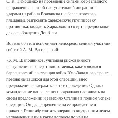
С. К. Тимошенко на проведение силами юго-западного
направления частной наступательной операции –
ударами из района Волчанска и с барвенковского
плацдарма разгромить харьковскую группировку
противника, овладеть Харьковом и создать предпосылки
для освобождения Донбасса.
Вот как об этом вспоминает непосредственный участник
событий А. М. Василевский:
«Б. М. Шапошников, учитывая рискованность
наступления из оперативного мешка, каким являлся
барвенковский выступ для войск Юго-Западного фронта,
предназначавшихся для этой операции, внес
предложение воздержаться от ее проведения. Однако
командование направления продолжало настаивать на
своем предложении и заверило Сталина в полном успехе
операции. Он дал разрешение на ее проведение и
приказал Генштабу считать операцию внутренним делом
направления и ни в какие вопросы по ней не