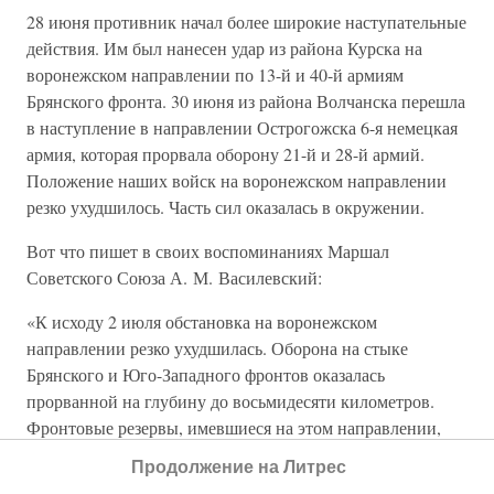
28 июня противник начал более широкие наступательные
действия. Им был нанесен удар из района Курска на
воронежском направлении по 13-й и 40-й армиям
Брянского фронта. 30 июня из района Волчанска перешла
в наступление в направлении Острогожска 6-я немецкая
армия, которая прорвала оборону 21-й и 28-й армий.
Положение наших войск на воронежском направлении
резко ухудшилось. Часть сил оказалась в окружении.
Вот что пишет в своих воспоминаниях Маршал
Советского Союза А. М. Василевский:
«К исходу 2 июля обстановка на воронежском
направлении резко ухудшилась. Оборона на стыке
Брянского и Юго-Западного фронтов оказалась
прорванной на глубину до восьмидесяти километров.
Фронтовые резервы, имевшиеся на этом направлении,
были втянуты в сражение. Ударная группировка врага
Продолжение на Литрес
грозила прорваться к Дону и захватить Воронеж. Чтобы