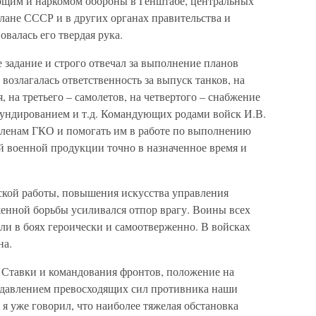
щим и наркомом обороны в Генштабе, центральных
лане СССР и в других органах правительства и
овалась его твердая рука.
задание и строго отвечал за выполнение планов
 возлагалась ответственность за выпуск танков, на
 на третьего – самолетов, на четвертого – снабжение
ундированием и т.д. Командующих родами войск И.В.
членам ГКО и помогать им в работе по выполнению
 военной продукции точно в назначенное время и
кой работы, повышения искусства управления
енной борьбы усиливался отпор врагу. Воины всех
ли в боях героически и самоотверженно. В войсках
на.
 Ставки и командования фронтов, положение на
 давлением превосходящих сил противника наши
 я уже говорил, что наиболее тяжелая обстановка