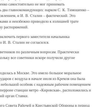
енко самостоятельно не мог принимать
 два главнокомандующих: нарком С. К. Тимошенко –
овлением, и И. В. Сталин – фактический. Это
ками и неизбежно приводило к излишней трате
чу распоряжений.
включить первого заместителя начальника
о И. В. Сталин не согласился.
оветников по различным вопросам. Практически
ольку все советники вскоре получили другие
одилась в Москве. Это имело большое моральное
 ударов с воздуха в начале июля из Кремля она была
 в небольшой особняк с надежным рабочим помещением
на перроне станции метро «Кировская», расположились и
ий орган Ставки.
ого Совета Рабочей и Крестьянской Обороны в период