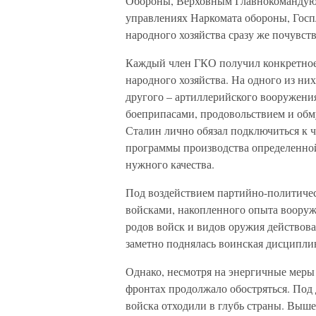
Обороны, Верховным Главнокомандую
управлениях Наркомата обороны, Госп
народного хозяйства сразу же почувств
Каждый член ГКО получил конкретное 
народного хозяйства. На одного из них
другого – артиллерийского вооружения,
боеприпасами, продовольствием и обм
Сталин лично обязал подключиться к 
программы производства определенной
нужного качества.
Под воздействием партийно-политичес
войсками, накопленного опыта вооруж
родов войск и видов оружия действова
заметно поднялась воинская дисципли
Однако, несмотря на энергичные меры
фронтах продолжало обостряться. Под
войска отходили в глубь страны. Выше