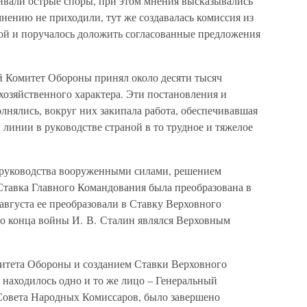
ивали острые споры, при этом мнения высказывались
мнению не приходили, тут же создавалась комиссия из
рой и поручалось доложить согласованные предложения
й Комитет Обороны принял около десяти тысяч
хозяйственного характера. Эти постановления и
лнялись, вокруг них закипала работа, обеспечивавшая
линии в руководстве страной в то трудное и тяжелое
я руководства вооруженными силами, решением
тавка Главного Командования была преобразована в
августа ее преобразовали в Ставку Верховного
до конца войны И. В. Сталин являлся Верховным
итета Обороны и созданием Ставки Верховного
 находилось одно и то же лицо – Генеральный
Совета Народных Комиссаров, было завершено