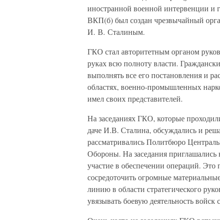
иностранной военной интервенции и
ВКП(б) был создан чрезвычайный орга
И. В. Сталиным.
ГКО стал авторитетным органом руков
руках всю полноту власти. Граждански
выполнять все его постановления и ра
областях, военно-промышленных нарко
имел своих представителей.
На заседаниях ГКО, которые проходили
даче И.В. Сталина, обсуждались и ре
рассматривались Политбюро Централь
Обороны. На заседания приглашались 
участие в обеспечении операций. Это 
сосредоточить огромные материальны
линию в области стратегического руко
увязывать боевую деятельность войск 