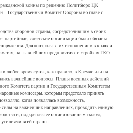
 гражданской войны по решению Политбюро ЦК
н – Государственный Комитет Обороны во главе с
одства обороной страны, сосредоточившим в своих
е, партийные, советские организации были обязаны
споряжения. Для контроля за их исполнением в краях и
матах, на главнейших предприятиях и стройках ГКО
 в любое время суток, как правило, в Кремле или на
шались важнейшие вопросы. Планы военных действий
ного Комитета партии и Государственным Комитетом
народные комиссары, которым предстояло принять
позволяло, когда появлялась возможность,
е силы на важнейших направлениях, проводить единую
водства и, подкрепляя ее организованным тылом,
с усилиями всей страны.