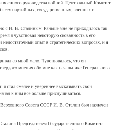
 и военного руководства войной. Центральный Комитет
й всех партийных, государственных, военных и
нно с И. В. Сталиным. Раньше мне не приходилось так
время я чувствовал некоторую скованность в его
й недостаточный опыт в стратегических вопросах, и я
озов.
ривал со мной мало. Чувствовалось, что он
твердого мнения обо мне как начальнике Генерального
, я стал смелее и увереннее высказывать свои
 начал к ним все больше прислушиваться.
 Верховного Совета СССР И. В. Сталин был назначен
. Сталина Председателем Государственного Комитета