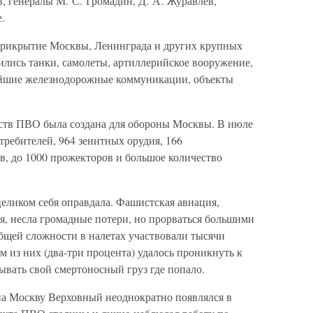
, генералы М. С. Громадин, Д. А. Журавлев,
.
прикрытие Москвы, Ленинграда и других крупных
лись танки, самолеты, артиллерийское вооружение,
ейшие железнодорожные коммуникации, объекты
ств ПВО была создана для обороны Москвы. В июле
требителей, 964 зенитных орудия, 166
, до 1000 прожекторов и большое количество
еликом себя оправдала. Фашистская авиация,
, несла громадные потери, но прорваться большими
общей сложности в налетах участвовали тысячи
 из них (два-три процента) удалось проникнуть к
ывать свой смертоносный груз где попало.
на Москву Верховный неоднократно появлялся в