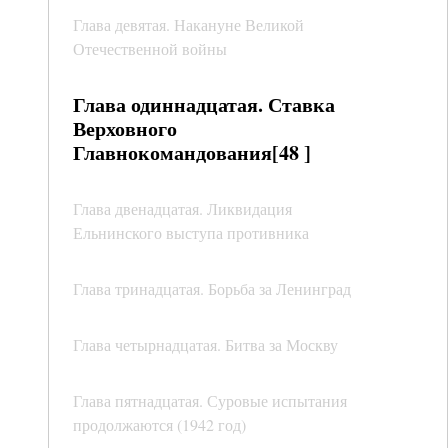
Глава девятая. Накануне Великой
Отечественной войны
Глава одиннадцатая. Ставка
Верховного
Главнокомандования[48 ]
Глава двенадцатая. Ликвидация
Ельнинского выступа противника
Глава тринадцатая. Борьба за Ленинград
Глава четырнадцатая. Битва за Москву
Глава пятнадцатая. Суровые испытания
продолжаются (1942 год)