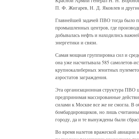
Красной Армии генерал Н. Н. Воронов
П. Ф. Жигарев, Н. Д. Яковлев и другие
Главнейшей задачей ПВО тогда было 
промышленных центров, где производи
добывалась нефть и находились важн
энергетики и связи.
Самая мощная группировка сил и сред
она уже насчитывала 585 самолетов-ис
крупнокалиберных зенитных пулеметов
аэростатов заграждения.
Эта организационная структура ПВО ц
предпринимая массированные действия
силами к Москве все же не смогла. В 
бомбардировщиков, но лишь считанным
городу, да и те вынуждены были сбрас
Во время налетов вражеской авиации 