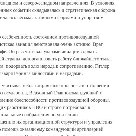
западном и северо-западном направлениях. В условиях
енных событий складывалась и стратегическая оборона
ичалась весьма активными формами и упорством
 озабоченность состоянием противовоздушной
стская авиация действовала очень активно. Враг
фе. Он рассчитывал ударами авиации сорвать
й страны, дезорганизовать работу ближайшего тыла,
та, подорвать волю народа к сопротивлению. Гитлер
лаваря Геринга милостями и наградами.
и учитывая неблагоприятные прогнозы в отношении
в государства, Верховный Главнокомандующий с
епление боеспособности противовоздушной обороны.
щих работников ПВО и строго потребовал в
ипиальные соображения по усилению
чшению их организационной структуры и управления.
 помощь оказали ему командующий артиллерией