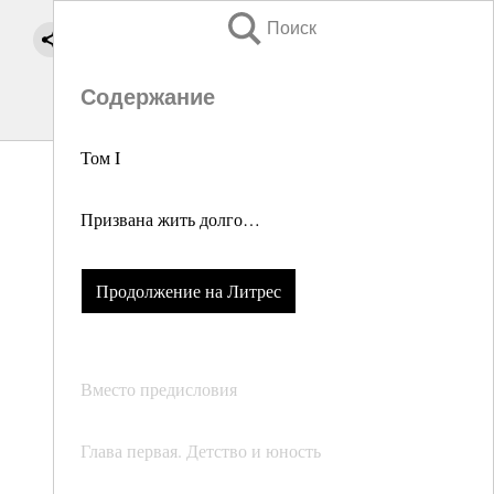
Поиск
Содержание
Том I
Призвана жить долго…
Продолжение на Литрес
Вместо предисловия
Глава первая. Детство и юность