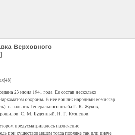
авка Верховного
]
я[48]
здана 23 июня 1941 года. Ее состав несколько
 Наркоматом обороны. В нее вошли: народный комиссар
ь), начальник Генерального штаба Г. К. Жуков,
орошилов, С. М. Буденный, Н. Г. Кузнецов.
котором предусматривалось назначение
дь при существовавшем тогда порядке так или иначе