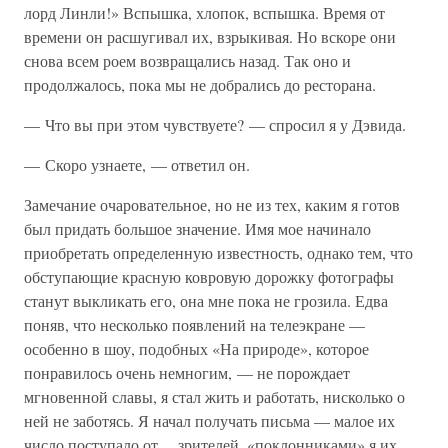
лорд Линли!» Вспышка, хлопок, вспышка. Время от
времени он расшугивал их, взрыкивая. Но вскоре они
снова всем роем возвращались назад. Так оно и
продолжалось, пока мы не добрались до ресторана.
— Что вы при этом чувствуете? — спросил я у Дэвида.
— Скоро узнаете, — ответил он.
Замечание очаровательное, но не из тех, каким я готов
был придать большое значение. Имя мое начинало
приобретать определенную известность, однако тем, что
обступающие красную ковровую дорожку фотографы
станут выкликать его, она мне пока не грозила. Едва
поняв, что несколько появлений на телеэкране —
особенно в шоу, подобных «На природе», которое
понравилось очень немногим, — не порождает
мгновенной славы, я стал жить и работать, нисколько о
ней не заботясь. Я начал получать письма — малое их
число поступало от… зрителей, «поклонниками» я их