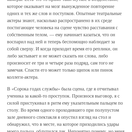
которое оказывает на мозг вынужденное повторение
одних и тех же слов и поступков. Опытные театральные
актеры знают, насколько распространено в их среде
постигающее человека на сцене чувство расставания с
собственным телом, — ему начинает казаться, что он
воспарил над ней и теперь беспомощно наблюдает за
собой сверху. И когда приходит время его реплики, он
либо застывает и не может сказать ни слова, либо
произносит ее три и четыре раза подряд, сам того не
замечая. Спасти его может только щипок или пинок
коллеги-актера.
В «Сорока годах службы» была сцена, где я отчитывал
ученика за какой-то проступок. Произнося выговор, я с
силой пристукивал в ритм ему указательным пальцем по
столу. Во время одного проходившего при полупустом
зале дневного спектакля я опустил взгляд на стол и
обнаружил, что в месте, на которое приходились удары
моего пальца, облупился лак. Непонятно почему, но меня