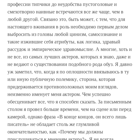
профессии типчики до неудобства пустоголовые и
смехотворно наивные встречаются все же чаще, чем в
любой другой. Связано это, быть может, с тем, что для
настоящего вживания в роль необходимо первым делом
выбросить из головы любой цинизм, самосознание и
такие изжившие себя атрибуты, как логика, здравый
рассудок и эмпирическое здравомыслие. А многие, хоть и
не все, из самых лучших актеров, которых я знаю, даже и
не ведают о существовании подобного рода обуз. Я давно
уж заметил, что, когда я по оплошности ввязываюсь в ту
или иную публичную полемику, сторона, которая
придерживается противоположных моим взглядов,
неизменно именует меня актером. Чем успешно
обесценивает все, что я способен сказать. За письменным
столом я провел больше времени, чем на сцене или перед
камерой, однако фраза «В конце концов, он всего лишь
писатель» не обладает столь же глумливой
окончательностью, как «Почему мы должны
прислушиваться к мнениям актера?». Я не всегда