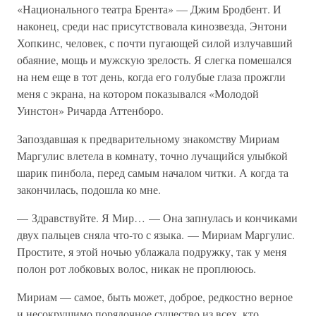
«Национального театра Брента» — Джим Бродбент. И
наконец, среди нас присутствовала кинозвезда, Энтони
Хопкинс, человек, с почти пугающей силой излучавший
обаяние, мощь и мужскую зрелость. Я слегка помешался
на нем еще в тот день, когда его голубые глаза прожгли
меня с экрана, на котором показывался «Молодой
Уинстон» Ричарда Аттенборо.
Запоздавшая к предварительному знакомству Мириам
Маргулис влетела в комнату, точно лучащийся улыбкой
шарик пинбола, перед самым началом читки. А когда та
закончилась, подошла ко мне.
— Здравствуйте. Я Мир… — Она запнулась и кончиками
двух пальцев сняла что-то с языка. — Мириам Маргулис.
Простите, я этой ночью ублажала подружку, так у меня
полон рот лобковых волос, никак не проплююсь.
Мириам — самое, быть может, доброе, редкостно верное
и несокрушимо порядочное существо из всех, кто