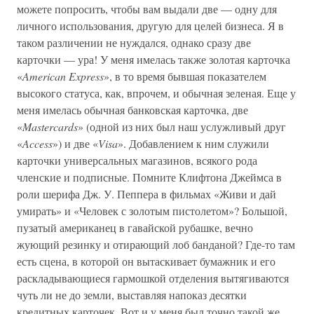
можете попросить, чтобы вам выдали две — одну для
личного использования, другую для целей бизнеса. Я в
таком различении не нуждался, однако сразу две
карточки — ура! У меня имелась также золотая карточка
«
American Express
», в то время бывшая показателем
высокого статуса, как, впрочем, и обычная зеленая. Еще у
меня имелась обычная банковская карточка, две
«
Mastercards
» (одной из них был наш услужливый друг
«
Access
») и две «
Visa
». Добавлением к ним служили
карточки универсальных магазинов, всякого рода
членские и подписные. Помните Клифтона Джеймса в
роли шерифа Дж. У. Пеппера в фильмах «Живи и дай
умирать» и «Человек с золотым пистолетом»? Большой,
пузатый американец в гавайской рубашке, вечно
жующий резинку и отирающий лоб банданой? Где-то там
есть сцена, в которой он вытаскивает бумажник и его
раскладывающиеся гармошкой отделения вытягиваются
чуть ли не до земли, выставляя напоказ десятки
кредитных карточек. Вот и у меня был точно такой же.