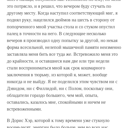
это потрясло, и я решил, что вечером буду стучать по
другому месту. Когда наступил соответствующий миг, я
поднял руку, нацелился дюймов на шесть в сторону от
попорченного мной участка стола и со стуком опустил
палец в точности на него. В следующие несколько
вечеров я производил одну попытку за другой, но некая
форма всесильной, нелепой мышечной памяти неизменно
заставляла меня бить все туда же. Встревожило меня это
до крайности, и оставшиеся нам две или три недели
стали восприниматься мной как срок кошмарного
заключения в тюрьму, из которой я, может, вообще
никогда и не выйду. Я не поделился этим чувством ни с
Дэвидом, ни с Филлидой, ни с Полом, поскольку они,
обладатели гораздо большего, чем мой, опыта,
оставались, казалось мне, спокойными и ничем не
встревоженными.
В Дорис Хэр, которой к тому времени уже стукнуло
восемьдесят, энергии было больше, чем во всех нас