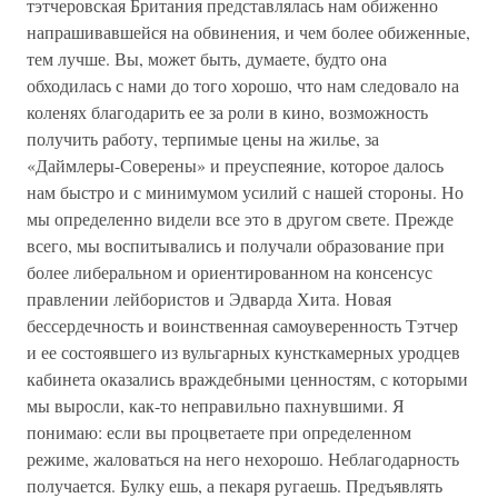
тэтчеровская Британия представлялась нам обиженно
напрашивавшейся на обвинения, и чем более обиженные,
тем лучше. Вы, может быть, думаете, будто она
обходилась с нами до того хорошо, что нам следовало на
коленях благодарить ее за роли в кино, возможность
получить работу, терпимые цены на жилье, за
«Даймлеры-Соверены» и преуспеяние, которое далось
нам быстро и с минимумом усилий с нашей стороны. Но
мы определенно видели все это в другом свете. Прежде
всего, мы воспитывались и получали образование при
более либеральном и ориентированном на консенсус
правлении лейбористов и Эдварда Хита. Новая
бессердечность и воинственная самоуверенность Тэтчер
и ее состоявшего из вульгарных кунсткамерных уродцев
кабинета оказались враждебными ценностям, с которыми
мы выросли, как-то неправильно пахнувшими. Я
понимаю: если вы процветаете при определенном
режиме, жаловаться на него нехорошо. Неблагодарность
получается. Булку ешь, а пекаря ругаешь. Предъявлять