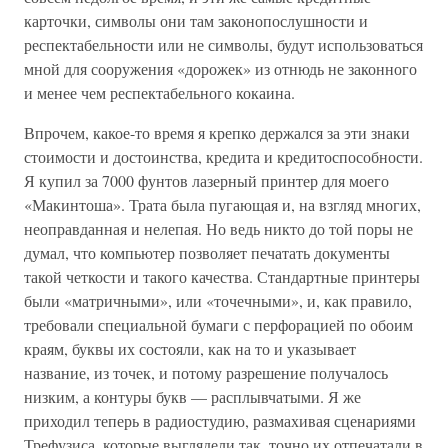
карточки, символы они там законопослушности и
респектабельности или не символы, будут использоваться
мной для сооружения «дорожек» из отнюдь не законного
и менее чем респектабельного кокаина.
Впрочем, какое-то время я крепко держался за эти знаки
стоимости и достоинства, кредита и кредитоспособности.
Я купил за 7000 фунтов лазерный принтер для моего
«Макинтоша». Трата была пугающая и, на взгляд многих,
неоправданная и нелепая. Но ведь никто до той поры не
думал, что компьютер позволяет печатать документы
такой четкости и такого качества. Стандартные принтеры
были «матричными», или «точечными», и, как правило,
требовали специальной бумаги с перфорацией по обоим
краям, буквы их состояли, как на то и указывает
название, из точек, и потому разрешение получалось
низким, а контуры букв — расплывчатыми. Я же
приходил теперь в радиостудию, размахивая сценариями
Трефузиса, которые выглядели так, точно их отпечатали в