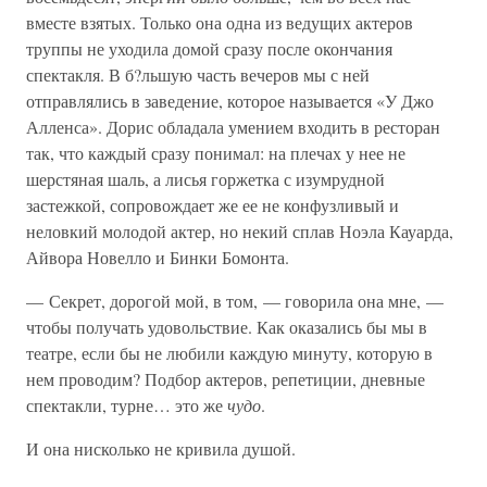
вместе взятых. Только она одна из ведущих актеров
труппы не уходила домой сразу после окончания
спектакля. В б?льшую часть вечеров мы с ней
отправлялись в заведение, которое называется «У Джо
Алленса». Дорис обладала умением входить в ресторан
так, что каждый сразу понимал: на плечах у нее не
шерстяная шаль, а лисья горжетка с изумрудной
застежкой, сопровождает же ее не конфузливый и
неловкий молодой актер, но некий сплав Ноэла Кауарда,
Айвора Новелло и Бинки Бомонта.
— Секрет, дорогой мой, в том, — говорила она мне, —
чтобы получать удовольствие. Как оказались бы мы в
театре, если бы не любили каждую минуту, которую в
нем проводим? Подбор актеров, репетиции, дневные
спектакли, турне… это же
чудо
.
И она нисколько не кривила душой.