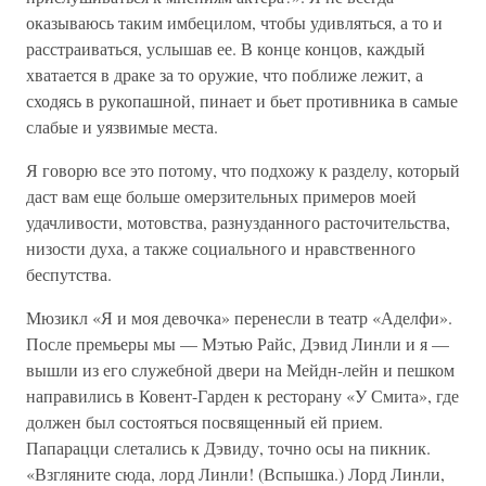
оказываюсь таким имбецилом, чтобы удивляться, а то и
расстраиваться, услышав ее. В конце концов, каждый
хватается в драке за то оружие, что поближе лежит, а
сходясь в рукопашной, пинает и бьет противника в самые
слабые и уязвимые места.
Я говорю все это потому, что подхожу к разделу, который
даст вам еще больше омерзительных примеров моей
удачливости, мотовства, разнузданного расточительства,
низости духа, а также социального и нравственного
беспутства.
Мюзикл «Я и моя девочка» перенесли в театр «Аделфи».
После премьеры мы — Мэтью Райс, Дэвид Линли и я —
вышли из его служебной двери на Мейдн-лейн и пешком
направились в Ковент-Гарден к ресторану «У Смита», где
должен был состояться посвященный ей прием.
Папарацци слетались к Дэвиду, точно осы на пикник.
«Взгляните сюда, лорд Линли! (Вспышка.) Лорд Линли,