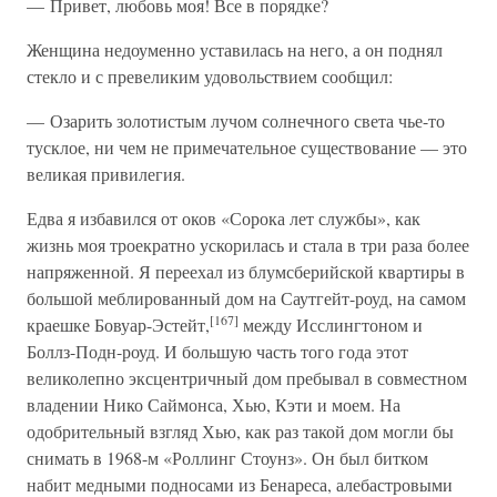
— Привет, любовь моя! Все в порядке?
Женщина недоуменно уставилась на него, а он поднял
стекло и с превеликим удовольствием сообщил:
— Озарить золотистым лучом солнечного света чье-то
тусклое, ни чем не примечательное существование — это
великая привилегия.
Едва я избавился от оков «Сорока лет службы», как
жизнь моя троекратно ускорилась и стала в три раза более
напряженной. Я переехал из блумсберийской квартиры в
большой меблированный дом на Саутгейт-роуд, на самом
[167]
краешке Бовуар-Эстейт,
между Исслингтоном и
Боллз-Подн-роуд. И большую часть того года этот
великолепно эксцентричный дом пребывал в совместном
владении Нико Саймонса, Хью, Кэти и моем. На
одобрительный взгляд Хью, как раз такой дом могли бы
снимать в 1968-м «Роллинг Стоунз». Он был битком
набит медными подносами из Бенареса, алебастровыми