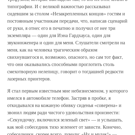
типографии. И с великой важностью рассказывал
сидевшим за столом «Незакрепленных концов» гостям и
постоянным участникам передачи, что, написав сценарий
от руки, я отнес его в печатню и получил от нее три
экземпляра — один для Иэна Гардхауса, один для
звукоинженера и один для меня. Слушатели смотрели на
меня, как на человека трагическим образом
свихнувшегося и, возможно, опасного, но сам тот факт,
что они оказывались способными проглотить столь
смехотворную нелепицу, говорит о тогдашней редкости
лазерных принтеров.
Я стал первым известным мне небизнесменом, у которого
имелся в автомобиле телефон. Застряв в пробке, я
откидывался на кожаную обивку сиденья «соверена» и
звонил людям ради чистого удовольствия произнести:
«Секундочку, включился зеленый свет» — и услышать,
как мой собеседник тихо зеленеет от зависти. Конечно,
собеседники, скорее всего, думали: «Ну и мудак!» —