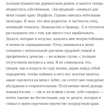
полным блаженства деревенским домом, я захотел теперь
обзавестись собственным. «Загородный» означало для
меня только одно: Норфолк. Однако имелась небольшая
загвоздка. Я знал, что мои родители, в частности отец,
ненавидят показуху, бахвальство и браваду. А я стеснялся
рассказывать им о том, как много стал зарабатывать.
Деньги, которые я получал, казались мне непристойными
и ничем не оправданными. Отец связывался в моем
сознании с непосильной для меня трудовой этикой и
презрением к деньгам — во всяком случае, с полным
отсутствием интереса к ним. Я не сомневался, что,
увидев, как я ношусь по саду жизни, держа перед собой
передничек, чтобы поймать в него все золотые монеты,
какие сыплются на меня с небес, он сочтет мое поведение
абсурдным и отвратительным. Получаемые мной доходы
покажутся ему — так я, во всяком случае, себе говорил —
почти такими же бесчестными, как те деньги, которые я
стяжал в моем порочном отрочестве посредством краж.