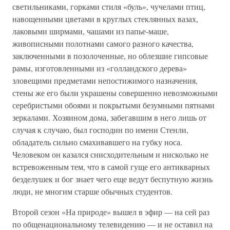
светильниками, горками стиля «буль», чучелами птиц,
навощенными цветами в круглых стеклянных вазах,
лаковыми ширмами, чашами из папье-маше,
живописными полотнами самого разного качества,
заключенными в позолоченные, но облезшие гипсовые
рамы, изготовленными из «голландского дерева»
зловещими предметами непостижимого назначения,
стены же его были украшены совершенно невозможными
серебристыми обоями и покрытыми безумными пятнами
зеркалами. Хозяином дома, забегавшим в него лишь от
случая к случаю, был господин по имени Стенли,
обладатель сильно смахивавшего на губку носа.
Человеком он казался снисходительным и нисколько не
встревоженным тем, что в самой гуще его антикварных
безделушек и бог знает чего еще ведут беспутную жизнь
люди, не многим старше обычных студентов.
Второй сезон «На природе» вышел в эфир — на сей раз
по общенациональному телевидению — и не оставил на