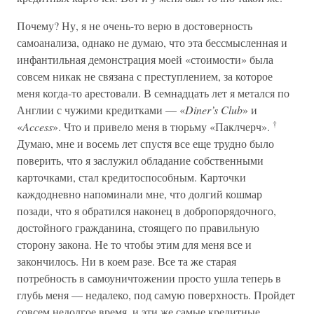
Почему? Ну, я не очень-то верю в достоверность
самоанализа, однако не думаю, что эта бессмысленная и
инфантильная демонстрация моей «стоимости» была
совсем никак не связана с преступлением, за которое
меня когда-то арестовали. В семнадцать лет я метался по
Англии с чужими кредитками — «
Diner’s Club
» и
†
«
Access
». Что и привело меня в тюрьму «Паклчерч».
Думаю, мне и восемь лет спустя все еще трудно было
поверить, что я заслужил обладание собственными
карточками, стал кредитоспособным. Карточки
каждодневно напоминали мне, что долгий кошмар
позади, что я обратился наконец в добропорядочного,
достойного гражданина, стоящего по правильную
сторону закона. Не то чтобы этим для меня все и
закончилось. Ни в коем разе. Все та же старая
потребность в самоуничтожении просто ушла теперь в
глубь меня — недалеко, под самую поверхность. Пройдет
совсем недолгое время, и эти же самые кредитные