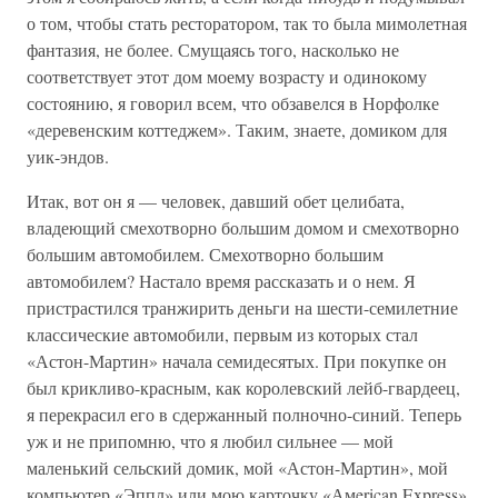
о том, чтобы стать ресторатором, так то была мимолетная
фантазия, не более. Смущаясь того, насколько не
соответствует этот дом моему возрасту и одинокому
состоянию, я говорил всем, что обзавелся в Норфолке
«деревенским коттеджем». Таким, знаете, домиком для
уик-эндов.
Итак, вот он я — человек, давший обет целибата,
владеющий смехотворно большим домом и смехотворно
большим автомобилем. Смехотворно большим
автомобилем? Настало время рассказать и о нем. Я
пристрастился транжирить деньги на шести-семилетние
классические автомобили, первым из которых стал
«Астон-Мартин» начала семидесятых. При покупке он
был крикливо-красным, как королевский лейб-гвардеец,
я перекрасил его в сдержанный полночно-синий. Теперь
уж и не припомню, что я любил сильнее — мой
маленький сельский домик, мой «Астон-Мартин», мой
компьютер «Эппл» или мою карточку «Амerican Express».