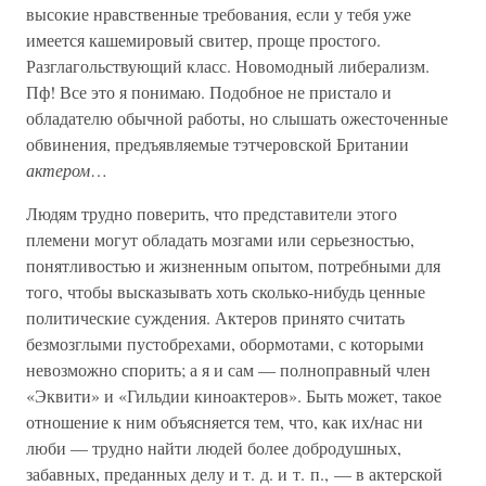
высокие нравственные требования, если у тебя уже
имеется кашемировый свитер, проще простого.
Разглагольствующий класс. Новомодный либерализм.
Пф! Все это я понимаю. Подобное не пристало и
обладателю обычной работы, но слышать ожесточенные
обвинения, предъявляемые тэтчеровской Британии
актером
…
Людям трудно поверить, что представители этого
племени могут обладать мозгами или серьезностью,
понятливостью и жизненным опытом, потребными для
того, чтобы высказывать хоть сколько-нибудь ценные
политические суждения. Актеров принято считать
безмозглыми пустобрехами, обормотами, с которыми
невозможно спорить; а я и сам — полноправный член
«Эквити» и «Гильдии киноактеров». Быть может, такое
отношение к ним объясняется тем, что, как их/нас ни
люби — трудно найти людей более добродушных,
забавных, преданных делу и т. д. и т. п., — в актерской