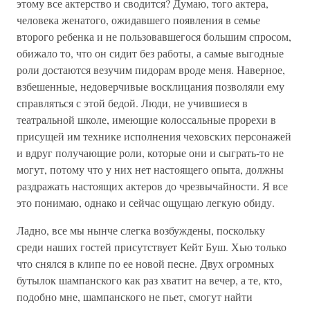
этому все актерство и сводится? Думаю, того актера,
человека женатого, ожидавшего появления в семье
второго ребенка и не пользовавшегося большим спросом,
обижало то, что он сидит без работы, а самые выгодные
роли достаются везучим пидорам вроде меня. Наверное,
взбешенные, недоверчивые восклицания позволяли ему
справляться с этой бедой. Люди, не учившиеся в
театральной школе, имеющие колоссальные прорехи в
присущей им технике исполнения чеховских персонажей
и вдруг получающие роли, которые они и сыграть-то не
могут, потому что у них нет настоящего опыта, должны
раздражать настоящих актеров до чрезвычайности. Я все
это понимаю, однако и сейчас ощущаю легкую обиду.
Ладно, все мы нынче слегка возбуждены, поскольку
среди наших гостей присутствует Кейт Буш. Хью только
что снялся в клипе по ее новой песне. Двух огромных
бутылок шампанского как раз хватит на вечер, а те, кто,
подобно мне, шампанского не пьет, смогут найти