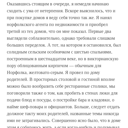
Оказавшись стоящим в очереди, я немедля начинаю
сходить с ума от нетерпения. Вскоре выяснилось, что и
при покупке домов я веду себя точно так же. Я нанял
норфолкского агента по недвижимости и приобрел
третий из тех домов, что он мне показал. Первые два
выглядели соблазнительно, однако требовали слишком
больших переделок. А тот, на котором я остановился, был
солидным сельским особнячком с шестью спальнями,
построенным в шестнадцатом веке, но в викторианскую
пору облицованным кирпичом — обычным для
Норфолка, желтовато-серым. Я провел по дому
родителей. В просторных столовой и гостиной вполне
можно было вообразить себе ресторанные столики, мы
поговорили также о том, как пробить в стенах люки для
подачи блюд и посуды, о постройке бара и кладовки, о
найме шеф-повара и официантов. Больше, следует отдать
должное такту моих родителей, названные темы никогда
ими не затрагивались. Совершенно ясно было, что в доме
этом я собираюсь жить, а если когда-нибудь и подумывал