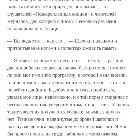
назвать не могу, «На природе», остальные — от
слушателей «Незакрепленных концов» и читателей
журналов, для которых я писал. Несколько раз меня
останавливали на улице.
— Вы ведь этот… как его… — Щелчки пальцами и
притоптыванье ногами в попытках оживить память.
— Я знаю, что похож на него, но я — не он, — раз или
два попробовал соврать я, однако быстро понял: помнят
ли они мое имя либо программу, в которой меня видели,
или не помнят, им в точности известно, что я — это я, а
не чей-то двойник. К добру или к худу, ошибиться,
увидев мое лицо, невозможно, и с той поры я смирился с
бессмысленностью уверений в том, что я — не я. У одних
такие уверения получаются убедительными, у других
нет. Темные очки, надвинутые до бровей шапочки и
натянутые до носа шарфы ничем тут не помогают. Я мог
бы просто носить на груди табличку с моим именем.