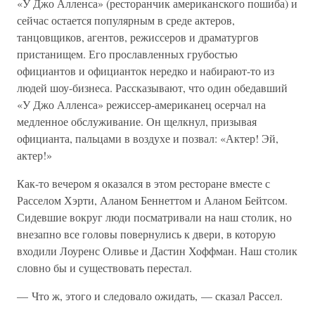
«У Джо Алленса» (ресторанчик американского пошиба) и
сейчас остается популярным в среде актеров,
танцовщиков, агентов, режиссеров и драматургов
пристанищем. Его прославленных грубостью
официантов и официанток нередко и набирают-то из
людей шоу-бизнеса. Рассказывают, что один обедавший
«У Джо Алленса» режиссер-американец осерчал на
медленное обслуживание. Он щелкнул, призывая
официанта, пальцами в воздухе и позвал: «Актер! Эй,
актер!»
Как-то вечером я оказался в этом ресторане вместе с
Расселом Хэрти, Аланом Беннеттом и Аланом Бейтсом.
Сидевшие вокруг люди посматривали на наш столик, но
внезапно все головы повернулись к двери, в которую
входили Лоуренс Оливье и Дастин Хоффман. Наш столик
словно бы и существовать перестал.
— Что ж, этого и следовало ожидать, — сказал Рассел.