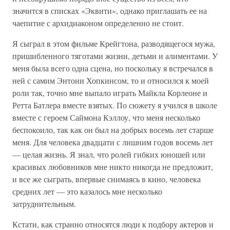
значится в списках «Эквити», однако приглашать ее на
чаепитие с архидиаконом определенно не стоит.
Я сыграл в этом фильме Крейгтона, разводящегося мужа,
пришибленного тяготами жизни, детьми и алиментами. У
меня была всего одна сцена, но поскольку я встречался в
ней с самим Энтони Хопкинсом, то и относился к моей
роли так, точно мне выпало играть Майкла Корлеоне и
Ретта Батлера вместе взятых. По сюжету я учился в школе
вместе с героем Саймона Кэллоу, что меня несколько
беспокоило, так как он был на добрых восемь лет старше
меня. Для человека двадцати с лишним годов восемь лет
— целая жизнь. Я знал, что ролей гибких юношей или
красивых любовников мне никто никогда не предложит,
и все же сыграть, впервые снимаясь в кино, человека
средних лет — это казалось мне несколько
затруднительным.
Кстати, как странно относятся люди к подбору актеров и