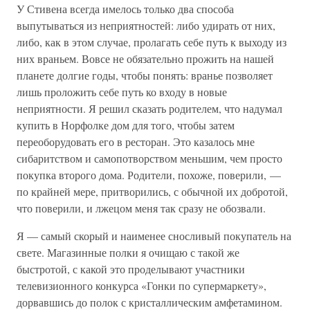
У Стивена всегда имелось только два способа
выпутываться из неприятностей: либо удирать от них,
либо, как в этом случае, пролагать себе путь к выходу из
них враньем. Вовсе не обязательно прожить на нашей
планете долгие годы, чтобы понять: вранье позволяет
лишь проложить себе путь ко входу в новые
неприятности. Я решил сказать родителем, что надумал
купить в Норфолке дом для того, чтобы затем
переоборудовать его в ресторан. Это казалось мне
сибаритством и самопотворством меньшим, чем просто
покупка второго дома. Родители, похоже, поверили, —
по крайней мере, притворились, с обычной их добротой,
что поверили, и лжецом меня так сразу не обозвали.
Я — самый скорый и наименее сносливый покупатель на
свете. Магазинные полки я очищаю с такой же
быстротой, с какой это проделывают участники
телевизионного конкурса «Гонки по супермаркету»,
дорвавшись до полок с кристаллическим амфетамином.