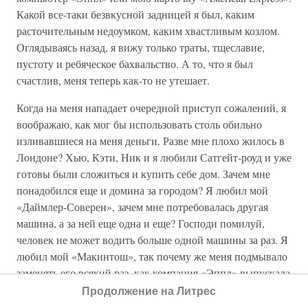
Какой все-таки безвкусной задницей я был, каким
расточительным недоумком, каким хвастливым козлом.
Оглядываясь назад, я вижу только траты, тщеславие,
пустоту и ребяческое бахвальство. А то, что я был
счастлив, меня теперь как-то не утешает.
Когда на меня нападает очередной приступ сожалений, я
воображаю, как мог бы использовать столь обильно
изливавшиеся на меня деньги. Разве мне плохо жилось в
Лондоне? Хью, Кэти, Ник и я любили Сатгейт-роуд и уже
готовы были сложиться и купить себе дом. Зачем мне
понадобился еще и домина за городом? Я любил мой
«Даймлер-Соверен», зачем мне потребовалась другая
машина, а за ней еще одна и еще? Господи помилуй,
человек не может водить больше одной машины за раз. Я
любил мой «Макинтош», так почему же меня подмывало
заменять его всякий раз, как компания «Эппл» выпускала
новую модель? Разве нуждался я во
всех
игрушках, ради
Продолжение на Литрес
которых сорил деньгами? Что за дурацкие забавы? Я мог