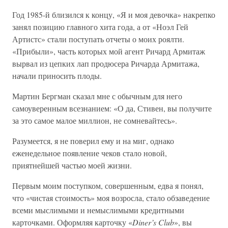
Год 1985-й близился к концу, «Я и моя девочка» накрепко
занял позицию главного хита года, а от «Ноэл Гей
Артистс» стали поступать отчеты о моих роялти.
«Прибыли», часть которых мой агент Ричард Армитаж
вырвал из цепких лап продюсера Ричарда Армитажа,
начали приносить плоды.
Мартин Бергман сказал мне с обычным для него
самоуверенным всезнанием: «О да, Стивен, вы получите
за это самое малое миллион, не сомневайтесь».
Разумеется, я не поверил ему и на миг, однако
еженедельное появление чеков стало новой,
приятнейшей частью моей жизни.
Первым моим поступком, совершенным, едва я понял,
что «чистая стоимость» моя возросла, стало обзаведение
всеми мыслимыми и немыслимыми кредитными
карточками. Оформляя карточку «
Diner’s Club
», вы