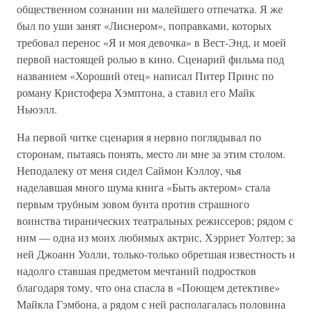
общественном сознании ни малейшего отпечатка. Я же
был по уши занят «Лиснером», поправками, которых
требовал перенос «Я и моя девочка» в Вест-Энд, и моей
первой настоящей ролью в кино. Сценарий фильма под
названием «Хороший отец» написал Питер Принс по
роману Кристофера Хэмптона, а ставил его Майк
Ньюэлл.
На первой читке сценария я нервно поглядывал по
сторонам, пытаясь понять, место ли мне за этим столом.
Неподалеку от меня сидел Саймон Кэллоу, чья
наделавшая много шума книга «Быть актером» стала
первым трубным зовом бунта против страшного
воинства тиранических театральных режиссеров; рядом с
ним — одна из моих любимых актрис, Хэрриет Уолтер; за
ней Джоанн Уолли, только-только обретшая известность и
надолго ставшая предметом мечтаний подростков
благодаря тому, что она спасла в «Поющем детективе»
Майкла Гэмбона, а рядом с ней располагалась половина