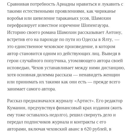
Сравнивая потребность Ариадны нравиться и лукавить с
такими естественными проявлениями, как чириканье
воробья или шевеление тараканьих усов, Шамохин
перефразирует известное изречение Шопенгауэра.
Историю своего романа Шамохин рассказывает Антону,
встретив его на пароходе по пути из Одессы в Ялту, —
это единственное чеховское произведение, в котором
автор становится одним из действующих лиц. Выведя в
герои случайного попутчика, утомляющего автора своей
исповедью, Чехов устанавливает между ними дистанцию,
хотя основная дилемма рассказа — ненавидеть женщин
или принимать их такими как они есть — прежде всего
занимает самого автора.
Рассказ предназначался журналу «Артист». Его редактор
Куманин, предчувствуя финансовый крах издания (жить
ему тоже оставалось недолго), решил свернуть дело и
передал подписчиков журнала и контракты с его
авторами, включая чеховский аванс в 620 рублей, в