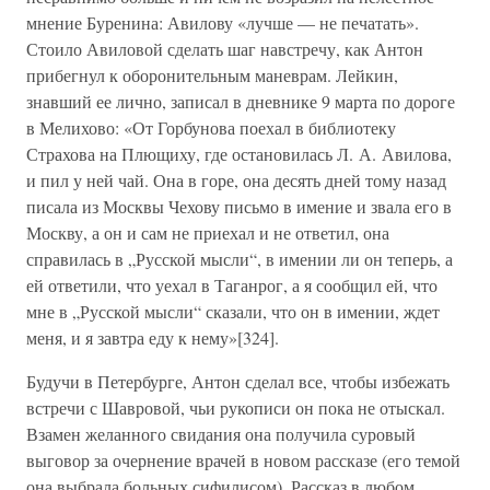
мнение Буренина: Авилову «лучше — не печатать».
Стоило Авиловой сделать шаг навстречу, как Антон
прибегнул к оборонительным маневрам. Лейкин,
знавший ее лично, записал в дневнике 9 марта по дороге
в Мелихово: «От Горбунова поехал в библиотеку
Страхова на Плющиху, где остановилась Л. А. Авилова,
и пил у ней чай. Она в горе, она десять дней тому назад
писала из Москвы Чехову письмо в имение и звала его в
Москву, а он и сам не приехал и не ответил, она
справилась в „Русской мысли“, в имении ли он теперь, а
ей ответили, что уехал в Таганрог, а я сообщил ей, что
мне в „Русской мысли“ сказали, что он в имении, ждет
меня, и я завтра еду к нему»[324].
Будучи в Петербурге, Антон сделал все, чтобы избежать
встречи с Шавровой, чьи рукописи он пока не отыскал.
Взамен желанного свидания она получила суровый
выговор за очернение врачей в новом рассказе (его темой
она выбрала больных сифилисом). Рассказ в любом