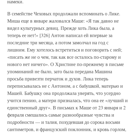
намеки.
В семействе Чеховых продолжали вспоминать о Лике.
Миша еще в январе жаловался Маше: «Я так давно не
видел культурных девиц. Прежде хоть Лика была, а
теперь ее нет!» [326] Антон написал ей впервые за
последние три месяца, а потом замолчал на год с
лишним. Ему хотелось встретиться и поговорить с ней;
«писать же не о чем, так как все осталось по-старому и
нового нет ничего». О Христине по-прежнему в письме
упоминаний не было, зато была передана Машина
просьба привезти перчаток и духов. Лика теперь
переписывалась не с Антоном, а с бабушкой, матерью и
Машей. Бабушку она продолжала уверять, что усердно
учится пению, а матери призналась, что она ее «лучший и
единственный друг». В письмах к Маше от 23 января и 2
февраля смешались самые разнообразные чувства и
подробности — и талия, похудевшая до сорока восьми
сантиметров, и французский поклонник, и кровь горлом,