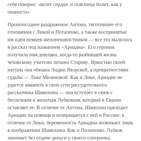
себя скверно: «колет сердце, и поясница болит, как у
онаниста».
Прошлогоднее раздражение Антона, тяготившие его
отношения с Ликой и Потапенко, а также воспринятые
им идеи немцев-женоненавистников — все это вылилось
в рассказ под названием «Ариадна». Его героиня
получила имя девушки, когда-то разбившей жизнь
чеховскому учителю латыни Старову. Яркостью своей
натуры она обязана Лидии Яворской, а превратностями
судьбы — Лике Мизиновой. Как и Лике, Ариадне не
удается заманить в свои сети рассудительного
рассказчика Шамохина — она вступает в связь с
беспечным и женатым Лубковым, который в Европе
оставляет ее. В отличие от Антона, Шамохин приходит
Ариадне на помощь и возвращается с ней в Россию; в
отличие от Лики, беременность Ариадны возникает лишь
в воображении Шамохина. Как и Потапенко, Лубков
занимает без отдачи деньги у своего соперника.