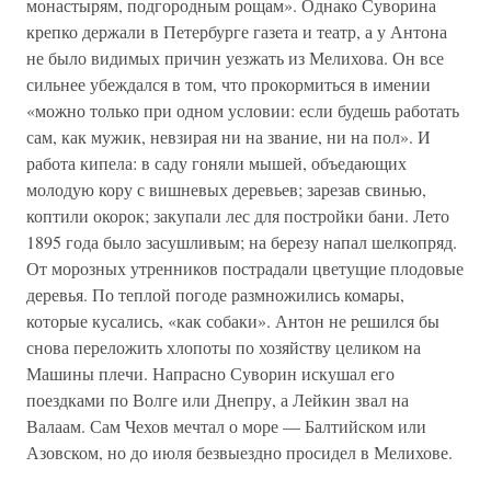
монастырям, подгородным рощам». Однако Суворина
крепко держали в Петербурге газета и театр, а у Антона
не было видимых причин уезжать из Мелихова. Он все
сильнее убеждался в том, что прокормиться в имении
«можно только при одном условии: если будешь работать
сам, как мужик, невзирая ни на звание, ни на пол». И
работа кипела: в саду гоняли мышей, объедающих
молодую кору с вишневых деревьев; зарезав свинью,
коптили окорок; закупали лес для постройки бани. Лето
1895 года было засушливым; на березу напал шелкопряд.
От морозных утренников пострадали цветущие плодовые
деревья. По теплой погоде размножились комары,
которые кусались, «как собаки». Антон не решился бы
снова переложить хлопоты по хозяйству целиком на
Машины плечи. Напрасно Суворин искушал его
поездками по Волге или Днепру, а Лейкин звал на
Валаам. Сам Чехов мечтал о море — Балтийском или
Азовском, но до июля безвыездно просидел в Мелихове.