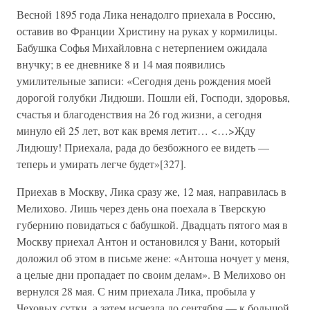
Весной 1895 года Лика ненадолго приехала в Россию,
оставив во Франции Христину на руках у кормилицы.
Бабушка Софья Михайловна с нетерпением ожидала
внучку; в ее дневнике 8 и 14 мая появились
умилительные записи: «Сегодня день рождения моей
дорогой голубки Лидюши. Пошли ей, Господи, здоровья,
счастья и благоденствия на 26 год жизни, а сегодня
минуло ей 25 лет, вот как время летит… <…>Жду
Лидюшу! Приехала, рада до безбожного ее видеть —
теперь и умирать легче будет»[327].
Приехав в Москву, Лика сразу же, 12 мая, направилась в
Мелихово. Лишь через день она поехала в Тверскую
губернию повидаться с бабушкой. Двадцать пятого мая в
Москву приехал Антон и остановился у Вани, который
доложил об этом в письме жене: «Антоша ночует у меня,
а целые дни пропадает по своим делам». В Мелихово он
вернулся 28 мая. С ним приехала Лика, пробыла у
Чеховых сутки, а затем исчезла до сентября — к большой