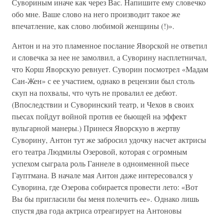
Сувориным иначе как через Вас. Напишите ему словечко
обо мне. Ваше слово на него производит такое же
впечатление, как слово любимой женщины (!)».
Антон и на это пламенное послание Яворской не ответил
и словечка за нее не замолвил, а Суворину насплетничал,
что Корш Яворскую ревнует. Суворин посмотрел «Мадам
Сан-Жен» с ее участием, однако в рецензии был столь
скуп на похвалы, что чуть не провалил ее дебют.
(Впоследствии и Суворинский театр, и Чехов в своих
пьесах пойдут войной против ее бьющей на эффект
вульгарной манеры.) Принеся Яворскую в жертву
Суворину, Антон тут же забросил удочку насчет актрисы
его театра Людмилы Озеровой, которая с огромным
успехом сыграла роль Ганнеле в одноименной пьесе
Гауптмана. В начале мая Антон даже интересовался у
Суворина, где Озерова собирается провести лето: «Вот
Вы бы пригласили бы меня полечить ее». Однако лишь
спустя два года актриса отреагирует на Антоновы