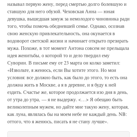
называл первую жену, перед смертью долго болевшую и
ставшую для него обузой. Чеховская Анна — юная
девушка, вышедшая замуж за немолодого чиновника ради
того, чтобы помочь обедневшей семье. Однако, осознав
свою женскую привлекательность, она окунается в
водоворот светской жизни и начинает открыто презирать
мужа. Похоже, в тот момент Антона совсем не прельщала
идея женитьбы, о которой то и дело твердил ему
Суворин. В письме ему от 23 марта он колко заметил:
«Извольте, я женюсь, если Вы хотите этого. Но мои
условия: все должно быть, как было до этого, то есть она
должна жить в Москве, а я в деревне, и я буду к ней
ездить. Счастье же, которое продолжается изо дня в день,
от утра до утра, — я не выдержу. <…> Я обещаю быть
великолепным мужем, но дайте мне такую жену, которая,
как луна, являлась бы на моем небе не каждый день. NB:
оттого, что я женюсь, писать я не стану лучше».