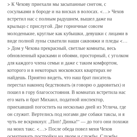
> К Чехову приехали мы засыпанные снегом, с
сосульками в бороде и на висках в волосах. <…> Чехов
встретил нас с полным радушием, вышел даже на
крыльцо с прислугой. Две горничные совсем
молоденькие, круглые как кубышки, девушки с лицами в
виде полной луны схватили наши саквояжи и пледы <…
> Дом у Чехова прекрасный, светлые комнаты, весь
обновленный красками и обоями, просторный, с уголком
для каждого члена семьи и даже с таким комфортом,
которого и в некоторых московских квартирах не
найдешь. Приятно видеть, что наш брат писатель
перестал наконец бедствовать (я говорю о даровитых) и
пошел в гору благосостояния. В комнатах встретила нас
его мать и брат Михаил, податной инспектор,
приехавший погостить на несколько дней из Углича, где
он служит. Вертелись под ногами две собаки таксы, и я
чуть не вскрикнул: „Пип! Динка!“ — до того они похожи
на моих такс. <…> После обеда повел меня Чехов
осматривать постройки на дворе и службы. Службы