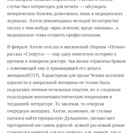
случае был непригоден для печати — обсуждать
венерические болезни дозволялось лишь в медицинских
журналах. Антон рекомендовал молодой беллетристке
писать о чем-нибудь «ярко-зеленом, вроде пикника», а
медицинские темы оставить профессионалам.
В феврале Антон отослал в московский сборник «Почин»
рассказ «Супруга» — еще одну невеселую историю о
кротком и покорном докторе, чья жизнь отравлена браком
с изменяющей ему и транжирящей его деньги
женщиной[325]. Характерная для прозы Чехова коллизия
идеалиста и аморальной женщины не только была
подсказана личным печальным опытом, но и следовала
подспудным женоненавистническим тенденциям в
тогдашней литературе. То завлекая, то отвергая
очередную женщину, Антон, возможно, не столько
пытался найти прекрасную Дульцинею, сколько шел
проторенной им самим дорогой: всякий раз новый роман
становился помехой для его свободы, как личной, так и