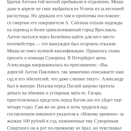
Братья Антона той весной пребывали в отдалении. Миша
даже в апреле не смог выбраться из Углича из-за весенней
распутицы. Но держали его там и проблемы посложнее:
со смертью его покровителя А. Саблина отпали надежды
на перевод и более цивилизованный город Ярославль.
Антон пытался через Билибина найти для него место
почтмейстера — тот вынужден был огорчить отказом:
Миша не имел нужной квалификации. Пришлось снова
просить о помощи Суворина. В Петербурге жена
Александра напрашивалась на приглашение: «Вы,
дорогой Антон Павлович, так заманчиво описываете наш
сад и его обитателей, что даже слюнки текут». Александр
был в миноре: Наталья перед Пасхой широко тратила
деньги на обновки и угощенья; мать ее, Гагара,
приготовлялась предстать перед Богом (на это уйдет еще
четыре года). Сам же он день и ночь трудился над
составлением именного указателя к «Новому времени» за
жалкие 100 рублей в год, назначенные ему Сувориным.
Спиртного он в рот по-прежнему не брал, но чувствовал