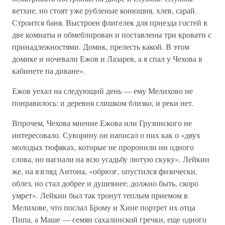
ветхие, но стоят уже рубленые конюшня, хлев, сарай.
Строится баня. Выстроен флигелек для приезда гостей в
две комнаты и обмеблирован и поставлены три кровати с
принадлежностями. Домик, прелесть какой. В этом
домике и ночевали Ежов и Лазарев, а я спал у Чехова в
кабинете па диване».
Ежов уехал на следующий день — ему Мелихово не
понравилось: и деревня слишком близко, и реки нет.
Впрочем, Чехова мнение Ежова или Грузинского не
интересовало. Суворину он написал о них как о «двух
молодых тюфяках, которые не проронили ни одного
слова, но нагнали на всю усадьбу лютую скуку». Лейкин
же, на взгляд Антона, «обрюзг, опустился физически,
облез, но стал добрее и душевнее; должно быть, скоро
умрет». Лейкин был так тронут теплым приемом в
Мелихове, что послал Брому и Хине портрет их отца
Пипа, а Маше — семян сахалинской гречки, еще одного