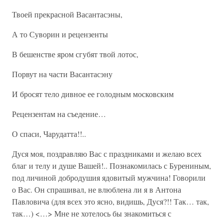
Твоей прекрасной Васантасэны,
А то Суворин и рецензенты
В бешенстве яром сгубят твой лотос,
Порвут на части Васантасэну
И бросят тело дивное ее голодным московским
Рецензентам на съедение…
О спаси, Чарудатта!!..
Дуся моя, поздравляю Вас с праздниками и желаю всех
благ и телу и душе Вашей!.. Познакомилась с Бурениным,
под личиной добродушия ядовитый мужчина! Говорили
о Вас. Он спрашивал, не влюблена ли я в Антона
Павловича (для всех это ясно, видишь, Дуся?!! Так… так,
так…) <…> Мне не хотелось бы знакомиться с