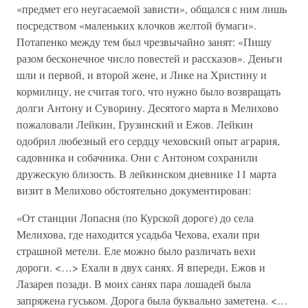
«предмет его неугасаемой зависти», общался с ним лишь
посредством «маленьких клочков желтой бумаги».
Потапенко между тем был чрезвычайно занят: «Пишу
разом бесконечное число повестей и рассказов». Деньги
шли и первой, и второй жене, и Лике на Христину и
кормилицу, не считая того, что нужно было возвращать
долги Антону и Суворину. Десятого марта в Мелихово
пожаловали Лейкин, Грузинский и Ежов. Лейкин
одобрил любезный его сердцу чеховский опыт агрария,
садовника и собачника. Они с Антоном сохранили
дружескую близость. В лейкинском дневнике 11 марта
визит в Мелихово обстоятельно документирован:
«От станции Лопасня (по Курской дороге) до села
Мелихова, где находится усадьба Чехова, ехали при
страшной метели. Еле можно было различать вехи
дороги. <…> Ехали в двух санях. Я впереди, Ежов и
Лазарев позади. В моих санях пара лошадей была
запряжена гуськом. Дорога была буквально заметена. <…