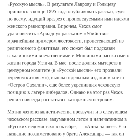
«Русскую мысль». В результате Лаврову и Гольцеву
пришлось в конце 1895 года опубликовать рассказ, судя
по всему, идущий вразрез с проповедуемыми ими идеями
женского равноправия. Впрочем, Чехов смог
уравновесить «Ариадну» рассказом «Убийство» —
мрачнейшим примером жестокости, проистекающей из
религиозного фанатизма; его сюжет был подсказан
сахалинскими впечатлениями и Мишиными рассказами о
жизни города Углича. В мае, после долгих мытарств в
цензурном комитете (в «Русской мысли» его прозвали
«чревом китовым»), вышла отдельным изданием книга
«Остров Сахалин», еще более укрепившая чеховскую
позицию в лагере либералов. Однако на этот раз Чехов
решил навсегда расстаться с каторжным островом.
Мотив женоненавистничества прозвучит и в следующем
чеховском рассказе, задуманном летом и напечатанном в
«Русских ведомостях» в октябре, — «Анна на шее». Его
название позаимствовано у брата Александра — так он