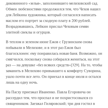
диковинного «зелья», заполонившего мелиховский сад.
Обмен любезностями продолжился тем, что Чехов нашел
для Лейкина художника, который согласился написать
маслом его портрет за сходную плату в 200 рублей.
Возрадовавшись, Лейкин прислал Чеховым семян
элитной свеклы и огурцов.
В теплом и зеленом июне Ежов с Грузинским снова
побывали в Мелихове, и в этот раз Ежов был
благосклонен: ему понравилась новая баня. Возможно, он
смягчился, поскольку снова собирался жениться, на этот
раз — на девушке «без всяких средств»[329]. На то, чтобы
заманить в Мелихово привыкшего к комфорту Суворина,
ушло почти все лето. Он приехал в конце июля и остался
лишь на одну ночь.
На Пасху приезжал Иваненко. Павла Егоровича он
рассердил тем, что проспал и не похристосовался со
священником. Заезжал Гиляровский; три дня гостил в