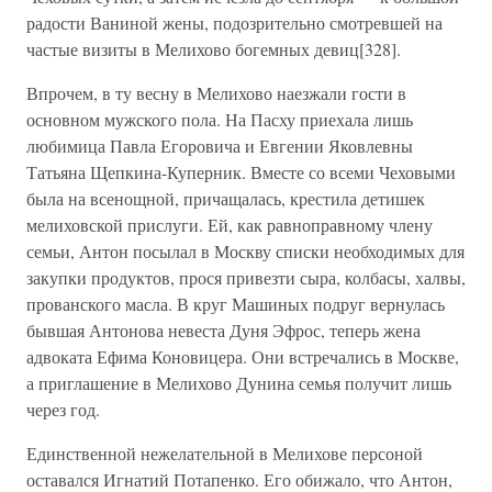
радости Ваниной жены, подозрительно смотревшей на
частые визиты в Мелихово богемных девиц[328].
Впрочем, в ту весну в Мелихово наезжали гости в
основном мужского пола. На Пасху приехала лишь
любимица Павла Егоровича и Евгении Яковлевны
Татьяна Щепкина-Куперник. Вместе со всеми Чеховыми
была на всенощной, причащалась, крестила детишек
мелиховской прислуги. Ей, как равноправному члену
семьи, Антон посылал в Москву списки необходимых для
закупки продуктов, прося привезти сыра, колбасы, халвы,
прованского масла. В круг Машиных подруг вернулась
бывшая Антонова невеста Дуня Эфрос, теперь жена
адвоката Ефима Коновицера. Они встречались в Москве,
а приглашение в Мелихово Дунина семья получит лишь
через год.
Единственной нежелательной в Мелихове персоной
оставался Игнатий Потапенко. Его обижало, что Антон,