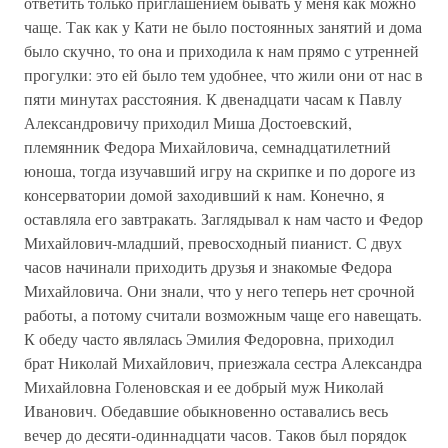
ответить только приглашением бывать у меня как можно
чаще. Так как у Кати не было постоянных занятий и дома
было скучно, то она и приходила к нам прямо с утренней
прогулки: это ей было тем удобнее, что жили они от нас в
пяти минутах расстояния. К двенадцати часам к Павлу
Александровичу приходил Миша Достоевский,
племянник Федора Михайловича, семнадцатилетний
юноша, тогда изучавший игру на скрипке и по дороге из
консерватории домой заходивший к нам. Конечно, я
оставляла его завтракать. Заглядывал к нам часто и Федор
Михайлович-младший, превосходный пианист. С двух
часов начинали приходить друзья и знакомые Федора
Михайловича. Они знали, что у него теперь нет срочной
работы, а потому считали возможным чаще его навещать.
К обеду часто являлась Эмилия Федоровна, приходил
брат Николай Михайлович, приезжала сестра Александра
Михайловна Голеновская и ее добрый муж Николай
Иванович. Обедавшие обыкновенно оставались весь
вечер до десяти-одиннадцати часов. Таков был порядок