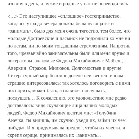
изо дня в день, и чужие и родные у нас не переводились.
<…> Это наступившее «сплошное» гостеприимство,
когда я с утра до вечера должна была «угощать» и
«занимать», было для меня очень тягостно, тем более, что
молодые Достоевские и пасынок не подходили ко мне ни
по летам, ни по моим тогдашним стремлениям. Напротив
того, чрезвычайно занимательны были для меня друзья и
литераторы, знакомые Федора Михайловича: Майков,
Аверкин, Страхов, Милюков, Долгомостьев и другие.
Литературный мир был мне доселе неизвестен, и я им
страшно интересовалась: так хотелось поговорить с ними,
поспорить, может быть, а главное, послушать,
послушать… К сожалению, это удовольствие мне редко
доставалось: видя скучающие лица наших молодых
людей, Федор Михайлович шептал мне: «Голубчик,
Анечка, ты видишь, им скучно, уведи их, займи их чем-
нибудь». И я придумывала предлог, чтобы их увести, и,
скрепя сердце, принималась их «занимать».