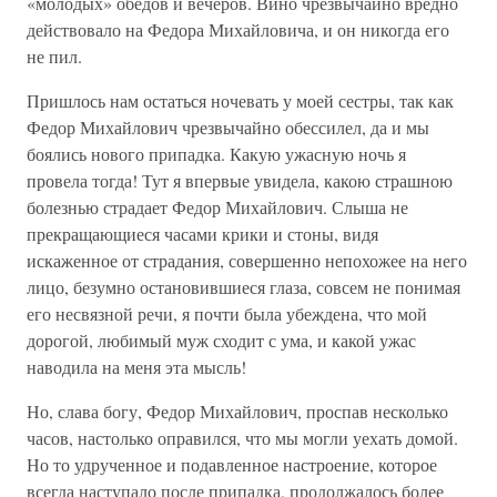
«молодых» обедов и вечеров. Вино чрезвычайно вредно
действовало на Федора Михайловича, и он никогда его
не пил.
Пришлось нам остаться ночевать у моей сестры, так как
Федор Михайлович чрезвычайно обессилел, да и мы
боялись нового припадка. Какую ужасную ночь я
провела тогда! Тут я впервые увидела, какою страшною
болезнью страдает Федор Михайлович. Слыша не
прекращающиеся часами крики и стоны, видя
искаженное от страдания, совершенно непохожее на него
лицо, безумно остановившиеся глаза, совсем не понимая
его несвязной речи, я почти была убеждена, что мой
дорогой, любимый муж сходит с ума, и какой ужас
наводила на меня эта мысль!
Но, слава богу, Федор Михайлович, проспав несколько
часов, настолько оправился, что мы могли уехать домой.
Но то удрученное и подавленное настроение, которое
всегда наступало после припадка, продолжалось более