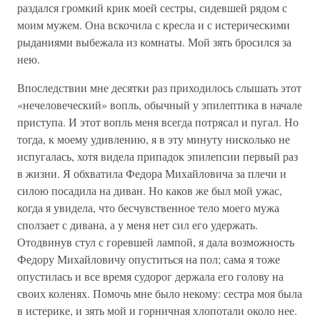
раздался громкий крик моей сестры, сидевшей рядом с
моим мужем. Она вскочила с кресла и с истерическими
рыданиями выбежала из комнаты. Мой зять бросился за
нею.
Впоследствии мне десятки раз приходилось слышать этот
«нечеловеческий» вопль, обычный у эпилептика в начале
приступа. И этот вопль меня всегда потрясал и пугал. Но
тогда, к моему удивлению, я в эту минуту нисколько не
испугалась, хотя видела припадок эпилепсии первый раз
в жизни. Я обхватила Федора Михайловича за плечи и
силою посадила на диван. Но каков же был мой ужас,
когда я увидела, что бесчувственное тело моего мужа
сползает с дивана, а у меня нет сил его удержать.
Отодвинув стул с горевшей лампой, я дала возможность
Федору Михайловичу опуститься на пол; сама я тоже
опустилась и все время судорог держала его голову на
своих коленях. Помочь мне было некому: сестра моя была
в истерике, и зять мой и горничная хлопотали около нее.