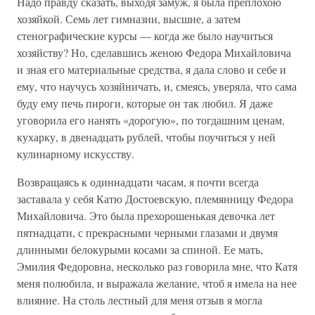
Надо правду сказать, выходя замуж, я была преплохою
хозяйкой. Семь лет гимназии, высшие, а затем
стенографические курсы — когда же было научиться
хозяйству? Но, сделавшись женою Федора Михайловича
и зная его материальные средства, я дала слово и себе и
ему, что научусь хозяйничать, и, смеясь, уверяла, что сама
буду ему печь пироги, которые он так любил. Я даже
уговорила его нанять «дорогую», по тогдашним ценам,
кухарку, в двенадцать рублей, чтобы поучиться у ней
кулинарному искусству.
Возвращаясь к одиннадцати часам, я почти всегда
заставала у себя Катю Достоевскую, племянницу Федора
Михайловича. Это была прехорошенькая девочка лет
пятнадцати, с прекрасными черными глазами и двумя
длинными белокурыми косами за спиной. Ее мать,
Эмилия Федоровна, несколько раз говорила мне, что Катя
меня полюбила, и выражала желание, чтоб я имела на нее
влияние. На столь лестный для меня отзыв я могла