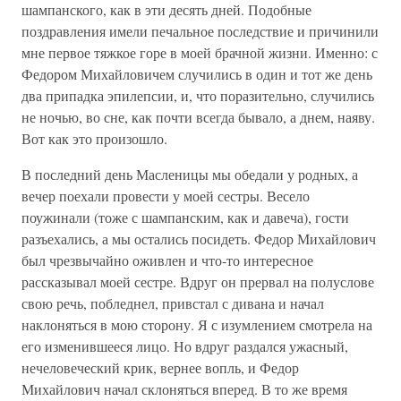
шампанского, как в эти десять дней. Подобные
поздравления имели печальное последствие и причинили
мне первое тяжкое горе в моей брачной жизни. Именно: с
Федором Михайловичем случились в один и тот же день
два припадка эпилепсии, и, что поразительно, случились
не ночью, во сне, как почти всегда бывало, а днем, наяву.
Вот как это произошло.
В последний день Масленицы мы обедали у родных, а
вечер поехали провести у моей сестры. Весело
поужинали (тоже с шампанским, как и давеча), гости
разъехались, а мы остались посидеть. Федор Михайлович
был чрезвычайно оживлен и что-то интересное
рассказывал моей сестре. Вдруг он прервал на полуслове
свою речь, побледнел, привстал с дивана и начал
наклоняться в мою сторону. Я с изумлением смотрела на
его изменившееся лицо. Но вдруг раздался ужасный,
нечеловеческий крик, вернее вопль, и Федор
Михайлович начал склоняться вперед. В то же время