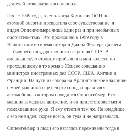
деятелей рузвельтовского периода.
После 1949 года, то есть когда Комиссия ООН по
атомной энергии прекратила свое существование, я
видел Оппенгеймера лишь один раз и при необычных
обстоятельствах. Это произошло в 1959 году в
Вашингтоне во время похорон Джона Фостера Даллеса
— бывшего государственного секретаря США. В
американскую столицу прибыли я и мои коллеги по
проходившему в то время в Женеве совещанию
министров иностранных дел СССР, США, Англии и
Франции. На пути из собора на Арлингтонское кладбище
с моей машиной еще в черте города поравнялся
автомобиль, в котором находился Оппенгеймер. Его
машина замедлила движение, и он приветствовал меня
помахиванием руки. Я ему ответил тем же. На кладбище
я его не видел, скорее всего, он туда и не направлялся.
Оппенгеймер и люди его взглядов переживали тогда в