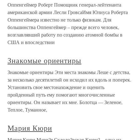
Оппенгеймер Роберт Помощник генерал-лейтенанта
американской армии Лесли ГровсаИмя Юлиуса Роберта
Оппенгеймера известно не только физикам. Для
большинства Оппенгеймер – прежде всего человек,
возглавлявший работу по созданию атомной бомбы в
США и впоследствии
Знакомые ориентиры
Знакомые ориентиры Эти места знакомы Леше с детства,
за несколько десятилетий он исходил их вдоль и поперек.
Установить свое местонахождение и оценить
пройденный путь ему помогают многочисленные
ориентиры. Он называет их мне. Болотца — Зеленое,
Теплое, Туманное,
Мария Кюри
Мария Кюри Мари?я Склодо?вская-Кюри? – одна из