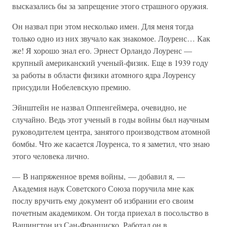
высказались бы за запрещение этого страшного оружия.
Он назвал при этом несколько имен. Для меня тогда
только одно из них звучало как знакомое. Лоуренс… Как
же! Я хорошо знал его. Эрнест Орландо Лоуренс —
крупный американский ученый-физик. Еще в 1939 году
за работы в области физики атомного ядра Лоуренсу
присудили Нобелевскую премию.
Эйнштейн не назвал Оппенгеймера, очевидно, не
случайно. Ведь этот ученый в годы войны был научным
руководителем центра, занятого производством атомной
бомбы. Что же касается Лоуренса, то я заметил, что знаю
этого человека лично.
— В напряженное время войны, — добавил я, —
Академия наук Советского Союза поручила мне как
послу вручить ему документ об избрании его своим
почетным академиком. Он тогда приехал в посольство в
Вашингтон из Сан-Франциско. Работал он в