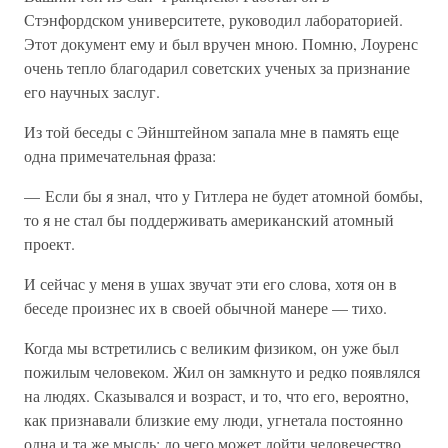
Стэнфордском университете, руководил лабораторией.
Этот документ ему и был вручен мною. Помню, Лоуренс
очень тепло благодарил советских ученых за признание
его научных заслуг.
Из той беседы с Эйнштейном запала мне в память еще
одна примечательная фраза:
— Если бы я знал, что у Гитлера не будет атомной бомбы,
то я не стал бы поддерживать американский атомный
проект.
И сейчас у меня в ушах звучат эти его слова, хотя он в
беседе произнес их в своей обычной манере — тихо.
Когда мы встретились с великим физиком, он уже был
пожилым человеком. Жил он замкнуто и редко появлялся
на людях. Сказывался и возраст, и то, что его, вероятно,
как признавали близкие ему люди, угнетала постоянно
одна и та же мысль: до чего может дойти человечество