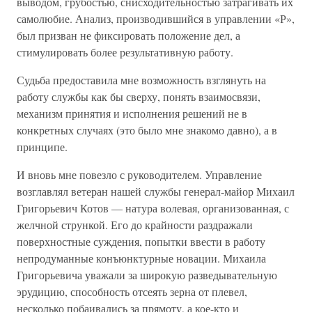
выводом, грубостью, снисходительностью затрагивать их
самолюбие. Анализ, производившийся в управлении «Р»,
был призван не фиксировать положение дел, а
стимулировать более результативную работу.
Судьба предоставила мне возможность взглянуть на
работу службы как бы сверху, понять взаимосвязи,
механизм принятия и исполнения решений не в
конкретных случаях (это было мне знакомо давно), а в
принципе.
И вновь мне повезло с руководителем. Управление
возглавлял ветеран нашей службы генерал-майор Михаил
Григорьевич Котов — натура волевая, организованная, с
желчной стрункой. Его до крайности раздражали
поверхностные суждения, попытки ввести в работу
непродуманные конъюнктурные новации. Михаила
Григорьевича уважали за широкую разведывательную
эрудицию, способность отсеять зерна от плевел,
несколько побаивались за прямоту, а кое-кто и