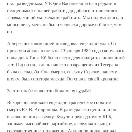
стал разведчиком. У Юрия Васильевича был редкий и
неоценимый в нашей работе дар доброго отношения к
людям, живой ум, желание работать. Мы подружились, и
много лет у меня не было человека дороже и ближе, чем
он.
А через несколько дней последовал еще один удар. От
приступа астмы в ночь на 13 января 1984 года скончалась
наша дочь Таня. Ей было всего девятнадцать с половиной
лет. Год назад, в день нашего возвращения из Тегерана,
была ее свадьба. Она умерла, ее сыну Сереже, нашему
внуку, было полтора месяца. Он спал в своей кроватке.
За что так безжалостно била меня судьба?
Вскоре последовало еще одно трагическое событие —
смерть Ю. В. Андропова. В разведке его ценили, и он
высоко ценил разведку. Будучи председателем КГБ,
занимая высочайшее партийное, а следовательно, и
государственное, положение, Андропов поддерживал